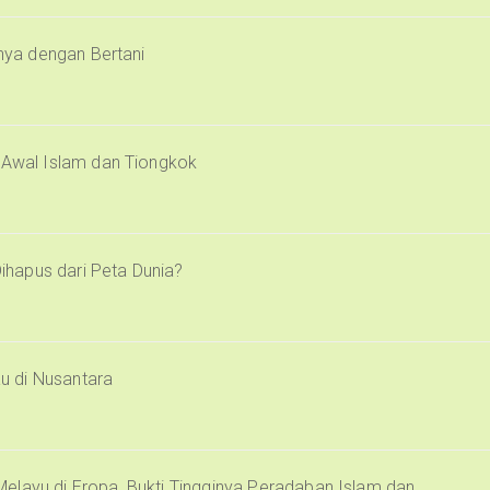
inya dengan Bertani
i Awal Islam dan Tiongkok
Dihapus dari Peta Dunia?
u di Nusantara
elayu di Eropa, Bukti Tingginya Peradaban Islam dan