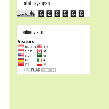
Total Tayangan
6
2
8
5
6
8
online visitor