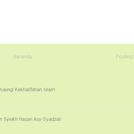
Beranda
Posting
naungi Kekhalifahan Islam
an Syeikh Hasan Asy-Syadzali