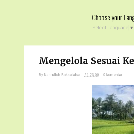
Choose your Lan
Select Language
Mengelola Sesuai K
By
Nasrulloh Baksolahar
21.23.00
0 komentar