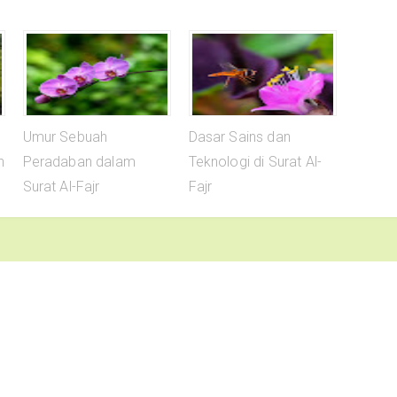
Umur Sebuah
Dasar Sains dan
h
Peradaban dalam
Teknologi di Surat Al-
Surat Al-Fajr
Fajr