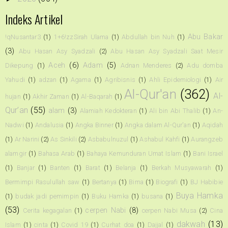
Indeks Artikel
Abu Bakar
!qNusantar3
(1)
1+6!zzSirah Ulama
(1)
Abdullah bin Nuh
(1)
(3)
Abu Hasan Asy Syadzali
(2)
Abu Hasan Asy Syadzali Saat Mesir
Aceh
(6)
Adam
(5)
Dikepung
(1)
Adnan Menderes
(2)
Adu domba
Yahudi
(1)
adzan
(1)
Agama
(1)
Agribisnis
(1)
Ahli Epidemiologi
(1)
Air
Al-Qur'an
(362)
Al-
hujan
(1)
Akhir Zaman
(1)
Al-Baqarah
(1)
Qur’an
(55)
alam
(3)
Alamiah Kedokteran
(1)
Ali bin Abi Thalib
(1)
An-
Nadwi
(1)
Andalusia
(1)
Angka Binner
(1)
Angka dalam Al-Qur'an
(1)
Aqidah
(1)
Ar Narini
(2)
As Sinkili
(2)
Asbabulnuzul
(1)
Ashabul Kahfi
(1)
Aurangzeb
alamgir
(1)
Bahasa Arab
(1)
Bahaya Kemunduran Umat Islam
(1)
Bani Israel
(1)
Banjar
(1)
Banten
(1)
Barat
(1)
Belanja
(1)
Berkah Musyawarah
(1)
Bermimpi Rasulullah saw
(1)
Bertanya
(1)
Bima
(1)
Biografi
(1)
BJ Habibie
Buya Hamka
(1)
budak jadi pemimpin
(1)
Buku Hamka
(1)
busana
(1)
(53)
cerpen Nabi
(8)
Cerita kegagalan
(1)
cerpen Nabi Musa
(2)
Cina
dakwah
(13)
Islam
(1)
cinta
(1)
Covid 19
(1)
Curhat doa
(1)
Dajjal
(1)