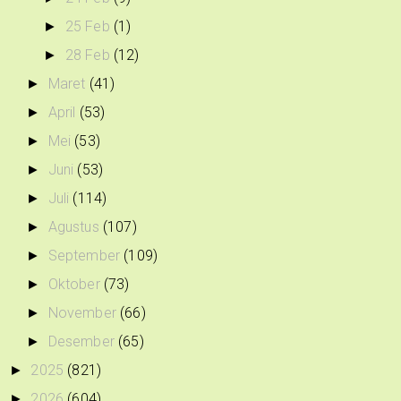
25 Feb
(1)
►
28 Feb
(12)
►
Maret
(41)
►
April
(53)
►
Mei
(53)
►
Juni
(53)
►
Juli
(114)
►
Agustus
(107)
►
September
(109)
►
Oktober
(73)
►
November
(66)
►
Desember
(65)
►
2025
(821)
►
2026
(604)
►