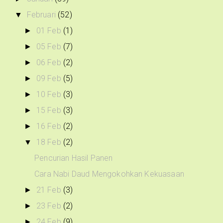
Februari
(52)
▼
01 Feb
(1)
►
05 Feb
(7)
►
06 Feb
(2)
►
09 Feb
(5)
►
10 Feb
(3)
►
15 Feb
(3)
►
16 Feb
(2)
►
18 Feb
(2)
▼
Pencurian Hasil Panen
Cara Nabi Daud Mengokohkan Kekuasaan
21 Feb
(3)
►
23 Feb
(2)
►
24 Feb
(9)
►