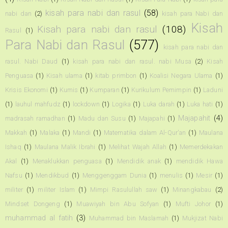
kisah para nabi dan rasul
(58)
nabi dan
(2)
kisah para Nabi dan
Kisah
Kisah para nabi dan rasul
(108)
Rasul
(1)
Para Nabi dan Rasul
(577)
kisah para nabi dan
rasul. Nabi Daud
(1)
kisah para nabi dan rasul. nabi Musa
(2)
Kisah
Penguasa
(1)
Kisah ulama
(1)
kitab primbon
(1)
Koalisi Negara Ulama
(1)
Krisis Ekonomi
(1)
Kumis
(1)
Kumparan
(1)
Kurikulum Pemimpin
(1)
Laduni
(1)
lauhul mahfudz
(1)
lockdown
(1)
Logika
(1)
Luka darah
(1)
Luka hati
(1)
Majapahit
(4)
madrasah ramadhan
(1)
Madu dan Susu
(1)
Majapahi
(1)
Makkah
(1)
Malaka
(1)
Mandi
(1)
Matematika dalam Al-Qur'an
(1)
Maulana
Ishaq
(1)
Maulana Malik Ibrahi
(1)
Melihat Wajah Allah
(1)
Memerdekakan
Akal
(1)
Menaklukkan penguasa
(1)
Mendidik anak
(1)
mendidik Hawa
Nafsu
(1)
Mendikbud
(1)
Menggenggam Dunia
(1)
menulis
(1)
Mesir
(1)
militer
(1)
militer Islam
(1)
Mimpi Rasulullah saw
(1)
Minangkabau
(2)
Mindset Dongeng
(1)
Muawiyah bin Abu Sofyan
(1)
Mufti Johor
(1)
muhammad al fatih
(3)
Muhammad bin Maslamah
(1)
Mukjizat Nabi