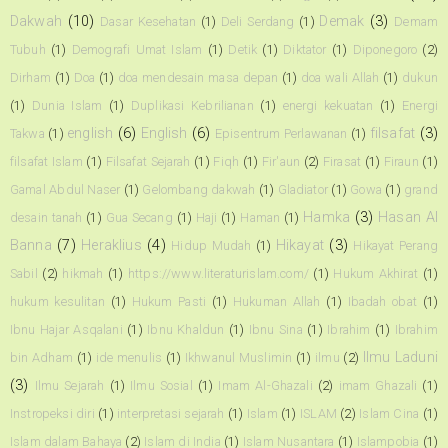
Dakwah
(10)
Demak
(3)
Dasar Kesehatan
(1)
Deli Serdang
(1)
Demam
Tubuh
(1)
Demografi Umat Islam
(1)
Detik
(1)
Diktator
(1)
Diponegoro
(2)
Dirham
(1)
Doa
(1)
doa mendesain masa depan
(1)
doa wali Allah
(1)
dukun
(1)
Dunia Islam
(1)
Duplikasi Kebrilianan
(1)
energi kekuatan
(1)
Energi
english
(6)
English
(6)
filsafat
(3)
Takwa
(1)
Episentrum Perlawanan
(1)
filsafat Islam
(1)
Filsafat Sejarah
(1)
Fiqh
(1)
Fir'aun
(2)
Firasat
(1)
Firaun
(1)
Gamal Abdul Naser
(1)
Gelombang dakwah
(1)
Gladiator
(1)
Gowa
(1)
grand
Hamka
(3)
Hasan Al
desain tanah
(1)
Gua Secang
(1)
Haji
(1)
Haman
(1)
Banna
(7)
Heraklius
(4)
Hikayat
(3)
Hidup Mudah
(1)
Hikayat Perang
Sabil
(2)
hikmah
(1)
https://www.literaturislam.com/
(1)
Hukum Akhirat
(1)
hukum kesulitan
(1)
Hukum Pasti
(1)
Hukuman Allah
(1)
Ibadah obat
(1)
Ibnu Hajar Asqalani
(1)
Ibnu Khaldun
(1)
Ibnu Sina
(1)
Ibrahim
(1)
Ibrahim
Ilmu Laduni
bin Adham
(1)
ide menulis
(1)
Ikhwanul Muslimin
(1)
ilmu
(2)
(3)
Ilmu Sejarah
(1)
Ilmu Sosial
(1)
Imam Al-Ghazali
(2)
imam Ghazali
(1)
Instropeksi diri
(1)
interpretasi sejarah
(1)
Islam
(1)
ISLAM
(2)
Islam Cina
(1)
Islam dalam Bahaya
(2)
Islam di India
(1)
Islam Nusantara
(1)
Islampobia
(1)