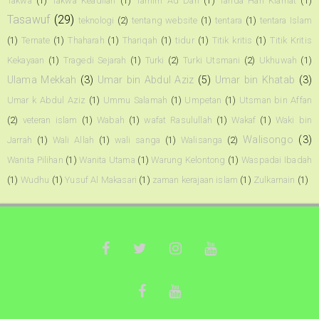
Takwa
(1)
Takwa Keadilan
(1)
Tamim Ad Dari
(1)
Tanda Hari Kiamat
(1)
Tasawuf
(29)
teknologi
(2)
tentang website
(1)
tentara
(1)
tentara Islam
(1)
Ternate
(1)
Thaharah
(1)
Thariqah
(1)
tidur
(1)
Titik kritis
(1)
Titik Kritis
Kekayaan
(1)
Tragedi Sejarah
(1)
Turki
(2)
Turki Utsmani
(2)
Ukhuwah
(1)
Ulama Mekkah
(3)
Umar bin Abdul Aziz
(5)
Umar bin Khatab
(3)
Umar k Abdul Aziz
(1)
Ummu Salamah
(1)
Umpetan
(1)
Utsman bin Affan
(2)
veteran islam
(1)
Wabah
(1)
wafat Rasulullah
(1)
Wakaf
(1)
Waki bin
Walisongo
(3)
Jarrah
(1)
Wali Allah
(1)
wali sanga
(1)
Walisanga
(2)
Wanita Pilihan
(1)
Wanita Utama
(1)
Warung Kelontong
(1)
Waspadai Ibadah
(1)
Wudhu
(1)
Yusuf Al Makasari
(1)
zaman kerajaan islam
(1)
Zulkarnain
(1)