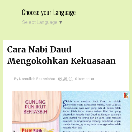
Choose your Language
Select Language
▼
Cara Nabi Daud
Mengokohkan Kekuasaan
By
Nasrulloh Baksolahar
09.45.00
0 komentar