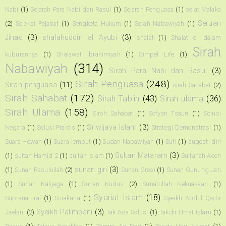
Nabi
(1)
Sejarah Para Nabi dan Rasul
(1)
Sejarah Penguasa
(1)
selat Malaka
Seruan
(2)
Seleksi Pejabat
(1)
Sengketa Hukum
(1)
Serah Nabawiyah
(1)
Jihad
(3)
shalahuddin al Ayubi
(3)
shalat
(1)
Shalat di dalam
Sirah
kuburannya
(1)
Shalawat Ibrahimiyah
(1)
Simpel Life
(1)
Nabawiyah
(314)
Sirah Para Nabi dan Rasul
(3)
Sirah Penguasa
(248)
Sirah penguasa
(11)
sirah Sahabat
(2)
Sirah Sahabat
(172)
Sirah Tabiin
(43)
Sirah ulama
(36)
Sirah Ulama
(158)
Siroh Sahabat
(1)
Sofyan Tsauri
(1)
Solusi
Sriwijaya Islam
(3)
Negara
(1)
Solusi Praktis
(1)
Strategi Demonstrasi
(1)
Suara Hewan
(1)
Suara lembut
(1)
Sudah Nabawiyah
(1)
Sufi
(1)
sugesti diri
Sultan Mataram
(3)
(1)
sultan Hamid 2
(1)
sultan Islam
(1)
Sultanah Aceh
sunan giri
(3)
(1)
Sunah Rasulullah
(2)
Sunan Gresi
(1)
Sunan Gunung Jati
(1)
Sunan Kalijaga
(1)
Sunan Kudus
(2)
Sunatullah Kekuasaan
(1)
Syariat Islam
(18)
Supranatural
(1)
Surakarta
(1)
Syeikh Abdul Qadir
Syeikh Palimbani
(3)
Jaelani
(2)
Tak Ada Solusi
(1)
Takdir Umat Islam
(1)