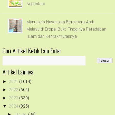
Nusantara
Manuskrip Nusantara Beraksara Arab
Melayu di Eropa, Bukti Tingginya Peradaban
Islam dan Kemakmurannya
Cari Artikel Ketik Lalu Enter
Artikel Lainnya
2021
(1014)
►
2022
(604)
►
2023
(330)
►
2024
(825)
▼
Januari
(39)
►