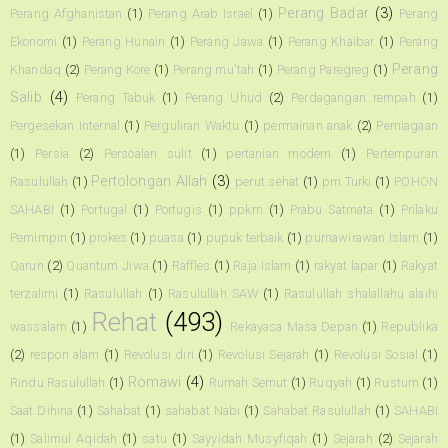
Perang Badar
(3)
Perang Afghanistan
(1)
Perang Arab Israel
(1)
Perang
Ekonomi
(1)
Perang Hunain
(1)
Perang Jawa
(1)
Perang Khaibar
(1)
Perang
Perang
Khandaq
(2)
Perang Kore
(1)
Perang mu'tah
(1)
Perang Paregreg
(1)
Salib
(4)
Perang Tabuk
(1)
Perang Uhud
(2)
Perdagangan rempah
(1)
Pergesekan Internal
(1)
Perguliran Waktu
(1)
permainan anak
(2)
Perniagaan
(1)
Persia
(2)
Persoalan sulit
(1)
pertanian modern
(1)
Pertempuran
Pertolongan Allah
(3)
Rasulullah
(1)
perut sehat
(1)
pm Turki
(1)
POHON
SAHABI
(1)
Portugal
(1)
Portugis
(1)
ppkm
(1)
Prabu Satmata
(1)
Prilaku
Pemimpin
(1)
prokes
(1)
puasa
(1)
pupuk terbaik
(1)
purnawirawan Islam
(1)
Qarun
(2)
Quantum Jiwa
(1)
Raffles
(1)
Raja Islam
(1)
rakyat lapar
(1)
Rakyat
terzalimi
(1)
Rasulullah
(1)
Rasulullah SAW
(1)
Rasulullah shalallahu alaihi
Rehat
(493)
wassalam
(1)
Rekayasa Masa Depan
(1)
Republika
(2)
respon alam
(1)
Revolusi diri
(1)
Revolusi Sejarah
(1)
Revolusi Sosial
(1)
Romawi
(4)
Rindu Rasulullah
(1)
Rumah Semut
(1)
Ruqyah
(1)
Rustum
(1)
Saat Dihina
(1)
Sahabat
(1)
sahabat Nabi
(1)
Sahabat Rasulullah
(1)
SAHABI
(1)
Salimul Aqidah
(1)
satu
(1)
Sayyidah Musyfiqah
(1)
Sejarah
(2)
Sejarah