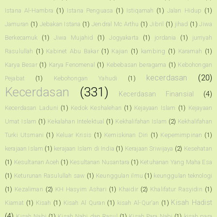
Istana Al-Hambra
(1)
Istana Penguasa
(1)
Istiqamah
(1)
Jalan Hidup
(1)
Jamuran
(1)
Jebakan Istana
(1)
Jendral Mc Arthu
(1)
Jibril
(1)
jihad
(1)
Jiwa
Berkecamuk
(1)
Jiwa Mujahid
(1)
Jogyakarta
(1)
jordania
(1)
jurriyah
Rasulullah
(1)
Kabinet Abu Bakar
(1)
Kajian
(1)
kambing
(1)
Karamah
(1)
Karya Besar
(1)
Karya Fenomenal
(1)
Kebebasan beragama
(1)
Kebohongan
kecerdasan
(20)
Pejabat
(1)
Kebohongan Yahudi
(1)
Kecerdasan
(331)
Kecerdasan Finansial
(4)
Kecerdasan Laduni
(1)
Kedok Keshalehan
(1)
Kejayaan Islam
(1)
Kejayaan
Umat Islam
(1)
Kekalahan Intelektual
(1)
Kekhalifahan Islam
(2)
Kekhalifahan
Turki Utsmani
(1)
Keluar Krisis
(1)
Kemiskinan Diri
(1)
Kepemimpinan
(1)
kerajaan Islam
(1)
kerajaan Islam di India
(1)
Kerajaan Sriwijaya
(2)
Kesehatan
(1)
Kesultanan Aceh
(1)
Kesultanan Nusantara
(1)
Ketuhanan Yang Maha Esa
(1)
Keturunan Rasulullah saw
(1)
Keunggulan ilmu
(1)
keunggulan teknologi
(1)
Kezaliman
(2)
KH Hasyim Ashari
(1)
Khaidir
(2)
Khalifatur Rasyidin
(1)
Kisah Hadist
Kiamat
(1)
Kisah
(1)
Kisah Al Quran
(1)
kisah Al-Qur'an
(1)
(4)
Kisah Nabi
(1)
Kisah Nabi dan Rasul
(1)
Kisah Para Nabi
(1)
kisah para