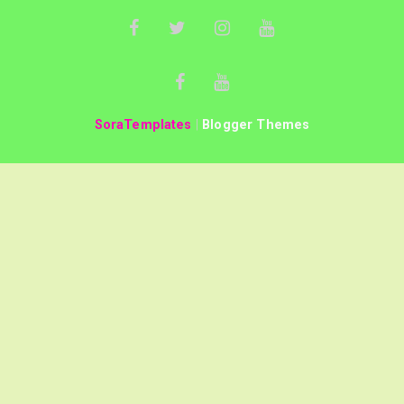
SoraTemplates
|
Blogger Themes