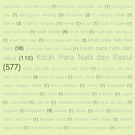
Ketuhanan Yang Maha Esa
(1)
Keturunan Rasulullah saw
(1)
Keunggulan
ilmu
(1)
keunggulan teknologi
(1)
Kezaliman
(2)
KH Hasyim Ashari
(1)
Khaidir
(2)
Khalifatur Rasyidin
(1)
Kiamat
(1)
Kisah
(1)
Kisah Al Quran
(1)
Kisah Hadist
(4)
kisah Al-Qur'an
(1)
Kisah Nabi
(1)
Kisah Nabi dan Rasul
kisah para nabi dan
(1)
Kisah Para Nabi
(1)
kisah para nabi dan
(2)
Kisah para nabi dan
rasul
(58)
kisah para Nabi dan Rasul
(1)
Kisah Para Nabi dan Rasul
rasul
(110)
(577)
kisah para nabi dan rasul. Nabi Daud
(1)
kisah para nabi dan
rasul. nabi Musa
(2)
Kisah Penguasa
(1)
Kisah ulama
(1)
kitab primbon
(1)
Koalisi Negara Ulama
(1)
Krisis Ekonomi
(1)
Kumis
(1)
Kumparan
(1)
Kurikulum Pemimpin
(1)
Laduni
(1)
lauhul mahfudz
(1)
lockdown
(1)
Logika
(1)
Luka darah
(1)
Luka hati
(1)
madrasah ramadhan
(1)
Madu dan Susu
(1)
Majapahit
(4)
Majapahi
(1)
Makkah
(1)
Malaka
(1)
Mandi
(1)
Matematika
dalam Al-Qur'an
(1)
Maulana Ishaq
(1)
Maulana Malik Ibrahi
(1)
Melihat
Wajah Allah
(1)
Memerdekakan Akal
(1)
Menaklukkan penguasa
(1)
Mendidik