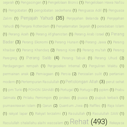
sejarah
(1)
Pengasingan
(1)
Pengelolaan Bisnis
(1)
Pengelolaan Hawa Nafsu
(1)
Pengobatan
(1)
pengobatan sederhana
(1)
Penguasa Adil
(1)
Penguasa
Penjajah Yahudi
(35)
Zalim
(1)
Penjajahan Belanda
(1)
Penjajahan
Yahudi
(1)
Penjara Rotterdam
(1)
Penyelamatan Sejarah
(1)
peradaban Islam
Perang
(1)
Perang Aceh
(1)
Perang Afghanistan
(1)
Perang Arab Israel
(1)
Badar
(3)
Perang Ekonomi
(1)
Perang Hunain
(1)
Perang Jawa
(1)
Perang
Khaibar
(1)
Perang Khandaq
(2)
Perang Kore
(1)
Perang mu'tah
(1)
Perang
Perang Salib
(4)
Paregreg
(1)
Perang Tabuk
(1)
Perang Uhud
(2)
Perdagangan rempah
(1)
Pergesekan Internal
(1)
Perguliran Waktu
(1)
permainan anak
(2)
Perniagaan
(1)
Persia
(2)
Persoalan sulit
(1)
pertanian
Pertolongan Allah
(3)
modern
(1)
Pertempuran Rasulullah
(1)
perut sehat
(1)
pm Turki
(1)
POHON SAHABI
(1)
Portugal
(1)
Portugis
(1)
ppkm
(1)
Prabu
Satmata
(1)
Prilaku Pemimpin
(1)
prokes
(1)
puasa
(1)
pupuk terbaik
(1)
purnawirawan Islam
(1)
Qarun
(2)
Quantum Jiwa
(1)
Raffles
(1)
Raja Islam
(1)
rakyat lapar
(1)
Rakyat terzalimi
(1)
Rasulullah
(1)
Rasulullah SAW
(1)
Rehat
(493)
Rasulullah shalallahu alaihi wassalam
(1)
Rekayasa