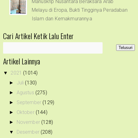
Manuskrip Nusantara Beraksara Arab
Melayu di Eropa, Bukti Tingginya Peradaban
Islam dan Kemakmurannya
Cari Artikel Ketik Lalu Enter
Artikel Lainnya
2021
(1014)
▼
Juli
(130)
►
Agustus
(275)
►
September
(129)
►
Oktober
(144)
►
November
(128)
►
Desember
(208)
▼