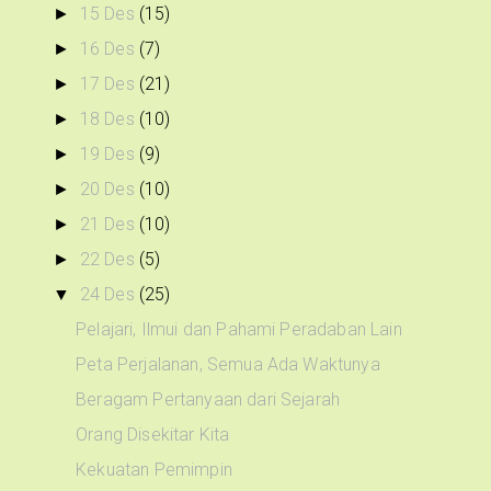
15 Des
(15)
►
16 Des
(7)
►
17 Des
(21)
►
18 Des
(10)
►
19 Des
(9)
►
20 Des
(10)
►
21 Des
(10)
►
22 Des
(5)
►
24 Des
(25)
▼
Pelajari, Ilmui dan Pahami Peradaban Lain
Peta Perjalanan, Semua Ada Waktunya
Beragam Pertanyaan dari Sejarah
Orang Disekitar Kita
Kekuatan Pemimpin