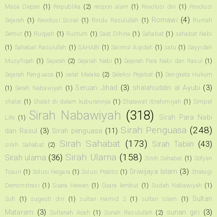
Masa Depan
(1)
Republika
(2)
respon alam
(1)
Revolusi diri
(1)
Revolusi
Romawi
(4)
Sejarah
(1)
Revolusi Sosial
(1)
Rindu Rasulullah
(1)
Rumah
Semut
(1)
Ruqyah
(1)
Rustum
(1)
Saat Dihina
(1)
Sahabat
(1)
sahabat Nabi
(1)
Sahabat Rasulullah
(1)
SAHABI
(1)
Salimul Aqidah
(1)
satu
(1)
Sayyidah
Musyfiqah
(1)
Sejarah
(2)
Sejarah Nabi
(1)
Sejarah Para Nabi dan Rasul
(1)
Sejarah Penguasa
(1)
selat Malaka
(2)
Seleksi Pejabat
(1)
Sengketa Hukum
Seruan Jihad
(3)
shalahuddin al Ayubi
(3)
(1)
Serah Nabawiyah
(1)
shalat
(1)
Shalat di dalam kuburannya
(1)
Shalawat Ibrahimiyah
(1)
Simpel
Sirah Nabawiyah
(318)
Sirah Para Nabi
Life
(1)
Sirah Penguasa
(248)
dan Rasul
(3)
Sirah penguasa
(11)
Sirah Sahabat
(173)
Sirah Tabiin
(43)
sirah Sahabat
(2)
Sirah Ulama
(158)
Sirah ulama
(36)
Siroh Sahabat
(1)
Sofyan
Sriwijaya Islam
(3)
Tsauri
(1)
Solusi Negara
(1)
Solusi Praktis
(1)
Strategi
Demonstrasi
(1)
Suara Hewan
(1)
Suara lembut
(1)
Sudah Nabawiyah
(1)
Sultan
Sufi
(1)
sugesti diri
(1)
sultan Hamid 2
(1)
sultan Islam
(1)
Mataram
(3)
sunan giri
(3)
Sultanah Aceh
(1)
Sunah Rasulullah
(2)