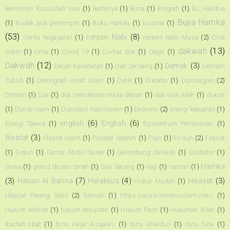
Bermimpi Rasulullah saw
(1)
Bertanya
(1)
Bima
(1)
Biografi
(1)
BJ Habibie
Buya Hamka
(1)
budak jadi pemimpin
(1)
Buku Hamka
(1)
busana
(1)
(53)
cerpen Nabi
(8)
Cerita kegagalan
(1)
cerpen Nabi Musa
(2)
Cina
dakwah
(13)
Islam
(1)
cinta
(1)
Covid 19
(1)
Curhat doa
(1)
Dajjal
(1)
Dakwah
(12)
Demak
(3)
Dasar Kesehatan
(1)
Deli Serdang
(1)
Demam
Tubuh
(1)
Demografi Umat Islam
(1)
Detik
(1)
Diktator
(1)
Diponegoro
(2)
Dirham
(1)
Doa
(1)
doa mendesain masa depan
(1)
doa wali Allah
(1)
dukun
(1)
Dunia Islam
(1)
Duplikasi Kebrilianan
(1)
Ekonomi
(2)
energi kekuatan
(1)
english
(6)
English
(6)
Energi Takwa
(1)
Episentrum Perlawanan
(1)
filsafat
(3)
filsafat Islam
(1)
Filsafat Sejarah
(1)
Fiqh
(1)
Fir'aun
(2)
Firasat
(1)
Firaun
(1)
Gamal Abdul Naser
(1)
Gelombang dakwah
(1)
Gladiator
(1)
Hamka
Gowa
(1)
grand desain tanah
(1)
Gua Secang
(1)
Haji
(1)
Haman
(1)
(3)
Hasan Al Banna
(7)
Heraklius
(4)
Hikayat
(3)
Hidup Mudah
(1)
Hikayat Perang Sabil
(2)
hikmah
(1)
https://www.literaturislam.com/
(1)
Hukum Akhirat
(1)
hukum kesulitan
(1)
Hukum Pasti
(1)
Hukuman Allah
(1)
Ibadah obat
(1)
Ibnu Hajar Asqalani
(1)
Ibnu Khaldun
(1)
Ibnu Sina
(1)