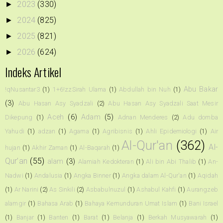
2023
(330)
►
2024
(825)
►
2025
(821)
►
2026
(624)
►
Indeks Artikel
Abu Bakar
!qNusantar3
(1)
1+6!zzSirah Ulama
(1)
Abdullah bin Nuh
(1)
(3)
Abu Hasan Asy Syadzali
(2)
Abu Hasan Asy Syadzali Saat Mesir
Aceh
(6)
Adam
(5)
Dikepung
(1)
Adnan Menderes
(2)
Adu domba
Yahudi
(1)
adzan
(1)
Agama
(1)
Agribisnis
(1)
Ahli Epidemiologi
(1)
Air
Al-Qur'an
(362)
Al-
hujan
(1)
Akhir Zaman
(1)
Al-Baqarah
(1)
Qur’an
(55)
alam
(3)
Alamiah Kedokteran
(1)
Ali bin Abi Thalib
(1)
An-
Nadwi
(1)
Andalusia
(1)
Angka Binner
(1)
Angka dalam Al-Qur'an
(1)
Aqidah
(1)
Ar Narini
(2)
As Sinkili
(2)
Asbabulnuzul
(1)
Ashabul Kahfi
(1)
Aurangzeb
alamgir
(1)
Bahasa Arab
(1)
Bahaya Kemunduran Umat Islam
(1)
Bani Israel
(1)
Banjar
(1)
Banten
(1)
Barat
(1)
Belanja
(1)
Berkah Musyawarah
(1)