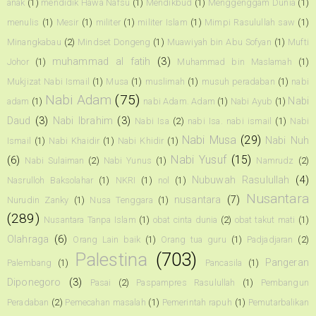
anak
(1)
mendidik Hawa Nafsu
(1)
Mendikbud
(1)
Menggenggam Dunia
(1)
menulis
(1)
Mesir
(1)
militer
(1)
militer Islam
(1)
Mimpi Rasulullah saw
(1)
Minangkabau
(2)
Mindset Dongeng
(1)
Muawiyah bin Abu Sofyan
(1)
Mufti
muhammad al fatih
(3)
Johor
(1)
Muhammad bin Maslamah
(1)
Mukjizat Nabi Ismail
(1)
Musa
(1)
muslimah
(1)
musuh peradaban
(1)
nabi
Nabi Adam
(75)
Nabi
adam
(1)
nabi Adam. Adam
(1)
Nabi Ayub
(1)
Daud
(3)
Nabi Ibrahim
(3)
Nabi Isa
(2)
nabi Isa. nabi ismail
(1)
Nabi
Nabi Musa
(29)
Nabi Nuh
Ismail
(1)
Nabi Khaidir
(1)
Nabi Khidir
(1)
Nabi Yusuf
(15)
(6)
Nabi Sulaiman
(2)
Nabi Yunus
(1)
Namrudz
(2)
Nubuwah Rasulullah
(4)
Nasrulloh Baksolahar
(1)
NKRI
(1)
nol
(1)
Nusantara
nusantara
(7)
Nurudin Zanky
(1)
Nusa Tenggara
(1)
(289)
Nusantara Tanpa Islam
(1)
obat cinta dunia
(2)
obat takut mati
(1)
Olahraga
(6)
Orang Lain baik
(1)
Orang tua guru
(1)
Padjadjaran
(2)
Palestina
(703)
Pangeran
Palembang
(1)
Pancasila
(1)
Diponegoro
(3)
Pasai
(2)
Paspampres Rasulullah
(1)
Pembangun
Peradaban
(2)
Pemecahan masalah
(1)
Pemerintah rapuh
(1)
Pemutarbalikan