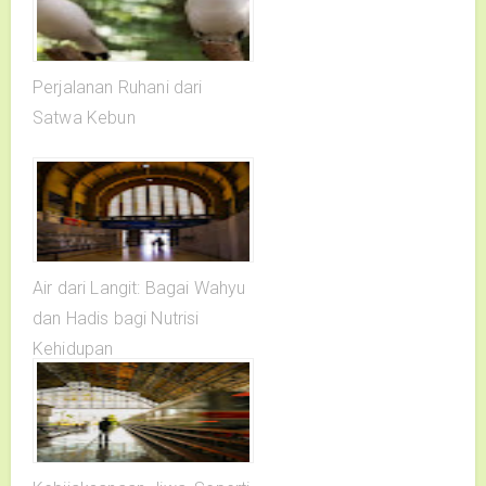
Perjalanan Ruhani dari
Satwa Kebun
Air dari Langit: Bagai Wahyu
dan Hadis bagi Nutrisi
Kehidupan