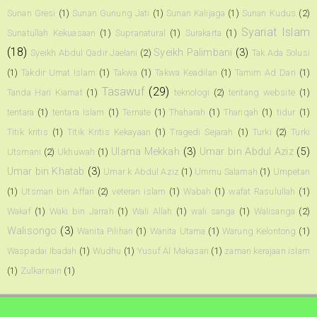
Sunan Gresi
(1)
Sunan Gunung Jati
(1)
Sunan Kalijaga
(1)
Sunan Kudus
(2)
Syariat Islam
Sunatullah Kekuasaan
(1)
Supranatural
(1)
Surakarta
(1)
(18)
Syeikh Palimbani
(3)
Syeikh Abdul Qadir Jaelani
(2)
Tak Ada Solusi
(1)
Takdir Umat Islam
(1)
Takwa
(1)
Takwa Keadilan
(1)
Tamim Ad Dari
(1)
Tasawuf
(29)
Tanda Hari Kiamat
(1)
teknologi
(2)
tentang website
(1)
tentara
(1)
tentara Islam
(1)
Ternate
(1)
Thaharah
(1)
Thariqah
(1)
tidur
(1)
Titik kritis
(1)
Titik Kritis Kekayaan
(1)
Tragedi Sejarah
(1)
Turki
(2)
Turki
Ulama Mekkah
(3)
Umar bin Abdul Aziz
(5)
Utsmani
(2)
Ukhuwah
(1)
Umar bin Khatab
(3)
Umar k Abdul Aziz
(1)
Ummu Salamah
(1)
Umpetan
(1)
Utsman bin Affan
(2)
veteran islam
(1)
Wabah
(1)
wafat Rasulullah
(1)
Wakaf
(1)
Waki bin Jarrah
(1)
Wali Allah
(1)
wali sanga
(1)
Walisanga
(2)
Walisongo
(3)
Wanita Pilihan
(1)
Wanita Utama
(1)
Warung Kelontong
(1)
Waspadai Ibadah
(1)
Wudhu
(1)
Yusuf Al Makasari
(1)
zaman kerajaan islam
(1)
Zulkarnain
(1)