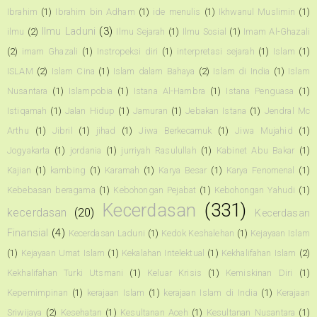
Ibrahim
(1)
Ibrahim bin Adham
(1)
ide menulis
(1)
Ikhwanul Muslimin
(1)
Ilmu Laduni
(3)
ilmu
(2)
Ilmu Sejarah
(1)
Ilmu Sosial
(1)
Imam Al-Ghazali
(2)
imam Ghazali
(1)
Instropeksi diri
(1)
interpretasi sejarah
(1)
Islam
(1)
ISLAM
(2)
Islam Cina
(1)
Islam dalam Bahaya
(2)
Islam di India
(1)
Islam
Nusantara
(1)
Islampobia
(1)
Istana Al-Hambra
(1)
Istana Penguasa
(1)
Istiqamah
(1)
Jalan Hidup
(1)
Jamuran
(1)
Jebakan Istana
(1)
Jendral Mc
Arthu
(1)
Jibril
(1)
jihad
(1)
Jiwa Berkecamuk
(1)
Jiwa Mujahid
(1)
Jogyakarta
(1)
jordania
(1)
jurriyah Rasulullah
(1)
Kabinet Abu Bakar
(1)
Kajian
(1)
kambing
(1)
Karamah
(1)
Karya Besar
(1)
Karya Fenomenal
(1)
Kebebasan beragama
(1)
Kebohongan Pejabat
(1)
Kebohongan Yahudi
(1)
Kecerdasan
(331)
kecerdasan
(20)
Kecerdasan
Finansial
(4)
Kecerdasan Laduni
(1)
Kedok Keshalehan
(1)
Kejayaan Islam
(1)
Kejayaan Umat Islam
(1)
Kekalahan Intelektual
(1)
Kekhalifahan Islam
(2)
Kekhalifahan Turki Utsmani
(1)
Keluar Krisis
(1)
Kemiskinan Diri
(1)
Kepemimpinan
(1)
kerajaan Islam
(1)
kerajaan Islam di India
(1)
Kerajaan
Sriwijaya
(2)
Kesehatan
(1)
Kesultanan Aceh
(1)
Kesultanan Nusantara
(1)