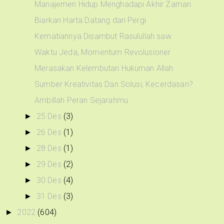
Manajemen Hidup Menghadapi Akhir Zaman
Biarkan Harta Datang dan Pergi
Kematiannya Disambut Rasulullah saw
Waktu Jeda, Momentum Revolusioner
Merasakan Kelembutan Hukuman Allah
Sumber Kreativitas Dan Solusi, Kecerdasan?
Ambillah Peran Sejarahmu
25 Des
(3)
►
26 Des
(1)
►
28 Des
(1)
►
29 Des
(2)
►
30 Des
(4)
►
31 Des
(3)
►
2022
(604)
►