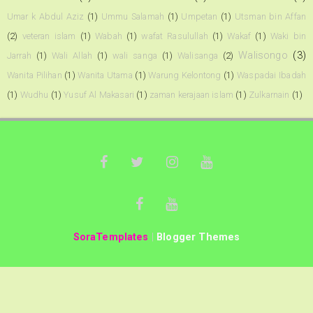
Umar k Abdul Aziz
(1)
Ummu Salamah
(1)
Umpetan
(1)
Utsman bin Affan
(2)
veteran islam
(1)
Wabah
(1)
wafat Rasulullah
(1)
Wakaf
(1)
Waki bin
Walisongo
(3)
Jarrah
(1)
Wali Allah
(1)
wali sanga
(1)
Walisanga
(2)
Wanita Pilihan
(1)
Wanita Utama
(1)
Warung Kelontong
(1)
Waspadai Ibadah
(1)
Wudhu
(1)
Yusuf Al Makasari
(1)
zaman kerajaan islam
(1)
Zulkarnain
(1)
SoraTemplates
|
Blogger Themes