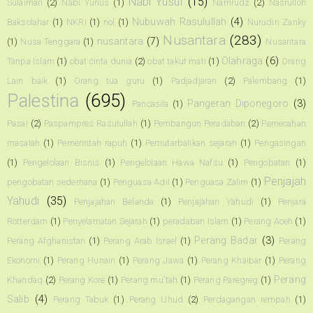
Nabi Yusuf
(15)
Sulaiman
(2)
Nabi Yunus
(1)
Namrudz
(2)
Nasrulloh
Nubuwah Rasulullah
(4)
Baksolahar
(1)
NKRI
(1)
nol
(1)
Nurudin Zanky
Nusantara
(283)
nusantara
(7)
(1)
Nusa Tenggara
(1)
Nusantara
Olahraga
(6)
Tanpa Islam
(1)
obat cinta dunia
(2)
obat takut mati
(1)
Orang
Lain baik
(1)
Orang tua guru
(1)
Padjadjaran
(2)
Palembang
(1)
Palestina
(695)
Pangeran Diponegoro
(3)
Pancasila
(1)
Pasai
(2)
Paspampres Rasulullah
(1)
Pembangun Peradaban
(2)
Pemecahan
masalah
(1)
Pemerintah rapuh
(1)
Pemutarbalikan sejarah
(1)
Pengasingan
(1)
Pengelolaan Bisnis
(1)
Pengelolaan Hawa Nafsu
(1)
Pengobatan
(1)
Penjajah
pengobatan sederhana
(1)
Penguasa Adil
(1)
Penguasa Zalim
(1)
Yahudi
(35)
Penjajahan Belanda
(1)
Penjajahan Yahudi
(1)
Penjara
Rotterdam
(1)
Penyelamatan Sejarah
(1)
peradaban Islam
(1)
Perang Aceh
(1)
Perang Badar
(3)
Perang Afghanistan
(1)
Perang Arab Israel
(1)
Perang
Ekonomi
(1)
Perang Hunain
(1)
Perang Jawa
(1)
Perang Khaibar
(1)
Perang
Perang
Khandaq
(2)
Perang Kore
(1)
Perang mu'tah
(1)
Perang Paregreg
(1)
Salib
(4)
Perang Tabuk
(1)
Perang Uhud
(2)
Perdagangan rempah
(1)