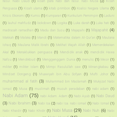
rasul. Nabi Daud
(1)
kisah para nabi dan rasul. nabi Musa
(2)
Kisah
Penguasa
(1)
Kisah ulama
(1)
kitab primbon
(1)
Koalisi Negara Ulama
(1)
Krisis Ekonomi
(1)
Kumis
(1)
Kumparan
(1)
Kurikulum Pemimpin
(1)
Laduni
(1)
lauhul mahfudz
(1)
lockdown
(1)
Logika
(1)
Luka darah
(1)
Luka hati
(1)
Majapahit
(4)
madrasah ramadhan
(1)
Madu dan Susu
(1)
Majapahi
(1)
Makkah
(1)
Malaka
(1)
Mandi
(1)
Matematika dalam Al-Qur'an
(1)
Maulana
Ishaq
(1)
Maulana Malik Ibrahi
(1)
Melihat Wajah Allah
(1)
Memerdekakan
Akal
(1)
Menaklukkan penguasa
(1)
Mendidik anak
(1)
mendidik Hawa
Nafsu
(1)
Mendikbud
(1)
Menggenggam Dunia
(1)
menulis
(1)
Mesir
(1)
militer
(1)
militer Islam
(1)
Mimpi Rasulullah saw
(1)
Minangkabau
(2)
Mindset Dongeng
(1)
Muawiyah bin Abu Sofyan
(1)
Mufti Johor
(1)
muhammad al fatih
(3)
Muhammad bin Maslamah
(1)
Mukjizat Nabi
Ismail
(1)
Musa
(1)
muslimah
(1)
musuh peradaban
(1)
nabi adam
(1)
Nabi Adam
(75)
Nabi Daud
nabi Adam. Adam
(1)
Nabi Ayub
(1)
(3)
Nabi Ibrahim
(3)
Nabi Isa
(2)
nabi Isa. nabi ismail
(1)
Nabi Ismail
(1)
Nabi Musa
(29)
Nabi Nuh
(6)
Nabi Khaidir
(1)
Nabi Khidir
(1)
Nabi