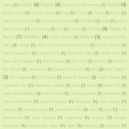
english
(6)
English
(6)
filsafat
(3)
Takwa
(1)
Episentrum Perlawanan
(1)
filsafat Islam
(1)
Filsafat Sejarah
(1)
Fiqh
(1)
Fir'aun
(2)
Firasat
(1)
Firaun
(1)
Gamal Abdul Naser
(1)
Gelombang dakwah
(1)
Gladiator
(1)
Gowa
(1)
grand
Hamka
(3)
Hasan Al
desain tanah
(1)
Gua Secang
(1)
Haji
(1)
Haman
(1)
Banna
(7)
Heraklius
(4)
Hikayat
(3)
Hidup Mudah
(1)
Hikayat Perang
Sabil
(2)
hikmah
(1)
https://www.literaturislam.com/
(1)
Hukum Akhirat
(1)
hukum kesulitan
(1)
Hukum Pasti
(1)
Hukuman Allah
(1)
Ibadah obat
(1)
Ibnu Hajar Asqalani
(1)
Ibnu Khaldun
(1)
Ibnu Sina
(1)
Ibrahim
(1)
Ibrahim
Ilmu Laduni
bin Adham
(1)
ide menulis
(1)
Ikhwanul Muslimin
(1)
ilmu
(2)
(3)
Ilmu Sejarah
(1)
Ilmu Sosial
(1)
Imam Al-Ghazali
(2)
imam Ghazali
(1)
Instropeksi diri
(1)
interpretasi sejarah
(1)
Islam
(1)
ISLAM
(2)
Islam Cina
(1)
Islam dalam Bahaya
(2)
Islam di India
(1)
Islam Nusantara
(1)
Islampobia
(1)
Istana Al-Hambra
(1)
Istana Penguasa
(1)
Istiqamah
(1)
Jalan Hidup
(1)
Jamuran
(1)
Jebakan Istana
(1)
Jendral Mc Arthu
(1)
Jibril
(1)
jihad
(1)
Jiwa
Berkecamuk
(1)
Jiwa Mujahid
(1)
Jogyakarta
(1)
jordania
(1)
jurriyah
Rasulullah
(1)
Kabinet Abu Bakar
(1)
Kajian
(1)
kambing
(1)
Karamah
(1)