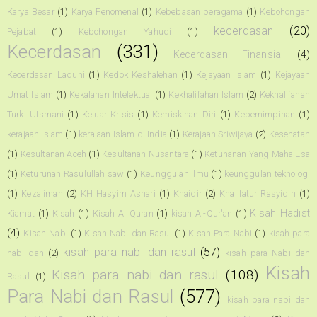
Karya Besar
(1)
Karya Fenomenal
(1)
Kebebasan beragama
(1)
Kebohongan
kecerdasan
(20)
Pejabat
(1)
Kebohongan Yahudi
(1)
Kecerdasan
(331)
Kecerdasan Finansial
(4)
Kecerdasan Laduni
(1)
Kedok Keshalehan
(1)
Kejayaan Islam
(1)
Kejayaan
Umat Islam
(1)
Kekalahan Intelektual
(1)
Kekhalifahan Islam
(2)
Kekhalifahan
Turki Utsmani
(1)
Keluar Krisis
(1)
Kemiskinan Diri
(1)
Kepemimpinan
(1)
kerajaan Islam
(1)
kerajaan Islam di India
(1)
Kerajaan Sriwijaya
(2)
Kesehatan
(1)
Kesultanan Aceh
(1)
Kesultanan Nusantara
(1)
Ketuhanan Yang Maha Esa
(1)
Keturunan Rasulullah saw
(1)
Keunggulan ilmu
(1)
keunggulan teknologi
(1)
Kezaliman
(2)
KH Hasyim Ashari
(1)
Khaidir
(2)
Khalifatur Rasyidin
(1)
Kisah Hadist
Kiamat
(1)
Kisah
(1)
Kisah Al Quran
(1)
kisah Al-Qur'an
(1)
(4)
Kisah Nabi
(1)
Kisah Nabi dan Rasul
(1)
Kisah Para Nabi
(1)
kisah para
kisah para nabi dan rasul
(57)
nabi dan
(2)
kisah para Nabi dan
Kisah
Kisah para nabi dan rasul
(108)
Rasul
(1)
Para Nabi dan Rasul
(577)
kisah para nabi dan