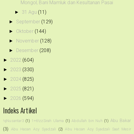
Mongol, Bani Mamluk dan Kesultanan Pasai
31 Agu
(11)
►
September
(129)
►
Oktober
(144)
►
November
(128)
►
Desember
(208)
►
2022
(604)
►
2023
(330)
►
2024
(825)
►
2025
(821)
►
2026
(594)
►
Indeks Artikel
Abu Bakar
!qNusantar3
(1)
1+6!zzSirah Ulama
(1)
Abdullah bin Nuh
(1)
(3)
Abu Hasan Asy Syadzali
(2)
Abu Hasan Asy Syadzali Saat Mesir