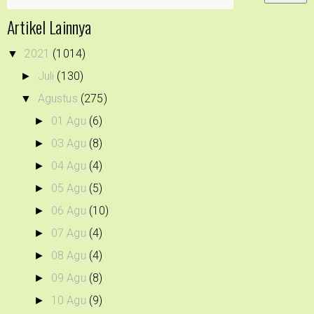
Artikel Lainnya
2021
(1014)
▼
Juli
(130)
►
Agustus
(275)
▼
01 Agu
(6)
►
03 Agu
(8)
►
04 Agu
(4)
►
05 Agu
(5)
►
06 Agu
(10)
►
07 Agu
(4)
►
08 Agu
(4)
►
09 Agu
(8)
►
10 Agu
(9)
►