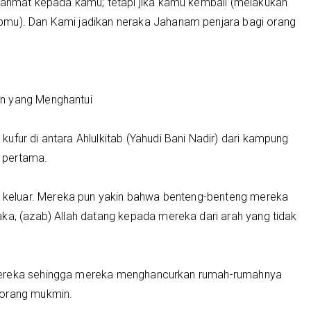
hmat kepada kamu; tetapi jika kamu kembali (melakukan
bmu). Dan Kami jadikan neraka Jahanam penjara bagi orang
an yang Menghantui
ufur di antara Ahlulkitab (Yahudi Bani Nadir) dari kampung
 pertama.
keluar. Mereka pun yakin bahwa benteng-benteng mereka
ka, (azab) Allah datang kepada mereka dari arah yang tidak
mereka sehingga mereka menghancurkan rumah-rumahnya
-orang mukmin.