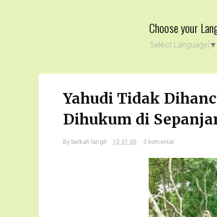
Choose your Lan
Select Language
Yahudi Tidak Dihan
Dihukum di Sepanja
By
berkah langit
12.01.00
0 komentar