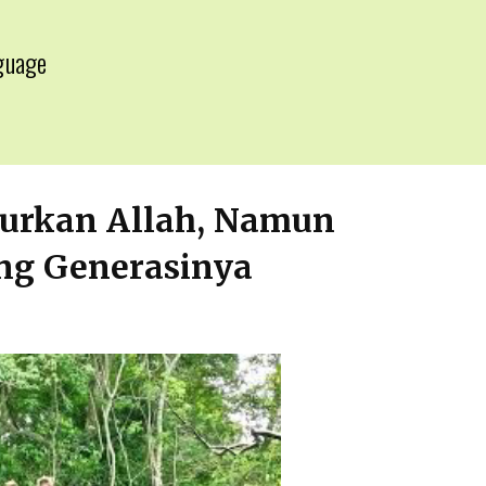
guage
▼
curkan Allah, Namun
ng Generasinya