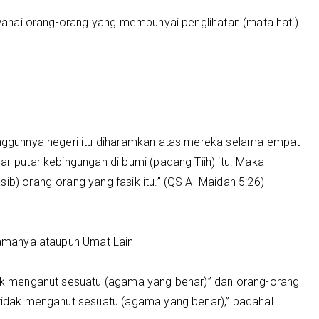
, wahai orang-orang yang mempunyai penglihatan (mata hati).
sungguhnya negeri itu diharamkan atas mereka selama empat
ar-putar kebingungan di bumi (padang Tiih) itu. Maka
ib) orang-orang yang fasik itu.” (QS Al-Maidah 5:26)
esamanya ataupun Umat Lain
idak menganut sesuatu (agama yang benar)” dan orang-orang
 tidak menganut sesuatu (agama yang benar),” padahal