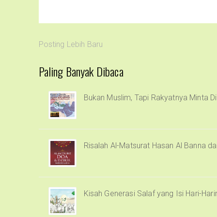
Posting Lebih Baru
Paling Banyak Dibaca
Bukan Muslim, Tapi Rakyatnya Minta Di
Risalah Al-Matsurat Hasan Al Banna d
Kisah Generasi Salaf yang Isi Hari-Har