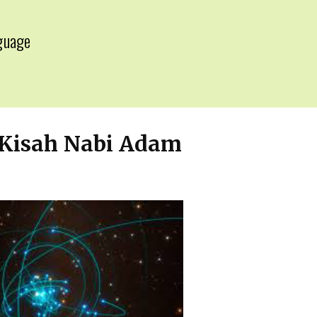
guage
▼
 Kisah Nabi Adam