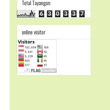
Total Tayangan
6
3
0
3
3
7
online visitor