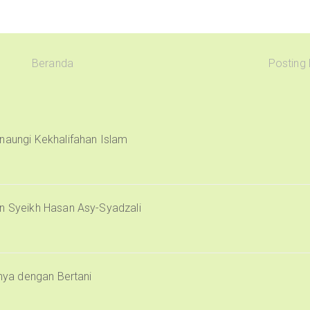
Beranda
Posting
naungi Kekhalifahan Islam
an Syeikh Hasan Asy-Syadzali
inya dengan Bertani