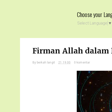
Choose your Lan
Select Language
Firman Allah dalam
By
berkah langit
21.19.00
0 komentar