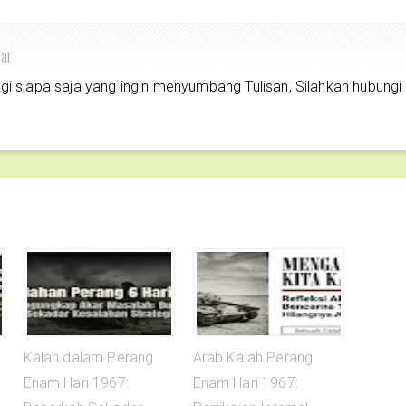
har
siapa saja yang ingin menyumbang Tulisan, Silahkan hubungi
Kalah dalam Perang
Arab Kalah Perang
Enam Hari 1967:
Enam Hari 1967: