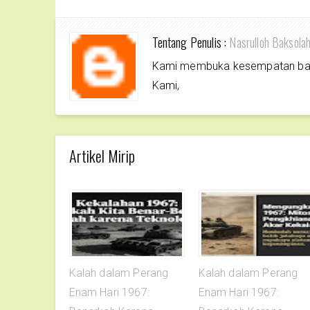
Tentang Penulis :
Nasrulloh Baksola
Kami membuka kesempatan bagi 
Kami,
Artikel Mirip
Kalah dalam Perang
Kalah dalam Perang
Enam Hari 1967:
Enam Hari 1967: