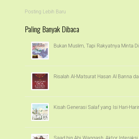
Posting Lebih Baru
Paling Banyak Dibaca
Bukan Muslim, Tapi Rakyatnya Minta Di
Risalah Al-Matsurat Hasan Al Banna d
Kisah Generasi Salaf yang Isi Hari-Har
Saad bin Abi Waqqash, Aktor Interaks