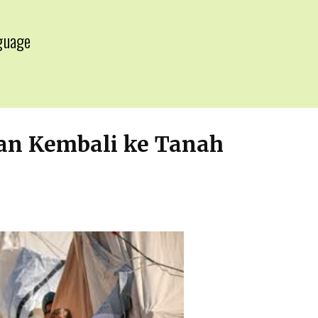
guage
▼
an Kembali ke Tanah