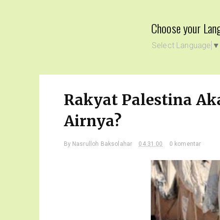
Choose your Lan
Select Language
Rakyat Palestina Ak
Airnya?
By
Nasrulloh Baksolahar
04.31.00
0 komentar