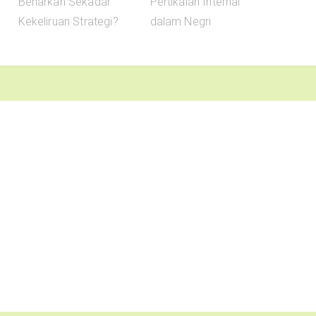
Benarkah Sekadar
Pertikaian Internal
Kekeliruan Strategi?
dalam Negri