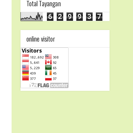
Total Tayangan
6
2
9
9
3
7
online visitor