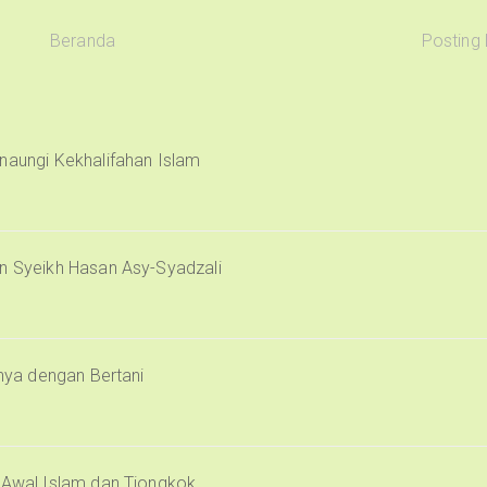
Beranda
Posting
naungi Kekhalifahan Islam
an Syeikh Hasan Asy-Syadzali
inya dengan Bertani
i Awal Islam dan Tiongkok