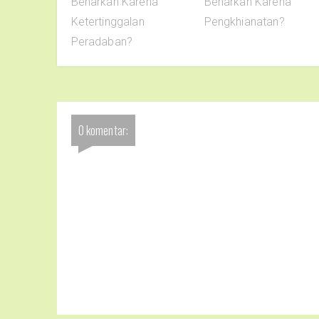
Benarkah Karena
Benarkah Karena
Ketertinggalan
Pengkhianatan?
Peradaban?
0 komentar: