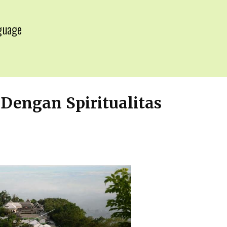
guage
▼
engan Spiritualitas