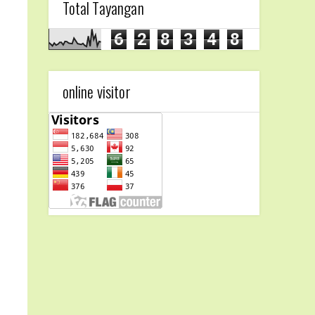
Total Tayangan
6
2
8
3
4
8
online visitor