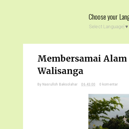
Choose your Lan
Select Language
Membersamai Alam D
Walisanga
By
Nasrulloh Baksolahar
06.43.00
0 komentar