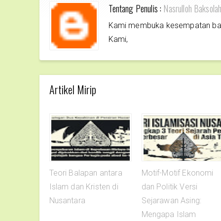
Tentang Penulis :
Nasrulloh Baksola
Kami membuka kesempatan bagi 
Kami,
Artikel Mirip
Teori Balapan antara
Motif-Motif Ekonomi
Islam dan Kristen di
dan Politik Versi
Nusantara
Sejarawan Asing:
Mengapa Islam