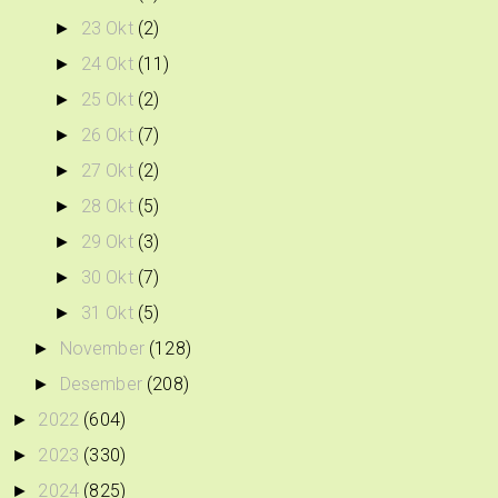
23 Okt
(2)
►
24 Okt
(11)
►
25 Okt
(2)
►
26 Okt
(7)
►
27 Okt
(2)
►
28 Okt
(5)
►
29 Okt
(3)
►
30 Okt
(7)
►
31 Okt
(5)
►
November
(128)
►
Desember
(208)
►
2022
(604)
►
2023
(330)
►
2024
(825)
►