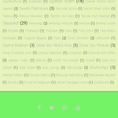
Syariat Islam
(18)
Supranatural
(1)
Surakarta
(1)
Syeikh Abdul Qadir
Syeikh Palimbani
(3)
Jaelani
(2)
Tak Ada Solusi
(1)
Takdir Umat Islam
(1)
Takwa
(1)
Takwa Keadilan
(1)
Tamim Ad Dari
(1)
Tanda Hari Kiamat
(1)
Tasawuf
(29)
teknologi
(2)
tentang website
(1)
tentara
(1)
tentara Islam
(1)
Ternate
(1)
Thaharah
(1)
Thariqah
(1)
tidur
(1)
Titik kritis
(1)
Titik Kritis
Kekayaan
(1)
Tragedi Sejarah
(1)
Turki
(2)
Turki Utsmani
(2)
Ukhuwah
(1)
Ulama Mekkah
(3)
Umar bin Abdul Aziz
(5)
Umar bin Khatab
(3)
Umar k Abdul Aziz
(1)
Ummu Salamah
(1)
Umpetan
(1)
Utsman bin Affan
(2)
veteran islam
(1)
Wabah
(1)
wafat Rasulullah
(1)
Wakaf
(1)
Waki bin
Walisongo
(3)
Jarrah
(1)
Wali Allah
(1)
wali sanga
(1)
Walisanga
(2)
Wanita Pilihan
(1)
Wanita Utama
(1)
Warung Kelontong
(1)
Waspadai Ibadah
(1)
Wudhu
(1)
Yusuf Al Makasari
(1)
zaman kerajaan islam
(1)
Zulkarnain
(1)