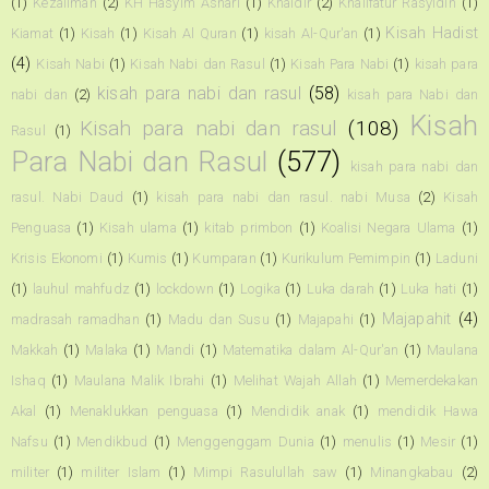
(1)
Kezaliman
(2)
KH Hasyim Ashari
(1)
Khaidir
(2)
Khalifatur Rasyidin
(1)
Kisah Hadist
Kiamat
(1)
Kisah
(1)
Kisah Al Quran
(1)
kisah Al-Qur'an
(1)
(4)
Kisah Nabi
(1)
Kisah Nabi dan Rasul
(1)
Kisah Para Nabi
(1)
kisah para
kisah para nabi dan rasul
(58)
nabi dan
(2)
kisah para Nabi dan
Kisah
Kisah para nabi dan rasul
(108)
Rasul
(1)
Para Nabi dan Rasul
(577)
kisah para nabi dan
rasul. Nabi Daud
(1)
kisah para nabi dan rasul. nabi Musa
(2)
Kisah
Penguasa
(1)
Kisah ulama
(1)
kitab primbon
(1)
Koalisi Negara Ulama
(1)
Krisis Ekonomi
(1)
Kumis
(1)
Kumparan
(1)
Kurikulum Pemimpin
(1)
Laduni
(1)
lauhul mahfudz
(1)
lockdown
(1)
Logika
(1)
Luka darah
(1)
Luka hati
(1)
Majapahit
(4)
madrasah ramadhan
(1)
Madu dan Susu
(1)
Majapahi
(1)
Makkah
(1)
Malaka
(1)
Mandi
(1)
Matematika dalam Al-Qur'an
(1)
Maulana
Ishaq
(1)
Maulana Malik Ibrahi
(1)
Melihat Wajah Allah
(1)
Memerdekakan
Akal
(1)
Menaklukkan penguasa
(1)
Mendidik anak
(1)
mendidik Hawa
Nafsu
(1)
Mendikbud
(1)
Menggenggam Dunia
(1)
menulis
(1)
Mesir
(1)
militer
(1)
militer Islam
(1)
Mimpi Rasulullah saw
(1)
Minangkabau
(2)