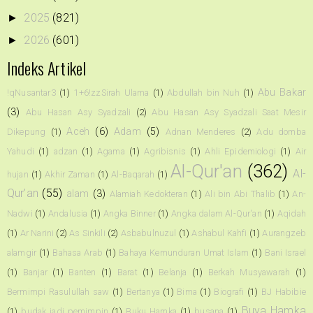
2025
(821)
►
2026
(601)
►
Indeks Artikel
Abu Bakar
!qNusantar3
(1)
1+6!zzSirah Ulama
(1)
Abdullah bin Nuh
(1)
(3)
Abu Hasan Asy Syadzali
(2)
Abu Hasan Asy Syadzali Saat Mesir
Aceh
(6)
Adam
(5)
Dikepung
(1)
Adnan Menderes
(2)
Adu domba
Yahudi
(1)
adzan
(1)
Agama
(1)
Agribisnis
(1)
Ahli Epidemiologi
(1)
Air
Al-Qur'an
(362)
Al-
hujan
(1)
Akhir Zaman
(1)
Al-Baqarah
(1)
Qur’an
(55)
alam
(3)
Alamiah Kedokteran
(1)
Ali bin Abi Thalib
(1)
An-
Nadwi
(1)
Andalusia
(1)
Angka Binner
(1)
Angka dalam Al-Qur'an
(1)
Aqidah
(1)
Ar Narini
(2)
As Sinkili
(2)
Asbabulnuzul
(1)
Ashabul Kahfi
(1)
Aurangzeb
alamgir
(1)
Bahasa Arab
(1)
Bahaya Kemunduran Umat Islam
(1)
Bani Israel
(1)
Banjar
(1)
Banten
(1)
Barat
(1)
Belanja
(1)
Berkah Musyawarah
(1)
Bermimpi Rasulullah saw
(1)
Bertanya
(1)
Bima
(1)
Biografi
(1)
BJ Habibie
Buya Hamka
(1)
budak jadi pemimpin
(1)
Buku Hamka
(1)
busana
(1)