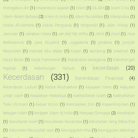
Instropeksi diri
(1)
interpretasi sejarah
(1)
Islam
(1)
ISLAM
(2)
Islam Cina
(1)
Islam dalam Bahaya
(2)
Islam di India
(1)
Islam Nusantara
(1)
Islampobia
(1)
Istana Al-Hambra
(1)
Istana Penguasa
(1)
Istiqamah
(1)
Jalan Hidup
(1)
Jamuran
(1)
Jebakan Istana
(1)
Jendral Mc Arthu
(1)
Jibril
(1)
jihad
(1)
Jiwa
Berkecamuk
(1)
Jiwa Mujahid
(1)
Jogyakarta
(1)
jordania
(1)
jurriyah
Rasulullah
(1)
Kabinet Abu Bakar
(1)
Kajian
(1)
kambing
(1)
Karamah
(1)
Karya Besar
(1)
Karya Fenomenal
(1)
Kebebasan beragama
(1)
Kebohongan
kecerdasan
(20)
Pejabat
(1)
Kebohongan Yahudi
(1)
Kecerdasan
(331)
Kecerdasan Finansial
(4)
Kecerdasan Laduni
(1)
Kedok Keshalehan
(1)
Kejayaan Islam
(1)
Kejayaan
Umat Islam
(1)
Kekalahan Intelektual
(1)
Kekhalifahan Islam
(2)
Kekhalifahan
Turki Utsmani
(1)
Keluar Krisis
(1)
Kemiskinan Diri
(1)
Kepemimpinan
(1)
kerajaan Islam
(1)
kerajaan Islam di India
(1)
Kerajaan Sriwijaya
(2)
Kesehatan
(1)
Kesultanan Aceh
(1)
Kesultanan Nusantara
(1)
Ketuhanan Yang Maha Esa
(1)
Keturunan Rasulullah saw
(1)
Keunggulan ilmu
(1)
keunggulan teknologi