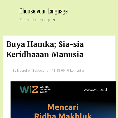
Choose your Language
Select Language
▼
Buya Hamka; Sia-sia
Keridhaaan Manusia
By
Nasrulloh Baksolahar
18.55.00
0 komentar