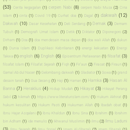
(53)
cerpen Nabi
(8)
Cerita kegagalan
(1)
cerpen Nabi Musa
(2)
Cina
dakwah
(12)
Islam
(1)
cinta
(1)
Covid 19
(1)
Curhat doa
(1)
Dajjal
(1)
Dakwah
(10)
Demak
(3)
Dasar Kesehatan
(1)
Deli Serdang
(1)
Demam
Tubuh
(1)
Demografi Umat Islam
(1)
Detik
(1)
Diktator
(1)
Diponegoro
(2)
Dirham
(1)
Doa
(1)
doa mendesain masa depan
(1)
doa wali Allah
(1)
dukun
(1)
Dunia Islam
(1)
Duplikasi Kebrilianan
(1)
energi kekuatan
(1)
Energi
english
(6)
English
(6)
filsafat
(3)
Takwa
(1)
Episentrum Perlawanan
(1)
filsafat Islam
(1)
Filsafat Sejarah
(1)
Fiqh
(1)
Fir'aun
(2)
Firasat
(1)
Firaun
(1)
Gamal Abdul Naser
(1)
Gelombang dakwah
(1)
Gladiator
(1)
Gowa
(1)
grand
Hamka
(3)
Hasan Al
desain tanah
(1)
Gua Secang
(1)
Haji
(1)
Haman
(1)
Banna
(7)
Heraklius
(4)
Hikayat
(3)
Hidup Mudah
(1)
Hikayat Perang
Sabil
(2)
hikmah
(1)
https://www.literaturislam.com/
(1)
Hukum Akhirat
(1)
hukum kesulitan
(1)
Hukum Pasti
(1)
Hukuman Allah
(1)
Ibadah obat
(1)
Ibnu Hajar Asqalani
(1)
Ibnu Khaldun
(1)
Ibnu Sina
(1)
Ibrahim
(1)
Ibrahim
Ilmu Laduni
bin Adham
(1)
ide menulis
(1)
Ikhwanul Muslimin
(1)
ilmu
(2)
(3)
Ilmu Sejarah
(1)
Ilmu Sosial
(1)
Imam Al-Ghazali
(2)
imam Ghazali
(1)