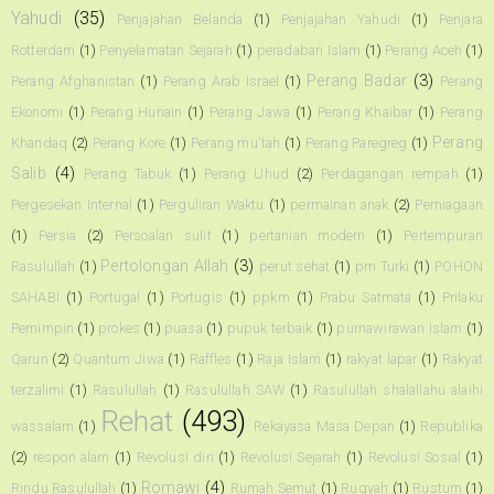
Yahudi
(35)
Penjajahan Belanda
(1)
Penjajahan Yahudi
(1)
Penjara
Rotterdam
(1)
Penyelamatan Sejarah
(1)
peradaban Islam
(1)
Perang Aceh
(1)
Perang Badar
(3)
Perang Afghanistan
(1)
Perang Arab Israel
(1)
Perang
Ekonomi
(1)
Perang Hunain
(1)
Perang Jawa
(1)
Perang Khaibar
(1)
Perang
Perang
Khandaq
(2)
Perang Kore
(1)
Perang mu'tah
(1)
Perang Paregreg
(1)
Salib
(4)
Perang Tabuk
(1)
Perang Uhud
(2)
Perdagangan rempah
(1)
Pergesekan Internal
(1)
Perguliran Waktu
(1)
permainan anak
(2)
Perniagaan
(1)
Persia
(2)
Persoalan sulit
(1)
pertanian modern
(1)
Pertempuran
Pertolongan Allah
(3)
Rasulullah
(1)
perut sehat
(1)
pm Turki
(1)
POHON
SAHABI
(1)
Portugal
(1)
Portugis
(1)
ppkm
(1)
Prabu Satmata
(1)
Prilaku
Pemimpin
(1)
prokes
(1)
puasa
(1)
pupuk terbaik
(1)
purnawirawan Islam
(1)
Qarun
(2)
Quantum Jiwa
(1)
Raffles
(1)
Raja Islam
(1)
rakyat lapar
(1)
Rakyat
terzalimi
(1)
Rasulullah
(1)
Rasulullah SAW
(1)
Rasulullah shalallahu alaihi
Rehat
(493)
wassalam
(1)
Rekayasa Masa Depan
(1)
Republika
(2)
respon alam
(1)
Revolusi diri
(1)
Revolusi Sejarah
(1)
Revolusi Sosial
(1)
Romawi
(4)
Rindu Rasulullah
(1)
Rumah Semut
(1)
Ruqyah
(1)
Rustum
(1)