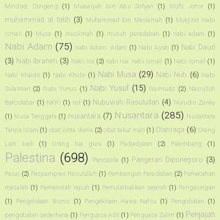
Mindset Dongeng
(1)
Muawiyah bin Abu Sofyan
(1)
Mufti Johor
(1)
muhammad al fatih
(3)
Muhammad bin Maslamah
(1)
Mukjizat Nabi
Ismail
(1)
Musa
(1)
muslimah
(1)
musuh peradaban
(1)
nabi adam
(1)
Nabi Adam
(75)
Nabi Daud
nabi Adam. Adam
(1)
Nabi Ayub
(1)
(3)
Nabi Ibrahim
(3)
Nabi Isa
(2)
nabi Isa. nabi ismail
(1)
Nabi Ismail
(1)
Nabi Musa
(29)
Nabi Nuh
(6)
Nabi Khaidir
(1)
Nabi Khidir
(1)
Nabi
Nabi Yusuf
(15)
Sulaiman
(2)
Nabi Yunus
(1)
Namrudz
(2)
Nasrulloh
Nubuwah Rasulullah
(4)
Baksolahar
(1)
NKRI
(1)
nol
(1)
Nurudin Zanky
Nusantara
(285)
nusantara
(7)
(1)
Nusa Tenggara
(1)
Nusantara
Olahraga
(6)
Tanpa Islam
(1)
obat cinta dunia
(2)
obat takut mati
(1)
Orang
Lain baik
(1)
Orang tua guru
(1)
Padjadjaran
(2)
Palembang
(1)
Palestina
(698)
Pangeran Diponegoro
(3)
Pancasila
(1)
Pasai
(2)
Paspampres Rasulullah
(1)
Pembangun Peradaban
(2)
Pemecahan
masalah
(1)
Pemerintah rapuh
(1)
Pemutarbalikan sejarah
(1)
Pengasingan
(1)
Pengelolaan Bisnis
(1)
Pengelolaan Hawa Nafsu
(1)
Pengobatan
(1)
Penjajah
pengobatan sederhana
(1)
Penguasa Adil
(1)
Penguasa Zalim
(1)