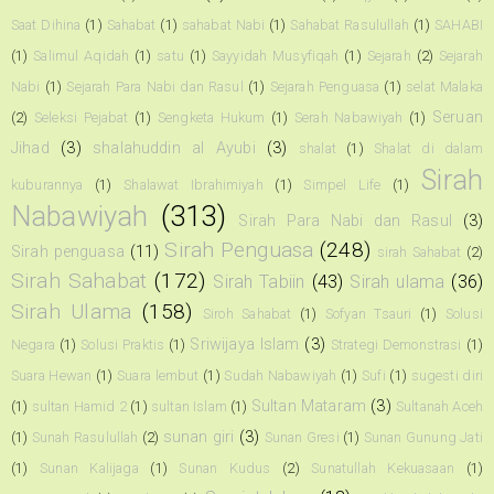
Saat Dihina
(1)
Sahabat
(1)
sahabat Nabi
(1)
Sahabat Rasulullah
(1)
SAHABI
(1)
Salimul Aqidah
(1)
satu
(1)
Sayyidah Musyfiqah
(1)
Sejarah
(2)
Sejarah
Nabi
(1)
Sejarah Para Nabi dan Rasul
(1)
Sejarah Penguasa
(1)
selat Malaka
Seruan
(2)
Seleksi Pejabat
(1)
Sengketa Hukum
(1)
Serah Nabawiyah
(1)
Jihad
(3)
shalahuddin al Ayubi
(3)
shalat
(1)
Shalat di dalam
Sirah
kuburannya
(1)
Shalawat Ibrahimiyah
(1)
Simpel Life
(1)
Nabawiyah
(313)
Sirah Para Nabi dan Rasul
(3)
Sirah Penguasa
(248)
Sirah penguasa
(11)
sirah Sahabat
(2)
Sirah Sahabat
(172)
Sirah Tabiin
(43)
Sirah ulama
(36)
Sirah Ulama
(158)
Siroh Sahabat
(1)
Sofyan Tsauri
(1)
Solusi
Sriwijaya Islam
(3)
Negara
(1)
Solusi Praktis
(1)
Strategi Demonstrasi
(1)
Suara Hewan
(1)
Suara lembut
(1)
Sudah Nabawiyah
(1)
Sufi
(1)
sugesti diri
Sultan Mataram
(3)
(1)
sultan Hamid 2
(1)
sultan Islam
(1)
Sultanah Aceh
sunan giri
(3)
(1)
Sunah Rasulullah
(2)
Sunan Gresi
(1)
Sunan Gunung Jati
(1)
Sunan Kalijaga
(1)
Sunan Kudus
(2)
Sunatullah Kekuasaan
(1)