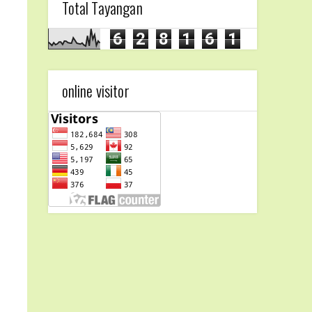
Total Tayangan
6
2
8
1
6
1
online visitor