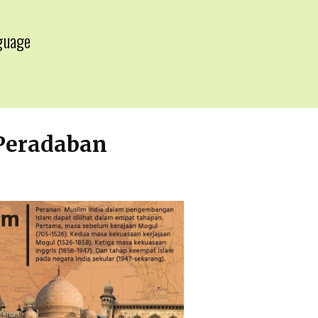
guage
▼
Peradaban