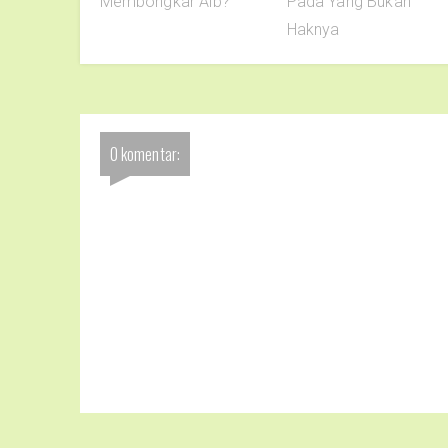
Membongkar Aib?
Pada Yang Bukan
Haknya
0 komentar: