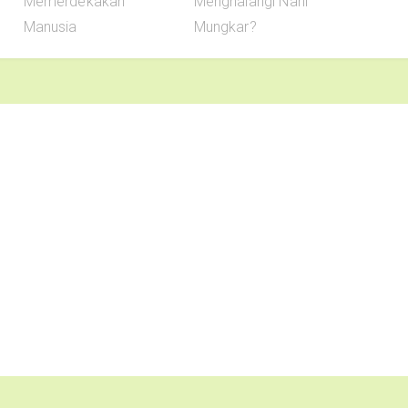
Memerdekakan
Menghalangi Nahi
Manusia
Mungkar?