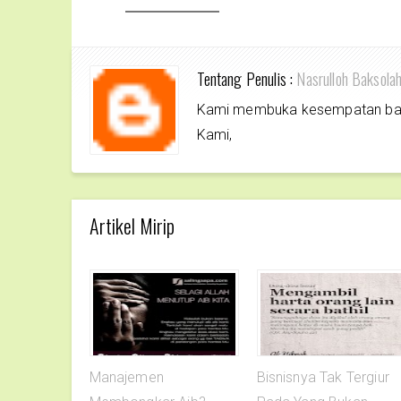
Tentang Penulis :
Nasrulloh Baksola
Kami membuka kesempatan bagi 
Kami,
Artikel Mirip
Manajemen
Bisnisnya Tak Tergiur