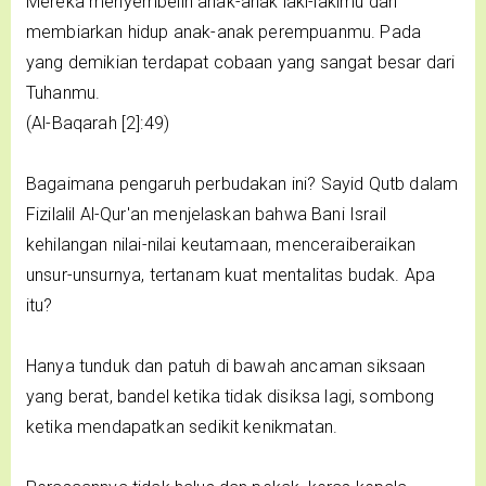
Mereka menyembelih anak-anak laki-lakimu dan
membiarkan hidup anak-anak perempuanmu. Pada
yang demikian terdapat cobaan yang sangat besar dari
Tuhanmu.
(Al-Baqarah [2]:49)
Bagaimana pengaruh perbudakan ini? Sayid Qutb dalam
Fizilalil Al-Qur'an menjelaskan bahwa Bani Israil
kehilangan nilai-nilai keutamaan, menceraiberaikan
unsur-unsurnya, tertanam kuat mentalitas budak. Apa
itu?
Hanya tunduk dan patuh di bawah ancaman siksaan
yang berat, bandel ketika tidak disiksa lagi, sombong
ketika mendapatkan sedikit kenikmatan.