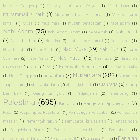
Mindset Dongeng
(1)
Muawiyah bin Abu Sofyan
(1)
Mufti Johor
(1)
muhammad al fatih
(3)
Muhammad bin Maslamah
(1)
Mukjizat Nabi
Ismail
(1)
Musa
(1)
muslimah
(1)
musuh peradaban
(1)
nabi adam
(1)
Nabi Adam
(75)
Nabi Daud
nabi Adam. Adam
(1)
Nabi Ayub
(1)
(3)
Nabi Ibrahim
(3)
Nabi Isa
(2)
nabi Isa. nabi ismail
(1)
Nabi Ismail
(1)
Nabi Musa
(29)
Nabi Nuh
(6)
Nabi Khaidir
(1)
Nabi Khidir
(1)
Nabi
Nabi Yusuf
(15)
Sulaiman
(2)
Nabi Yunus
(1)
Namrudz
(2)
Nasrulloh
Nubuwah Rasulullah
(4)
Baksolahar
(1)
NKRI
(1)
nol
(1)
Nurudin Zanky
Nusantara
(283)
nusantara
(7)
(1)
Nusa Tenggara
(1)
Nusantara
Olahraga
(6)
Tanpa Islam
(1)
obat cinta dunia
(2)
obat takut mati
(1)
Orang
Lain baik
(1)
Orang tua guru
(1)
Padjadjaran
(2)
Palembang
(1)
Palestina
(695)
Pangeran Diponegoro
(3)
Pancasila
(1)
Pasai
(2)
Paspampres Rasulullah
(1)
Pembangun Peradaban
(2)
Pemecahan
masalah
(1)
Pemerintah rapuh
(1)
Pemutarbalikan sejarah
(1)
Pengasingan
(1)
Pengelolaan Bisnis
(1)
Pengelolaan Hawa Nafsu
(1)
Pengobatan
(1)
Penjajah
pengobatan sederhana
(1)
Penguasa Adil
(1)
Penguasa Zalim
(1)