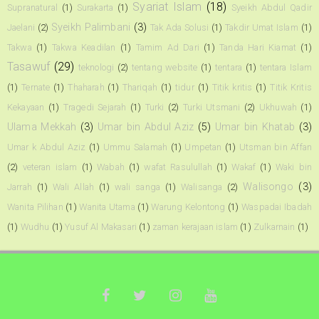
Syariat Islam
(18)
Supranatural
(1)
Surakarta
(1)
Syeikh Abdul Qadir
Syeikh Palimbani
(3)
Jaelani
(2)
Tak Ada Solusi
(1)
Takdir Umat Islam
(1)
Takwa
(1)
Takwa Keadilan
(1)
Tamim Ad Dari
(1)
Tanda Hari Kiamat
(1)
Tasawuf
(29)
teknologi
(2)
tentang website
(1)
tentara
(1)
tentara Islam
(1)
Ternate
(1)
Thaharah
(1)
Thariqah
(1)
tidur
(1)
Titik kritis
(1)
Titik Kritis
Kekayaan
(1)
Tragedi Sejarah
(1)
Turki
(2)
Turki Utsmani
(2)
Ukhuwah
(1)
Ulama Mekkah
(3)
Umar bin Abdul Aziz
(5)
Umar bin Khatab
(3)
Umar k Abdul Aziz
(1)
Ummu Salamah
(1)
Umpetan
(1)
Utsman bin Affan
(2)
veteran islam
(1)
Wabah
(1)
wafat Rasulullah
(1)
Wakaf
(1)
Waki bin
Walisongo
(3)
Jarrah
(1)
Wali Allah
(1)
wali sanga
(1)
Walisanga
(2)
Wanita Pilihan
(1)
Wanita Utama
(1)
Warung Kelontong
(1)
Waspadai Ibadah
(1)
Wudhu
(1)
Yusuf Al Makasari
(1)
zaman kerajaan islam
(1)
Zulkarnain
(1)