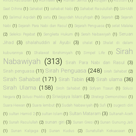
Romawi
(4)
Rindu Rasulullah
(1)
Rumah Semut
(1)
Ruqyah
(1)
Rustum
(1)
Saat Dihina
(1)
Sahabat
(1)
sahabat Nabi
(1)
Sahabat Rasulullah
(1)
SAHABI
(1)
Salimul Aqidah
(1)
satu
(1)
Sayyidah Musyfiqah
(1)
Sejarah
(2)
Sejarah
Nabi
(1)
Sejarah Para Nabi dan Rasul
(1)
Sejarah Penguasa
(1)
selat Malaka
Seruan
(2)
Seleksi Pejabat
(1)
Sengketa Hukum
(1)
Serah Nabawiyah
(1)
Jihad
(3)
shalahuddin al Ayubi
(3)
shalat
(1)
Shalat di dalam
Sirah
kuburannya
(1)
Shalawat Ibrahimiyah
(1)
Simpel Life
(1)
Nabawiyah
(313)
Sirah Para Nabi dan Rasul
(3)
Sirah Penguasa
(248)
Sirah penguasa
(11)
sirah Sahabat
(2)
Sirah Sahabat
(171)
Sirah Tabiin
(43)
Sirah ulama
(36)
Sirah Ulama
(158)
Siroh Sahabat
(1)
Sofyan Tsauri
(1)
Solusi
Sriwijaya Islam
(3)
Negara
(1)
Solusi Praktis
(1)
Strategi Demonstrasi
(1)
Suara Hewan
(1)
Suara lembut
(1)
Sudah Nabawiyah
(1)
Sufi
(1)
sugesti diri
Sultan Mataram
(3)
(1)
sultan Hamid 2
(1)
sultan Islam
(1)
Sultanah Aceh
sunan giri
(3)
(1)
Sunah Rasulullah
(2)
Sunan Gresi
(1)
Sunan Gunung Jati
(1)
Sunan Kalijaga
(1)
Sunan Kudus
(2)
Sunatullah Kekuasaan
(1)