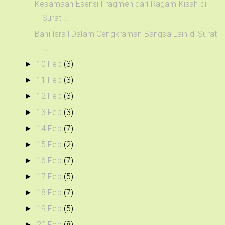
Kesamaan Esensi Fragmen dari Ragam Kisah di
Surat ...
Bani Israil Dalam Cengkraman Bangsa Lain di Surat
...
10 Feb
(3)
►
11 Feb
(3)
►
12 Feb
(3)
►
13 Feb
(3)
►
14 Feb
(7)
►
15 Feb
(2)
►
16 Feb
(7)
►
17 Feb
(5)
►
18 Feb
(7)
►
19 Feb
(5)
►
20 Feb
(8)
►