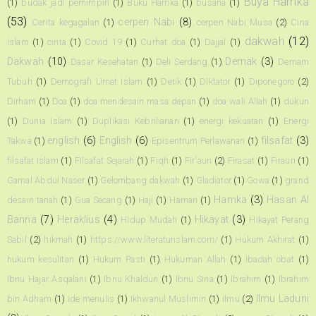
Buya Hamka
(1)
budak jadi pemimpin
(1)
Buku Hamka
(1)
busana
(1)
(53)
cerpen Nabi
(8)
Cerita kegagalan
(1)
cerpen Nabi Musa
(2)
Cina
dakwah
(12)
Islam
(1)
cinta
(1)
Covid 19
(1)
Curhat doa
(1)
Dajjal
(1)
Dakwah
(10)
Demak
(3)
Dasar Kesehatan
(1)
Deli Serdang
(1)
Demam
Tubuh
(1)
Demografi Umat Islam
(1)
Detik
(1)
Diktator
(1)
Diponegoro
(2)
Dirham
(1)
Doa
(1)
doa mendesain masa depan
(1)
doa wali Allah
(1)
dukun
(1)
Dunia Islam
(1)
Duplikasi Kebrilianan
(1)
energi kekuatan
(1)
Energi
english
(6)
English
(6)
filsafat
(3)
Takwa
(1)
Episentrum Perlawanan
(1)
filsafat Islam
(1)
Filsafat Sejarah
(1)
Fiqh
(1)
Fir'aun
(2)
Firasat
(1)
Firaun
(1)
Gamal Abdul Naser
(1)
Gelombang dakwah
(1)
Gladiator
(1)
Gowa
(1)
grand
Hamka
(3)
Hasan Al
desain tanah
(1)
Gua Secang
(1)
Haji
(1)
Haman
(1)
Banna
(7)
Heraklius
(4)
Hikayat
(3)
Hidup Mudah
(1)
Hikayat Perang
Sabil
(2)
hikmah
(1)
https://www.literaturislam.com/
(1)
Hukum Akhirat
(1)
hukum kesulitan
(1)
Hukum Pasti
(1)
Hukuman Allah
(1)
Ibadah obat
(1)
Ibnu Hajar Asqalani
(1)
Ibnu Khaldun
(1)
Ibnu Sina
(1)
Ibrahim
(1)
Ibrahim
Ilmu Laduni
bin Adham
(1)
ide menulis
(1)
Ikhwanul Muslimin
(1)
ilmu
(2)