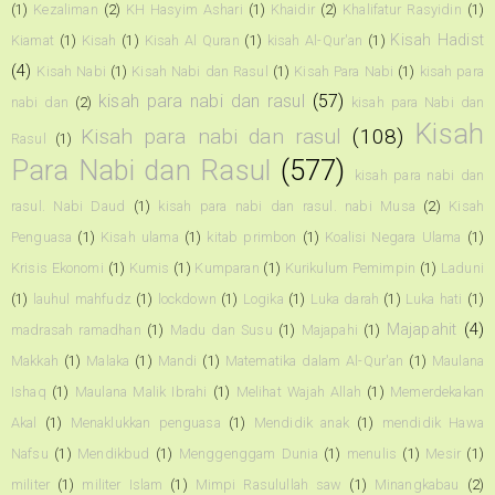
(1)
Kezaliman
(2)
KH Hasyim Ashari
(1)
Khaidir
(2)
Khalifatur Rasyidin
(1)
Kisah Hadist
Kiamat
(1)
Kisah
(1)
Kisah Al Quran
(1)
kisah Al-Qur'an
(1)
(4)
Kisah Nabi
(1)
Kisah Nabi dan Rasul
(1)
Kisah Para Nabi
(1)
kisah para
kisah para nabi dan rasul
(57)
nabi dan
(2)
kisah para Nabi dan
Kisah
Kisah para nabi dan rasul
(108)
Rasul
(1)
Para Nabi dan Rasul
(577)
kisah para nabi dan
rasul. Nabi Daud
(1)
kisah para nabi dan rasul. nabi Musa
(2)
Kisah
Penguasa
(1)
Kisah ulama
(1)
kitab primbon
(1)
Koalisi Negara Ulama
(1)
Krisis Ekonomi
(1)
Kumis
(1)
Kumparan
(1)
Kurikulum Pemimpin
(1)
Laduni
(1)
lauhul mahfudz
(1)
lockdown
(1)
Logika
(1)
Luka darah
(1)
Luka hati
(1)
Majapahit
(4)
madrasah ramadhan
(1)
Madu dan Susu
(1)
Majapahi
(1)
Makkah
(1)
Malaka
(1)
Mandi
(1)
Matematika dalam Al-Qur'an
(1)
Maulana
Ishaq
(1)
Maulana Malik Ibrahi
(1)
Melihat Wajah Allah
(1)
Memerdekakan
Akal
(1)
Menaklukkan penguasa
(1)
Mendidik anak
(1)
mendidik Hawa
Nafsu
(1)
Mendikbud
(1)
Menggenggam Dunia
(1)
menulis
(1)
Mesir
(1)
militer
(1)
militer Islam
(1)
Mimpi Rasulullah saw
(1)
Minangkabau
(2)