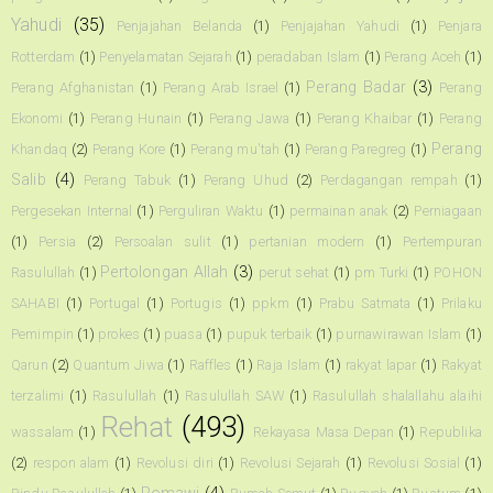
Yahudi
(35)
Penjajahan Belanda
(1)
Penjajahan Yahudi
(1)
Penjara
Rotterdam
(1)
Penyelamatan Sejarah
(1)
peradaban Islam
(1)
Perang Aceh
(1)
Perang Badar
(3)
Perang Afghanistan
(1)
Perang Arab Israel
(1)
Perang
Ekonomi
(1)
Perang Hunain
(1)
Perang Jawa
(1)
Perang Khaibar
(1)
Perang
Perang
Khandaq
(2)
Perang Kore
(1)
Perang mu'tah
(1)
Perang Paregreg
(1)
Salib
(4)
Perang Tabuk
(1)
Perang Uhud
(2)
Perdagangan rempah
(1)
Pergesekan Internal
(1)
Perguliran Waktu
(1)
permainan anak
(2)
Perniagaan
(1)
Persia
(2)
Persoalan sulit
(1)
pertanian modern
(1)
Pertempuran
Pertolongan Allah
(3)
Rasulullah
(1)
perut sehat
(1)
pm Turki
(1)
POHON
SAHABI
(1)
Portugal
(1)
Portugis
(1)
ppkm
(1)
Prabu Satmata
(1)
Prilaku
Pemimpin
(1)
prokes
(1)
puasa
(1)
pupuk terbaik
(1)
purnawirawan Islam
(1)
Qarun
(2)
Quantum Jiwa
(1)
Raffles
(1)
Raja Islam
(1)
rakyat lapar
(1)
Rakyat
terzalimi
(1)
Rasulullah
(1)
Rasulullah SAW
(1)
Rasulullah shalallahu alaihi
Rehat
(493)
wassalam
(1)
Rekayasa Masa Depan
(1)
Republika
(2)
respon alam
(1)
Revolusi diri
(1)
Revolusi Sejarah
(1)
Revolusi Sosial
(1)