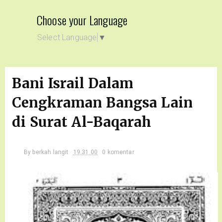
Choose your Language
Select Language
▼
Bani Israil Dalam
Cengkraman Bangsa Lain
di Surat Al-Baqarah
By
berkah langit
19.31.00
0 komentar