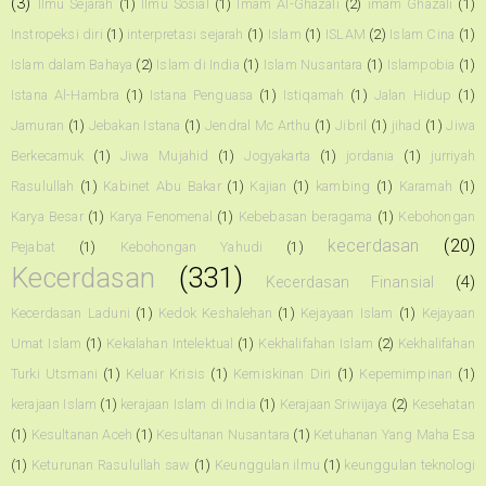
(3)
Ilmu Sejarah
(1)
Ilmu Sosial
(1)
Imam Al-Ghazali
(2)
imam Ghazali
(1)
Instropeksi diri
(1)
interpretasi sejarah
(1)
Islam
(1)
ISLAM
(2)
Islam Cina
(1)
Islam dalam Bahaya
(2)
Islam di India
(1)
Islam Nusantara
(1)
Islampobia
(1)
Istana Al-Hambra
(1)
Istana Penguasa
(1)
Istiqamah
(1)
Jalan Hidup
(1)
Jamuran
(1)
Jebakan Istana
(1)
Jendral Mc Arthu
(1)
Jibril
(1)
jihad
(1)
Jiwa
Berkecamuk
(1)
Jiwa Mujahid
(1)
Jogyakarta
(1)
jordania
(1)
jurriyah
Rasulullah
(1)
Kabinet Abu Bakar
(1)
Kajian
(1)
kambing
(1)
Karamah
(1)
Karya Besar
(1)
Karya Fenomenal
(1)
Kebebasan beragama
(1)
Kebohongan
kecerdasan
(20)
Pejabat
(1)
Kebohongan Yahudi
(1)
Kecerdasan
(331)
Kecerdasan Finansial
(4)
Kecerdasan Laduni
(1)
Kedok Keshalehan
(1)
Kejayaan Islam
(1)
Kejayaan
Umat Islam
(1)
Kekalahan Intelektual
(1)
Kekhalifahan Islam
(2)
Kekhalifahan
Turki Utsmani
(1)
Keluar Krisis
(1)
Kemiskinan Diri
(1)
Kepemimpinan
(1)
kerajaan Islam
(1)
kerajaan Islam di India
(1)
Kerajaan Sriwijaya
(2)
Kesehatan
(1)
Kesultanan Aceh
(1)
Kesultanan Nusantara
(1)
Ketuhanan Yang Maha Esa
(1)
Keturunan Rasulullah saw
(1)
Keunggulan ilmu
(1)
keunggulan teknologi