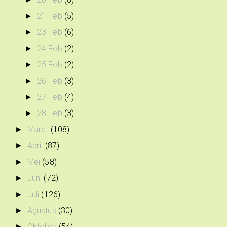
21 Feb
(5)
►
23 Feb
(6)
►
24 Feb
(2)
►
25 Feb
(2)
►
26 Feb
(3)
►
27 Feb
(4)
►
28 Feb
(3)
►
Maret
(108)
►
April
(87)
►
Mei
(58)
►
Juni
(72)
►
Juli
(126)
►
Agustus
(30)
►
Oktober
(54)
►