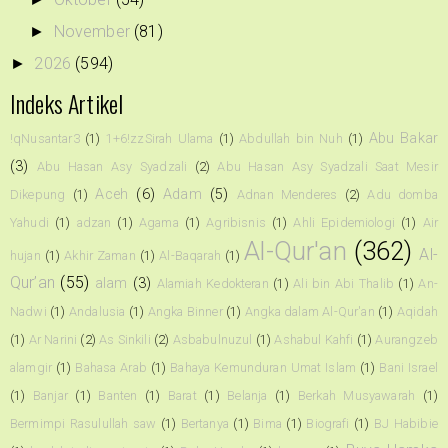
November
(81)
►
2026
(594)
►
Indeks Artikel
Abu Bakar
!qNusantar3
(1)
1+6!zzSirah Ulama
(1)
Abdullah bin Nuh
(1)
(3)
Abu Hasan Asy Syadzali
(2)
Abu Hasan Asy Syadzali Saat Mesir
Aceh
(6)
Adam
(5)
Dikepung
(1)
Adnan Menderes
(2)
Adu domba
Yahudi
(1)
adzan
(1)
Agama
(1)
Agribisnis
(1)
Ahli Epidemiologi
(1)
Air
Al-Qur'an
(362)
Al-
hujan
(1)
Akhir Zaman
(1)
Al-Baqarah
(1)
Qur’an
(55)
alam
(3)
Alamiah Kedokteran
(1)
Ali bin Abi Thalib
(1)
An-
Nadwi
(1)
Andalusia
(1)
Angka Binner
(1)
Angka dalam Al-Qur'an
(1)
Aqidah
(1)
Ar Narini
(2)
As Sinkili
(2)
Asbabulnuzul
(1)
Ashabul Kahfi
(1)
Aurangzeb
alamgir
(1)
Bahasa Arab
(1)
Bahaya Kemunduran Umat Islam
(1)
Bani Israel
(1)
Banjar
(1)
Banten
(1)
Barat
(1)
Belanja
(1)
Berkah Musyawarah
(1)
Bermimpi Rasulullah saw
(1)
Bertanya
(1)
Bima
(1)
Biografi
(1)
BJ Habibie