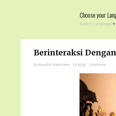
Choose your Lan
Select Language
Berinteraksi Denga
By
Nasrulloh Baksolahar
18.49.00
0 komentar