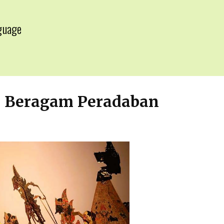
guage
▼
n Beragam Peradaban