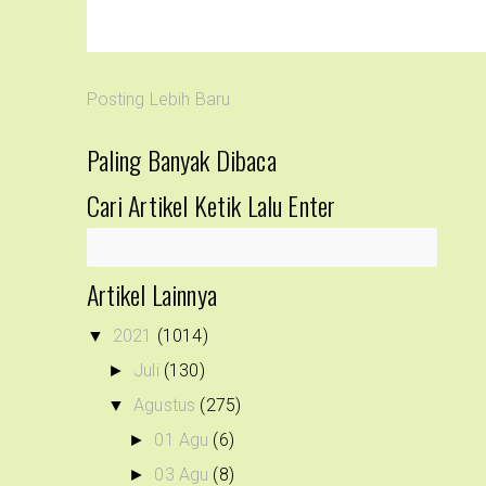
Posting Lebih Baru
Paling Banyak Dibaca
Cari Artikel Ketik Lalu Enter
Artikel Lainnya
2021
(1014)
▼
Juli
(130)
►
Agustus
(275)
▼
01 Agu
(6)
►
03 Agu
(8)
►