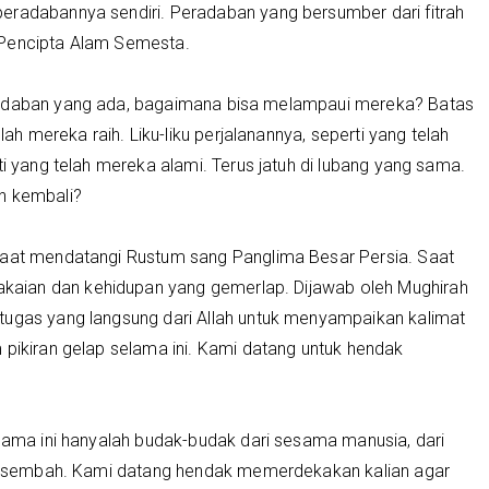
eradabannya sendiri. Peradaban yang bersumber dari fitrah
 Pencipta Alam Semesta.
radaban yang ada, bagaimana bisa melampaui mereka? Batas
lah mereka raih. Liku-liku perjalanannya, seperti yang telah
ti yang telah mereka alami. Terus jatuh di lubang yang sama.
n kembali?
saat mendatangi Rustum sang Panglima Besar Persia. Saat
aian dan kehidupan yang gemerlap. Dijawab oleh Mughirah
tugas yang langsung dari Allah untuk menyampaikan kalimat
 pikiran gelap selama ini. Kami datang untuk hendak
elama ini hanyalah budak-budak dari sesama manusia, dari
ian sembah. Kami datang hendak memerdekakan kalian agar