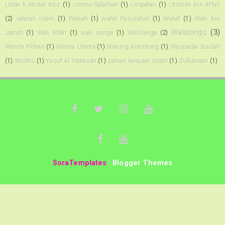
Umar k Abdul Aziz
(1)
Ummu Salamah
(1)
Umpetan
(1)
Utsman bin Affan
(2)
veteran islam
(1)
Wabah
(1)
wafat Rasulullah
(1)
Wakaf
(1)
Waki bin
Walisongo
(3)
Jarrah
(1)
Wali Allah
(1)
wali sanga
(1)
Walisanga
(2)
Wanita Pilihan
(1)
Wanita Utama
(1)
Warung Kelontong
(1)
Waspadai Ibadah
(1)
Wudhu
(1)
Yusuf Al Makasari
(1)
zaman kerajaan islam
(1)
Zulkarnain
(1)
SoraTemplates
|
Blogger Themes