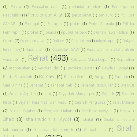
(1)
Persia
(2)
Persoalan sulit
(1)
pertanian modern
(1)
Pertempuran
Pertolongan Allah
(3)
Rasulullah
(1)
perut sehat
(1)
pm Turki
(1)
POHON
SAHABI
(1)
Portugal
(1)
Portugis
(1)
ppkm
(1)
Prabu Satmata
(1)
Prilaku
Pemimpin
(1)
prokes
(1)
puasa
(1)
pupuk terbaik
(1)
purnawirawan Islam
(1)
Qarun
(2)
Quantum Jiwa
(1)
Raffles
(1)
Raja Islam
(1)
rakyat lapar
(1)
Rakyat
terzalimi
(1)
Rasulullah
(1)
Rasulullah SAW
(1)
Rasulullah shalallahu alaihi
Rehat
(493)
wassalam
(1)
Rekayasa Masa Depan
(1)
Republika
(2)
respon alam
(1)
Revolusi diri
(1)
Revolusi Sejarah
(1)
Revolusi Sosial
(1)
Romawi
(4)
Rindu Rasulullah
(1)
Rumah Semut
(1)
Ruqyah
(1)
Rustum
(1)
Saat Dihina
(1)
Sahabat
(1)
sahabat Nabi
(1)
Sahabat Rasulullah
(1)
SAHABI
(1)
Salimul Aqidah
(1)
satu
(1)
Sayyidah Musyfiqah
(1)
Sejarah
(2)
Sejarah
Nabi
(1)
Sejarah Para Nabi dan Rasul
(1)
Sejarah Penguasa
(1)
selat Malaka
Seruan
(2)
Seleksi Pejabat
(1)
Sengketa Hukum
(1)
Serah Nabawiyah
(1)
Jihad
(3)
shalahuddin al Ayubi
(3)
shalat
(1)
Shalat di dalam
Sirah
kuburannya
(1)
Shalawat Ibrahimiyah
(1)
Simpel Life
(1)