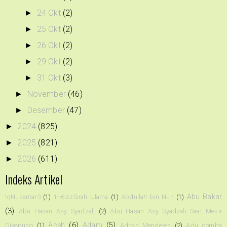
24 Okt
(2)
►
25 Okt
(2)
►
26 Okt
(2)
►
29 Okt
(2)
►
31 Okt
(3)
►
November
(46)
►
Desember
(47)
►
2024
(825)
►
2025
(821)
►
2026
(611)
►
Indeks Artikel
Abu Bakar
!qNusantar3
(1)
1+6!zzSirah Ulama
(1)
Abdullah bin Nuh
(1)
(3)
Abu Hasan Asy Syadzali
(2)
Abu Hasan Asy Syadzali Saat Mesir
Aceh
(6)
Adam
(5)
Dikepung
(1)
Adnan Menderes
(2)
Adu domba