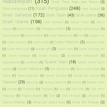
Nabawiyah
(315)
Sirah Para Nabi dan Rasul
(3)
Sirah Penguasa
(248)
Sirah penguasa
(11)
sirah Sahabat
(2)
Sirah Sahabat
(172)
Sirah Tabiin
(43)
Sirah ulama
(36)
Sirah Ulama
(158)
Siroh Sahabat
(1)
Sofyan Tsauri
(1)
Solusi
Sriwijaya Islam
(3)
Negara
(1)
Solusi Praktis
(1)
Strategi Demonstrasi
(1)
Suara Hewan
(1)
Suara lembut
(1)
Sudah Nabawiyah
(1)
Sufi
(1)
sugesti diri
Sultan Mataram
(3)
(1)
sultan Hamid 2
(1)
sultan Islam
(1)
Sultanah Aceh
sunan giri
(3)
(1)
Sunah Rasulullah
(2)
Sunan Gresi
(1)
Sunan Gunung Jati
(1)
Sunan Kalijaga
(1)
Sunan Kudus
(2)
Sunatullah Kekuasaan
(1)
Syariat Islam
(18)
Supranatural
(1)
Surakarta
(1)
Syeikh Abdul Qadir
Syeikh Palimbani
(3)
Jaelani
(2)
Tak Ada Solusi
(1)
Takdir Umat Islam
(1)
Takwa
(1)
Takwa Keadilan
(1)
Tamim Ad Dari
(1)
Tanda Hari Kiamat
(1)
Tasawuf
(29)
teknologi
(2)
tentang website
(1)
tentara
(1)
tentara Islam
(1)
Ternate
(1)
Thaharah
(1)
Thariqah
(1)
tidur
(1)
Titik kritis
(1)
Titik Kritis
Kekayaan
(1)
Tragedi Sejarah
(1)
Turki
(2)
Turki Utsmani
(2)
Ukhuwah
(1)
Ulama Mekkah
(3)
Umar bin Abdul Aziz
(5)
Umar bin Khatab
(3)