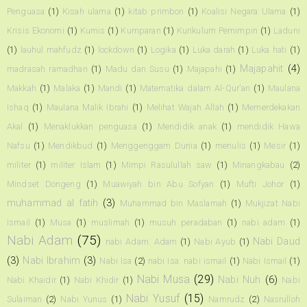
Penguasa
(1)
Kisah ulama
(1)
kitab primbon
(1)
Koalisi Negara Ulama
(1)
Krisis Ekonomi
(1)
Kumis
(1)
Kumparan
(1)
Kurikulum Pemimpin
(1)
Laduni
(1)
lauhul mahfudz
(1)
lockdown
(1)
Logika
(1)
Luka darah
(1)
Luka hati
(1)
Majapahit
(4)
madrasah ramadhan
(1)
Madu dan Susu
(1)
Majapahi
(1)
Makkah
(1)
Malaka
(1)
Mandi
(1)
Matematika dalam Al-Qur'an
(1)
Maulana
Ishaq
(1)
Maulana Malik Ibrahi
(1)
Melihat Wajah Allah
(1)
Memerdekakan
Akal
(1)
Menaklukkan penguasa
(1)
Mendidik anak
(1)
mendidik Hawa
Nafsu
(1)
Mendikbud
(1)
Menggenggam Dunia
(1)
menulis
(1)
Mesir
(1)
militer
(1)
militer Islam
(1)
Mimpi Rasulullah saw
(1)
Minangkabau
(2)
Mindset Dongeng
(1)
Muawiyah bin Abu Sofyan
(1)
Mufti Johor
(1)
muhammad al fatih
(3)
Muhammad bin Maslamah
(1)
Mukjizat Nabi
Ismail
(1)
Musa
(1)
muslimah
(1)
musuh peradaban
(1)
nabi adam
(1)
Nabi Adam
(75)
Nabi Daud
nabi Adam. Adam
(1)
Nabi Ayub
(1)
(3)
Nabi Ibrahim
(3)
Nabi Isa
(2)
nabi Isa. nabi ismail
(1)
Nabi Ismail
(1)
Nabi Musa
(29)
Nabi Nuh
(6)
Nabi Khaidir
(1)
Nabi Khidir
(1)
Nabi
Nabi Yusuf
(15)
Sulaiman
(2)
Nabi Yunus
(1)
Namrudz
(2)
Nasrulloh