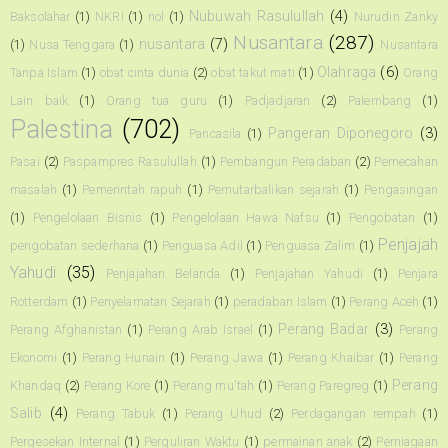
Nubuwah Rasulullah
(4)
Baksolahar
(1)
NKRI
(1)
nol
(1)
Nurudin Zanky
Nusantara
(287)
nusantara
(7)
(1)
Nusa Tenggara
(1)
Nusantara
Olahraga
(6)
Tanpa Islam
(1)
obat cinta dunia
(2)
obat takut mati
(1)
Orang
Lain baik
(1)
Orang tua guru
(1)
Padjadjaran
(2)
Palembang
(1)
Palestina
(702)
Pangeran Diponegoro
(3)
Pancasila
(1)
Pasai
(2)
Paspampres Rasulullah
(1)
Pembangun Peradaban
(2)
Pemecahan
masalah
(1)
Pemerintah rapuh
(1)
Pemutarbalikan sejarah
(1)
Pengasingan
(1)
Pengelolaan Bisnis
(1)
Pengelolaan Hawa Nafsu
(1)
Pengobatan
(1)
Penjajah
pengobatan sederhana
(1)
Penguasa Adil
(1)
Penguasa Zalim
(1)
Yahudi
(35)
Penjajahan Belanda
(1)
Penjajahan Yahudi
(1)
Penjara
Rotterdam
(1)
Penyelamatan Sejarah
(1)
peradaban Islam
(1)
Perang Aceh
(1)
Perang Badar
(3)
Perang Afghanistan
(1)
Perang Arab Israel
(1)
Perang
Ekonomi
(1)
Perang Hunain
(1)
Perang Jawa
(1)
Perang Khaibar
(1)
Perang
Perang
Khandaq
(2)
Perang Kore
(1)
Perang mu'tah
(1)
Perang Paregreg
(1)
Salib
(4)
Perang Tabuk
(1)
Perang Uhud
(2)
Perdagangan rempah
(1)
Pergesekan Internal
(1)
Perguliran Waktu
(1)
permainan anak
(2)
Perniagaan