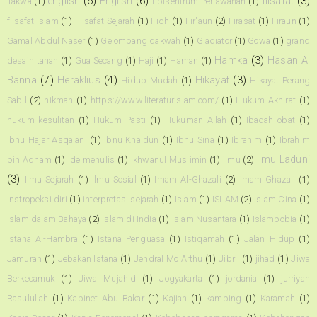
english
(6)
English
(6)
filsafat
(3)
Takwa
(1)
Episentrum Perlawanan
(1)
filsafat Islam
(1)
Filsafat Sejarah
(1)
Fiqh
(1)
Fir'aun
(2)
Firasat
(1)
Firaun
(1)
Gamal Abdul Naser
(1)
Gelombang dakwah
(1)
Gladiator
(1)
Gowa
(1)
grand
Hamka
(3)
Hasan Al
desain tanah
(1)
Gua Secang
(1)
Haji
(1)
Haman
(1)
Banna
(7)
Heraklius
(4)
Hikayat
(3)
Hidup Mudah
(1)
Hikayat Perang
Sabil
(2)
hikmah
(1)
https://www.literaturislam.com/
(1)
Hukum Akhirat
(1)
hukum kesulitan
(1)
Hukum Pasti
(1)
Hukuman Allah
(1)
Ibadah obat
(1)
Ibnu Hajar Asqalani
(1)
Ibnu Khaldun
(1)
Ibnu Sina
(1)
Ibrahim
(1)
Ibrahim
Ilmu Laduni
bin Adham
(1)
ide menulis
(1)
Ikhwanul Muslimin
(1)
ilmu
(2)
(3)
Ilmu Sejarah
(1)
Ilmu Sosial
(1)
Imam Al-Ghazali
(2)
imam Ghazali
(1)
Instropeksi diri
(1)
interpretasi sejarah
(1)
Islam
(1)
ISLAM
(2)
Islam Cina
(1)
Islam dalam Bahaya
(2)
Islam di India
(1)
Islam Nusantara
(1)
Islampobia
(1)
Istana Al-Hambra
(1)
Istana Penguasa
(1)
Istiqamah
(1)
Jalan Hidup
(1)
Jamuran
(1)
Jebakan Istana
(1)
Jendral Mc Arthu
(1)
Jibril
(1)
jihad
(1)
Jiwa
Berkecamuk
(1)
Jiwa Mujahid
(1)
Jogyakarta
(1)
jordania
(1)
jurriyah
Rasulullah
(1)
Kabinet Abu Bakar
(1)
Kajian
(1)
kambing
(1)
Karamah
(1)