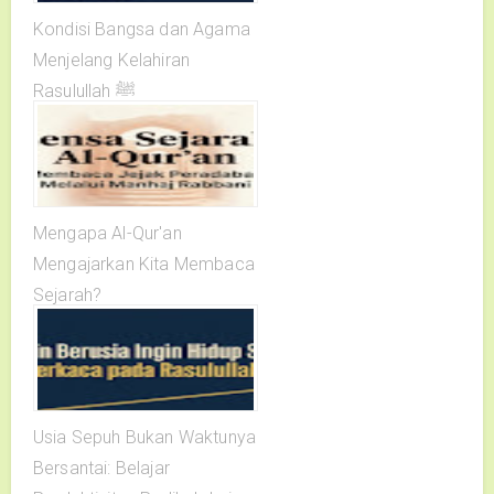
Kondisi Bangsa dan Agama
Menjelang Kelahiran
Rasulullah ﷺ
Mengapa Al-Qur'an
Mengajarkan Kita Membaca
Sejarah?
Usia Sepuh Bukan Waktunya
Bersantai: Belajar