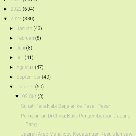
2022
(604)
►
2023
(330)
▼
Januari
(43)
►
Februari
(8)
►
Juni
(8)
►
Juli
(41)
►
Agustus
(47)
►
September
(40)
►
Oktober
(50)
▼
02 Okt
(3)
▼
Sunah Para Nabi Berjalan ke Pasar-Pasar
Pemukiman Di China, Bukti Pengembaraan Dagang
Bang...
Jazirah Arab Menunggu Kedatangan Rasulullah saw