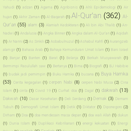
Yahudi
(1)
adzan
(1)
Agama
(1)
Agribisnis
(1)
Ahli Epidemiologi
(1)
Air
Al-Qur'an
(362)
Al-
hujan
(1)
Akhir Zaman
(1)
Al-Baqarah
(1)
Qur’an
(55)
alam
(3)
Alamiah Kedokteran
(1)
Ali bin Abi Thalib
(1)
An-
Nadwi
(1)
Andalusia
(1)
Angka Binner
(1)
Angka dalam Al-Qur'an
(1)
Aqidah
(1)
Ar Narini
(2)
As Sinkili
(2)
Asbabulnuzul
(1)
Ashabul Kahfi
(1)
Aurangzeb
alamgir
(1)
Bahasa Arab
(1)
Bahaya Kemunduran Umat Islam
(1)
Bani Israel
(1)
Banjar
(1)
Banten
(1)
Barat
(1)
Belanja
(1)
Berkah Musyawarah
(1)
Bermimpi Rasulullah saw
(1)
Bertanya
(1)
Bima
(1)
Biografi
(1)
BJ Habibie
Buya Hamka
(1)
budak jadi pemimpin
(1)
Buku Hamka
(1)
busana
(1)
(53)
cerpen Nabi
(8)
Cerita kegagalan
(1)
cerpen Nabi Musa
(2)
Cina
dakwah
(13)
Islam
(1)
cinta
(1)
Covid 19
(1)
Curhat doa
(1)
Dajjal
(1)
Dakwah
(10)
Demak
(3)
Dasar Kesehatan
(1)
Deli Serdang
(1)
Demam
Tubuh
(1)
Demografi Umat Islam
(1)
Detik
(1)
Diktator
(1)
Diponegoro
(2)
Dirham
(1)
Doa
(1)
doa mendesain masa depan
(1)
doa wali Allah
(1)
dukun
(1)
Dunia Islam
(1)
Duplikasi Kebrilianan
(1)
energi kekuatan
(1)
Energi