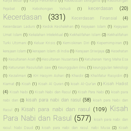
Karya Besar
(1)
Karya Fenomenal
(1)
Kebebasan beragama
(1)
Kebohongan
kecerdasan
(20)
Pejabat
(1)
Kebohongan Yahudi
(1)
Kecerdasan
(331)
Kecerdasan Finansial
(4)
Kecerdasan Laduni
(1)
Kedok Keshalehan
(1)
Kejayaan Islam
(1)
Kejayaan
Umat Islam
(1)
Kekalahan Intelektual
(1)
Kekhalifahan Islam
(2)
Kekhalifahan
Turki Utsmani
(1)
Keluar Krisis
(1)
Kemiskinan Diri
(1)
Kepemimpinan
(1)
kerajaan Islam
(1)
kerajaan Islam di India
(1)
Kerajaan Sriwijaya
(2)
Kesehatan
(1)
Kesultanan Aceh
(1)
Kesultanan Nusantara
(1)
Ketuhanan Yang Maha Esa
(1)
Keturunan Rasulullah saw
(1)
Keunggulan ilmu
(1)
keunggulan teknologi
(1)
Kezaliman
(2)
KH Hasyim Ashari
(1)
Khaidir
(2)
Khalifatur Rasyidin
(1)
Kisah Hadist
Kiamat
(1)
Kisah
(1)
Kisah Al Quran
(1)
kisah Al-Qur'an
(1)
(4)
Kisah Nabi
(1)
Kisah Nabi dan Rasul
(1)
Kisah Para Nabi
(1)
kisah para
kisah para nabi dan rasul
(58)
nabi dan
(2)
kisah para Nabi dan
Kisah
Kisah para nabi dan rasul
(109)
Rasul
(1)
Para Nabi dan Rasul
(577)
kisah para nabi dan
rasul. Nabi Daud
(1)
kisah para nabi dan rasul. nabi Musa
(2)
Kisah