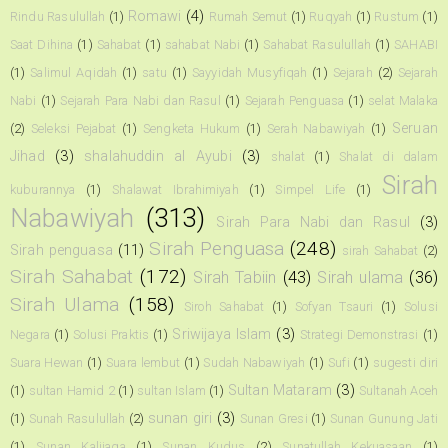
Romawi
(4)
Rindu Rasulullah
(1)
Rumah Semut
(1)
Ruqyah
(1)
Rustum
(1)
Saat Dihina
(1)
Sahabat
(1)
sahabat Nabi
(1)
Sahabat Rasulullah
(1)
SAHABI
(1)
Salimul Aqidah
(1)
satu
(1)
Sayyidah Musyfiqah
(1)
Sejarah
(2)
Sejarah
Nabi
(1)
Sejarah Para Nabi dan Rasul
(1)
Sejarah Penguasa
(1)
selat Malaka
Seruan
(2)
Seleksi Pejabat
(1)
Sengketa Hukum
(1)
Serah Nabawiyah
(1)
Jihad
(3)
shalahuddin al Ayubi
(3)
shalat
(1)
Shalat di dalam
Sirah
kuburannya
(1)
Shalawat Ibrahimiyah
(1)
Simpel Life
(1)
Nabawiyah
(313)
Sirah Para Nabi dan Rasul
(3)
Sirah Penguasa
(248)
Sirah penguasa
(11)
sirah Sahabat
(2)
Sirah Sahabat
(172)
Sirah Tabiin
(43)
Sirah ulama
(36)
Sirah Ulama
(158)
Siroh Sahabat
(1)
Sofyan Tsauri
(1)
Solusi
Sriwijaya Islam
(3)
Negara
(1)
Solusi Praktis
(1)
Strategi Demonstrasi
(1)
Suara Hewan
(1)
Suara lembut
(1)
Sudah Nabawiyah
(1)
Sufi
(1)
sugesti diri
Sultan Mataram
(3)
(1)
sultan Hamid 2
(1)
sultan Islam
(1)
Sultanah Aceh
sunan giri
(3)
(1)
Sunah Rasulullah
(2)
Sunan Gresi
(1)
Sunan Gunung Jati
(1)
Sunan Kalijaga
(1)
Sunan Kudus
(2)
Sunatullah Kekuasaan
(1)