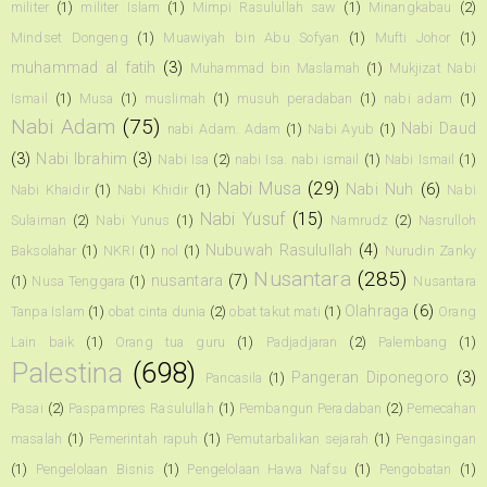
militer
(1)
militer Islam
(1)
Mimpi Rasulullah saw
(1)
Minangkabau
(2)
Mindset Dongeng
(1)
Muawiyah bin Abu Sofyan
(1)
Mufti Johor
(1)
muhammad al fatih
(3)
Muhammad bin Maslamah
(1)
Mukjizat Nabi
Ismail
(1)
Musa
(1)
muslimah
(1)
musuh peradaban
(1)
nabi adam
(1)
Nabi Adam
(75)
Nabi Daud
nabi Adam. Adam
(1)
Nabi Ayub
(1)
(3)
Nabi Ibrahim
(3)
Nabi Isa
(2)
nabi Isa. nabi ismail
(1)
Nabi Ismail
(1)
Nabi Musa
(29)
Nabi Nuh
(6)
Nabi Khaidir
(1)
Nabi Khidir
(1)
Nabi
Nabi Yusuf
(15)
Sulaiman
(2)
Nabi Yunus
(1)
Namrudz
(2)
Nasrulloh
Nubuwah Rasulullah
(4)
Baksolahar
(1)
NKRI
(1)
nol
(1)
Nurudin Zanky
Nusantara
(285)
nusantara
(7)
(1)
Nusa Tenggara
(1)
Nusantara
Olahraga
(6)
Tanpa Islam
(1)
obat cinta dunia
(2)
obat takut mati
(1)
Orang
Lain baik
(1)
Orang tua guru
(1)
Padjadjaran
(2)
Palembang
(1)
Palestina
(698)
Pangeran Diponegoro
(3)
Pancasila
(1)
Pasai
(2)
Paspampres Rasulullah
(1)
Pembangun Peradaban
(2)
Pemecahan
masalah
(1)
Pemerintah rapuh
(1)
Pemutarbalikan sejarah
(1)
Pengasingan
(1)
Pengelolaan Bisnis
(1)
Pengelolaan Hawa Nafsu
(1)
Pengobatan
(1)