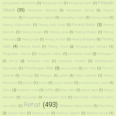
Penjajah
pengobatan sederhana
(1)
Penguasa Adil
(1)
Penguasa Zalim
(1)
Yahudi
(35)
Penjajahan Belanda
(1)
Penjajahan Yahudi
(1)
Penjara
Rotterdam
(1)
Penyelamatan Sejarah
(1)
peradaban Islam
(1)
Perang Aceh
(1)
Perang Badar
(3)
Perang Afghanistan
(1)
Perang Arab Israel
(1)
Perang
Ekonomi
(1)
Perang Hunain
(1)
Perang Jawa
(1)
Perang Khaibar
(1)
Perang
Perang
Khandaq
(2)
Perang Kore
(1)
Perang mu'tah
(1)
Perang Paregreg
(1)
Salib
(4)
Perang Tabuk
(1)
Perang Uhud
(2)
Perdagangan rempah
(1)
Pergesekan Internal
(1)
Perguliran Waktu
(1)
permainan anak
(2)
Perniagaan
(1)
Persia
(2)
Persoalan sulit
(1)
pertanian modern
(1)
Pertempuran
Pertolongan Allah
(3)
Rasulullah
(1)
perut sehat
(1)
pm Turki
(1)
POHON
SAHABI
(1)
Portugal
(1)
Portugis
(1)
ppkm
(1)
Prabu Satmata
(1)
Prilaku
Pemimpin
(1)
prokes
(1)
puasa
(1)
pupuk terbaik
(1)
purnawirawan Islam
(1)
Qarun
(2)
Quantum Jiwa
(1)
Raffles
(1)
Raja Islam
(1)
rakyat lapar
(1)
Rakyat
terzalimi
(1)
Rasulullah
(1)
Rasulullah SAW
(1)
Rasulullah shalallahu alaihi
Rehat
(493)
wassalam
(1)
Rekayasa Masa Depan
(1)
Republika
(2)
respon alam
(1)
Revolusi diri
(1)
Revolusi Sejarah
(1)
Revolusi Sosial
(1)