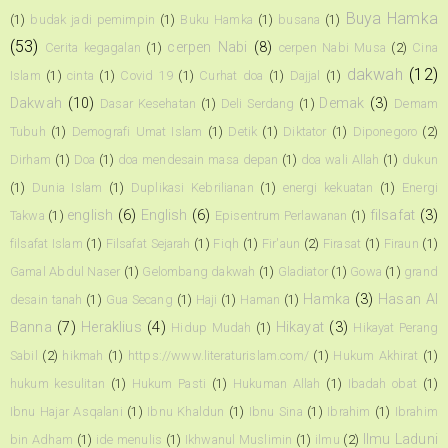
Buya Hamka
(1)
budak jadi pemimpin
(1)
Buku Hamka
(1)
busana
(1)
(53)
cerpen Nabi
(8)
Cerita kegagalan
(1)
cerpen Nabi Musa
(2)
Cina
dakwah
(12)
Islam
(1)
cinta
(1)
Covid 19
(1)
Curhat doa
(1)
Dajjal
(1)
Dakwah
(10)
Demak
(3)
Dasar Kesehatan
(1)
Deli Serdang
(1)
Demam
Tubuh
(1)
Demografi Umat Islam
(1)
Detik
(1)
Diktator
(1)
Diponegoro
(2)
Dirham
(1)
Doa
(1)
doa mendesain masa depan
(1)
doa wali Allah
(1)
dukun
(1)
Dunia Islam
(1)
Duplikasi Kebrilianan
(1)
energi kekuatan
(1)
Energi
english
(6)
English
(6)
filsafat
(3)
Takwa
(1)
Episentrum Perlawanan
(1)
filsafat Islam
(1)
Filsafat Sejarah
(1)
Fiqh
(1)
Fir'aun
(2)
Firasat
(1)
Firaun
(1)
Gamal Abdul Naser
(1)
Gelombang dakwah
(1)
Gladiator
(1)
Gowa
(1)
grand
Hamka
(3)
Hasan Al
desain tanah
(1)
Gua Secang
(1)
Haji
(1)
Haman
(1)
Banna
(7)
Heraklius
(4)
Hikayat
(3)
Hidup Mudah
(1)
Hikayat Perang
Sabil
(2)
hikmah
(1)
https://www.literaturislam.com/
(1)
Hukum Akhirat
(1)
hukum kesulitan
(1)
Hukum Pasti
(1)
Hukuman Allah
(1)
Ibadah obat
(1)
Ibnu Hajar Asqalani
(1)
Ibnu Khaldun
(1)
Ibnu Sina
(1)
Ibrahim
(1)
Ibrahim
Ilmu Laduni
bin Adham
(1)
ide menulis
(1)
Ikhwanul Muslimin
(1)
ilmu
(2)