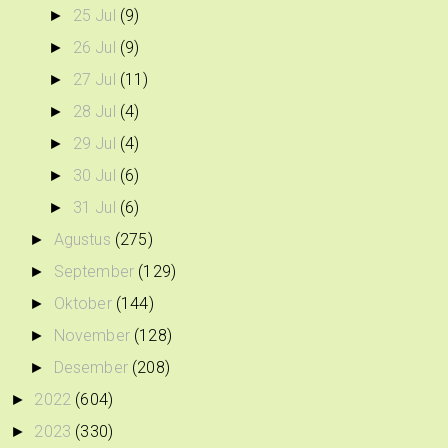
25 Jul
(9)
►
26 Jul
(9)
►
27 Jul
(11)
►
28 Jul
(4)
►
29 Jul
(4)
►
30 Jul
(6)
►
31 Jul
(6)
►
Agustus
(275)
►
September
(129)
►
Oktober
(144)
►
November
(128)
►
Desember
(208)
►
2022
(604)
►
2023
(330)
►