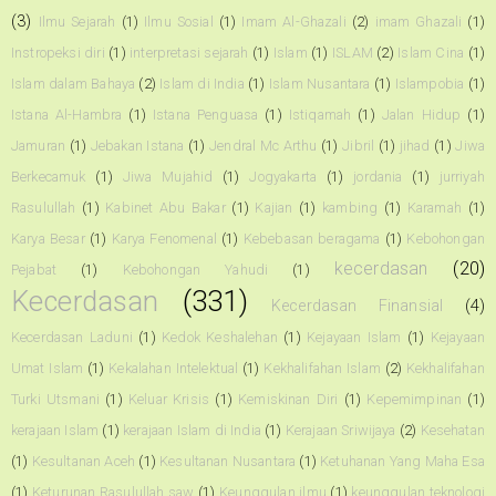
(3)
Ilmu Sejarah
(1)
Ilmu Sosial
(1)
Imam Al-Ghazali
(2)
imam Ghazali
(1)
Instropeksi diri
(1)
interpretasi sejarah
(1)
Islam
(1)
ISLAM
(2)
Islam Cina
(1)
Islam dalam Bahaya
(2)
Islam di India
(1)
Islam Nusantara
(1)
Islampobia
(1)
Istana Al-Hambra
(1)
Istana Penguasa
(1)
Istiqamah
(1)
Jalan Hidup
(1)
Jamuran
(1)
Jebakan Istana
(1)
Jendral Mc Arthu
(1)
Jibril
(1)
jihad
(1)
Jiwa
Berkecamuk
(1)
Jiwa Mujahid
(1)
Jogyakarta
(1)
jordania
(1)
jurriyah
Rasulullah
(1)
Kabinet Abu Bakar
(1)
Kajian
(1)
kambing
(1)
Karamah
(1)
Karya Besar
(1)
Karya Fenomenal
(1)
Kebebasan beragama
(1)
Kebohongan
kecerdasan
(20)
Pejabat
(1)
Kebohongan Yahudi
(1)
Kecerdasan
(331)
Kecerdasan Finansial
(4)
Kecerdasan Laduni
(1)
Kedok Keshalehan
(1)
Kejayaan Islam
(1)
Kejayaan
Umat Islam
(1)
Kekalahan Intelektual
(1)
Kekhalifahan Islam
(2)
Kekhalifahan
Turki Utsmani
(1)
Keluar Krisis
(1)
Kemiskinan Diri
(1)
Kepemimpinan
(1)
kerajaan Islam
(1)
kerajaan Islam di India
(1)
Kerajaan Sriwijaya
(2)
Kesehatan
(1)
Kesultanan Aceh
(1)
Kesultanan Nusantara
(1)
Ketuhanan Yang Maha Esa
(1)
Keturunan Rasulullah saw
(1)
Keunggulan ilmu
(1)
keunggulan teknologi