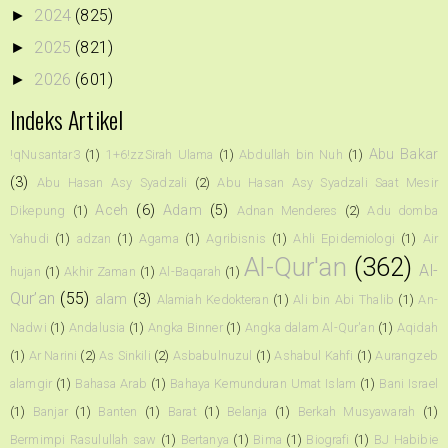
2024
(825)
►
2025
(821)
►
2026
(601)
►
Indeks Artikel
Abu Bakar
!qNusantar3
(1)
1+6!zzSirah Ulama
(1)
Abdullah bin Nuh
(1)
(3)
Abu Hasan Asy Syadzali
(2)
Abu Hasan Asy Syadzali Saat Mesir
Aceh
(6)
Adam
(5)
Dikepung
(1)
Adnan Menderes
(2)
Adu domba
Yahudi
(1)
adzan
(1)
Agama
(1)
Agribisnis
(1)
Ahli Epidemiologi
(1)
Air
Al-Qur'an
(362)
Al-
hujan
(1)
Akhir Zaman
(1)
Al-Baqarah
(1)
Qur’an
(55)
alam
(3)
Alamiah Kedokteran
(1)
Ali bin Abi Thalib
(1)
An-
Nadwi
(1)
Andalusia
(1)
Angka Binner
(1)
Angka dalam Al-Qur'an
(1)
Aqidah
(1)
Ar Narini
(2)
As Sinkili
(2)
Asbabulnuzul
(1)
Ashabul Kahfi
(1)
Aurangzeb
alamgir
(1)
Bahasa Arab
(1)
Bahaya Kemunduran Umat Islam
(1)
Bani Israel
(1)
Banjar
(1)
Banten
(1)
Barat
(1)
Belanja
(1)
Berkah Musyawarah
(1)
Bermimpi Rasulullah saw
(1)
Bertanya
(1)
Bima
(1)
Biografi
(1)
BJ Habibie