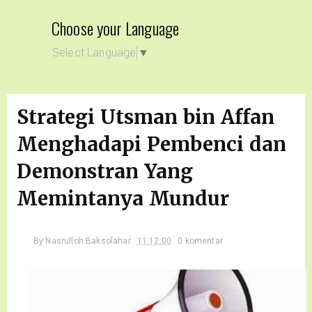
Choose your Language
Select Language
▼
Strategi Utsman bin Affan
Menghadapi Pembenci dan
Demonstran Yang
Memintanya Mundur
By
Nasrulloh Baksolahar
11.12.00
0 komentar