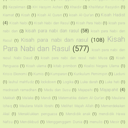
(1)
Kezaliman
(2)
KH Hasyim Ashari
(1)
Khaidir
(2)
Khalifatur Rasyidin
(1)
Kisah Hadist
Kiamat
(1)
Kisah
(1)
Kisah Al Quran
(1)
kisah Al-Qur'an
(1)
(4)
Kisah Nabi
(1)
Kisah Nabi dan Rasul
(1)
Kisah Para Nabi
(1)
kisah para
kisah para nabi dan rasul
(58)
nabi dan
(2)
kisah para Nabi dan
Kisah
Kisah para nabi dan rasul
(108)
Rasul
(1)
Para Nabi dan Rasul
(577)
kisah para nabi dan
rasul. Nabi Daud
(1)
kisah para nabi dan rasul. nabi Musa
(2)
Kisah
Penguasa
(1)
Kisah ulama
(1)
kitab primbon
(1)
Koalisi Negara Ulama
(1)
Krisis Ekonomi
(1)
Kumis
(1)
Kumparan
(1)
Kurikulum Pemimpin
(1)
Laduni
(1)
lauhul mahfudz
(1)
lockdown
(1)
Logika
(1)
Luka darah
(1)
Luka hati
(1)
Majapahit
(4)
madrasah ramadhan
(1)
Madu dan Susu
(1)
Majapahi
(1)
Makkah
(1)
Malaka
(1)
Mandi
(1)
Matematika dalam Al-Qur'an
(1)
Maulana
Ishaq
(1)
Maulana Malik Ibrahi
(1)
Melihat Wajah Allah
(1)
Memerdekakan
Akal
(1)
Menaklukkan penguasa
(1)
Mendidik anak
(1)
mendidik Hawa
Nafsu
(1)
Mendikbud
(1)
Menggenggam Dunia
(1)
menulis
(1)
Mesir
(1)