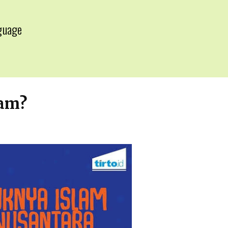
guage
▼
lam?