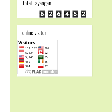
Total Tayangan
6
2
6
4
5
2
online visitor