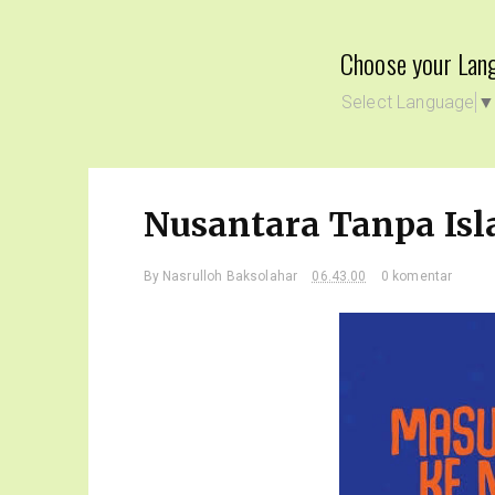
Choose your Lan
Select Language
Nusantara Tanpa Is
By
Nasrulloh Baksolahar
06.43.00
0 komentar