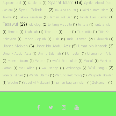
Syariat Islam
(18)
Supranatural
(1)
Surakarta
(1)
Syeikh Abdul Qadir
Syeikh Palimbani
(3)
Jaelani
(2)
Tak Ada Solusi
(1)
Takdir Umat Islam
(1)
Takwa
(1)
Takwa Keadilan
(1)
Tamim Ad Dari
(1)
Tanda Hari Kiamat
(1)
Tasawuf
(29)
teknologi
(2)
tentang website
(1)
tentara
(1)
tentara Islam
(1)
Ternate
(1)
Thaharah
(1)
Thariqah
(1)
tidur
(1)
Titik kritis
(1)
Titik Kritis
Kekayaan
(1)
Tragedi Sejarah
(1)
Turki
(2)
Turki Utsmani
(2)
Ukhuwah
(1)
Ulama Mekkah
(3)
Umar bin Abdul Aziz
(5)
Umar bin Khatab
(3)
Umar k Abdul Aziz
(1)
Ummu Salamah
(1)
Umpetan
(1)
Utsman bin Affan
(2)
veteran islam
(1)
Wabah
(1)
wafat Rasulullah
(1)
Wakaf
(1)
Waki bin
Walisongo
(3)
Jarrah
(1)
Wali Allah
(1)
wali sanga
(1)
Walisanga
(2)
Wanita Pilihan
(1)
Wanita Utama
(1)
Warung Kelontong
(1)
Waspadai Ibadah
(1)
Wudhu
(1)
Yusuf Al Makasari
(1)
zaman kerajaan islam
(1)
Zulkarnain
(1)