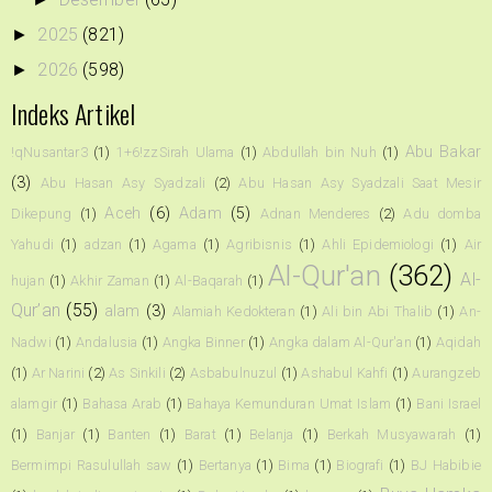
2025
(821)
►
2026
(598)
►
Indeks Artikel
Abu Bakar
!qNusantar3
(1)
1+6!zzSirah Ulama
(1)
Abdullah bin Nuh
(1)
(3)
Abu Hasan Asy Syadzali
(2)
Abu Hasan Asy Syadzali Saat Mesir
Aceh
(6)
Adam
(5)
Dikepung
(1)
Adnan Menderes
(2)
Adu domba
Yahudi
(1)
adzan
(1)
Agama
(1)
Agribisnis
(1)
Ahli Epidemiologi
(1)
Air
Al-Qur'an
(362)
Al-
hujan
(1)
Akhir Zaman
(1)
Al-Baqarah
(1)
Qur’an
(55)
alam
(3)
Alamiah Kedokteran
(1)
Ali bin Abi Thalib
(1)
An-
Nadwi
(1)
Andalusia
(1)
Angka Binner
(1)
Angka dalam Al-Qur'an
(1)
Aqidah
(1)
Ar Narini
(2)
As Sinkili
(2)
Asbabulnuzul
(1)
Ashabul Kahfi
(1)
Aurangzeb
alamgir
(1)
Bahasa Arab
(1)
Bahaya Kemunduran Umat Islam
(1)
Bani Israel
(1)
Banjar
(1)
Banten
(1)
Barat
(1)
Belanja
(1)
Berkah Musyawarah
(1)
Bermimpi Rasulullah saw
(1)
Bertanya
(1)
Bima
(1)
Biografi
(1)
BJ Habibie