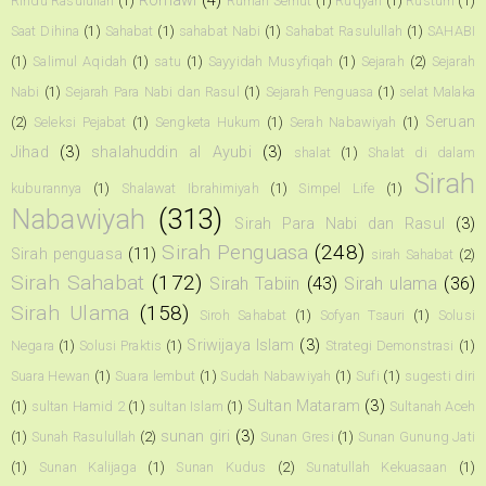
Romawi
(4)
Rindu Rasulullah
(1)
Rumah Semut
(1)
Ruqyah
(1)
Rustum
(1)
Saat Dihina
(1)
Sahabat
(1)
sahabat Nabi
(1)
Sahabat Rasulullah
(1)
SAHABI
(1)
Salimul Aqidah
(1)
satu
(1)
Sayyidah Musyfiqah
(1)
Sejarah
(2)
Sejarah
Nabi
(1)
Sejarah Para Nabi dan Rasul
(1)
Sejarah Penguasa
(1)
selat Malaka
Seruan
(2)
Seleksi Pejabat
(1)
Sengketa Hukum
(1)
Serah Nabawiyah
(1)
Jihad
(3)
shalahuddin al Ayubi
(3)
shalat
(1)
Shalat di dalam
Sirah
kuburannya
(1)
Shalawat Ibrahimiyah
(1)
Simpel Life
(1)
Nabawiyah
(313)
Sirah Para Nabi dan Rasul
(3)
Sirah Penguasa
(248)
Sirah penguasa
(11)
sirah Sahabat
(2)
Sirah Sahabat
(172)
Sirah Tabiin
(43)
Sirah ulama
(36)
Sirah Ulama
(158)
Siroh Sahabat
(1)
Sofyan Tsauri
(1)
Solusi
Sriwijaya Islam
(3)
Negara
(1)
Solusi Praktis
(1)
Strategi Demonstrasi
(1)
Suara Hewan
(1)
Suara lembut
(1)
Sudah Nabawiyah
(1)
Sufi
(1)
sugesti diri
Sultan Mataram
(3)
(1)
sultan Hamid 2
(1)
sultan Islam
(1)
Sultanah Aceh
sunan giri
(3)
(1)
Sunah Rasulullah
(2)
Sunan Gresi
(1)
Sunan Gunung Jati
(1)
Sunan Kalijaga
(1)
Sunan Kudus
(2)
Sunatullah Kekuasaan
(1)