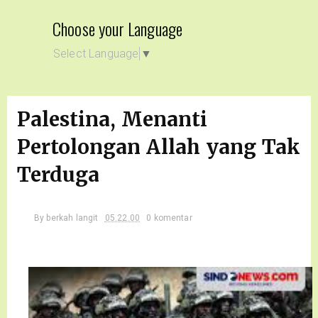
Choose your Language
Select Language
▼
Palestina, Menanti
Pertolongan Allah yang Tak
Terduga
By
berkah langit
05.22.00
0 komentar