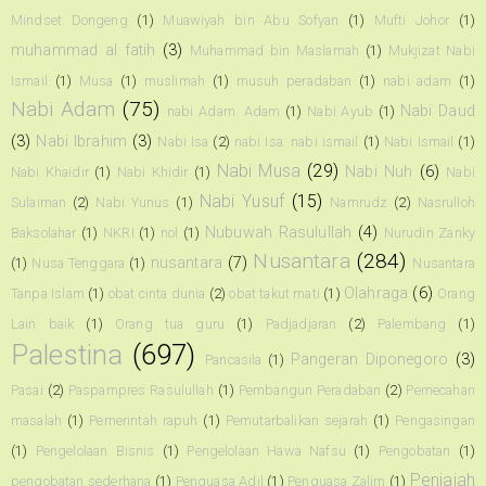
Mindset Dongeng
(1)
Muawiyah bin Abu Sofyan
(1)
Mufti Johor
(1)
muhammad al fatih
(3)
Muhammad bin Maslamah
(1)
Mukjizat Nabi
Ismail
(1)
Musa
(1)
muslimah
(1)
musuh peradaban
(1)
nabi adam
(1)
Nabi Adam
(75)
Nabi Daud
nabi Adam. Adam
(1)
Nabi Ayub
(1)
(3)
Nabi Ibrahim
(3)
Nabi Isa
(2)
nabi Isa. nabi ismail
(1)
Nabi Ismail
(1)
Nabi Musa
(29)
Nabi Nuh
(6)
Nabi Khaidir
(1)
Nabi Khidir
(1)
Nabi
Nabi Yusuf
(15)
Sulaiman
(2)
Nabi Yunus
(1)
Namrudz
(2)
Nasrulloh
Nubuwah Rasulullah
(4)
Baksolahar
(1)
NKRI
(1)
nol
(1)
Nurudin Zanky
Nusantara
(284)
nusantara
(7)
(1)
Nusa Tenggara
(1)
Nusantara
Olahraga
(6)
Tanpa Islam
(1)
obat cinta dunia
(2)
obat takut mati
(1)
Orang
Lain baik
(1)
Orang tua guru
(1)
Padjadjaran
(2)
Palembang
(1)
Palestina
(697)
Pangeran Diponegoro
(3)
Pancasila
(1)
Pasai
(2)
Paspampres Rasulullah
(1)
Pembangun Peradaban
(2)
Pemecahan
masalah
(1)
Pemerintah rapuh
(1)
Pemutarbalikan sejarah
(1)
Pengasingan
(1)
Pengelolaan Bisnis
(1)
Pengelolaan Hawa Nafsu
(1)
Pengobatan
(1)
Penjajah
pengobatan sederhana
(1)
Penguasa Adil
(1)
Penguasa Zalim
(1)