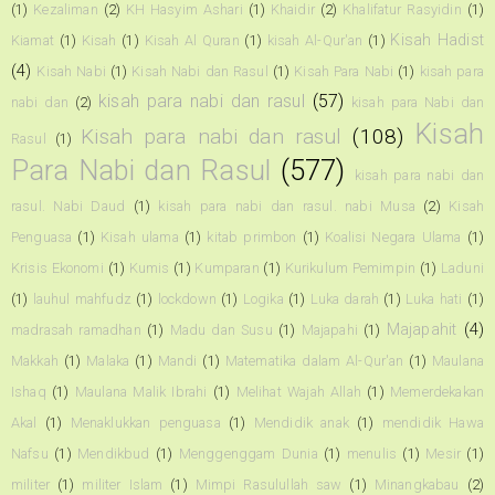
(1)
Kezaliman
(2)
KH Hasyim Ashari
(1)
Khaidir
(2)
Khalifatur Rasyidin
(1)
Kisah Hadist
Kiamat
(1)
Kisah
(1)
Kisah Al Quran
(1)
kisah Al-Qur'an
(1)
(4)
Kisah Nabi
(1)
Kisah Nabi dan Rasul
(1)
Kisah Para Nabi
(1)
kisah para
kisah para nabi dan rasul
(57)
nabi dan
(2)
kisah para Nabi dan
Kisah
Kisah para nabi dan rasul
(108)
Rasul
(1)
Para Nabi dan Rasul
(577)
kisah para nabi dan
rasul. Nabi Daud
(1)
kisah para nabi dan rasul. nabi Musa
(2)
Kisah
Penguasa
(1)
Kisah ulama
(1)
kitab primbon
(1)
Koalisi Negara Ulama
(1)
Krisis Ekonomi
(1)
Kumis
(1)
Kumparan
(1)
Kurikulum Pemimpin
(1)
Laduni
(1)
lauhul mahfudz
(1)
lockdown
(1)
Logika
(1)
Luka darah
(1)
Luka hati
(1)
Majapahit
(4)
madrasah ramadhan
(1)
Madu dan Susu
(1)
Majapahi
(1)
Makkah
(1)
Malaka
(1)
Mandi
(1)
Matematika dalam Al-Qur'an
(1)
Maulana
Ishaq
(1)
Maulana Malik Ibrahi
(1)
Melihat Wajah Allah
(1)
Memerdekakan
Akal
(1)
Menaklukkan penguasa
(1)
Mendidik anak
(1)
mendidik Hawa
Nafsu
(1)
Mendikbud
(1)
Menggenggam Dunia
(1)
menulis
(1)
Mesir
(1)
militer
(1)
militer Islam
(1)
Mimpi Rasulullah saw
(1)
Minangkabau
(2)