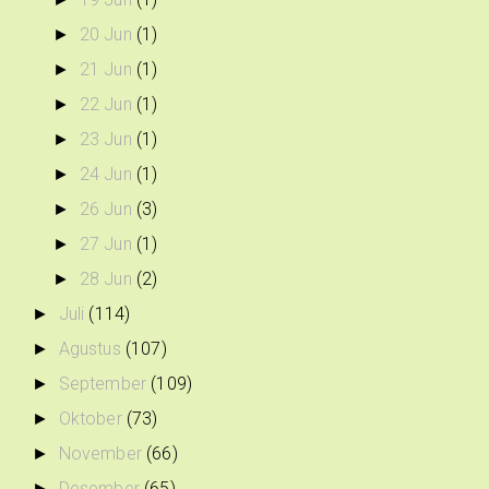
20 Jun
(1)
►
21 Jun
(1)
►
22 Jun
(1)
►
23 Jun
(1)
►
24 Jun
(1)
►
26 Jun
(3)
►
27 Jun
(1)
►
28 Jun
(2)
►
Juli
(114)
►
Agustus
(107)
►
September
(109)
►
Oktober
(73)
►
November
(66)
►
Desember
(65)
►