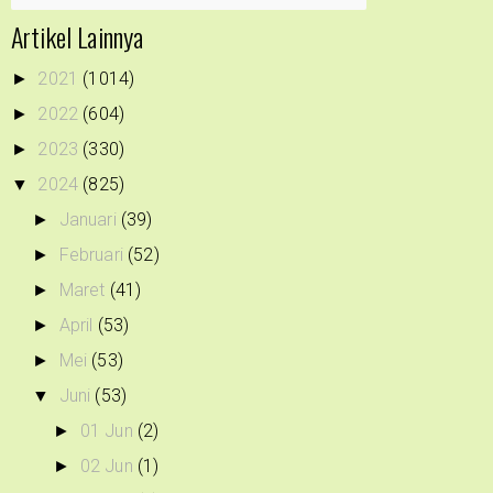
Artikel Lainnya
2021
(1014)
►
2022
(604)
►
2023
(330)
►
2024
(825)
▼
Januari
(39)
►
Februari
(52)
►
Maret
(41)
►
April
(53)
►
Mei
(53)
►
Juni
(53)
▼
01 Jun
(2)
►
02 Jun
(1)
►