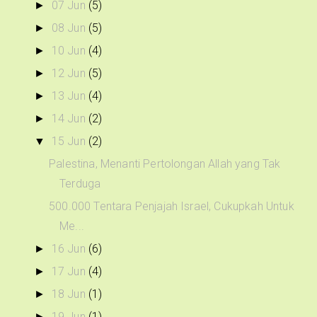
07 Jun
(5)
►
08 Jun
(5)
►
10 Jun
(4)
►
12 Jun
(5)
►
13 Jun
(4)
►
14 Jun
(2)
►
15 Jun
(2)
▼
Palestina, Menanti Pertolongan Allah yang Tak
Terduga
500.000 Tentara Penjajah Israel, Cukupkah Untuk
Me...
16 Jun
(6)
►
17 Jun
(4)
►
18 Jun
(1)
►
19 Jun
(1)
►