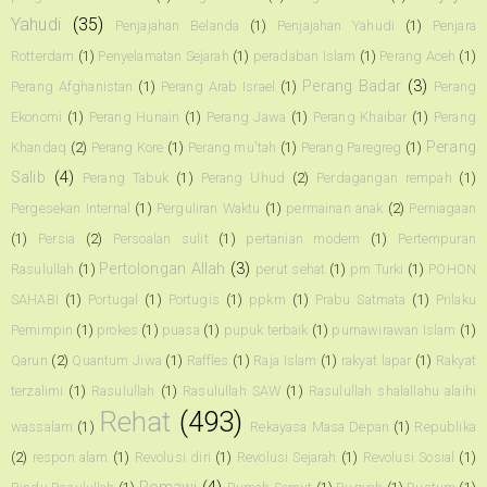
Yahudi
(35)
Penjajahan Belanda
(1)
Penjajahan Yahudi
(1)
Penjara
Rotterdam
(1)
Penyelamatan Sejarah
(1)
peradaban Islam
(1)
Perang Aceh
(1)
Perang Badar
(3)
Perang Afghanistan
(1)
Perang Arab Israel
(1)
Perang
Ekonomi
(1)
Perang Hunain
(1)
Perang Jawa
(1)
Perang Khaibar
(1)
Perang
Perang
Khandaq
(2)
Perang Kore
(1)
Perang mu'tah
(1)
Perang Paregreg
(1)
Salib
(4)
Perang Tabuk
(1)
Perang Uhud
(2)
Perdagangan rempah
(1)
Pergesekan Internal
(1)
Perguliran Waktu
(1)
permainan anak
(2)
Perniagaan
(1)
Persia
(2)
Persoalan sulit
(1)
pertanian modern
(1)
Pertempuran
Pertolongan Allah
(3)
Rasulullah
(1)
perut sehat
(1)
pm Turki
(1)
POHON
SAHABI
(1)
Portugal
(1)
Portugis
(1)
ppkm
(1)
Prabu Satmata
(1)
Prilaku
Pemimpin
(1)
prokes
(1)
puasa
(1)
pupuk terbaik
(1)
purnawirawan Islam
(1)
Qarun
(2)
Quantum Jiwa
(1)
Raffles
(1)
Raja Islam
(1)
rakyat lapar
(1)
Rakyat
terzalimi
(1)
Rasulullah
(1)
Rasulullah SAW
(1)
Rasulullah shalallahu alaihi
Rehat
(493)
wassalam
(1)
Rekayasa Masa Depan
(1)
Republika
(2)
respon alam
(1)
Revolusi diri
(1)
Revolusi Sejarah
(1)
Revolusi Sosial
(1)