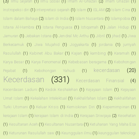
(3)
Ilmu Sejarah
(1)
Ilmu Sosial
(1)
Imam Al-Ghazali
(2)
imam Ghazali
(1)
Instropeksi diri
(1)
interpretasi sejarah
(1)
Islam
(1)
ISLAM
(2)
Islam Cina
(1)
Islam dalam Bahaya
(2)
Islam di India
(1)
Islam Nusantara
(1)
Islampobia
(1)
Istana Al-Hambra
(1)
Istana Penguasa
(1)
Istiqamah
(1)
Jalan Hidup
(1)
Jamuran
(1)
Jebakan Istana
(1)
Jendral Mc Arthu
(1)
Jibril
(1)
jihad
(1)
Jiwa
Berkecamuk
(1)
Jiwa Mujahid
(1)
Jogyakarta
(1)
jordania
(1)
jurriyah
Rasulullah
(1)
Kabinet Abu Bakar
(1)
Kajian
(1)
kambing
(1)
Karamah
(1)
Karya Besar
(1)
Karya Fenomenal
(1)
Kebebasan beragama
(1)
Kebohongan
kecerdasan
(20)
Pejabat
(1)
Kebohongan Yahudi
(1)
Kecerdasan
(331)
Kecerdasan Finansial
(4)
Kecerdasan Laduni
(1)
Kedok Keshalehan
(1)
Kejayaan Islam
(1)
Kejayaan
Umat Islam
(1)
Kekalahan Intelektual
(1)
Kekhalifahan Islam
(2)
Kekhalifahan
Turki Utsmani
(1)
Keluar Krisis
(1)
Kemiskinan Diri
(1)
Kepemimpinan
(1)
kerajaan Islam
(1)
kerajaan Islam di India
(1)
Kerajaan Sriwijaya
(2)
Kesehatan
(1)
Kesultanan Aceh
(1)
Kesultanan Nusantara
(1)
Ketuhanan Yang Maha Esa
(1)
Keturunan Rasulullah saw
(1)
Keunggulan ilmu
(1)
keunggulan teknologi