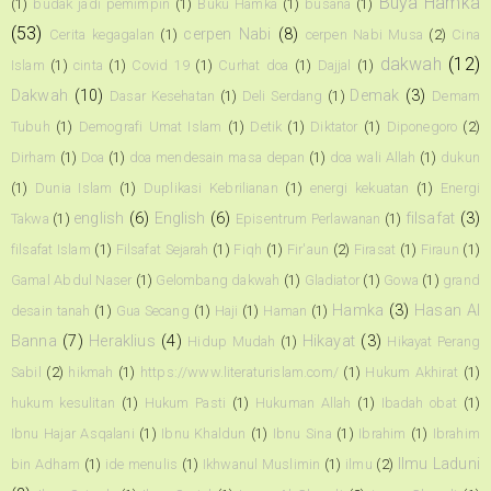
Buya Hamka
(1)
budak jadi pemimpin
(1)
Buku Hamka
(1)
busana
(1)
(53)
cerpen Nabi
(8)
Cerita kegagalan
(1)
cerpen Nabi Musa
(2)
Cina
dakwah
(12)
Islam
(1)
cinta
(1)
Covid 19
(1)
Curhat doa
(1)
Dajjal
(1)
Dakwah
(10)
Demak
(3)
Dasar Kesehatan
(1)
Deli Serdang
(1)
Demam
Tubuh
(1)
Demografi Umat Islam
(1)
Detik
(1)
Diktator
(1)
Diponegoro
(2)
Dirham
(1)
Doa
(1)
doa mendesain masa depan
(1)
doa wali Allah
(1)
dukun
(1)
Dunia Islam
(1)
Duplikasi Kebrilianan
(1)
energi kekuatan
(1)
Energi
english
(6)
English
(6)
filsafat
(3)
Takwa
(1)
Episentrum Perlawanan
(1)
filsafat Islam
(1)
Filsafat Sejarah
(1)
Fiqh
(1)
Fir'aun
(2)
Firasat
(1)
Firaun
(1)
Gamal Abdul Naser
(1)
Gelombang dakwah
(1)
Gladiator
(1)
Gowa
(1)
grand
Hamka
(3)
Hasan Al
desain tanah
(1)
Gua Secang
(1)
Haji
(1)
Haman
(1)
Banna
(7)
Heraklius
(4)
Hikayat
(3)
Hidup Mudah
(1)
Hikayat Perang
Sabil
(2)
hikmah
(1)
https://www.literaturislam.com/
(1)
Hukum Akhirat
(1)
hukum kesulitan
(1)
Hukum Pasti
(1)
Hukuman Allah
(1)
Ibadah obat
(1)
Ibnu Hajar Asqalani
(1)
Ibnu Khaldun
(1)
Ibnu Sina
(1)
Ibrahim
(1)
Ibrahim
Ilmu Laduni
bin Adham
(1)
ide menulis
(1)
Ikhwanul Muslimin
(1)
ilmu
(2)