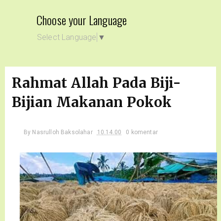
Choose your Language
Select Language
▼
Rahmat Allah Pada Biji-
Bijian Makanan Pokok
By
Nasrulloh Baksolahar
10.14.00
0 komentar