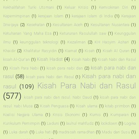
Kekhalifahan Turki Utsmani
(1)
Keluar Krisis
(1)
Kemiskinan Diri
(1)
Kepemimpinan
(1)
kerajaan Islam
(1)
kerajaan Islam di India
(1)
Kerajaan
Sriwijaya
(2)
Kesehatan
(1)
Kesultanan Aceh
(1)
Kesultanan Nusantara
(1)
Ketuhanan Yang Maha Esa
(1)
Keturunan Rasulullah saw
(1)
Keunggulan
ilmu
(1)
keunggulan teknologi
(1)
Kezaliman
(2)
KH Hasyim Ashari
(1)
Khaidir
(2)
Khalifatur Rasyidin
(1)
Kiamat
(1)
Kisah
(1)
Kisah Al Quran
(1)
Kisah Hadist
(4)
kisah Al-Qur'an
(1)
Kisah Nabi
(1)
Kisah Nabi dan Rasul
kisah para nabi dan
(1)
Kisah Para Nabi
(1)
kisah para nabi dan
(2)
Kisah para nabi dan
rasul
(58)
kisah para Nabi dan Rasul
(1)
Kisah Para Nabi dan Rasul
rasul
(109)
(577)
kisah para nabi dan rasul. Nabi Daud
(1)
kisah para nabi dan
rasul. nabi Musa
(2)
Kisah Penguasa
(1)
Kisah ulama
(1)
kitab primbon
(1)
Koalisi Negara Ulama
(1)
Krisis Ekonomi
(1)
Kumis
(1)
Kumparan
(1)
Kurikulum Pemimpin
(1)
Laduni
(1)
lauhul mahfudz
(1)
lockdown
(1)
Logika
(1)
Luka darah
(1)
Luka hati
(1)
madrasah ramadhan
(1)
Madu dan Susu
(1)