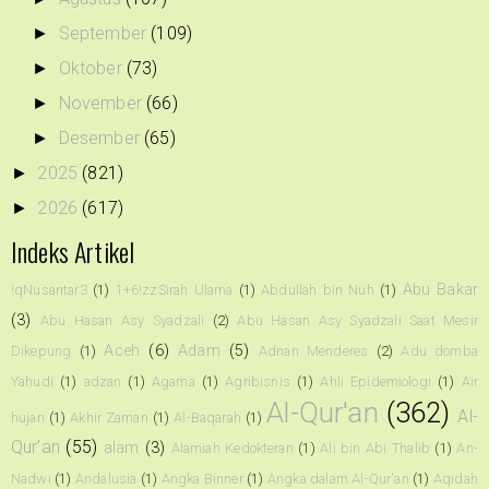
September
(109)
►
Oktober
(73)
►
November
(66)
►
Desember
(65)
►
2025
(821)
►
2026
(617)
►
Indeks Artikel
Abu Bakar
!qNusantar3
(1)
1+6!zzSirah Ulama
(1)
Abdullah bin Nuh
(1)
(3)
Abu Hasan Asy Syadzali
(2)
Abu Hasan Asy Syadzali Saat Mesir
Aceh
(6)
Adam
(5)
Dikepung
(1)
Adnan Menderes
(2)
Adu domba
Yahudi
(1)
adzan
(1)
Agama
(1)
Agribisnis
(1)
Ahli Epidemiologi
(1)
Air
Al-Qur'an
(362)
Al-
hujan
(1)
Akhir Zaman
(1)
Al-Baqarah
(1)
Qur’an
(55)
alam
(3)
Alamiah Kedokteran
(1)
Ali bin Abi Thalib
(1)
An-
Nadwi
(1)
Andalusia
(1)
Angka Binner
(1)
Angka dalam Al-Qur'an
(1)
Aqidah