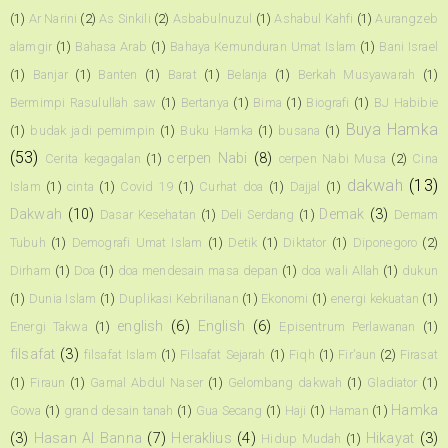
(1)
Ar Narini
(2)
As Sinkili
(2)
Asbabulnuzul
(1)
Ashabul Kahfi
(1)
Aurangzeb
alamgir
(1)
Bahasa Arab
(1)
Bahaya Kemunduran Umat Islam
(1)
Bani Israel
(1)
Banjar
(1)
Banten
(1)
Barat
(1)
Belanja
(1)
Berkah Musyawarah
(1)
Bermimpi Rasulullah saw
(1)
Bertanya
(1)
Bima
(1)
Biografi
(1)
BJ Habibie
Buya Hamka
(1)
budak jadi pemimpin
(1)
Buku Hamka
(1)
busana
(1)
(53)
cerpen Nabi
(8)
Cerita kegagalan
(1)
cerpen Nabi Musa
(2)
Cina
dakwah
(13)
Islam
(1)
cinta
(1)
Covid 19
(1)
Curhat doa
(1)
Dajjal
(1)
Dakwah
(10)
Demak
(3)
Dasar Kesehatan
(1)
Deli Serdang
(1)
Demam
Tubuh
(1)
Demografi Umat Islam
(1)
Detik
(1)
Diktator
(1)
Diponegoro
(2)
Dirham
(1)
Doa
(1)
doa mendesain masa depan
(1)
doa wali Allah
(1)
dukun
(1)
Dunia Islam
(1)
Duplikasi Kebrilianan
(1)
Ekonomi
(1)
energi kekuatan
(1)
english
(6)
English
(6)
Energi Takwa
(1)
Episentrum Perlawanan
(1)
filsafat
(3)
filsafat Islam
(1)
Filsafat Sejarah
(1)
Fiqh
(1)
Fir'aun
(2)
Firasat
(1)
Firaun
(1)
Gamal Abdul Naser
(1)
Gelombang dakwah
(1)
Gladiator
(1)
Hamka
Gowa
(1)
grand desain tanah
(1)
Gua Secang
(1)
Haji
(1)
Haman
(1)
(3)
Hasan Al Banna
(7)
Heraklius
(4)
Hikayat
(3)
Hidup Mudah
(1)