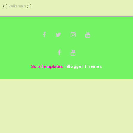
(1)
Zulkarnain
(1)
SoraTemplates
|
Blogger Themes