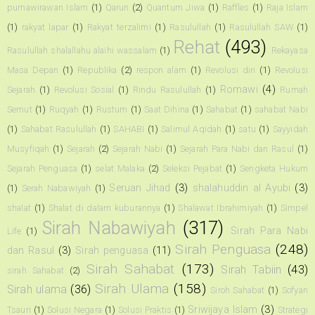
purnawirawan Islam
(1)
Qarun
(2)
Quantum Jiwa
(1)
Raffles
(1)
Raja Islam
(1)
rakyat lapar
(1)
Rakyat terzalimi
(1)
Rasulullah
(1)
Rasulullah SAW
(1)
Rehat
(493)
Rasulullah shalallahu alaihi wassalam
(1)
Rekayasa
Masa Depan
(1)
Republika
(2)
respon alam
(1)
Revolusi diri
(1)
Revolusi
Romawi
(4)
Sejarah
(1)
Revolusi Sosial
(1)
Rindu Rasulullah
(1)
Rumah
Semut
(1)
Ruqyah
(1)
Rustum
(1)
Saat Dihina
(1)
Sahabat
(1)
sahabat Nabi
(1)
Sahabat Rasulullah
(1)
SAHABI
(1)
Salimul Aqidah
(1)
satu
(1)
Sayyidah
Musyfiqah
(1)
Sejarah
(2)
Sejarah Nabi
(1)
Sejarah Para Nabi dan Rasul
(1)
Sejarah Penguasa
(1)
selat Malaka
(2)
Seleksi Pejabat
(1)
Sengketa Hukum
Seruan Jihad
(3)
shalahuddin al Ayubi
(3)
(1)
Serah Nabawiyah
(1)
shalat
(1)
Shalat di dalam kuburannya
(1)
Shalawat Ibrahimiyah
(1)
Simpel
Sirah Nabawiyah
(317)
Sirah Para Nabi
Life
(1)
Sirah Penguasa
(248)
dan Rasul
(3)
Sirah penguasa
(11)
Sirah Sahabat
(173)
Sirah Tabiin
(43)
sirah Sahabat
(2)
Sirah Ulama
(158)
Sirah ulama
(36)
Siroh Sahabat
(1)
Sofyan
Sriwijaya Islam
(3)
Tsauri
(1)
Solusi Negara
(1)
Solusi Praktis
(1)
Strategi