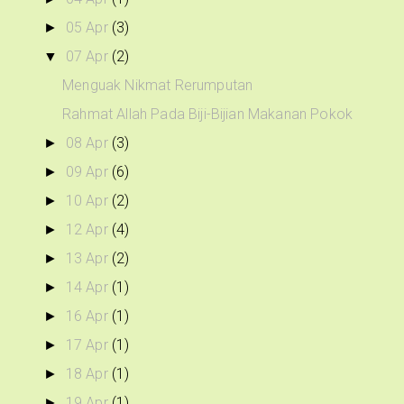
05 Apr
(3)
►
07 Apr
(2)
▼
Menguak Nikmat Rerumputan
Rahmat Allah Pada Biji-Bijian Makanan Pokok
08 Apr
(3)
►
09 Apr
(6)
►
10 Apr
(2)
►
12 Apr
(4)
►
13 Apr
(2)
►
14 Apr
(1)
►
16 Apr
(1)
►
17 Apr
(1)
►
18 Apr
(1)
►
19 Apr
(1)
►