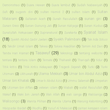
Demonstrasi
(1)
Suara Hewan
(1)
Suara lembut
(1)
Sudah Nabawiyah
(1)
Sultan
Sufi
(1)
sugesti diri
(1)
sultan Hamid 2
(1)
sultan Islam
(1)
Mataram
(3)
sunan giri
(3)
Sultanah Aceh
(1)
Sunah Rasulullah
(2)
Sunan Gresi
(1)
Sunan Gunung Jati
(1)
Sunan Kalijaga
(1)
Sunan Kudus
(2)
Syariat Islam
Sunatullah Kekuasaan
(1)
Supranatural
(1)
Surakarta
(1)
(18)
Syeikh Palimbani
(3)
Syeikh Abdul Qadir Jaelani
(2)
Tak Ada Solusi
(1)
Takdir Umat Islam
(1)
Takwa
(1)
Takwa Keadilan
(1)
Tamim Ad Dari
(1)
Tasawuf
(29)
Tanda Hari Kiamat
(1)
teknologi
(2)
tentang website
(1)
tentara
(1)
tentara Islam
(1)
Ternate
(1)
Thaharah
(1)
Thariqah
(1)
tidur
(1)
Titik kritis
(1)
Titik Kritis Kekayaan
(1)
Tragedi Sejarah
(1)
Turki
(2)
Turki
Ulama Mekkah
(3)
Umar bin Abdul Aziz
(5)
Utsmani
(2)
Ukhuwah
(1)
Umar bin Khatab
(3)
Umar k Abdul Aziz
(1)
Ummu Salamah
(1)
Umpetan
(1)
Utsman bin Affan
(2)
veteran islam
(1)
Wabah
(1)
wafat Rasulullah
(1)
Wakaf
(1)
Waki bin Jarrah
(1)
Wali Allah
(1)
wali sanga
(1)
Walisanga
(2)
Walisongo
(3)
Wanita Pilihan
(1)
Wanita Utama
(1)
Warung Kelontong
(1)
Waspadai Ibadah
(1)
Wudhu
(1)
Yusuf Al Makasari
(1)
zaman kerajaan islam