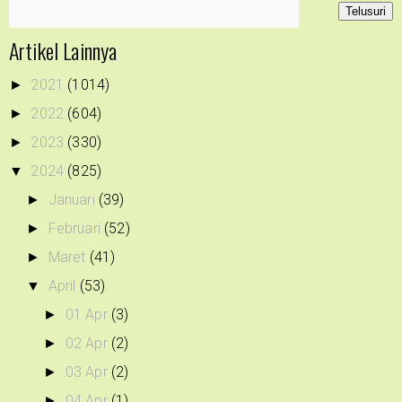
Artikel Lainnya
2021
(1014)
►
2022
(604)
►
2023
(330)
►
2024
(825)
▼
Januari
(39)
►
Februari
(52)
►
Maret
(41)
►
April
(53)
▼
01 Apr
(3)
►
02 Apr
(2)
►
03 Apr
(2)
►
04 Apr
(1)
►