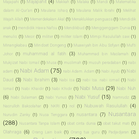
Majapahit
(4)
Majapahi
(1)
Makkah
(1)
Malaka
(1)
Mandi
(1)
Matematika
dalam Al-Qur'an
(1)
Maulana Ishaq
(1)
Maulana Malik Ibrahi
(1)
Melihat
Wajah Allah
(1)
Memerdekakan Akal
(1)
Menaklukkan penguasa
(1)
Mendidik
anak
(1)
mendidik Hawa Nafsu
(1)
Mendikbud
(1)
Menggenggam Dunia
(1)
menulis
(1)
Mesir
(1)
militer
(1)
militer Islam
(1)
Mimpi Rasulullah saw
(1)
Minangkabau
(2)
Mindset Dongeng
(1)
Muawiyah bin Abu Sofyan
(1)
Mufti
muhammad al fatih
(3)
Johor
(1)
Muhammad bin Maslamah
(1)
Mukjizat Nabi Ismail
(1)
Musa
(1)
muslimah
(1)
musuh peradaban
(1)
nabi
Nabi Adam
(75)
Nabi
adam
(1)
nabi Adam. Adam
(1)
Nabi Ayub
(1)
Daud
(3)
Nabi Ibrahim
(3)
Nabi Isa
(2)
nabi Isa. nabi ismail
(1)
Nabi
Nabi Musa
(29)
Nabi Nuh
Ismail
(1)
Nabi Khaidir
(1)
Nabi Khidir
(1)
Nabi Yusuf
(15)
(6)
Nabi Sulaiman
(2)
Nabi Yunus
(1)
Namrudz
(2)
Nubuwah Rasulullah
(4)
Nasrulloh Baksolahar
(1)
NKRI
(1)
nol
(1)
Nusantara
nusantara
(7)
Nurudin Zanky
(1)
Nusa Tenggara
(1)
(288)
Nusantara Tanpa Islam
(1)
obat cinta dunia
(2)
obat takut mati
(1)
Olahraga
(6)
Orang Lain baik
(1)
Orang tua guru
(1)
Padjadjaran
(2)