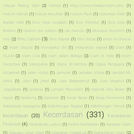
Hikayat Perang Sabil
(2)
hikmah
(1)
https://www.literaturislam.com/
(1)
Hukum Akhirat
(1)
hukum kesulitan
(1)
Hukum Pasti
(1)
Hukuman Allah
(1)
Ibadah obat
(1)
Ibnu Hajar Asqalani
(1)
Ibnu Khaldun
(1)
Ibnu Sina
(1)
Ibrahim
(1)
Ibrahim bin Adham
(1)
ide menulis
(1)
Ikhwanul Muslimin
(1)
Ilmu Laduni
(3)
ilmu
(2)
Ilmu Sejarah
(1)
Ilmu Sosial
(1)
Imam Al-Ghazali
(2)
imam Ghazali
(1)
Instropeksi diri
(1)
interpretasi sejarah
(1)
Islam
(1)
ISLAM
(2)
Islam Cina
(1)
Islam dalam Bahaya
(2)
Islam di India
(1)
Islam
Nusantara
(1)
Islampobia
(1)
Istana Al-Hambra
(1)
Istana Penguasa
(1)
Istiqamah
(1)
Jalan Hidup
(1)
Jamuran
(1)
Jebakan Istana
(1)
Jendral Mc
Arthu
(1)
Jibril
(1)
jihad
(1)
Jiwa Berkecamuk
(1)
Jiwa Mujahid
(1)
Jogyakarta
(1)
jordania
(1)
jurriyah Rasulullah
(1)
Kabinet Abu Bakar
(1)
Kajian
(1)
kambing
(1)
Karamah
(1)
Karya Besar
(1)
Karya Fenomenal
(1)
Kebebasan beragama
(1)
Kebohongan Pejabat
(1)
Kebohongan Yahudi
(1)
Kecerdasan
(331)
kecerdasan
(20)
Kecerdasan
Finansial
(4)
Kecerdasan Laduni
(1)
Kedok Keshalehan
(1)
Kejayaan Islam
(1)
Kejayaan Umat Islam
(1)
Kekalahan Intelektual
(1)
Kekhalifahan Islam
(2)