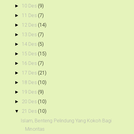
10 Des
(9)
►
11 Des
(7)
►
12 Des
(14)
►
13 Des
(7)
►
14 Des
(5)
►
15 Des
(15)
►
16 Des
(7)
►
17 Des
(21)
►
18 Des
(10)
►
19 Des
(9)
►
20 Des
(10)
►
21 Des
(10)
▼
Islam, Benteng Pelindung Yang Kokoh Bagi
Minoritas