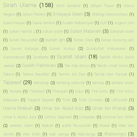
Sirah Ulama
(158)
Siroh Sahabat
(1)
Sofyan Tsauri
(1)
Solusi
Sriwijaya Islam
(3)
Negara
(1)
Solusi Praktis
(1)
Strategi Demonstrasi
(1)
Suara Hewan
(1)
Suara lembut
(1)
Sudah Nabawiyah
(1)
Sufi
(1)
sugesti diri
Sultan Mataram
(3)
(1)
sultan Hamid 2
(1)
sultan Islam
(1)
Sultanah Aceh
sunan giri
(3)
(1)
Sunah Rasulullah
(2)
Sunan Gresi
(1)
Sunan Gunung Jati
(1)
Sunan Kalijaga
(1)
Sunan Kudus
(2)
Sunatullah Kekuasaan
(1)
Syariat Islam
(18)
Supranatural
(1)
Surakarta
(1)
Syeikh Abdul Qadir
Syeikh Palimbani
(3)
Jaelani
(2)
Tak Ada Solusi
(1)
Takdir Umat Islam
(1)
Takwa
(1)
Takwa Keadilan
(1)
Tamim Ad Dari
(1)
Tanda Hari Kiamat
(1)
Tasawuf
(29)
teknologi
(2)
tentang website
(1)
tentara
(1)
tentara Islam
(1)
Ternate
(1)
Thaharah
(1)
Thariqah
(1)
tidur
(1)
Titik kritis
(1)
Titik Kritis
Kekayaan
(1)
Tragedi Sejarah
(1)
Turki
(2)
Turki Utsmani
(2)
Ukhuwah
(1)
Ulama Mekkah
(3)
Umar bin Abdul Aziz
(5)
Umar bin Khatab
(3)
Umar k Abdul Aziz
(1)
Ummu Salamah
(1)
Umpetan
(1)
Utsman bin Affan
(2)
veteran islam
(1)
Wabah
(1)
wafat Rasulullah
(1)
Wakaf
(1)
Waki bin
Walisongo
(3)
Jarrah
(1)
Wali Allah
(1)
wali sanga
(1)
Walisanga
(2)