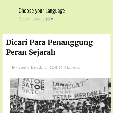
Choose your Language
Select Language
▼
Dicari Para Penanggung
Peran Sejarah
By
Nasrulloh Baksolahar
20.43.00
0 komentar