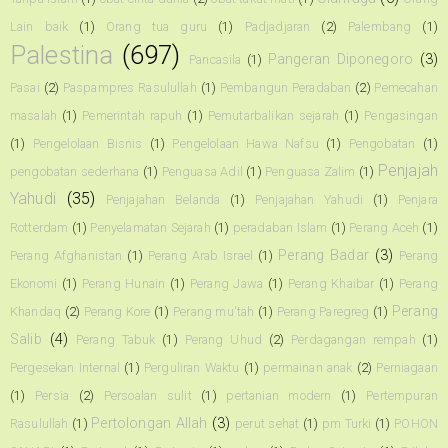
Lain baik
(1)
Orang tua guru
(1)
Padjadjaran
(2)
Palembang
(1)
Palestina
(697)
Pangeran Diponegoro
(3)
Pancasila
(1)
Pasai
(2)
Paspampres Rasulullah
(1)
Pembangun Peradaban
(2)
Pemecahan
masalah
(1)
Pemerintah rapuh
(1)
Pemutarbalikan sejarah
(1)
Pengasingan
(1)
Pengelolaan Bisnis
(1)
Pengelolaan Hawa Nafsu
(1)
Pengobatan
(1)
Penjajah
pengobatan sederhana
(1)
Penguasa Adil
(1)
Penguasa Zalim
(1)
Yahudi
(35)
Penjajahan Belanda
(1)
Penjajahan Yahudi
(1)
Penjara
Rotterdam
(1)
Penyelamatan Sejarah
(1)
peradaban Islam
(1)
Perang Aceh
(1)
Perang Badar
(3)
Perang Afghanistan
(1)
Perang Arab Israel
(1)
Perang
Ekonomi
(1)
Perang Hunain
(1)
Perang Jawa
(1)
Perang Khaibar
(1)
Perang
Perang
Khandaq
(2)
Perang Kore
(1)
Perang mu'tah
(1)
Perang Paregreg
(1)
Salib
(4)
Perang Tabuk
(1)
Perang Uhud
(2)
Perdagangan rempah
(1)
Pergesekan Internal
(1)
Perguliran Waktu
(1)
permainan anak
(2)
Perniagaan
(1)
Persia
(2)
Persoalan sulit
(1)
pertanian modern
(1)
Pertempuran
Pertolongan Allah
(3)
Rasulullah
(1)
perut sehat
(1)
pm Turki
(1)
POHON