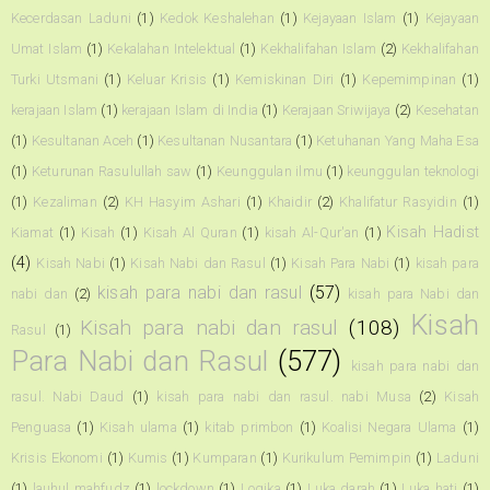
Kecerdasan Laduni
(1)
Kedok Keshalehan
(1)
Kejayaan Islam
(1)
Kejayaan
Umat Islam
(1)
Kekalahan Intelektual
(1)
Kekhalifahan Islam
(2)
Kekhalifahan
Turki Utsmani
(1)
Keluar Krisis
(1)
Kemiskinan Diri
(1)
Kepemimpinan
(1)
kerajaan Islam
(1)
kerajaan Islam di India
(1)
Kerajaan Sriwijaya
(2)
Kesehatan
(1)
Kesultanan Aceh
(1)
Kesultanan Nusantara
(1)
Ketuhanan Yang Maha Esa
(1)
Keturunan Rasulullah saw
(1)
Keunggulan ilmu
(1)
keunggulan teknologi
(1)
Kezaliman
(2)
KH Hasyim Ashari
(1)
Khaidir
(2)
Khalifatur Rasyidin
(1)
Kisah Hadist
Kiamat
(1)
Kisah
(1)
Kisah Al Quran
(1)
kisah Al-Qur'an
(1)
(4)
Kisah Nabi
(1)
Kisah Nabi dan Rasul
(1)
Kisah Para Nabi
(1)
kisah para
kisah para nabi dan rasul
(57)
nabi dan
(2)
kisah para Nabi dan
Kisah
Kisah para nabi dan rasul
(108)
Rasul
(1)
Para Nabi dan Rasul
(577)
kisah para nabi dan
rasul. Nabi Daud
(1)
kisah para nabi dan rasul. nabi Musa
(2)
Kisah
Penguasa
(1)
Kisah ulama
(1)
kitab primbon
(1)
Koalisi Negara Ulama
(1)
Krisis Ekonomi
(1)
Kumis
(1)
Kumparan
(1)
Kurikulum Pemimpin
(1)
Laduni
(1)
lauhul mahfudz
(1)
lockdown
(1)
Logika
(1)
Luka darah
(1)
Luka hati
(1)