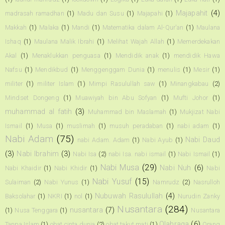
Majapahit
(4)
madrasah ramadhan
(1)
Madu dan Susu
(1)
Majapahi
(1)
Makkah
(1)
Malaka
(1)
Mandi
(1)
Matematika dalam Al-Qur'an
(1)
Maulana
Ishaq
(1)
Maulana Malik Ibrahi
(1)
Melihat Wajah Allah
(1)
Memerdekakan
Akal
(1)
Menaklukkan penguasa
(1)
Mendidik anak
(1)
mendidik Hawa
Nafsu
(1)
Mendikbud
(1)
Menggenggam Dunia
(1)
menulis
(1)
Mesir
(1)
militer
(1)
militer Islam
(1)
Mimpi Rasulullah saw
(1)
Minangkabau
(2)
Mindset Dongeng
(1)
Muawiyah bin Abu Sofyan
(1)
Mufti Johor
(1)
muhammad al fatih
(3)
Muhammad bin Maslamah
(1)
Mukjizat Nabi
Ismail
(1)
Musa
(1)
muslimah
(1)
musuh peradaban
(1)
nabi adam
(1)
Nabi Adam
(75)
Nabi Daud
nabi Adam. Adam
(1)
Nabi Ayub
(1)
(3)
Nabi Ibrahim
(3)
Nabi Isa
(2)
nabi Isa. nabi ismail
(1)
Nabi Ismail
(1)
Nabi Musa
(29)
Nabi Nuh
(6)
Nabi Khaidir
(1)
Nabi Khidir
(1)
Nabi
Nabi Yusuf
(15)
Sulaiman
(2)
Nabi Yunus
(1)
Namrudz
(2)
Nasrulloh
Nubuwah Rasulullah
(4)
Baksolahar
(1)
NKRI
(1)
nol
(1)
Nurudin Zanky
Nusantara
(284)
nusantara
(7)
(1)
Nusa Tenggara
(1)
Nusantara
Olahraga
(6)
Tanpa Islam
(1)
obat cinta dunia
(2)
obat takut mati
(1)
Orang