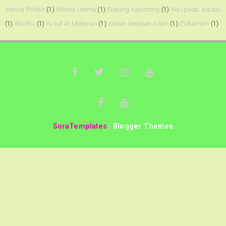
Wanita Pilihan
(1)
Wanita Utama
(1)
Warung Kelontong
(1)
Waspadai Ibadah
(1)
Wudhu
(1)
Yusuf Al Makasari
(1)
zaman kerajaan islam
(1)
Zulkarnain
(1)
SoraTemplates
|
Blogger Themes