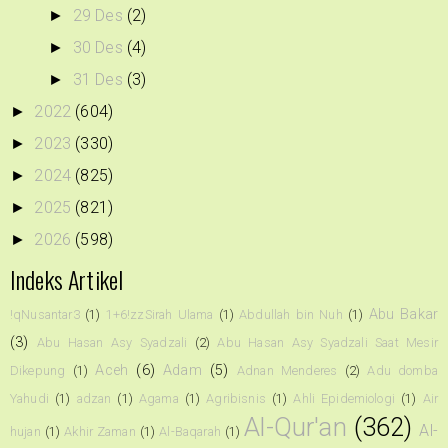
29 Des
(2)
►
30 Des
(4)
►
31 Des
(3)
►
2022
(604)
►
2023
(330)
►
2024
(825)
►
2025
(821)
►
2026
(598)
►
Indeks Artikel
Abu Bakar
!qNusantar3
(1)
1+6!zzSirah Ulama
(1)
Abdullah bin Nuh
(1)
(3)
Abu Hasan Asy Syadzali
(2)
Abu Hasan Asy Syadzali Saat Mesir
Aceh
(6)
Adam
(5)
Dikepung
(1)
Adnan Menderes
(2)
Adu domba
Yahudi
(1)
adzan
(1)
Agama
(1)
Agribisnis
(1)
Ahli Epidemiologi
(1)
Air
Al-Qur'an
(362)
Al-
hujan
(1)
Akhir Zaman
(1)
Al-Baqarah
(1)