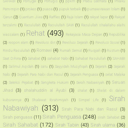
SAHABI
(1)
Portugal
(1)
Portugis
(1)
ppkm
(1)
Prabu Satmata
(1)
Prilaku
Pemimpin
(1)
prokes
(1)
puasa
(1)
pupuk terbaik
(1)
purnawirawan Islam
(1)
Qarun
(2)
Quantum Jiwa
(1)
Raffles
(1)
Raja Islam
(1)
rakyat lapar
(1)
Rakyat
terzalimi
(1)
Rasulullah
(1)
Rasulullah SAW
(1)
Rasulullah shalallahu alaihi
Rehat
(493)
wassalam
(1)
Rekayasa Masa Depan
(1)
Republika
(2)
respon alam
(1)
Revolusi diri
(1)
Revolusi Sejarah
(1)
Revolusi Sosial
(1)
Romawi
(4)
Rindu Rasulullah
(1)
Rumah Semut
(1)
Ruqyah
(1)
Rustum
(1)
Saat Dihina
(1)
Sahabat
(1)
sahabat Nabi
(1)
Sahabat Rasulullah
(1)
SAHABI
(1)
Salimul Aqidah
(1)
satu
(1)
Sayyidah Musyfiqah
(1)
Sejarah
(2)
Sejarah
Nabi
(1)
Sejarah Para Nabi dan Rasul
(1)
Sejarah Penguasa
(1)
selat Malaka
Seruan
(2)
Seleksi Pejabat
(1)
Sengketa Hukum
(1)
Serah Nabawiyah
(1)
Jihad
(3)
shalahuddin al Ayubi
(3)
shalat
(1)
Shalat di dalam
Sirah
kuburannya
(1)
Shalawat Ibrahimiyah
(1)
Simpel Life
(1)
Nabawiyah
(313)
Sirah Para Nabi dan Rasul
(3)
Sirah Penguasa
(248)
Sirah penguasa
(11)
sirah Sahabat
(2)
Sirah Sahabat
(172)
Sirah Tabiin
(43)
Sirah ulama
(36)