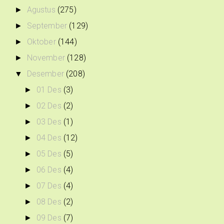
Agustus
(275)
►
September
(129)
►
Oktober
(144)
►
November
(128)
►
Desember
(208)
▼
01 Des
(3)
►
02 Des
(2)
►
03 Des
(1)
►
04 Des
(12)
►
05 Des
(5)
►
06 Des
(4)
►
07 Des
(4)
►
08 Des
(2)
►
09 Des
(7)
►