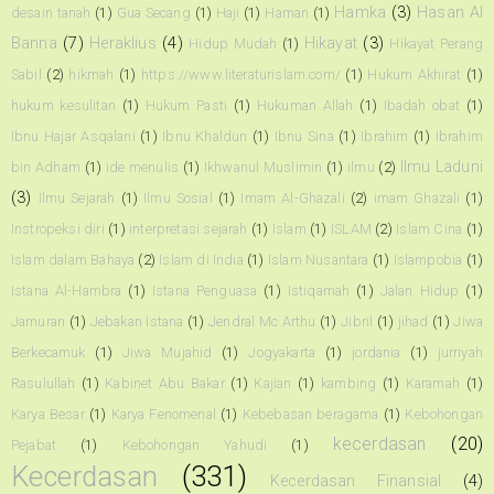
Hamka
(3)
Hasan Al
desain tanah
(1)
Gua Secang
(1)
Haji
(1)
Haman
(1)
Banna
(7)
Heraklius
(4)
Hikayat
(3)
Hidup Mudah
(1)
Hikayat Perang
Sabil
(2)
hikmah
(1)
https://www.literaturislam.com/
(1)
Hukum Akhirat
(1)
hukum kesulitan
(1)
Hukum Pasti
(1)
Hukuman Allah
(1)
Ibadah obat
(1)
Ibnu Hajar Asqalani
(1)
Ibnu Khaldun
(1)
Ibnu Sina
(1)
Ibrahim
(1)
Ibrahim
Ilmu Laduni
bin Adham
(1)
ide menulis
(1)
Ikhwanul Muslimin
(1)
ilmu
(2)
(3)
Ilmu Sejarah
(1)
Ilmu Sosial
(1)
Imam Al-Ghazali
(2)
imam Ghazali
(1)
Instropeksi diri
(1)
interpretasi sejarah
(1)
Islam
(1)
ISLAM
(2)
Islam Cina
(1)
Islam dalam Bahaya
(2)
Islam di India
(1)
Islam Nusantara
(1)
Islampobia
(1)
Istana Al-Hambra
(1)
Istana Penguasa
(1)
Istiqamah
(1)
Jalan Hidup
(1)
Jamuran
(1)
Jebakan Istana
(1)
Jendral Mc Arthu
(1)
Jibril
(1)
jihad
(1)
Jiwa
Berkecamuk
(1)
Jiwa Mujahid
(1)
Jogyakarta
(1)
jordania
(1)
jurriyah
Rasulullah
(1)
Kabinet Abu Bakar
(1)
Kajian
(1)
kambing
(1)
Karamah
(1)
Karya Besar
(1)
Karya Fenomenal
(1)
Kebebasan beragama
(1)
Kebohongan
kecerdasan
(20)
Pejabat
(1)
Kebohongan Yahudi
(1)
Kecerdasan
(331)
Kecerdasan Finansial
(4)