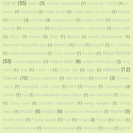
Qur’an
(55)
alam
(3)
Alamiah Kedokteran
(1)
Ali bin Abi Thalib
(1)
An-
Nadwi
(1)
Andalusia
(1)
Angka Binner
(1)
Angka dalam Al-Qur'an
(1)
Aqidah
(1)
Ar Narini
(2)
As Sinkili
(2)
Asbabulnuzul
(1)
Ashabul Kahfi
(1)
Aurangzeb
alamgir
(1)
Bahasa Arab
(1)
Bahaya Kemunduran Umat Islam
(1)
Bani Israel
(1)
Banjar
(1)
Banten
(1)
Barat
(1)
Belanja
(1)
Berkah Musyawarah
(1)
Bermimpi Rasulullah saw
(1)
Bertanya
(1)
Bima
(1)
Biografi
(1)
BJ Habibie
Buya Hamka
(1)
budak jadi pemimpin
(1)
Buku Hamka
(1)
busana
(1)
(53)
cerpen Nabi
(8)
Cerita kegagalan
(1)
cerpen Nabi Musa
(2)
Cina
dakwah
(12)
Islam
(1)
cinta
(1)
Covid 19
(1)
Curhat doa
(1)
Dajjal
(1)
Dakwah
(10)
Demak
(3)
Dasar Kesehatan
(1)
Deli Serdang
(1)
Demam
Tubuh
(1)
Demografi Umat Islam
(1)
Detik
(1)
Diktator
(1)
Diponegoro
(2)
Dirham
(1)
Doa
(1)
doa mendesain masa depan
(1)
doa wali Allah
(1)
dukun
(1)
Dunia Islam
(1)
Duplikasi Kebrilianan
(1)
energi kekuatan
(1)
Energi
english
(6)
English
(6)
filsafat
(3)
Takwa
(1)
Episentrum Perlawanan
(1)
filsafat Islam
(1)
Filsafat Sejarah
(1)
Fiqh
(1)
Fir'aun
(2)
Firasat
(1)
Firaun
(1)
Gamal Abdul Naser
(1)
Gelombang dakwah
(1)
Gladiator
(1)
Gowa
(1)
grand