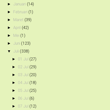
Januari
(14)
►
Februari
(1)
►
Maret
(39)
►
April
(42)
►
Mei
(1)
►
Juni
(123)
►
Juli
(338)
▼
01 Jul
(27)
►
02 Jul
(29)
►
03 Jul
(20)
►
04 Jul
(18)
►
05 Jul
(25)
►
06 Jul
(6)
►
07 Jul
(12)
►