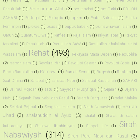
(1)
Persia
(2)
Persoalan sulit
(1)
pertanian modern
(1)
Pertempuran
Pertolongan Allah
(3)
Rasulullah
(1)
perut sehat
(1)
pm Turki
(1)
POHON
SAHABI
(1)
Portugal
(1)
Portugis
(1)
ppkm
(1)
Prabu Satmata
(1)
Prilaku
Pemimpin
(1)
prokes
(1)
puasa
(1)
pupuk terbaik
(1)
purnawirawan Islam
(1)
Qarun
(2)
Quantum Jiwa
(1)
Raffles
(1)
Raja Islam
(1)
rakyat lapar
(1)
Rakyat
terzalimi
(1)
Rasulullah
(1)
Rasulullah SAW
(1)
Rasulullah shalallahu alaihi
Rehat
(493)
wassalam
(1)
Rekayasa Masa Depan
(1)
Republika
(2)
respon alam
(1)
Revolusi diri
(1)
Revolusi Sejarah
(1)
Revolusi Sosial
(1)
Romawi
(4)
Rindu Rasulullah
(1)
Rumah Semut
(1)
Ruqyah
(1)
Rustum
(1)
Saat Dihina
(1)
Sahabat
(1)
sahabat Nabi
(1)
Sahabat Rasulullah
(1)
SAHABI
(1)
Salimul Aqidah
(1)
satu
(1)
Sayyidah Musyfiqah
(1)
Sejarah
(2)
Sejarah
Nabi
(1)
Sejarah Para Nabi dan Rasul
(1)
Sejarah Penguasa
(1)
selat Malaka
Seruan
(2)
Seleksi Pejabat
(1)
Sengketa Hukum
(1)
Serah Nabawiyah
(1)
Jihad
(3)
shalahuddin al Ayubi
(3)
shalat
(1)
Shalat di dalam
Sirah
kuburannya
(1)
Shalawat Ibrahimiyah
(1)
Simpel Life
(1)
Nabawiyah
(314)
Sirah Para Nabi dan Rasul
(3)