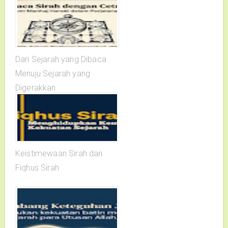
Dari Sejarah yang Dibaca
Menuju Sejarah yang
Digerakkan
Keistimewaan Sirah dan
Fiqhus Sirah