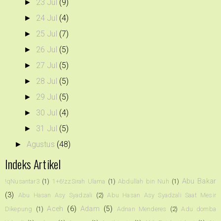
23 Jul
(9)
►
24 Jul
(4)
►
25 Jul
(7)
►
26 Jul
(5)
►
27 Jul
(5)
►
28 Jul
(5)
►
29 Jul
(5)
►
30 Jul
(4)
►
31 Jul
(5)
►
Agustus
(48)
►
Indeks Artikel
Abu Bakar
!qNusantar3
(1)
1+6!zzSirah Ulama
(1)
Abdullah bin Nuh
(1)
(3)
Abu Hasan Asy Syadzali
(2)
Abu Hasan Asy Syadzali Saat Mesir
Aceh
(6)
Adam
(5)
Dikepung
(1)
Adnan Menderes
(2)
Adu domba