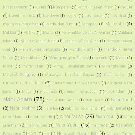
Krisis Ekonomi
(1)
Kumis
(1)
Kumparan
(1)
Kurikulum Pemimpin
(1)
Laduni
(1)
lauhul mahfudz
(1)
lockdown
(1)
Logika
(1)
Luka darah
(1)
Luka hati
(1)
Majapahit
(4)
madrasah ramadhan
(1)
Madu dan Susu
(1)
Majapahi
(1)
Makkah
(1)
Malaka
(1)
Mandi
(1)
Matematika dalam Al-Qur'an
(1)
Maulana
Ishaq
(1)
Maulana Malik Ibrahi
(1)
Melihat Wajah Allah
(1)
Memerdekakan
Akal
(1)
Menaklukkan penguasa
(1)
Mendidik anak
(1)
mendidik Hawa
Nafsu
(1)
Mendikbud
(1)
Menggenggam Dunia
(1)
menulis
(1)
Mesir
(1)
militer
(1)
militer Islam
(1)
Mimpi Rasulullah saw
(1)
Minangkabau
(2)
Mindset Dongeng
(1)
Muawiyah bin Abu Sofyan
(1)
Mufti Johor
(1)
muhammad al fatih
(3)
Muhammad bin Maslamah
(1)
Mukjizat Nabi
Ismail
(1)
Musa
(1)
muslimah
(1)
musuh peradaban
(1)
nabi adam
(1)
Nabi Adam
(75)
Nabi Daud
nabi Adam. Adam
(1)
Nabi Ayub
(1)
(3)
Nabi Ibrahim
(3)
Nabi Isa
(2)
nabi Isa. nabi ismail
(1)
Nabi Ismail
(1)
Nabi Musa
(29)
Nabi Nuh
(6)
Nabi Khaidir
(1)
Nabi Khidir
(1)
Nabi
Nabi Yusuf
(15)
Sulaiman
(2)
Nabi Yunus
(1)
Namrudz
(2)
Nasrulloh
Nubuwah Rasulullah
(4)
Baksolahar
(1)
NKRI
(1)
nol
(1)
Nurudin Zanky