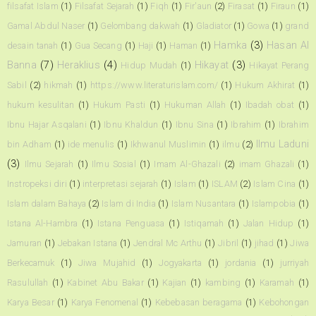
filsafat Islam
(1)
Filsafat Sejarah
(1)
Fiqh
(1)
Fir'aun
(2)
Firasat
(1)
Firaun
(1)
Gamal Abdul Naser
(1)
Gelombang dakwah
(1)
Gladiator
(1)
Gowa
(1)
grand
Hamka
(3)
Hasan Al
desain tanah
(1)
Gua Secang
(1)
Haji
(1)
Haman
(1)
Banna
(7)
Heraklius
(4)
Hikayat
(3)
Hidup Mudah
(1)
Hikayat Perang
Sabil
(2)
hikmah
(1)
https://www.literaturislam.com/
(1)
Hukum Akhirat
(1)
hukum kesulitan
(1)
Hukum Pasti
(1)
Hukuman Allah
(1)
Ibadah obat
(1)
Ibnu Hajar Asqalani
(1)
Ibnu Khaldun
(1)
Ibnu Sina
(1)
Ibrahim
(1)
Ibrahim
Ilmu Laduni
bin Adham
(1)
ide menulis
(1)
Ikhwanul Muslimin
(1)
ilmu
(2)
(3)
Ilmu Sejarah
(1)
Ilmu Sosial
(1)
Imam Al-Ghazali
(2)
imam Ghazali
(1)
Instropeksi diri
(1)
interpretasi sejarah
(1)
Islam
(1)
ISLAM
(2)
Islam Cina
(1)
Islam dalam Bahaya
(2)
Islam di India
(1)
Islam Nusantara
(1)
Islampobia
(1)
Istana Al-Hambra
(1)
Istana Penguasa
(1)
Istiqamah
(1)
Jalan Hidup
(1)
Jamuran
(1)
Jebakan Istana
(1)
Jendral Mc Arthu
(1)
Jibril
(1)
jihad
(1)
Jiwa
Berkecamuk
(1)
Jiwa Mujahid
(1)
Jogyakarta
(1)
jordania
(1)
jurriyah
Rasulullah
(1)
Kabinet Abu Bakar
(1)
Kajian
(1)
kambing
(1)
Karamah
(1)
Karya Besar
(1)
Karya Fenomenal
(1)
Kebebasan beragama
(1)
Kebohongan