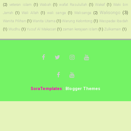
(2)
veteran islam
(1)
Wabah
(1)
wafat Rasulullah
(1)
Wakaf
(1)
Waki bin
Walisongo
(3)
Jarrah
(1)
Wali Allah
(1)
wali sanga
(1)
Walisanga
(2)
Wanita Pilihan
(1)
Wanita Utama
(1)
Warung Kelontong
(1)
Waspadai Ibadah
(1)
Wudhu
(1)
Yusuf Al Makasari
(1)
zaman kerajaan islam
(1)
Zulkarnain
(1)
SoraTemplates
|
Blogger Themes