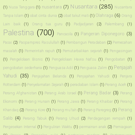
Nusantara
(285)
nusantara
(7)
(1)
Nusa Tenggara
(1)
Nusantara
Olahraga
(6)
Tanpa Islam
(1)
obat cinta dunia
(2)
obat takut mati
(1)
Orang
Lain baik
(1)
Orang tua guru
(1)
Padjadjaran
(2)
Palembang
(1)
Palestina
(700)
Pangeran Diponegoro
(3)
Pancasila
(1)
Pasai
(2)
Paspampres Rasulullah
(1)
Pembangun Peradaban
(2)
Pemecahan
masalah
(1)
Pemerintah rapuh
(1)
Pemutarbalikan sejarah
(1)
Pengasingan
(1)
Pengelolaan Bisnis
(1)
Pengelolaan Hawa Nafsu
(1)
Pengobatan
(1)
Penjajah
pengobatan sederhana
(1)
Penguasa Adil
(1)
Penguasa Zalim
(1)
Yahudi
(35)
Penjajahan Belanda
(1)
Penjajahan Yahudi
(1)
Penjara
Rotterdam
(1)
Penyelamatan Sejarah
(1)
peradaban Islam
(1)
Perang Aceh
(1)
Perang Badar
(3)
Perang Afghanistan
(1)
Perang Arab Israel
(1)
Perang
Ekonomi
(1)
Perang Hunain
(1)
Perang Jawa
(1)
Perang Khaibar
(1)
Perang
Perang
Khandaq
(2)
Perang Kore
(1)
Perang mu'tah
(1)
Perang Paregreg
(1)
Salib
(4)
Perang Tabuk
(1)
Perang Uhud
(2)
Perdagangan rempah
(1)
Pergesekan Internal
(1)
Perguliran Waktu
(1)
permainan anak
(2)
Perniagaan