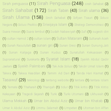
Sirah Penguasa
(248)
Sirah penguasa
(11)
sirah Sahabat
(2)
Sirah Sahabat
(172)
Sirah Tabiin
(43)
Sirah ulama
(36)
Sirah Ulama
(158)
Siroh Sahabat
(1)
Sofyan Tsauri
(1)
Solusi
Sriwijaya Islam
(3)
Negara
(1)
Solusi Praktis
(1)
Strategi Demonstrasi
(1)
Suara Hewan
(1)
Suara lembut
(1)
Sudah Nabawiyah
(1)
Sufi
(1)
sugesti diri
Sultan Mataram
(3)
(1)
sultan Hamid 2
(1)
sultan Islam
(1)
Sultanah Aceh
sunan giri
(3)
(1)
Sunah Rasulullah
(2)
Sunan Gresi
(1)
Sunan Gunung Jati
(1)
Sunan Kalijaga
(1)
Sunan Kudus
(2)
Sunatullah Kekuasaan
(1)
Syariat Islam
(18)
Supranatural
(1)
Surakarta
(1)
Syeikh Abdul Qadir
Syeikh Palimbani
(3)
Jaelani
(2)
Tak Ada Solusi
(1)
Takdir Umat Islam
(1)
Takwa
(1)
Takwa Keadilan
(1)
Tamim Ad Dari
(1)
Tanda Hari Kiamat
(1)
Tasawuf
(29)
teknologi
(2)
tentang website
(1)
tentara
(1)
tentara Islam
(1)
Ternate
(1)
Thaharah
(1)
Thariqah
(1)
tidur
(1)
Titik kritis
(1)
Titik Kritis
Kekayaan
(1)
Tragedi Sejarah
(1)
Turki
(2)
Turki Utsmani
(2)
Ukhuwah
(1)
Ulama Mekkah
(3)
Umar bin Abdul Aziz
(5)
Umar bin Khatab
(3)
Umar k Abdul Aziz
(1)
Ummu Salamah
(1)
Umpetan
(1)
Utsman bin Affan