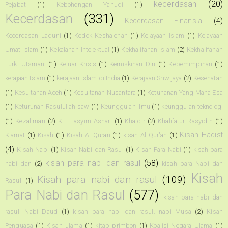
kecerdasan
(20)
Pejabat
(1)
Kebohongan Yahudi
(1)
Kecerdasan
(331)
Kecerdasan Finansial
(4)
Kecerdasan Laduni
(1)
Kedok Keshalehan
(1)
Kejayaan Islam
(1)
Kejayaan
Umat Islam
(1)
Kekalahan Intelektual
(1)
Kekhalifahan Islam
(2)
Kekhalifahan
Turki Utsmani
(1)
Keluar Krisis
(1)
Kemiskinan Diri
(1)
Kepemimpinan
(1)
kerajaan Islam
(1)
kerajaan Islam di India
(1)
Kerajaan Sriwijaya
(2)
Kesehatan
(1)
Kesultanan Aceh
(1)
Kesultanan Nusantara
(1)
Ketuhanan Yang Maha Esa
(1)
Keturunan Rasulullah saw
(1)
Keunggulan ilmu
(1)
keunggulan teknologi
(1)
Kezaliman
(2)
KH Hasyim Ashari
(1)
Khaidir
(2)
Khalifatur Rasyidin
(1)
Kisah Hadist
Kiamat
(1)
Kisah
(1)
Kisah Al Quran
(1)
kisah Al-Qur'an
(1)
(4)
Kisah Nabi
(1)
Kisah Nabi dan Rasul
(1)
Kisah Para Nabi
(1)
kisah para
kisah para nabi dan rasul
(58)
nabi dan
(2)
kisah para Nabi dan
Kisah
Kisah para nabi dan rasul
(109)
Rasul
(1)
Para Nabi dan Rasul
(577)
kisah para nabi dan
rasul. Nabi Daud
(1)
kisah para nabi dan rasul. nabi Musa
(2)
Kisah
Penguasa
(1)
Kisah ulama
(1)
kitab primbon
(1)
Koalisi Negara Ulama
(1)