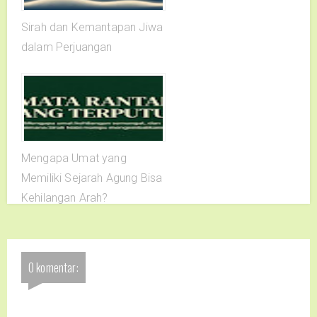
Sirah dan Kemantapan Jiwa
dalam Perjuangan
Mengapa Umat yang
Memiliki Sejarah Agung Bisa
Kehilangan Arah?
0 komentar: