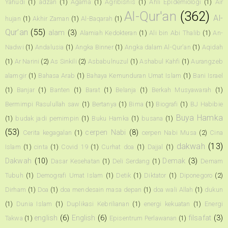
Yahudi
(1)
adzan
(1)
Agama
(1)
Agribisnis
(1)
Ahli Epidemiologi
(1)
Air
Al-Qur'an
(362)
Al-
hujan
(1)
Akhir Zaman
(1)
Al-Baqarah
(1)
Qur’an
(55)
alam
(3)
Alamiah Kedokteran
(1)
Ali bin Abi Thalib
(1)
An-
Nadwi
(1)
Andalusia
(1)
Angka Binner
(1)
Angka dalam Al-Qur'an
(1)
Aqidah
(1)
Ar Narini
(2)
As Sinkili
(2)
Asbabulnuzul
(1)
Ashabul Kahfi
(1)
Aurangzeb
alamgir
(1)
Bahasa Arab
(1)
Bahaya Kemunduran Umat Islam
(1)
Bani Israel
(1)
Banjar
(1)
Banten
(1)
Barat
(1)
Belanja
(1)
Berkah Musyawarah
(1)
Bermimpi Rasulullah saw
(1)
Bertanya
(1)
Bima
(1)
Biografi
(1)
BJ Habibie
Buya Hamka
(1)
budak jadi pemimpin
(1)
Buku Hamka
(1)
busana
(1)
(53)
cerpen Nabi
(8)
Cerita kegagalan
(1)
cerpen Nabi Musa
(2)
Cina
dakwah
(13)
Islam
(1)
cinta
(1)
Covid 19
(1)
Curhat doa
(1)
Dajjal
(1)
Dakwah
(10)
Demak
(3)
Dasar Kesehatan
(1)
Deli Serdang
(1)
Demam
Tubuh
(1)
Demografi Umat Islam
(1)
Detik
(1)
Diktator
(1)
Diponegoro
(2)
Dirham
(1)
Doa
(1)
doa mendesain masa depan
(1)
doa wali Allah
(1)
dukun
(1)
Dunia Islam
(1)
Duplikasi Kebrilianan
(1)
energi kekuatan
(1)
Energi
english
(6)
English
(6)
filsafat
(3)
Takwa
(1)
Episentrum Perlawanan
(1)