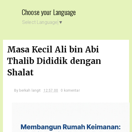
Choose your Language
Select Language
▼
Masa Kecil Ali bin Abi
Thalib Dididik dengan
Shalat
By
berkah langit
12.57.00
0 komentar