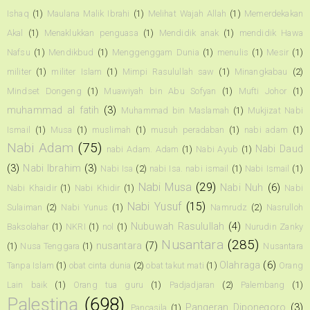
Ishaq
(1)
Maulana Malik Ibrahi
(1)
Melihat Wajah Allah
(1)
Memerdekakan
Akal
(1)
Menaklukkan penguasa
(1)
Mendidik anak
(1)
mendidik Hawa
Nafsu
(1)
Mendikbud
(1)
Menggenggam Dunia
(1)
menulis
(1)
Mesir
(1)
militer
(1)
militer Islam
(1)
Mimpi Rasulullah saw
(1)
Minangkabau
(2)
Mindset Dongeng
(1)
Muawiyah bin Abu Sofyan
(1)
Mufti Johor
(1)
muhammad al fatih
(3)
Muhammad bin Maslamah
(1)
Mukjizat Nabi
Ismail
(1)
Musa
(1)
muslimah
(1)
musuh peradaban
(1)
nabi adam
(1)
Nabi Adam
(75)
Nabi Daud
nabi Adam. Adam
(1)
Nabi Ayub
(1)
(3)
Nabi Ibrahim
(3)
Nabi Isa
(2)
nabi Isa. nabi ismail
(1)
Nabi Ismail
(1)
Nabi Musa
(29)
Nabi Nuh
(6)
Nabi Khaidir
(1)
Nabi Khidir
(1)
Nabi
Nabi Yusuf
(15)
Sulaiman
(2)
Nabi Yunus
(1)
Namrudz
(2)
Nasrulloh
Nubuwah Rasulullah
(4)
Baksolahar
(1)
NKRI
(1)
nol
(1)
Nurudin Zanky
Nusantara
(285)
nusantara
(7)
(1)
Nusa Tenggara
(1)
Nusantara
Olahraga
(6)
Tanpa Islam
(1)
obat cinta dunia
(2)
obat takut mati
(1)
Orang
Lain baik
(1)
Orang tua guru
(1)
Padjadjaran
(2)
Palembang
(1)
Palestina
(698)
Pangeran Diponegoro
(3)
Pancasila
(1)