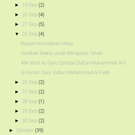
19 Sep
(2)
►
20 Sep
(4)
►
21 Sep
(5)
►
25 Sep
(4)
▼
Ragam Keindahan Hidup
Sisihkan Waktu untuk Mengolah Tanah
Ahli Virus itu Guru Spiritual Sultan Muhammad Al-F...
Al Kurani: Guru Sultan Muhammad Al Fatih
26 Sep
(2)
►
27 Sep
(2)
►
28 Sep
(1)
►
29 Sep
(2)
►
30 Sep
(2)
►
Oktober
(39)
►