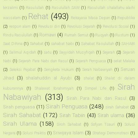
terzalimi
(1)
Rasulullah
(1)
Rasulullah SAW
(1)
Rasulullah shalallahu alaihi
Rehat
(493)
wassalam
(1)
Rekayasa Masa Depan
(1)
Republika
(2)
respon alam
(1)
Revolusi diri
(1)
Revolusi Sejarah
(1)
Revolusi Sosial
(1)
Romawi
(4)
Rindu Rasulullah
(1)
Rumah Semut
(1)
Ruqyah
(1)
Rustum
(1)
Saat Dihina
(1)
Sahabat
(1)
sahabat Nabi
(1)
Sahabat Rasulullah
(1)
SAHABI
(1)
Salimul Aqidah
(1)
satu
(1)
Sayyidah Musyfiqah
(1)
Sejarah
(2)
Sejarah
Nabi
(1)
Sejarah Para Nabi dan Rasul
(1)
Sejarah Penguasa
(1)
selat Malaka
Seruan
(2)
Seleksi Pejabat
(1)
Sengketa Hukum
(1)
Serah Nabawiyah
(1)
Jihad
(3)
shalahuddin al Ayubi
(3)
shalat
(1)
Shalat di dalam
Sirah
kuburannya
(1)
Shalawat Ibrahimiyah
(1)
Simpel Life
(1)
Nabawiyah
(313)
Sirah Para Nabi dan Rasul
(3)
Sirah Penguasa
(248)
Sirah penguasa
(11)
sirah Sahabat
(2)
Sirah Sahabat
(172)
Sirah Tabiin
(43)
Sirah ulama
(36)
Sirah Ulama
(158)
Siroh Sahabat
(1)
Sofyan Tsauri
(1)
Solusi
Sriwijaya Islam
(3)
Negara
(1)
Solusi Praktis
(1)
Strategi Demonstrasi
(1)