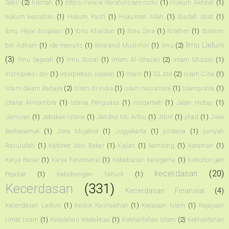
Sabil
(2)
hikmah
(1)
https://www.literaturislam.com/
(1)
Hukum Akhirat
(1)
hukum kesulitan
(1)
Hukum Pasti
(1)
Hukuman Allah
(1)
Ibadah obat
(1)
Ibnu Hajar Asqalani
(1)
Ibnu Khaldun
(1)
Ibnu Sina
(1)
Ibrahim
(1)
Ibrahim
Ilmu Laduni
bin Adham
(1)
ide menulis
(1)
Ikhwanul Muslimin
(1)
ilmu
(2)
(3)
Ilmu Sejarah
(1)
Ilmu Sosial
(1)
Imam Al-Ghazali
(2)
imam Ghazali
(1)
Instropeksi diri
(1)
interpretasi sejarah
(1)
Islam
(1)
ISLAM
(2)
Islam Cina
(1)
Islam dalam Bahaya
(2)
Islam di India
(1)
Islam Nusantara
(1)
Islampobia
(1)
Istana Al-Hambra
(1)
Istana Penguasa
(1)
Istiqamah
(1)
Jalan Hidup
(1)
Jamuran
(1)
Jebakan Istana
(1)
Jendral Mc Arthu
(1)
Jibril
(1)
jihad
(1)
Jiwa
Berkecamuk
(1)
Jiwa Mujahid
(1)
Jogyakarta
(1)
jordania
(1)
jurriyah
Rasulullah
(1)
Kabinet Abu Bakar
(1)
Kajian
(1)
kambing
(1)
Karamah
(1)
Karya Besar
(1)
Karya Fenomenal
(1)
Kebebasan beragama
(1)
Kebohongan
kecerdasan
(20)
Pejabat
(1)
Kebohongan Yahudi
(1)
Kecerdasan
(331)
Kecerdasan Finansial
(4)
Kecerdasan Laduni
(1)
Kedok Keshalehan
(1)
Kejayaan Islam
(1)
Kejayaan
Umat Islam
(1)
Kekalahan Intelektual
(1)
Kekhalifahan Islam
(2)
Kekhalifahan