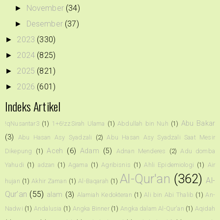
November
(34)
►
Desember
(37)
►
2023
(330)
►
2024
(825)
►
2025
(821)
►
2026
(601)
►
Indeks Artikel
Abu Bakar
!qNusantar3
(1)
1+6!zzSirah Ulama
(1)
Abdullah bin Nuh
(1)
(3)
Abu Hasan Asy Syadzali
(2)
Abu Hasan Asy Syadzali Saat Mesir
Aceh
(6)
Adam
(5)
Dikepung
(1)
Adnan Menderes
(2)
Adu domba
Yahudi
(1)
adzan
(1)
Agama
(1)
Agribisnis
(1)
Ahli Epidemiologi
(1)
Air
Al-Qur'an
(362)
Al-
hujan
(1)
Akhir Zaman
(1)
Al-Baqarah
(1)
Qur’an
(55)
alam
(3)
Alamiah Kedokteran
(1)
Ali bin Abi Thalib
(1)
An-
Nadwi
(1)
Andalusia
(1)
Angka Binner
(1)
Angka dalam Al-Qur'an
(1)
Aqidah