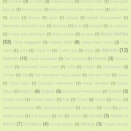
(1)
Ar Narini
(2)
As Sinkili
(2)
Asbabulnuzul
(1)
Ashabul Kahfi
(1)
Aurangzeb
alamgir
(1)
Bahasa Arab
(1)
Bahaya Kemunduran Umat Islam
(1)
Bani Israel
(1)
Banjar
(1)
Banten
(1)
Barat
(1)
Belanja
(1)
Berkah Musyawarah
(1)
Bermimpi Rasulullah saw
(1)
Bertanya
(1)
Bima
(1)
Biografi
(1)
BJ Habibie
Buya Hamka
(1)
budak jadi pemimpin
(1)
Buku Hamka
(1)
busana
(1)
(53)
cerpen Nabi
(8)
Cerita kegagalan
(1)
cerpen Nabi Musa
(2)
Cina
dakwah
(12)
Islam
(1)
cinta
(1)
Covid 19
(1)
Curhat doa
(1)
Dajjal
(1)
Dakwah
(10)
Demak
(3)
Dasar Kesehatan
(1)
Deli Serdang
(1)
Demam
Tubuh
(1)
Demografi Umat Islam
(1)
Detik
(1)
Diktator
(1)
Diponegoro
(2)
Dirham
(1)
Doa
(1)
doa mendesain masa depan
(1)
doa wali Allah
(1)
dukun
(1)
Dunia Islam
(1)
Duplikasi Kebrilianan
(1)
energi kekuatan
(1)
Energi
english
(6)
English
(6)
filsafat
(3)
Takwa
(1)
Episentrum Perlawanan
(1)
filsafat Islam
(1)
Filsafat Sejarah
(1)
Fiqh
(1)
Fir'aun
(2)
Firasat
(1)
Firaun
(1)
Gamal Abdul Naser
(1)
Gelombang dakwah
(1)
Gladiator
(1)
Gowa
(1)
grand
Hamka
(3)
Hasan Al
desain tanah
(1)
Gua Secang
(1)
Haji
(1)
Haman
(1)
Banna
(7)
Heraklius
(4)
Hikayat
(3)
Hidup Mudah
(1)
Hikayat Perang