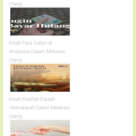
Utang
Kisah Para Sultan di
Andalusia Dalam Melunasi
Utang
Kisah Khalifah Daulah
Utsmaniyah Dalam Melunasi
Utang