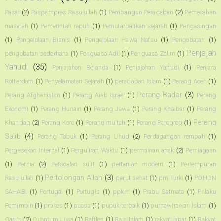
Pasai
(2)
Paspampres Rasulullah
(1)
Pembangun Peradaban
(2)
Pemecahan
masalah
(1)
Pemerintah rapuh
(1)
Pemutarbalikan sejarah
(1)
Pengasingan
(1)
Pengelolaan Bisnis
(1)
Pengelolaan Hawa Nafsu
(1)
Pengobatan
(1)
Penjajah
pengobatan sederhana
(1)
Penguasa Adil
(1)
Penguasa Zalim
(1)
Yahudi
(35)
Penjajahan Belanda
(1)
Penjajahan Yahudi
(1)
Penjara
Rotterdam
(1)
Penyelamatan Sejarah
(1)
peradaban Islam
(1)
Perang Aceh
(1)
Perang Badar
(3)
Perang Afghanistan
(1)
Perang Arab Israel
(1)
Perang
Ekonomi
(1)
Perang Hunain
(1)
Perang Jawa
(1)
Perang Khaibar
(1)
Perang
Perang
Khandaq
(2)
Perang Kore
(1)
Perang mu'tah
(1)
Perang Paregreg
(1)
Salib
(4)
Perang Tabuk
(1)
Perang Uhud
(2)
Perdagangan rempah
(1)
Pergesekan Internal
(1)
Perguliran Waktu
(1)
permainan anak
(2)
Perniagaan
(1)
Persia
(2)
Persoalan sulit
(1)
pertanian modern
(1)
Pertempuran
Pertolongan Allah
(3)
Rasulullah
(1)
perut sehat
(1)
pm Turki
(1)
POHON
SAHABI
(1)
Portugal
(1)
Portugis
(1)
ppkm
(1)
Prabu Satmata
(1)
Prilaku
Pemimpin
(1)
prokes
(1)
puasa
(1)
pupuk terbaik
(1)
purnawirawan Islam
(1)
Qarun
(2)
Quantum Jiwa
(1)
Raffles
(1)
Raja Islam
(1)
rakyat lapar
(1)
Rakyat