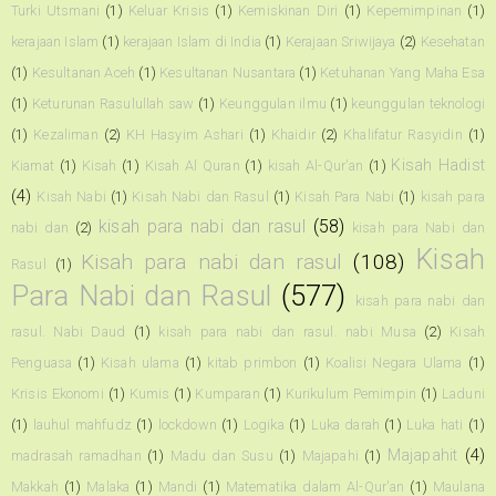
Turki Utsmani
(1)
Keluar Krisis
(1)
Kemiskinan Diri
(1)
Kepemimpinan
(1)
kerajaan Islam
(1)
kerajaan Islam di India
(1)
Kerajaan Sriwijaya
(2)
Kesehatan
(1)
Kesultanan Aceh
(1)
Kesultanan Nusantara
(1)
Ketuhanan Yang Maha Esa
(1)
Keturunan Rasulullah saw
(1)
Keunggulan ilmu
(1)
keunggulan teknologi
(1)
Kezaliman
(2)
KH Hasyim Ashari
(1)
Khaidir
(2)
Khalifatur Rasyidin
(1)
Kisah Hadist
Kiamat
(1)
Kisah
(1)
Kisah Al Quran
(1)
kisah Al-Qur'an
(1)
(4)
Kisah Nabi
(1)
Kisah Nabi dan Rasul
(1)
Kisah Para Nabi
(1)
kisah para
kisah para nabi dan rasul
(58)
nabi dan
(2)
kisah para Nabi dan
Kisah
Kisah para nabi dan rasul
(108)
Rasul
(1)
Para Nabi dan Rasul
(577)
kisah para nabi dan
rasul. Nabi Daud
(1)
kisah para nabi dan rasul. nabi Musa
(2)
Kisah
Penguasa
(1)
Kisah ulama
(1)
kitab primbon
(1)
Koalisi Negara Ulama
(1)
Krisis Ekonomi
(1)
Kumis
(1)
Kumparan
(1)
Kurikulum Pemimpin
(1)
Laduni
(1)
lauhul mahfudz
(1)
lockdown
(1)
Logika
(1)
Luka darah
(1)
Luka hati
(1)
Majapahit
(4)
madrasah ramadhan
(1)
Madu dan Susu
(1)
Majapahi
(1)
Makkah
(1)
Malaka
(1)
Mandi
(1)
Matematika dalam Al-Qur'an
(1)
Maulana