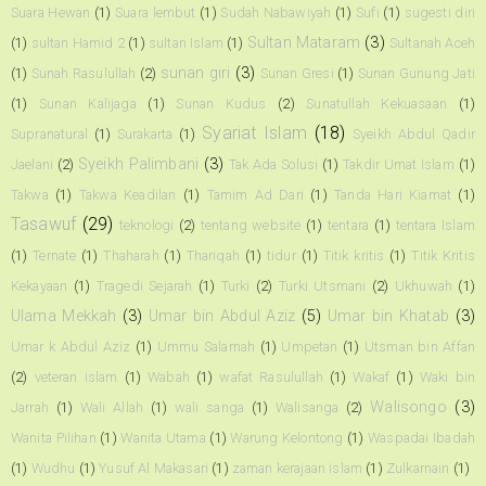
Suara Hewan
(1)
Suara lembut
(1)
Sudah Nabawiyah
(1)
Sufi
(1)
sugesti diri
Sultan Mataram
(3)
(1)
sultan Hamid 2
(1)
sultan Islam
(1)
Sultanah Aceh
sunan giri
(3)
(1)
Sunah Rasulullah
(2)
Sunan Gresi
(1)
Sunan Gunung Jati
(1)
Sunan Kalijaga
(1)
Sunan Kudus
(2)
Sunatullah Kekuasaan
(1)
Syariat Islam
(18)
Supranatural
(1)
Surakarta
(1)
Syeikh Abdul Qadir
Syeikh Palimbani
(3)
Jaelani
(2)
Tak Ada Solusi
(1)
Takdir Umat Islam
(1)
Takwa
(1)
Takwa Keadilan
(1)
Tamim Ad Dari
(1)
Tanda Hari Kiamat
(1)
Tasawuf
(29)
teknologi
(2)
tentang website
(1)
tentara
(1)
tentara Islam
(1)
Ternate
(1)
Thaharah
(1)
Thariqah
(1)
tidur
(1)
Titik kritis
(1)
Titik Kritis
Kekayaan
(1)
Tragedi Sejarah
(1)
Turki
(2)
Turki Utsmani
(2)
Ukhuwah
(1)
Ulama Mekkah
(3)
Umar bin Abdul Aziz
(5)
Umar bin Khatab
(3)
Umar k Abdul Aziz
(1)
Ummu Salamah
(1)
Umpetan
(1)
Utsman bin Affan
(2)
veteran islam
(1)
Wabah
(1)
wafat Rasulullah
(1)
Wakaf
(1)
Waki bin
Walisongo
(3)
Jarrah
(1)
Wali Allah
(1)
wali sanga
(1)
Walisanga
(2)
Wanita Pilihan
(1)
Wanita Utama
(1)
Warung Kelontong
(1)
Waspadai Ibadah
(1)
Wudhu
(1)
Yusuf Al Makasari
(1)
zaman kerajaan islam
(1)
Zulkarnain
(1)