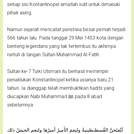
setiap sisi Kontantinopel amatlah sulit untuk dimasuki
pihak asing.
Namun sejarah mencatat peristiwa besar pernah terjadi
566 tahun lalu. Pada tanggal 29 Mei 1453 kota dengan
benteng legendaris yang tak tertembus itu akhirnya
runtuh di tangan Sultan Muhammad Al-Fatih.
Sultan ke-7 Turki Utsmani itu berhasil memimpin
penaklukan Konstantinopel ketika usianya baru 21
tahun. Ia dianggap telah membuktikan hadits yang
diucapkan Nabi Muhammad ﷺ pada 8 abad
sebelumnya.
لَتُفتَحنَّ القُسطنطينيةُ ولنِعمَ الأميرُ أميرُها ولنعم الجيشُ ذلك