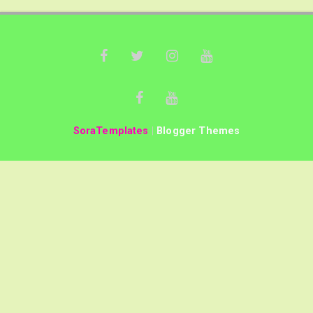
SoraTemplates
|
Blogger Themes