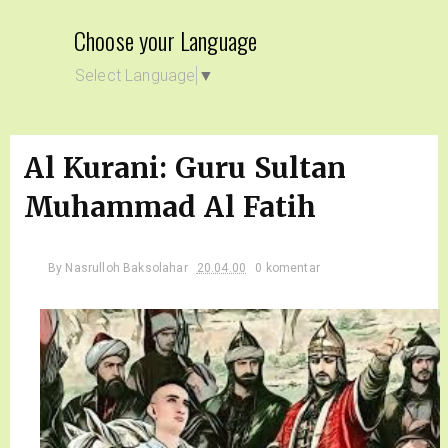
Choose your Language
Select Language
▼
Al Kurani: Guru Sultan
Muhammad Al Fatih
By
Nasrulloh Baksolahar
20.04.00
0 komentar