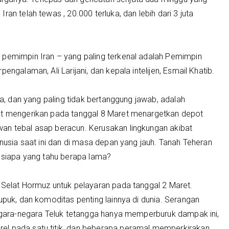
an telah tewas , 20.000 terluka, dan lebih dari 3 juta
 pemimpin Iran – yang paling terkenal adalah Pemimpin
engalaman, Ali Larijani, dan kepala intelijen, Esmail Khatib.
nya, dan yang paling tidak bertanggung jawab, adalah
gat mengerikan pada tanggal 8 Maret menargetkan depot
an tebal asap beracun. Kerusakan lingkungan akibat
anusia saat ini dan di masa depan yang jauh. Tanah Teheran
, siapa yang tahu berapa lama?
 Selat Hormuz untuk pelayaran pada tanggal 2 Maret.
upuk, dan komoditas penting lainnya di dunia. Serangan
negara-negara Teluk tetangga hanya memperburuk dampak ini,
el pada satu titik, dan beberapa peramal memperkirakan