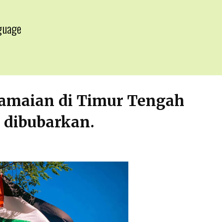
guage
▼
damaian di Timur Tengah
 dibubarkan.