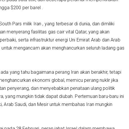
gga $200 per barel .
h Pars milik Iran , yang terbesar di dunia, dan dimiliki
 menyerang fasilitas gas cair vital Qatar, yang akan
baiki, serta infrastruktur energi Uni Emirat Arab dan Arab
mp untuk mengancam akan menghancurkan seluruh ladang gas
ak ada yang tahu bagaimana perang Iran akan berakhir, tetapi
menghancurkan ekonomi global, memicu perang nuklir jika
an penyerang, dan menyebabkan penataan ulang politik
ya, yang mungkin tidak dapat diubah. Pertemuan baru-baru ini
rki, Arab Saudi, dan Mesir untuk membahas Iran mungkin
lai pada 28 Februari, peran jahat Israel dalam membawa