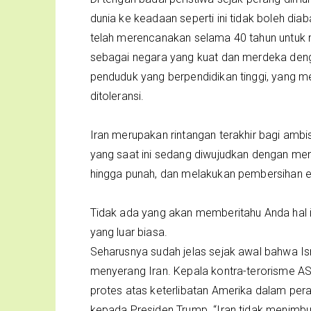
dunia ke keadaan seperti ini tidak boleh dia
telah merencanakan selama 40 tahun untuk m
sebagai negara yang kuat dan merdeka de
penduduk yang berpendidikan tinggi, yang m
ditoleransi.
Iran merupakan rintangan terakhir bagi ambi
yang saat ini sedang diwujudkan dengan m
hingga punah, dan melakukan pembersihan etn
Tidak ada yang akan memberitahu Anda hal in
yang luar biasa.
Seharusnya sudah jelas sejak awal bahwa I
menyerang Iran. Kepala kontra-terorisme AS,
protes atas keterlibatan Amerika dalam per
kepada Presiden Trump. “Iran tidak menimbul