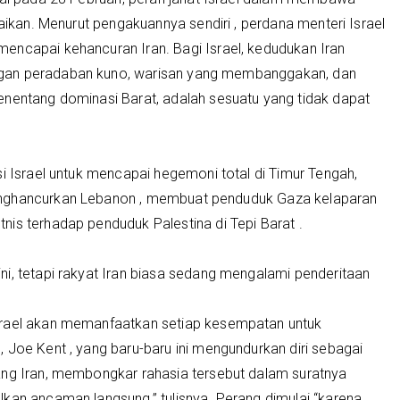
baikan. Menurut pengakuannya sendiri , perdana menteri Israel
encapai kehancuran Iran. Bagi Israel, kedudukan Iran
ngan peradaban kuno, warisan yang membanggakan, dan
enentang dominasi Barat, adalah sesuatu yang tidak dapat
si Israel untuk mencapai hegemoni total di Timur Tengah,
enghancurkan Lebanon , membuat penduduk Gaza kelaparan
is terhadap penduduk Palestina di Tepi Barat .
i, tetapi rakyat Iran biasa sedang mengalami penderitaan
srael akan memanfaatkan setiap kesempatan untuk
 Joe Kent , yang baru-baru ini mengundurkan diri sebagai
ang Iran, membongkar rahasia tersebut dalam suratnya
kan ancaman langsung,” tulisnya. Perang dimulai “karena