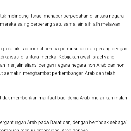
uk melindungi Israel menabur perpecahan di antara negara-
mereka saling berperang satu sama lain alih-alih melawan
n pola pikir abnormal berupa permusuhan dan perang dengan
ikalisasi di antara mereka. Kebijakan awal Israel yang
n menjalin aliansi dengan negara-negara non-Arab dan non-
but semakin menghambat perkembangan Arab dan telah
 tidak memberikan manfaat bagi dunia Arab, melainkan malah
ergantungan Arab pada Barat dan, dengan bertindak sebagai
 kemajuan menuju emansipasi Arab darinya.