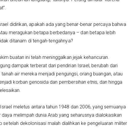
t”.
Israel didirikan, apakah ada yang benar-benar percaya bahwa
a? Atau meragukan betapa berbedanya – dan betapa lebih
tidak ditanam di tengah-tengahnya?
ukim buatan ini telah meninggalkan jejak kehancuran.
ung dampak terberat dari pendirian Israel, berubah dari
tanah air mereka menjadi pengungsi, orang buangan, atau
enjadi korban genosida dan pembersihan etnis, dan hingga
elesaikan.
-Israel meletus antara tahun 1948 dan 2006, yang semuanya
daya melimpah dunia Arab yang seharusnya dialokasikan
setelah dekolonisasi malah dialihkan ke pengeluaran militer
.