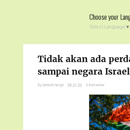
Choose your Lan
Select Language
Tidak akan ada per
sampai negara Israel
By
berkah langit
08.01.00
0 komentar