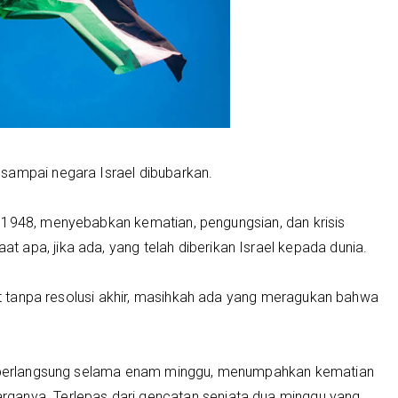
sampai negara Israel dibubarkan.
 1948, menyebabkan kematian, pengungsian, dan krisis
apa, jika ada, yang telah diberikan Israel kepada dunia.
jut tanpa resolusi akhir, masihkah ada yang meragukan bahwa
ah berlangsung selama enam minggu, menumpahkan kematian
ganya. Terlepas dari gencatan senjata dua minggu yang