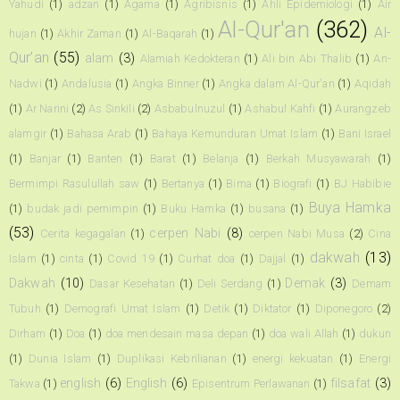
Yahudi
(1)
adzan
(1)
Agama
(1)
Agribisnis
(1)
Ahli Epidemiologi
(1)
Air
Al-Qur'an
(362)
Al-
hujan
(1)
Akhir Zaman
(1)
Al-Baqarah
(1)
Qur’an
(55)
alam
(3)
Alamiah Kedokteran
(1)
Ali bin Abi Thalib
(1)
An-
Nadwi
(1)
Andalusia
(1)
Angka Binner
(1)
Angka dalam Al-Qur'an
(1)
Aqidah
(1)
Ar Narini
(2)
As Sinkili
(2)
Asbabulnuzul
(1)
Ashabul Kahfi
(1)
Aurangzeb
alamgir
(1)
Bahasa Arab
(1)
Bahaya Kemunduran Umat Islam
(1)
Bani Israel
(1)
Banjar
(1)
Banten
(1)
Barat
(1)
Belanja
(1)
Berkah Musyawarah
(1)
Bermimpi Rasulullah saw
(1)
Bertanya
(1)
Bima
(1)
Biografi
(1)
BJ Habibie
Buya Hamka
(1)
budak jadi pemimpin
(1)
Buku Hamka
(1)
busana
(1)
(53)
cerpen Nabi
(8)
Cerita kegagalan
(1)
cerpen Nabi Musa
(2)
Cina
dakwah
(13)
Islam
(1)
cinta
(1)
Covid 19
(1)
Curhat doa
(1)
Dajjal
(1)
Dakwah
(10)
Demak
(3)
Dasar Kesehatan
(1)
Deli Serdang
(1)
Demam
Tubuh
(1)
Demografi Umat Islam
(1)
Detik
(1)
Diktator
(1)
Diponegoro
(2)
Dirham
(1)
Doa
(1)
doa mendesain masa depan
(1)
doa wali Allah
(1)
dukun
(1)
Dunia Islam
(1)
Duplikasi Kebrilianan
(1)
energi kekuatan
(1)
Energi
english
(6)
English
(6)
filsafat
(3)
Takwa
(1)
Episentrum Perlawanan
(1)