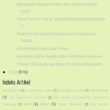
Waspadai! Dongeng Palsu dan Israiliyat dalam
Sejar...
Surat-Surat Al-Qur'an yang Menjelaskan Kekalahan
Y...
Allah Sendiri yang Menghancurkan Kezaliman
Yahudi
Antara Nabi Yunus dan Fir'aun
Karakter Utama Bapak dalam Mendidik Anaknya
Prinsip Siti Aisyah dan Umar bin Abdul Aziz dalam ...
2026
(616)
►
Indeks Artikel
Abu Bakar
!qNusantar3
(1)
1+6!zzSirah Ulama
(1)
Abdullah bin Nuh
(1)
(3)
Abu Hasan Asy Syadzali
(2)
Abu Hasan Asy Syadzali Saat Mesir
Aceh
(6)
Adam
(5)
Dikepung
(1)
Adnan Menderes
(2)
Adu domba