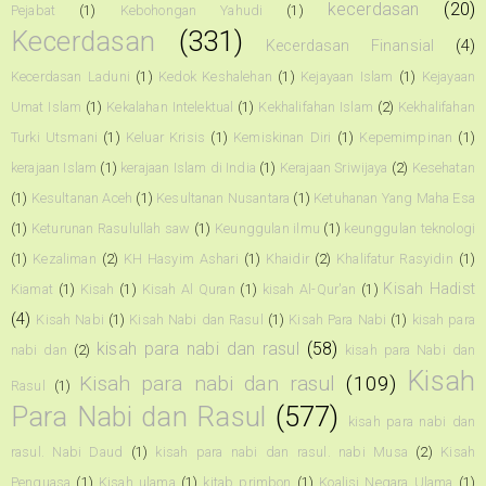
kecerdasan
(20)
Pejabat
(1)
Kebohongan Yahudi
(1)
Kecerdasan
(331)
Kecerdasan Finansial
(4)
Kecerdasan Laduni
(1)
Kedok Keshalehan
(1)
Kejayaan Islam
(1)
Kejayaan
Umat Islam
(1)
Kekalahan Intelektual
(1)
Kekhalifahan Islam
(2)
Kekhalifahan
Turki Utsmani
(1)
Keluar Krisis
(1)
Kemiskinan Diri
(1)
Kepemimpinan
(1)
kerajaan Islam
(1)
kerajaan Islam di India
(1)
Kerajaan Sriwijaya
(2)
Kesehatan
(1)
Kesultanan Aceh
(1)
Kesultanan Nusantara
(1)
Ketuhanan Yang Maha Esa
(1)
Keturunan Rasulullah saw
(1)
Keunggulan ilmu
(1)
keunggulan teknologi
(1)
Kezaliman
(2)
KH Hasyim Ashari
(1)
Khaidir
(2)
Khalifatur Rasyidin
(1)
Kisah Hadist
Kiamat
(1)
Kisah
(1)
Kisah Al Quran
(1)
kisah Al-Qur'an
(1)
(4)
Kisah Nabi
(1)
Kisah Nabi dan Rasul
(1)
Kisah Para Nabi
(1)
kisah para
kisah para nabi dan rasul
(58)
nabi dan
(2)
kisah para Nabi dan
Kisah
Kisah para nabi dan rasul
(109)
Rasul
(1)
Para Nabi dan Rasul
(577)
kisah para nabi dan
rasul. Nabi Daud
(1)
kisah para nabi dan rasul. nabi Musa
(2)
Kisah
Penguasa
(1)
Kisah ulama
(1)
kitab primbon
(1)
Koalisi Negara Ulama
(1)