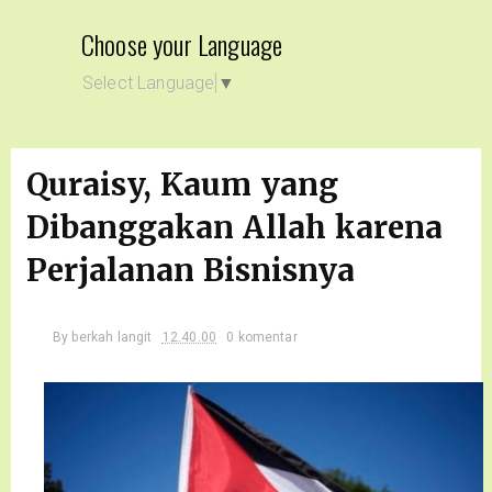
Choose your Language
Select Language
▼
Quraisy, Kaum yang
Dibanggakan Allah karena
Perjalanan Bisnisnya
By
berkah langit
12.40.00
0 komentar