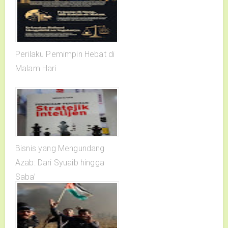
Perilaku Pemimpin Hebat di
Malam Hari
Bisnis yang Mengundang
Azab: Dari Syuaib hingga
Saba’