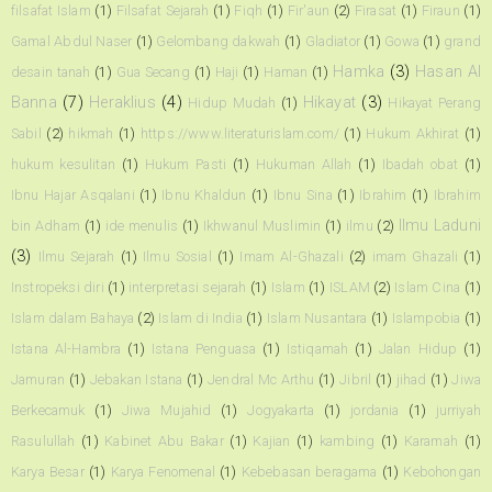
filsafat Islam
(1)
Filsafat Sejarah
(1)
Fiqh
(1)
Fir'aun
(2)
Firasat
(1)
Firaun
(1)
Gamal Abdul Naser
(1)
Gelombang dakwah
(1)
Gladiator
(1)
Gowa
(1)
grand
Hamka
(3)
Hasan Al
desain tanah
(1)
Gua Secang
(1)
Haji
(1)
Haman
(1)
Banna
(7)
Heraklius
(4)
Hikayat
(3)
Hidup Mudah
(1)
Hikayat Perang
Sabil
(2)
hikmah
(1)
https://www.literaturislam.com/
(1)
Hukum Akhirat
(1)
hukum kesulitan
(1)
Hukum Pasti
(1)
Hukuman Allah
(1)
Ibadah obat
(1)
Ibnu Hajar Asqalani
(1)
Ibnu Khaldun
(1)
Ibnu Sina
(1)
Ibrahim
(1)
Ibrahim
Ilmu Laduni
bin Adham
(1)
ide menulis
(1)
Ikhwanul Muslimin
(1)
ilmu
(2)
(3)
Ilmu Sejarah
(1)
Ilmu Sosial
(1)
Imam Al-Ghazali
(2)
imam Ghazali
(1)
Instropeksi diri
(1)
interpretasi sejarah
(1)
Islam
(1)
ISLAM
(2)
Islam Cina
(1)
Islam dalam Bahaya
(2)
Islam di India
(1)
Islam Nusantara
(1)
Islampobia
(1)
Istana Al-Hambra
(1)
Istana Penguasa
(1)
Istiqamah
(1)
Jalan Hidup
(1)
Jamuran
(1)
Jebakan Istana
(1)
Jendral Mc Arthu
(1)
Jibril
(1)
jihad
(1)
Jiwa
Berkecamuk
(1)
Jiwa Mujahid
(1)
Jogyakarta
(1)
jordania
(1)
jurriyah
Rasulullah
(1)
Kabinet Abu Bakar
(1)
Kajian
(1)
kambing
(1)
Karamah
(1)
Karya Besar
(1)
Karya Fenomenal
(1)
Kebebasan beragama
(1)
Kebohongan