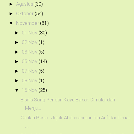
Agustus
(30)
►
Oktober
(54)
►
November
(81)
▼
01 Nov
(30)
►
02 Nov
(1)
►
03 Nov
(5)
►
05 Nov
(14)
►
07 Nov
(5)
►
08 Nov
(1)
►
16 Nov
(25)
▼
Bisnis Sang Pencari Kayu Bakar: Dimulai dari
Menju...
Carilah Pasar: Jejak Abdurrahman bin Auf dan Umar
...