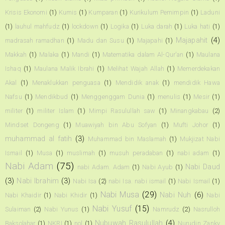
Krisis Ekonomi
(1)
Kumis
(1)
Kumparan
(1)
Kurikulum Pemimpin
(1)
Laduni
(1)
lauhul mahfudz
(1)
lockdown
(1)
Logika
(1)
Luka darah
(1)
Luka hati
(1)
Majapahit
(4)
madrasah ramadhan
(1)
Madu dan Susu
(1)
Majapahi
(1)
Makkah
(1)
Malaka
(1)
Mandi
(1)
Matematika dalam Al-Qur'an
(1)
Maulana
Ishaq
(1)
Maulana Malik Ibrahi
(1)
Melihat Wajah Allah
(1)
Memerdekakan
Akal
(1)
Menaklukkan penguasa
(1)
Mendidik anak
(1)
mendidik Hawa
Nafsu
(1)
Mendikbud
(1)
Menggenggam Dunia
(1)
menulis
(1)
Mesir
(1)
militer
(1)
militer Islam
(1)
Mimpi Rasulullah saw
(1)
Minangkabau
(2)
Mindset Dongeng
(1)
Muawiyah bin Abu Sofyan
(1)
Mufti Johor
(1)
muhammad al fatih
(3)
Muhammad bin Maslamah
(1)
Mukjizat Nabi
Ismail
(1)
Musa
(1)
muslimah
(1)
musuh peradaban
(1)
nabi adam
(1)
Nabi Adam
(75)
Nabi Daud
nabi Adam. Adam
(1)
Nabi Ayub
(1)
(3)
Nabi Ibrahim
(3)
Nabi Isa
(2)
nabi Isa. nabi ismail
(1)
Nabi Ismail
(1)
Nabi Musa
(29)
Nabi Nuh
(6)
Nabi Khaidir
(1)
Nabi Khidir
(1)
Nabi
Nabi Yusuf
(15)
Sulaiman
(2)
Nabi Yunus
(1)
Namrudz
(2)
Nasrulloh
Nubuwah Rasulullah
(4)
Baksolahar
(1)
NKRI
(1)
nol
(1)
Nurudin Zanky