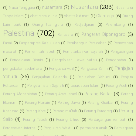
Nusantara
(288)
nusantara
(7)
(1)
Nusa Tenggara
(1)
Nusantara
Olahraga
(6)
Tanpa Islam
(1)
obat cinta dunia
(2)
obat takut mati
(1)
Orang
Lain baik
(1)
Orang tua guru
(1)
Padjadjaran
(2)
Palembang
(1)
Palestina
(702)
Pangeran Diponegoro
(3)
Pancasila
(1)
Pasai
(2)
Paspampres Rasulullah
(1)
Pembangun Peradaban
(2)
Pemecahan
masalah
(1)
Pemerintah rapuh
(1)
Pemutarbalikan sejarah
(1)
Pengasingan
(1)
Pengelolaan Bisnis
(1)
Pengelolaan Hawa Nafsu
(1)
Pengobatan
(1)
Penjajah
pengobatan sederhana
(1)
Penguasa Adil
(1)
Penguasa Zalim
(1)
Yahudi
(35)
Penjajahan Belanda
(1)
Penjajahan Yahudi
(1)
Penjara
Rotterdam
(1)
Penyelamatan Sejarah
(1)
peradaban Islam
(1)
Perang Aceh
(1)
Perang Badar
(3)
Perang Afghanistan
(1)
Perang Arab Israel
(1)
Perang
Ekonomi
(1)
Perang Hunain
(1)
Perang Jawa
(1)
Perang Khaibar
(1)
Perang
Perang
Khandaq
(2)
Perang Kore
(1)
Perang mu'tah
(1)
Perang Paregreg
(1)
Salib
(4)
Perang Tabuk
(1)
Perang Uhud
(2)
Perdagangan rempah
(1)
Pergesekan Internal
(1)
Perguliran Waktu
(1)
permainan anak
(2)
Perniagaan