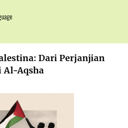
guage
▼
lestina: Dari Perjanjian
i Al-Aqsha