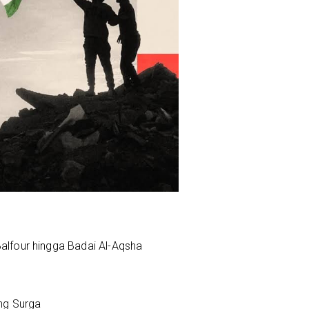
 Balfour hingga Badai Al-Aqsha
ng Surga