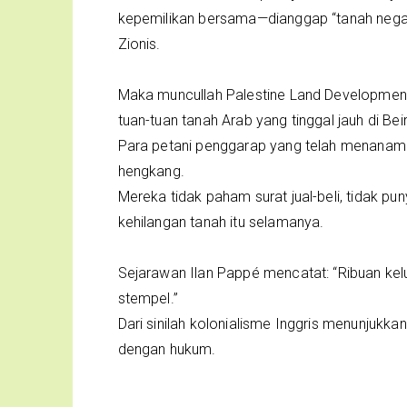
kepemilikan bersama—dianggap “tanah negar
Zionis.
Maka muncullah Palestine Land Development
tuan-tuan tanah Arab yang tinggal jauh di Be
Para petani penggarap yang telah menanam 
hengkang.
Mereka tidak paham surat jual-beli, tidak pu
kehilangan tanah itu selamanya.
Sejarawan Ilan Pappé mencatat: “Ribuan kelu
stempel.”
Dari sinilah kolonialisme Inggris menunjukka
dengan hukum.