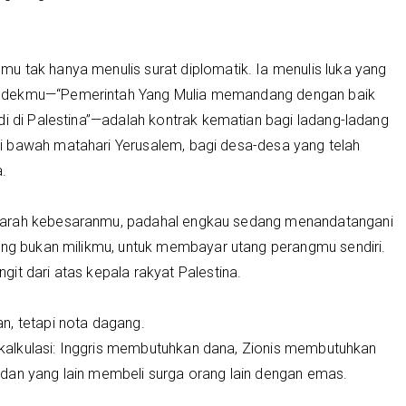
u tak hanya menulis surat diplomatik. Ia menulis luka yang
endekmu—“Pemerintah Yang Mulia memandang dengan baik
di di Palestina”—adalah kontrak kematian bagi ladang-ladang
i bawah matahari Yerusalem, bagi desa-desa yang telah
.
jarah kebesaranmu, padahal engkau sedang menandatangani
yang bukan milikmu, untuk membayar utang perangmu sendiri.
it dari atas kepala rakyat Palestina.
n, tetapi nota dagang.
ri kalkulasi: Inggris membutuhkan dana, Zionis membutuhkan
dan yang lain membeli surga orang lain dengan emas.