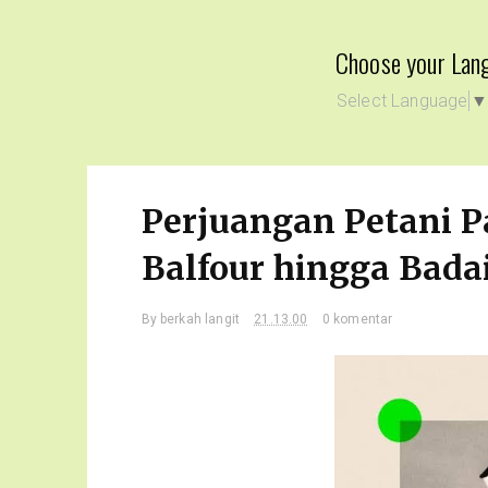
Choose your Lan
Select Language
Perjuangan Petani Pa
Balfour hingga Bada
By
berkah langit
21.13.00
0 komentar