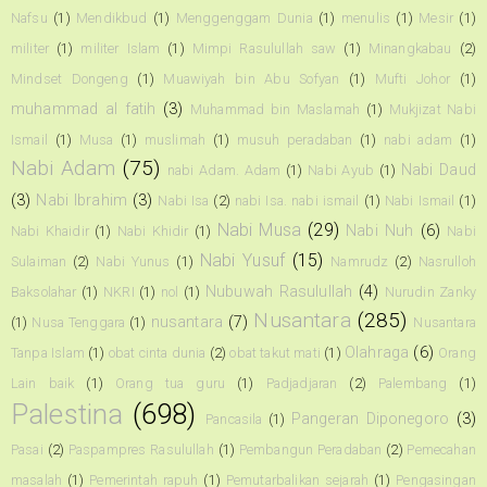
Nafsu
(1)
Mendikbud
(1)
Menggenggam Dunia
(1)
menulis
(1)
Mesir
(1)
militer
(1)
militer Islam
(1)
Mimpi Rasulullah saw
(1)
Minangkabau
(2)
Mindset Dongeng
(1)
Muawiyah bin Abu Sofyan
(1)
Mufti Johor
(1)
muhammad al fatih
(3)
Muhammad bin Maslamah
(1)
Mukjizat Nabi
Ismail
(1)
Musa
(1)
muslimah
(1)
musuh peradaban
(1)
nabi adam
(1)
Nabi Adam
(75)
Nabi Daud
nabi Adam. Adam
(1)
Nabi Ayub
(1)
(3)
Nabi Ibrahim
(3)
Nabi Isa
(2)
nabi Isa. nabi ismail
(1)
Nabi Ismail
(1)
Nabi Musa
(29)
Nabi Nuh
(6)
Nabi Khaidir
(1)
Nabi Khidir
(1)
Nabi
Nabi Yusuf
(15)
Sulaiman
(2)
Nabi Yunus
(1)
Namrudz
(2)
Nasrulloh
Nubuwah Rasulullah
(4)
Baksolahar
(1)
NKRI
(1)
nol
(1)
Nurudin Zanky
Nusantara
(285)
nusantara
(7)
(1)
Nusa Tenggara
(1)
Nusantara
Olahraga
(6)
Tanpa Islam
(1)
obat cinta dunia
(2)
obat takut mati
(1)
Orang
Lain baik
(1)
Orang tua guru
(1)
Padjadjaran
(2)
Palembang
(1)
Palestina
(698)
Pangeran Diponegoro
(3)
Pancasila
(1)
Pasai
(2)
Paspampres Rasulullah
(1)
Pembangun Peradaban
(2)
Pemecahan
masalah
(1)
Pemerintah rapuh
(1)
Pemutarbalikan sejarah
(1)
Pengasingan