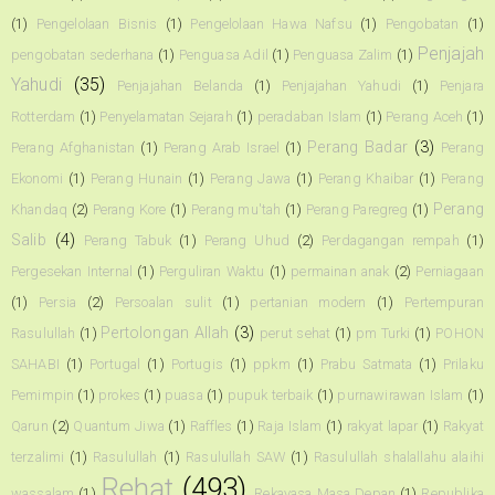
(1)
Pengelolaan Bisnis
(1)
Pengelolaan Hawa Nafsu
(1)
Pengobatan
(1)
Penjajah
pengobatan sederhana
(1)
Penguasa Adil
(1)
Penguasa Zalim
(1)
Yahudi
(35)
Penjajahan Belanda
(1)
Penjajahan Yahudi
(1)
Penjara
Rotterdam
(1)
Penyelamatan Sejarah
(1)
peradaban Islam
(1)
Perang Aceh
(1)
Perang Badar
(3)
Perang Afghanistan
(1)
Perang Arab Israel
(1)
Perang
Ekonomi
(1)
Perang Hunain
(1)
Perang Jawa
(1)
Perang Khaibar
(1)
Perang
Perang
Khandaq
(2)
Perang Kore
(1)
Perang mu'tah
(1)
Perang Paregreg
(1)
Salib
(4)
Perang Tabuk
(1)
Perang Uhud
(2)
Perdagangan rempah
(1)
Pergesekan Internal
(1)
Perguliran Waktu
(1)
permainan anak
(2)
Perniagaan
(1)
Persia
(2)
Persoalan sulit
(1)
pertanian modern
(1)
Pertempuran
Pertolongan Allah
(3)
Rasulullah
(1)
perut sehat
(1)
pm Turki
(1)
POHON
SAHABI
(1)
Portugal
(1)
Portugis
(1)
ppkm
(1)
Prabu Satmata
(1)
Prilaku
Pemimpin
(1)
prokes
(1)
puasa
(1)
pupuk terbaik
(1)
purnawirawan Islam
(1)
Qarun
(2)
Quantum Jiwa
(1)
Raffles
(1)
Raja Islam
(1)
rakyat lapar
(1)
Rakyat
terzalimi
(1)
Rasulullah
(1)
Rasulullah SAW
(1)
Rasulullah shalallahu alaihi
Rehat
(493)
wassalam
(1)
Rekayasa Masa Depan
(1)
Republika