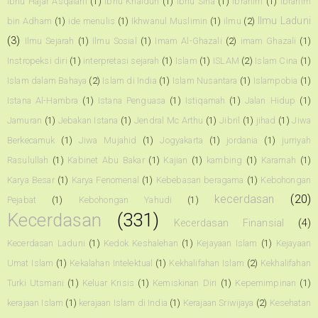
Ibnu Hajar Asqalani
(1)
Ibnu Khaldun
(1)
Ibnu Sina
(1)
Ibrahim
(1)
Ibrahim
Ilmu Laduni
bin Adham
(1)
ide menulis
(1)
Ikhwanul Muslimin
(1)
ilmu
(2)
(3)
Ilmu Sejarah
(1)
Ilmu Sosial
(1)
Imam Al-Ghazali
(2)
imam Ghazali
(1)
Instropeksi diri
(1)
interpretasi sejarah
(1)
Islam
(1)
ISLAM
(2)
Islam Cina
(1)
Islam dalam Bahaya
(2)
Islam di India
(1)
Islam Nusantara
(1)
Islampobia
(1)
Istana Al-Hambra
(1)
Istana Penguasa
(1)
Istiqamah
(1)
Jalan Hidup
(1)
Jamuran
(1)
Jebakan Istana
(1)
Jendral Mc Arthu
(1)
Jibril
(1)
jihad
(1)
Jiwa
Berkecamuk
(1)
Jiwa Mujahid
(1)
Jogyakarta
(1)
jordania
(1)
jurriyah
Rasulullah
(1)
Kabinet Abu Bakar
(1)
Kajian
(1)
kambing
(1)
Karamah
(1)
Karya Besar
(1)
Karya Fenomenal
(1)
Kebebasan beragama
(1)
Kebohongan
kecerdasan
(20)
Pejabat
(1)
Kebohongan Yahudi
(1)
Kecerdasan
(331)
Kecerdasan Finansial
(4)
Kecerdasan Laduni
(1)
Kedok Keshalehan
(1)
Kejayaan Islam
(1)
Kejayaan
Umat Islam
(1)
Kekalahan Intelektual
(1)
Kekhalifahan Islam
(2)
Kekhalifahan
Turki Utsmani
(1)
Keluar Krisis
(1)
Kemiskinan Diri
(1)
Kepemimpinan
(1)
kerajaan Islam
(1)
kerajaan Islam di India
(1)
Kerajaan Sriwijaya
(2)
Kesehatan