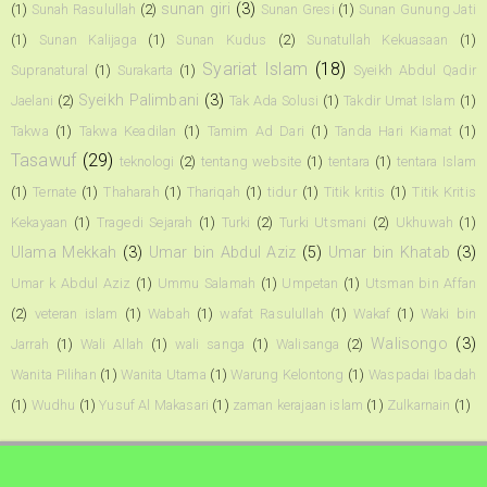
sunan giri
(3)
(1)
Sunah Rasulullah
(2)
Sunan Gresi
(1)
Sunan Gunung Jati
(1)
Sunan Kalijaga
(1)
Sunan Kudus
(2)
Sunatullah Kekuasaan
(1)
Syariat Islam
(18)
Supranatural
(1)
Surakarta
(1)
Syeikh Abdul Qadir
Syeikh Palimbani
(3)
Jaelani
(2)
Tak Ada Solusi
(1)
Takdir Umat Islam
(1)
Takwa
(1)
Takwa Keadilan
(1)
Tamim Ad Dari
(1)
Tanda Hari Kiamat
(1)
Tasawuf
(29)
teknologi
(2)
tentang website
(1)
tentara
(1)
tentara Islam
(1)
Ternate
(1)
Thaharah
(1)
Thariqah
(1)
tidur
(1)
Titik kritis
(1)
Titik Kritis
Kekayaan
(1)
Tragedi Sejarah
(1)
Turki
(2)
Turki Utsmani
(2)
Ukhuwah
(1)
Ulama Mekkah
(3)
Umar bin Abdul Aziz
(5)
Umar bin Khatab
(3)
Umar k Abdul Aziz
(1)
Ummu Salamah
(1)
Umpetan
(1)
Utsman bin Affan
(2)
veteran islam
(1)
Wabah
(1)
wafat Rasulullah
(1)
Wakaf
(1)
Waki bin
Walisongo
(3)
Jarrah
(1)
Wali Allah
(1)
wali sanga
(1)
Walisanga
(2)
Wanita Pilihan
(1)
Wanita Utama
(1)
Warung Kelontong
(1)
Waspadai Ibadah
(1)
Wudhu
(1)
Yusuf Al Makasari
(1)
zaman kerajaan islam
(1)
Zulkarnain
(1)