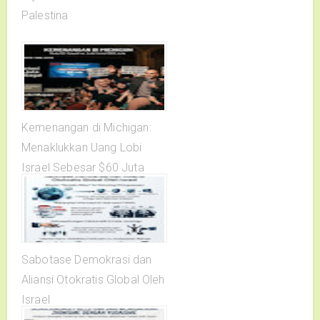
Palestina
Kemenangan di Michigan:
Menaklukkan Uang Lobi
Israel Sebesar $60 Juta
Sabotase Demokrasi dan
Aliansi Otokratis Global Oleh
Israel