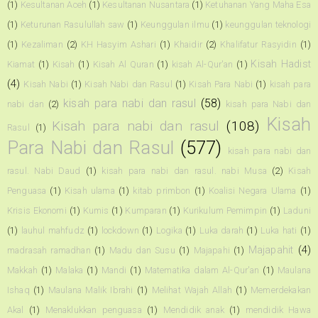
(1)
Kesultanan Aceh
(1)
Kesultanan Nusantara
(1)
Ketuhanan Yang Maha Esa
(1)
Keturunan Rasulullah saw
(1)
Keunggulan ilmu
(1)
keunggulan teknologi
(1)
Kezaliman
(2)
KH Hasyim Ashari
(1)
Khaidir
(2)
Khalifatur Rasyidin
(1)
Kisah Hadist
Kiamat
(1)
Kisah
(1)
Kisah Al Quran
(1)
kisah Al-Qur'an
(1)
(4)
Kisah Nabi
(1)
Kisah Nabi dan Rasul
(1)
Kisah Para Nabi
(1)
kisah para
kisah para nabi dan rasul
(58)
nabi dan
(2)
kisah para Nabi dan
Kisah
Kisah para nabi dan rasul
(108)
Rasul
(1)
Para Nabi dan Rasul
(577)
kisah para nabi dan
rasul. Nabi Daud
(1)
kisah para nabi dan rasul. nabi Musa
(2)
Kisah
Penguasa
(1)
Kisah ulama
(1)
kitab primbon
(1)
Koalisi Negara Ulama
(1)
Krisis Ekonomi
(1)
Kumis
(1)
Kumparan
(1)
Kurikulum Pemimpin
(1)
Laduni
(1)
lauhul mahfudz
(1)
lockdown
(1)
Logika
(1)
Luka darah
(1)
Luka hati
(1)
Majapahit
(4)
madrasah ramadhan
(1)
Madu dan Susu
(1)
Majapahi
(1)
Makkah
(1)
Malaka
(1)
Mandi
(1)
Matematika dalam Al-Qur'an
(1)
Maulana
Ishaq
(1)
Maulana Malik Ibrahi
(1)
Melihat Wajah Allah
(1)
Memerdekakan
Akal
(1)
Menaklukkan penguasa
(1)
Mendidik anak
(1)
mendidik Hawa