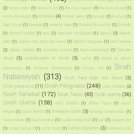
(2)
respon alam
(1)
Revolusi diri
(1)
Revolusi Sejarah
(1)
Revolusi Sosial
(1)
Romawi
(4)
Rindu Rasulullah
(1)
Rumah Semut
(1)
Ruqyah
(1)
Rustum
(1)
Saat Dihina
(1)
Sahabat
(1)
sahabat Nabi
(1)
Sahabat Rasulullah
(1)
SAHABI
(1)
Salimul Aqidah
(1)
satu
(1)
Sayyidah Musyfiqah
(1)
Sejarah
(2)
Sejarah
Nabi
(1)
Sejarah Para Nabi dan Rasul
(1)
Sejarah Penguasa
(1)
selat Malaka
Seruan
(2)
Seleksi Pejabat
(1)
Sengketa Hukum
(1)
Serah Nabawiyah
(1)
Jihad
(3)
shalahuddin al Ayubi
(3)
shalat
(1)
Shalat di dalam
Sirah
kuburannya
(1)
Shalawat Ibrahimiyah
(1)
Simpel Life
(1)
Nabawiyah
(313)
Sirah Para Nabi dan Rasul
(3)
Sirah Penguasa
(248)
Sirah penguasa
(11)
sirah Sahabat
(2)
Sirah Sahabat
(172)
Sirah Tabiin
(43)
Sirah ulama
(36)
Sirah Ulama
(158)
Siroh Sahabat
(1)
Sofyan Tsauri
(1)
Solusi
Sriwijaya Islam
(3)
Negara
(1)
Solusi Praktis
(1)
Strategi Demonstrasi
(1)
Suara Hewan
(1)
Suara lembut
(1)
Sudah Nabawiyah
(1)
Sufi
(1)
sugesti diri
Sultan Mataram
(3)
(1)
sultan Hamid 2
(1)
sultan Islam
(1)
Sultanah Aceh