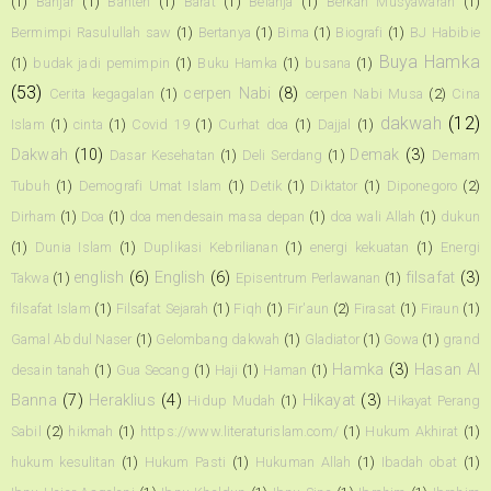
(1)
Banjar
(1)
Banten
(1)
Barat
(1)
Belanja
(1)
Berkah Musyawarah
(1)
Bermimpi Rasulullah saw
(1)
Bertanya
(1)
Bima
(1)
Biografi
(1)
BJ Habibie
Buya Hamka
(1)
budak jadi pemimpin
(1)
Buku Hamka
(1)
busana
(1)
(53)
cerpen Nabi
(8)
Cerita kegagalan
(1)
cerpen Nabi Musa
(2)
Cina
dakwah
(12)
Islam
(1)
cinta
(1)
Covid 19
(1)
Curhat doa
(1)
Dajjal
(1)
Dakwah
(10)
Demak
(3)
Dasar Kesehatan
(1)
Deli Serdang
(1)
Demam
Tubuh
(1)
Demografi Umat Islam
(1)
Detik
(1)
Diktator
(1)
Diponegoro
(2)
Dirham
(1)
Doa
(1)
doa mendesain masa depan
(1)
doa wali Allah
(1)
dukun
(1)
Dunia Islam
(1)
Duplikasi Kebrilianan
(1)
energi kekuatan
(1)
Energi
english
(6)
English
(6)
filsafat
(3)
Takwa
(1)
Episentrum Perlawanan
(1)
filsafat Islam
(1)
Filsafat Sejarah
(1)
Fiqh
(1)
Fir'aun
(2)
Firasat
(1)
Firaun
(1)
Gamal Abdul Naser
(1)
Gelombang dakwah
(1)
Gladiator
(1)
Gowa
(1)
grand
Hamka
(3)
Hasan Al
desain tanah
(1)
Gua Secang
(1)
Haji
(1)
Haman
(1)
Banna
(7)
Heraklius
(4)
Hikayat
(3)
Hidup Mudah
(1)
Hikayat Perang
Sabil
(2)
hikmah
(1)
https://www.literaturislam.com/
(1)
Hukum Akhirat
(1)
hukum kesulitan
(1)
Hukum Pasti
(1)
Hukuman Allah
(1)
Ibadah obat
(1)