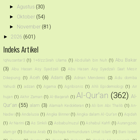
Agustus
(30)
►
Oktober
(54)
►
November
(81)
►
2026
(601)
►
Indeks Artikel
Abu Bakar
!qNusantar3
(1)
1+6!zzSirah Ulama
(1)
Abdullah bin Nuh
(1)
(3)
Abu Hasan Asy Syadzali
(2)
Abu Hasan Asy Syadzali Saat Mesir
Aceh
(6)
Adam
(5)
Dikepung
(1)
Adnan Menderes
(2)
Adu domba
Yahudi
(1)
adzan
(1)
Agama
(1)
Agribisnis
(1)
Ahli Epidemiologi
(1)
Air
Al-Qur'an
(362)
Al-
hujan
(1)
Akhir Zaman
(1)
Al-Baqarah
(1)
Qur’an
(55)
alam
(3)
Alamiah Kedokteran
(1)
Ali bin Abi Thalib
(1)
An-
Nadwi
(1)
Andalusia
(1)
Angka Binner
(1)
Angka dalam Al-Qur'an
(1)
Aqidah
(1)
Ar Narini
(2)
As Sinkili
(2)
Asbabulnuzul
(1)
Ashabul Kahfi
(1)
Aurangzeb
alamgir
(1)
Bahasa Arab
(1)
Bahaya Kemunduran Umat Islam
(1)
Bani Israel