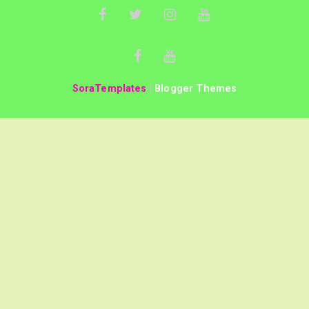
SoraTemplates
|
Blogger Themes