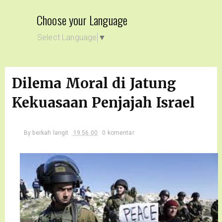
Choose your Language
Select Language
▼
Dilema Moral di Jatung
Kekuasaan Penjajah Israel
By
berkah langit
19.56.00
0 komentar