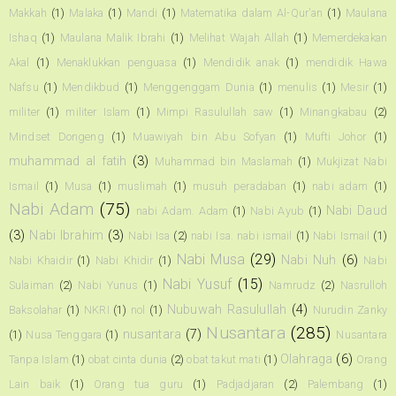
Makkah
(1)
Malaka
(1)
Mandi
(1)
Matematika dalam Al-Qur'an
(1)
Maulana
Ishaq
(1)
Maulana Malik Ibrahi
(1)
Melihat Wajah Allah
(1)
Memerdekakan
Akal
(1)
Menaklukkan penguasa
(1)
Mendidik anak
(1)
mendidik Hawa
Nafsu
(1)
Mendikbud
(1)
Menggenggam Dunia
(1)
menulis
(1)
Mesir
(1)
militer
(1)
militer Islam
(1)
Mimpi Rasulullah saw
(1)
Minangkabau
(2)
Mindset Dongeng
(1)
Muawiyah bin Abu Sofyan
(1)
Mufti Johor
(1)
muhammad al fatih
(3)
Muhammad bin Maslamah
(1)
Mukjizat Nabi
Ismail
(1)
Musa
(1)
muslimah
(1)
musuh peradaban
(1)
nabi adam
(1)
Nabi Adam
(75)
Nabi Daud
nabi Adam. Adam
(1)
Nabi Ayub
(1)
(3)
Nabi Ibrahim
(3)
Nabi Isa
(2)
nabi Isa. nabi ismail
(1)
Nabi Ismail
(1)
Nabi Musa
(29)
Nabi Nuh
(6)
Nabi Khaidir
(1)
Nabi Khidir
(1)
Nabi
Nabi Yusuf
(15)
Sulaiman
(2)
Nabi Yunus
(1)
Namrudz
(2)
Nasrulloh
Nubuwah Rasulullah
(4)
Baksolahar
(1)
NKRI
(1)
nol
(1)
Nurudin Zanky
Nusantara
(285)
nusantara
(7)
(1)
Nusa Tenggara
(1)
Nusantara
Olahraga
(6)
Tanpa Islam
(1)
obat cinta dunia
(2)
obat takut mati
(1)
Orang
Lain baik
(1)
Orang tua guru
(1)
Padjadjaran
(2)
Palembang
(1)