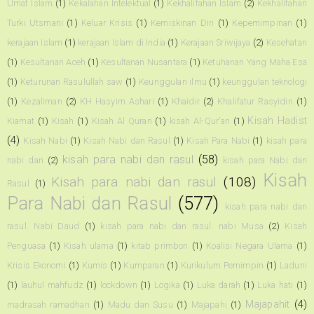
Umat Islam
(1)
Kekalahan Intelektual
(1)
Kekhalifahan Islam
(2)
Kekhalifahan
Turki Utsmani
(1)
Keluar Krisis
(1)
Kemiskinan Diri
(1)
Kepemimpinan
(1)
kerajaan Islam
(1)
kerajaan Islam di India
(1)
Kerajaan Sriwijaya
(2)
Kesehatan
(1)
Kesultanan Aceh
(1)
Kesultanan Nusantara
(1)
Ketuhanan Yang Maha Esa
(1)
Keturunan Rasulullah saw
(1)
Keunggulan ilmu
(1)
keunggulan teknologi
(1)
Kezaliman
(2)
KH Hasyim Ashari
(1)
Khaidir
(2)
Khalifatur Rasyidin
(1)
Kisah Hadist
Kiamat
(1)
Kisah
(1)
Kisah Al Quran
(1)
kisah Al-Qur'an
(1)
(4)
Kisah Nabi
(1)
Kisah Nabi dan Rasul
(1)
Kisah Para Nabi
(1)
kisah para
kisah para nabi dan rasul
(58)
nabi dan
(2)
kisah para Nabi dan
Kisah
Kisah para nabi dan rasul
(108)
Rasul
(1)
Para Nabi dan Rasul
(577)
kisah para nabi dan
rasul. Nabi Daud
(1)
kisah para nabi dan rasul. nabi Musa
(2)
Kisah
Penguasa
(1)
Kisah ulama
(1)
kitab primbon
(1)
Koalisi Negara Ulama
(1)
Krisis Ekonomi
(1)
Kumis
(1)
Kumparan
(1)
Kurikulum Pemimpin
(1)
Laduni
(1)
lauhul mahfudz
(1)
lockdown
(1)
Logika
(1)
Luka darah
(1)
Luka hati
(1)
Majapahit
(4)
madrasah ramadhan
(1)
Madu dan Susu
(1)
Majapahi
(1)