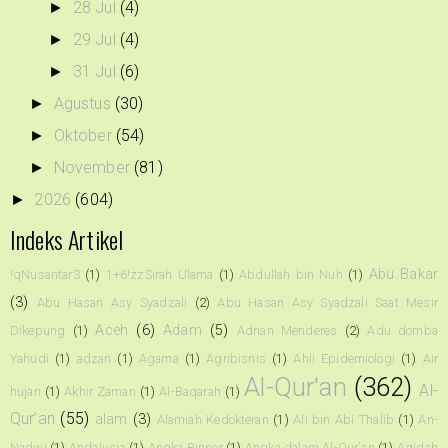
28 Jul
(4)
►
29 Jul
(4)
►
31 Jul
(6)
►
Agustus
(30)
►
Oktober
(54)
►
November
(81)
►
2026
(604)
►
Indeks Artikel
Abu Bakar
!qNusantar3
(1)
1+6!zzSirah Ulama
(1)
Abdullah bin Nuh
(1)
(3)
Abu Hasan Asy Syadzali
(2)
Abu Hasan Asy Syadzali Saat Mesir
Aceh
(6)
Adam
(5)
Dikepung
(1)
Adnan Menderes
(2)
Adu domba
Yahudi
(1)
adzan
(1)
Agama
(1)
Agribisnis
(1)
Ahli Epidemiologi
(1)
Air
Al-Qur'an
(362)
Al-
hujan
(1)
Akhir Zaman
(1)
Al-Baqarah
(1)
Qur’an
(55)
alam
(3)
Alamiah Kedokteran
(1)
Ali bin Abi Thalib
(1)
An-
Nadwi
(1)
Andalusia
(1)
Angka Binner
(1)
Angka dalam Al-Qur'an
(1)
Aqidah