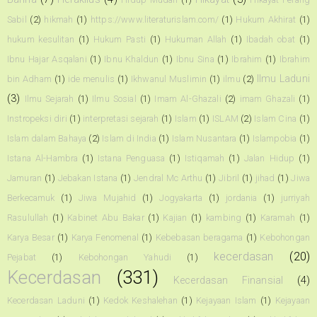
Sabil
(2)
hikmah
(1)
https://www.literaturislam.com/
(1)
Hukum Akhirat
(1)
hukum kesulitan
(1)
Hukum Pasti
(1)
Hukuman Allah
(1)
Ibadah obat
(1)
Ibnu Hajar Asqalani
(1)
Ibnu Khaldun
(1)
Ibnu Sina
(1)
Ibrahim
(1)
Ibrahim
Ilmu Laduni
bin Adham
(1)
ide menulis
(1)
Ikhwanul Muslimin
(1)
ilmu
(2)
(3)
Ilmu Sejarah
(1)
Ilmu Sosial
(1)
Imam Al-Ghazali
(2)
imam Ghazali
(1)
Instropeksi diri
(1)
interpretasi sejarah
(1)
Islam
(1)
ISLAM
(2)
Islam Cina
(1)
Islam dalam Bahaya
(2)
Islam di India
(1)
Islam Nusantara
(1)
Islampobia
(1)
Istana Al-Hambra
(1)
Istana Penguasa
(1)
Istiqamah
(1)
Jalan Hidup
(1)
Jamuran
(1)
Jebakan Istana
(1)
Jendral Mc Arthu
(1)
Jibril
(1)
jihad
(1)
Jiwa
Berkecamuk
(1)
Jiwa Mujahid
(1)
Jogyakarta
(1)
jordania
(1)
jurriyah
Rasulullah
(1)
Kabinet Abu Bakar
(1)
Kajian
(1)
kambing
(1)
Karamah
(1)
Karya Besar
(1)
Karya Fenomenal
(1)
Kebebasan beragama
(1)
Kebohongan
kecerdasan
(20)
Pejabat
(1)
Kebohongan Yahudi
(1)
Kecerdasan
(331)
Kecerdasan Finansial
(4)
Kecerdasan Laduni
(1)
Kedok Keshalehan
(1)
Kejayaan Islam
(1)
Kejayaan