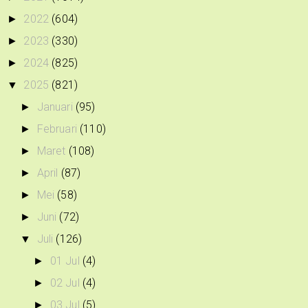
2022
(604)
►
2023
(330)
►
2024
(825)
►
2025
(821)
▼
Januari
(95)
►
Februari
(110)
►
Maret
(108)
►
April
(87)
►
Mei
(58)
►
Juni
(72)
►
Juli
(126)
▼
01 Jul
(4)
►
02 Jul
(4)
►
03 Jul
(5)
►