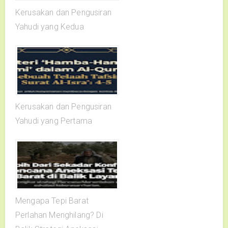
Kerusakan dan Pengusiran
Yahudi yang Kedua
Kerusakan dan Pengusiran
Yahudi yang Pertama
Mengapa Tepi Barat
Perlahan Menghilang? Di