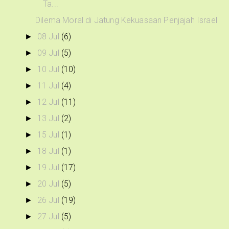
Ta...
Dilema Moral di Jatung Kekuasaan Penjajah Israel
08 Jul
(6)
►
09 Jul
(5)
►
10 Jul
(10)
►
11 Jul
(4)
►
12 Jul
(11)
►
13 Jul
(2)
►
15 Jul
(1)
►
18 Jul
(1)
►
19 Jul
(17)
►
20 Jul
(5)
►
26 Jul
(19)
►
27 Jul
(5)
►