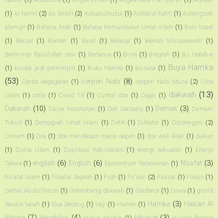
(1)
Ar Narini
(2)
As Sinkili
(2)
Asbabulnuzul
(1)
Ashabul Kahfi
(1)
Aurangzeb
alamgir
(1)
Bahasa Arab
(1)
Bahaya Kemunduran Umat Islam
(1)
Bani Israel
(1)
Banjar
(1)
Banten
(1)
Barat
(1)
Belanja
(1)
Berkah Musyawarah
(1)
Bermimpi Rasulullah saw
(1)
Bertanya
(1)
Bima
(1)
Biografi
(1)
BJ Habibie
Buya Hamka
(1)
budak jadi pemimpin
(1)
Buku Hamka
(1)
busana
(1)
(53)
cerpen Nabi
(8)
Cerita kegagalan
(1)
cerpen Nabi Musa
(2)
Cina
dakwah
(13)
Islam
(1)
cinta
(1)
Covid 19
(1)
Curhat doa
(1)
Dajjal
(1)
Dakwah
(10)
Demak
(3)
Dasar Kesehatan
(1)
Deli Serdang
(1)
Demam
Tubuh
(1)
Demografi Umat Islam
(1)
Detik
(1)
Diktator
(1)
Diponegoro
(2)
Dirham
(1)
Doa
(1)
doa mendesain masa depan
(1)
doa wali Allah
(1)
dukun
(1)
Dunia Islam
(1)
Duplikasi Kebrilianan
(1)
energi kekuatan
(1)
Energi
english
(6)
English
(6)
filsafat
(3)
Takwa
(1)
Episentrum Perlawanan
(1)
filsafat Islam
(1)
Filsafat Sejarah
(1)
Fiqh
(1)
Fir'aun
(2)
Firasat
(1)
Firaun
(1)
Gamal Abdul Naser
(1)
Gelombang dakwah
(1)
Gladiator
(1)
Gowa
(1)
grand
Hamka
(3)
Hasan Al
desain tanah
(1)
Gua Secang
(1)
Haji
(1)
Haman
(1)
Banna
(7)
Heraklius
(4)
Hikayat
(3)
Hidup Mudah
(1)
Hikayat Perang