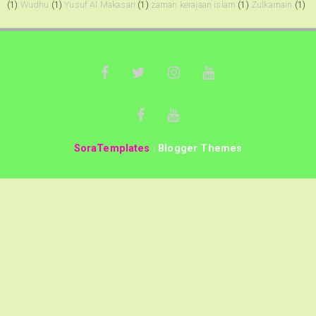
(1)
Wudhu
(1)
Yusuf Al Makasari
(1)
zaman kerajaan islam
(1)
Zulkarnain
(1)
SoraTemplates
|
Blogger Themes