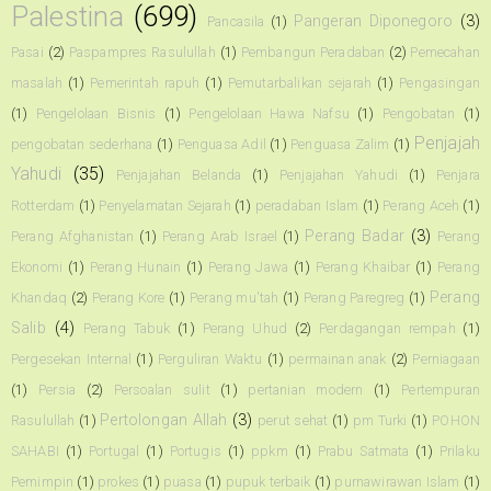
Palestina
(699)
Pangeran Diponegoro
(3)
Pancasila
(1)
Pasai
(2)
Paspampres Rasulullah
(1)
Pembangun Peradaban
(2)
Pemecahan
masalah
(1)
Pemerintah rapuh
(1)
Pemutarbalikan sejarah
(1)
Pengasingan
(1)
Pengelolaan Bisnis
(1)
Pengelolaan Hawa Nafsu
(1)
Pengobatan
(1)
Penjajah
pengobatan sederhana
(1)
Penguasa Adil
(1)
Penguasa Zalim
(1)
Yahudi
(35)
Penjajahan Belanda
(1)
Penjajahan Yahudi
(1)
Penjara
Rotterdam
(1)
Penyelamatan Sejarah
(1)
peradaban Islam
(1)
Perang Aceh
(1)
Perang Badar
(3)
Perang Afghanistan
(1)
Perang Arab Israel
(1)
Perang
Ekonomi
(1)
Perang Hunain
(1)
Perang Jawa
(1)
Perang Khaibar
(1)
Perang
Perang
Khandaq
(2)
Perang Kore
(1)
Perang mu'tah
(1)
Perang Paregreg
(1)
Salib
(4)
Perang Tabuk
(1)
Perang Uhud
(2)
Perdagangan rempah
(1)
Pergesekan Internal
(1)
Perguliran Waktu
(1)
permainan anak
(2)
Perniagaan
(1)
Persia
(2)
Persoalan sulit
(1)
pertanian modern
(1)
Pertempuran
Pertolongan Allah
(3)
Rasulullah
(1)
perut sehat
(1)
pm Turki
(1)
POHON
SAHABI
(1)
Portugal
(1)
Portugis
(1)
ppkm
(1)
Prabu Satmata
(1)
Prilaku
Pemimpin
(1)
prokes
(1)
puasa
(1)
pupuk terbaik
(1)
purnawirawan Islam
(1)