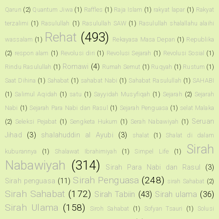
Qarun
(2)
Quantum Jiwa
(1)
Raffles
(1)
Raja Islam
(1)
rakyat lapar
(1)
Rakyat
terzalimi
(1)
Rasulullah
(1)
Rasulullah SAW
(1)
Rasulullah shalallahu alaihi
Rehat
(493)
wassalam
(1)
Rekayasa Masa Depan
(1)
Republika
(2)
respon alam
(1)
Revolusi diri
(1)
Revolusi Sejarah
(1)
Revolusi Sosial
(1)
Romawi
(4)
Rindu Rasulullah
(1)
Rumah Semut
(1)
Ruqyah
(1)
Rustum
(1)
Saat Dihina
(1)
Sahabat
(1)
sahabat Nabi
(1)
Sahabat Rasulullah
(1)
SAHABI
(1)
Salimul Aqidah
(1)
satu
(1)
Sayyidah Musyfiqah
(1)
Sejarah
(2)
Sejarah
Nabi
(1)
Sejarah Para Nabi dan Rasul
(1)
Sejarah Penguasa
(1)
selat Malaka
Seruan
(2)
Seleksi Pejabat
(1)
Sengketa Hukum
(1)
Serah Nabawiyah
(1)
Jihad
(3)
shalahuddin al Ayubi
(3)
shalat
(1)
Shalat di dalam
Sirah
kuburannya
(1)
Shalawat Ibrahimiyah
(1)
Simpel Life
(1)
Nabawiyah
(314)
Sirah Para Nabi dan Rasul
(3)
Sirah Penguasa
(248)
Sirah penguasa
(11)
sirah Sahabat
(2)
Sirah Sahabat
(172)
Sirah Tabiin
(43)
Sirah ulama
(36)
Sirah Ulama
(158)
Siroh Sahabat
(1)
Sofyan Tsauri
(1)
Solusi