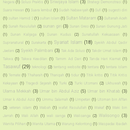
Sriwijaya Islam
(3)
Negara
(1)
Solusi Praktis
(1)
Strategi Demonstrasi
(1)
Suara Hewan
(1)
Suara lembut
(1)
Sudah Nabawiyah
(1)
Sufi
(1)
sugesti diri
Sultan Mataram
(3)
(1)
sultan Hamid 2
(1)
sultan Islam
(1)
Sultanah Aceh
sunan giri
(3)
(1)
Sunah Rasulullah
(2)
Sunan Gresi
(1)
Sunan Gunung Jati
(1)
Sunan Kalijaga
(1)
Sunan Kudus
(2)
Sunatullah Kekuasaan
(1)
Syariat Islam
(18)
Supranatural
(1)
Surakarta
(1)
Syeikh Abdul Qadir
Syeikh Palimbani
(3)
Jaelani
(2)
Tak Ada Solusi
(1)
Takdir Umat Islam
(1)
Takwa
(1)
Takwa Keadilan
(1)
Tamim Ad Dari
(1)
Tanda Hari Kiamat
(1)
Tasawuf
(29)
teknologi
(2)
tentang website
(1)
tentara
(1)
tentara Islam
(1)
Ternate
(1)
Thaharah
(1)
Thariqah
(1)
tidur
(1)
Titik kritis
(1)
Titik Kritis
Kekayaan
(1)
Tragedi Sejarah
(1)
Turki
(2)
Turki Utsmani
(2)
Ukhuwah
(1)
Ulama Mekkah
(3)
Umar bin Abdul Aziz
(5)
Umar bin Khatab
(3)
Umar k Abdul Aziz
(1)
Ummu Salamah
(1)
Umpetan
(1)
Utsman bin Affan
(2)
veteran islam
(1)
Wabah
(1)
wafat Rasulullah
(1)
Wakaf
(1)
Waki bin
Walisongo
(3)
Jarrah
(1)
Wali Allah
(1)
wali sanga
(1)
Walisanga
(2)
Wanita Pilihan
(1)
Wanita Utama
(1)
Warung Kelontong
(1)
Waspadai Ibadah