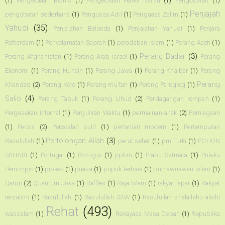
(1)
Pengelolaan Bisnis
(1)
Pengelolaan Hawa Nafsu
(1)
Pengobatan
(1)
Penjajah
pengobatan sederhana
(1)
Penguasa Adil
(1)
Penguasa Zalim
(1)
Yahudi
(35)
Penjajahan Belanda
(1)
Penjajahan Yahudi
(1)
Penjara
Rotterdam
(1)
Penyelamatan Sejarah
(1)
peradaban Islam
(1)
Perang Aceh
(1)
Perang Badar
(3)
Perang Afghanistan
(1)
Perang Arab Israel
(1)
Perang
Ekonomi
(1)
Perang Hunain
(1)
Perang Jawa
(1)
Perang Khaibar
(1)
Perang
Perang
Khandaq
(2)
Perang Kore
(1)
Perang mu'tah
(1)
Perang Paregreg
(1)
Salib
(4)
Perang Tabuk
(1)
Perang Uhud
(2)
Perdagangan rempah
(1)
Pergesekan Internal
(1)
Perguliran Waktu
(1)
permainan anak
(2)
Perniagaan
(1)
Persia
(2)
Persoalan sulit
(1)
pertanian modern
(1)
Pertempuran
Pertolongan Allah
(3)
Rasulullah
(1)
perut sehat
(1)
pm Turki
(1)
POHON
SAHABI
(1)
Portugal
(1)
Portugis
(1)
ppkm
(1)
Prabu Satmata
(1)
Prilaku
Pemimpin
(1)
prokes
(1)
puasa
(1)
pupuk terbaik
(1)
purnawirawan Islam
(1)
Qarun
(2)
Quantum Jiwa
(1)
Raffles
(1)
Raja Islam
(1)
rakyat lapar
(1)
Rakyat
terzalimi
(1)
Rasulullah
(1)
Rasulullah SAW
(1)
Rasulullah shalallahu alaihi
Rehat
(493)
wassalam
(1)
Rekayasa Masa Depan
(1)
Republika