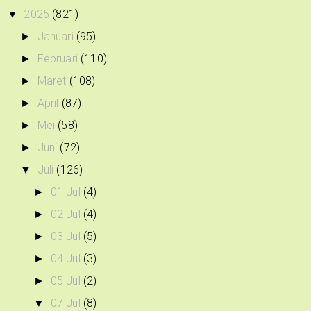
2025
(821)
▼
Januari
(95)
►
Februari
(110)
►
Maret
(108)
►
April
(87)
►
Mei
(58)
►
Juni
(72)
►
Juli
(126)
▼
01 Jul
(4)
►
02 Jul
(4)
►
03 Jul
(5)
►
04 Jul
(3)
►
05 Jul
(2)
►
07 Jul
(8)
▼