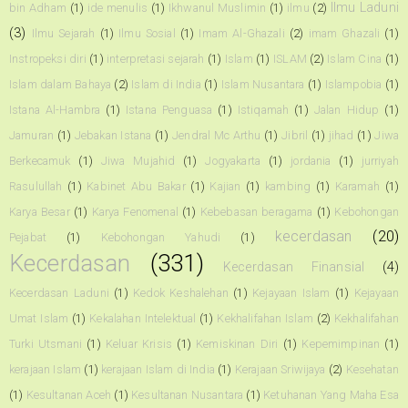
Ilmu Laduni
bin Adham
(1)
ide menulis
(1)
Ikhwanul Muslimin
(1)
ilmu
(2)
(3)
Ilmu Sejarah
(1)
Ilmu Sosial
(1)
Imam Al-Ghazali
(2)
imam Ghazali
(1)
Instropeksi diri
(1)
interpretasi sejarah
(1)
Islam
(1)
ISLAM
(2)
Islam Cina
(1)
Islam dalam Bahaya
(2)
Islam di India
(1)
Islam Nusantara
(1)
Islampobia
(1)
Istana Al-Hambra
(1)
Istana Penguasa
(1)
Istiqamah
(1)
Jalan Hidup
(1)
Jamuran
(1)
Jebakan Istana
(1)
Jendral Mc Arthu
(1)
Jibril
(1)
jihad
(1)
Jiwa
Berkecamuk
(1)
Jiwa Mujahid
(1)
Jogyakarta
(1)
jordania
(1)
jurriyah
Rasulullah
(1)
Kabinet Abu Bakar
(1)
Kajian
(1)
kambing
(1)
Karamah
(1)
Karya Besar
(1)
Karya Fenomenal
(1)
Kebebasan beragama
(1)
Kebohongan
kecerdasan
(20)
Pejabat
(1)
Kebohongan Yahudi
(1)
Kecerdasan
(331)
Kecerdasan Finansial
(4)
Kecerdasan Laduni
(1)
Kedok Keshalehan
(1)
Kejayaan Islam
(1)
Kejayaan
Umat Islam
(1)
Kekalahan Intelektual
(1)
Kekhalifahan Islam
(2)
Kekhalifahan
Turki Utsmani
(1)
Keluar Krisis
(1)
Kemiskinan Diri
(1)
Kepemimpinan
(1)
kerajaan Islam
(1)
kerajaan Islam di India
(1)
Kerajaan Sriwijaya
(2)
Kesehatan
(1)
Kesultanan Aceh
(1)
Kesultanan Nusantara
(1)
Ketuhanan Yang Maha Esa