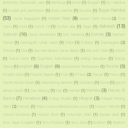
Bermimpi Rasulullah saw
(1)
Bertanya
(1)
Bima
(1)
Biografi
(1)
BJ Habibie
Buya Hamka
(1)
budak jadi pemimpin
(1)
Buku Hamka
(1)
busana
(1)
(53)
cerpen Nabi
(8)
Cerita kegagalan
(1)
cerpen Nabi Musa
(2)
Cina
dakwah
(13)
Islam
(1)
cinta
(1)
Covid 19
(1)
Curhat doa
(1)
Dajjal
(1)
Dakwah
(10)
Demak
(3)
Dasar Kesehatan
(1)
Deli Serdang
(1)
Demam
Tubuh
(1)
Demografi Umat Islam
(1)
Detik
(1)
Diktator
(1)
Diponegoro
(2)
Dirham
(1)
Doa
(1)
doa mendesain masa depan
(1)
doa wali Allah
(1)
dukun
(1)
Dunia Islam
(1)
Duplikasi Kebrilianan
(1)
energi kekuatan
(1)
Energi
english
(6)
English
(6)
filsafat
(3)
Takwa
(1)
Episentrum Perlawanan
(1)
filsafat Islam
(1)
Filsafat Sejarah
(1)
Fiqh
(1)
Fir'aun
(2)
Firasat
(1)
Firaun
(1)
Gamal Abdul Naser
(1)
Gelombang dakwah
(1)
Gladiator
(1)
Gowa
(1)
grand
Hamka
(3)
Hasan Al
desain tanah
(1)
Gua Secang
(1)
Haji
(1)
Haman
(1)
Banna
(7)
Heraklius
(4)
Hikayat
(3)
Hidup Mudah
(1)
Hikayat Perang
Sabil
(2)
hikmah
(1)
https://www.literaturislam.com/
(1)
Hukum Akhirat
(1)
hukum kesulitan
(1)
Hukum Pasti
(1)
Hukuman Allah
(1)
Ibadah obat
(1)
Ibnu Hajar Asqalani
(1)
Ibnu Khaldun
(1)
Ibnu Sina
(1)
Ibrahim
(1)
Ibrahim