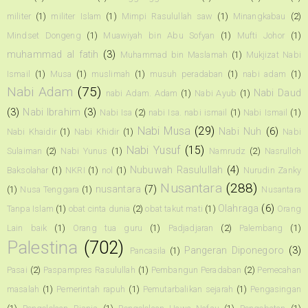
militer
(1)
militer Islam
(1)
Mimpi Rasulullah saw
(1)
Minangkabau
(2)
Mindset Dongeng
(1)
Muawiyah bin Abu Sofyan
(1)
Mufti Johor
(1)
muhammad al fatih
(3)
Muhammad bin Maslamah
(1)
Mukjizat Nabi
Ismail
(1)
Musa
(1)
muslimah
(1)
musuh peradaban
(1)
nabi adam
(1)
Nabi Adam
(75)
Nabi Daud
nabi Adam. Adam
(1)
Nabi Ayub
(1)
(3)
Nabi Ibrahim
(3)
Nabi Isa
(2)
nabi Isa. nabi ismail
(1)
Nabi Ismail
(1)
Nabi Musa
(29)
Nabi Nuh
(6)
Nabi Khaidir
(1)
Nabi Khidir
(1)
Nabi
Nabi Yusuf
(15)
Sulaiman
(2)
Nabi Yunus
(1)
Namrudz
(2)
Nasrulloh
Nubuwah Rasulullah
(4)
Baksolahar
(1)
NKRI
(1)
nol
(1)
Nurudin Zanky
Nusantara
(288)
nusantara
(7)
(1)
Nusa Tenggara
(1)
Nusantara
Olahraga
(6)
Tanpa Islam
(1)
obat cinta dunia
(2)
obat takut mati
(1)
Orang
Lain baik
(1)
Orang tua guru
(1)
Padjadjaran
(2)
Palembang
(1)
Palestina
(702)
Pangeran Diponegoro
(3)
Pancasila
(1)
Pasai
(2)
Paspampres Rasulullah
(1)
Pembangun Peradaban
(2)
Pemecahan
masalah
(1)
Pemerintah rapuh
(1)
Pemutarbalikan sejarah
(1)
Pengasingan