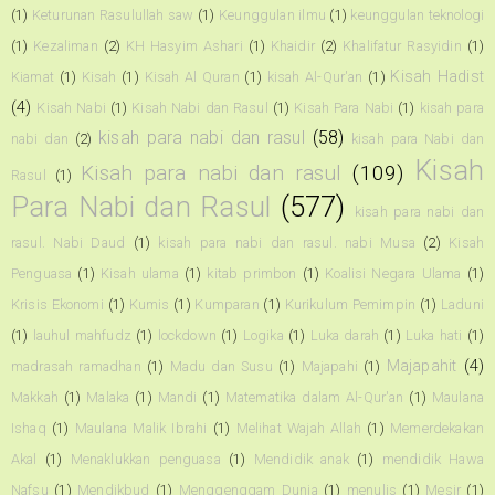
(1)
Keturunan Rasulullah saw
(1)
Keunggulan ilmu
(1)
keunggulan teknologi
(1)
Kezaliman
(2)
KH Hasyim Ashari
(1)
Khaidir
(2)
Khalifatur Rasyidin
(1)
Kisah Hadist
Kiamat
(1)
Kisah
(1)
Kisah Al Quran
(1)
kisah Al-Qur'an
(1)
(4)
Kisah Nabi
(1)
Kisah Nabi dan Rasul
(1)
Kisah Para Nabi
(1)
kisah para
kisah para nabi dan rasul
(58)
nabi dan
(2)
kisah para Nabi dan
Kisah
Kisah para nabi dan rasul
(109)
Rasul
(1)
Para Nabi dan Rasul
(577)
kisah para nabi dan
rasul. Nabi Daud
(1)
kisah para nabi dan rasul. nabi Musa
(2)
Kisah
Penguasa
(1)
Kisah ulama
(1)
kitab primbon
(1)
Koalisi Negara Ulama
(1)
Krisis Ekonomi
(1)
Kumis
(1)
Kumparan
(1)
Kurikulum Pemimpin
(1)
Laduni
(1)
lauhul mahfudz
(1)
lockdown
(1)
Logika
(1)
Luka darah
(1)
Luka hati
(1)
Majapahit
(4)
madrasah ramadhan
(1)
Madu dan Susu
(1)
Majapahi
(1)
Makkah
(1)
Malaka
(1)
Mandi
(1)
Matematika dalam Al-Qur'an
(1)
Maulana
Ishaq
(1)
Maulana Malik Ibrahi
(1)
Melihat Wajah Allah
(1)
Memerdekakan
Akal
(1)
Menaklukkan penguasa
(1)
Mendidik anak
(1)
mendidik Hawa
Nafsu
(1)
Mendikbud
(1)
Menggenggam Dunia
(1)
menulis
(1)
Mesir
(1)