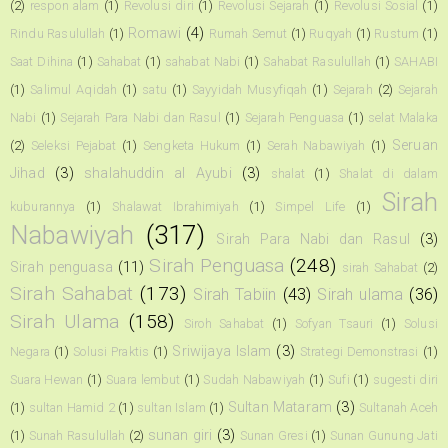
(2)
respon alam
(1)
Revolusi diri
(1)
Revolusi Sejarah
(1)
Revolusi Sosial
(1)
Romawi
(4)
Rindu Rasulullah
(1)
Rumah Semut
(1)
Ruqyah
(1)
Rustum
(1)
Saat Dihina
(1)
Sahabat
(1)
sahabat Nabi
(1)
Sahabat Rasulullah
(1)
SAHABI
(1)
Salimul Aqidah
(1)
satu
(1)
Sayyidah Musyfiqah
(1)
Sejarah
(2)
Sejarah
Nabi
(1)
Sejarah Para Nabi dan Rasul
(1)
Sejarah Penguasa
(1)
selat Malaka
Seruan
(2)
Seleksi Pejabat
(1)
Sengketa Hukum
(1)
Serah Nabawiyah
(1)
Jihad
(3)
shalahuddin al Ayubi
(3)
shalat
(1)
Shalat di dalam
Sirah
kuburannya
(1)
Shalawat Ibrahimiyah
(1)
Simpel Life
(1)
Nabawiyah
(317)
Sirah Para Nabi dan Rasul
(3)
Sirah Penguasa
(248)
Sirah penguasa
(11)
sirah Sahabat
(2)
Sirah Sahabat
(173)
Sirah Tabiin
(43)
Sirah ulama
(36)
Sirah Ulama
(158)
Siroh Sahabat
(1)
Sofyan Tsauri
(1)
Solusi
Sriwijaya Islam
(3)
Negara
(1)
Solusi Praktis
(1)
Strategi Demonstrasi
(1)
Suara Hewan
(1)
Suara lembut
(1)
Sudah Nabawiyah
(1)
Sufi
(1)
sugesti diri
Sultan Mataram
(3)
(1)
sultan Hamid 2
(1)
sultan Islam
(1)
Sultanah Aceh
sunan giri
(3)
(1)
Sunah Rasulullah
(2)
Sunan Gresi
(1)
Sunan Gunung Jati