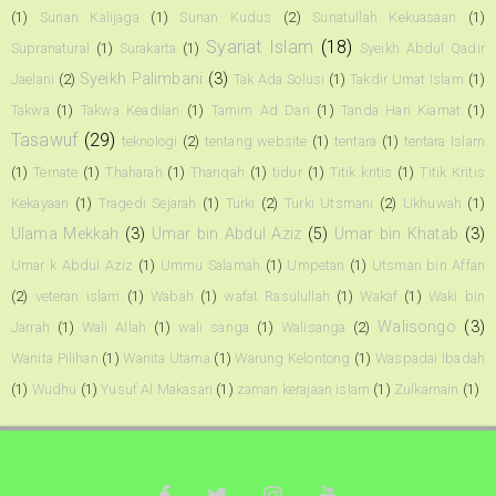
(1)
Sunan Kalijaga
(1)
Sunan Kudus
(2)
Sunatullah Kekuasaan
(1)
Syariat Islam
(18)
Supranatural
(1)
Surakarta
(1)
Syeikh Abdul Qadir
Syeikh Palimbani
(3)
Jaelani
(2)
Tak Ada Solusi
(1)
Takdir Umat Islam
(1)
Takwa
(1)
Takwa Keadilan
(1)
Tamim Ad Dari
(1)
Tanda Hari Kiamat
(1)
Tasawuf
(29)
teknologi
(2)
tentang website
(1)
tentara
(1)
tentara Islam
(1)
Ternate
(1)
Thaharah
(1)
Thariqah
(1)
tidur
(1)
Titik kritis
(1)
Titik Kritis
Kekayaan
(1)
Tragedi Sejarah
(1)
Turki
(2)
Turki Utsmani
(2)
Ukhuwah
(1)
Ulama Mekkah
(3)
Umar bin Abdul Aziz
(5)
Umar bin Khatab
(3)
Umar k Abdul Aziz
(1)
Ummu Salamah
(1)
Umpetan
(1)
Utsman bin Affan
(2)
veteran islam
(1)
Wabah
(1)
wafat Rasulullah
(1)
Wakaf
(1)
Waki bin
Walisongo
(3)
Jarrah
(1)
Wali Allah
(1)
wali sanga
(1)
Walisanga
(2)
Wanita Pilihan
(1)
Wanita Utama
(1)
Warung Kelontong
(1)
Waspadai Ibadah
(1)
Wudhu
(1)
Yusuf Al Makasari
(1)
zaman kerajaan islam
(1)
Zulkarnain
(1)