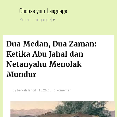
Choose your Language
Select Language
▼
Dua Medan, Dua Zaman:
Ketika Abu Jahal dan
Netanyahu Menolak
Mundur
By
berkah langit
16.26.00
0 komentar