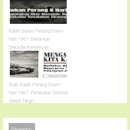
Kalah dalam Perang Enam
Hari 1967: Benarkah
Sekadar Kekeliruan
Strategi?
Arab Kalah Perang Enam
Hari 1967: Pertikaian Internal
dalam Negri
0 komentar: