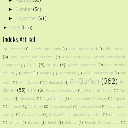
Agustus
(30)
►
Oktober
(54)
►
November
(81)
►
2026
(616)
►
Indeks Artikel
Abu Bakar
!qNusantar3
(1)
1+6!zzSirah Ulama
(1)
Abdullah bin Nuh
(1)
(3)
Abu Hasan Asy Syadzali
(2)
Abu Hasan Asy Syadzali Saat Mesir
Aceh
(6)
Adam
(5)
Dikepung
(1)
Adnan Menderes
(2)
Adu domba
Yahudi
(1)
adzan
(1)
Agama
(1)
Agribisnis
(1)
Ahli Epidemiologi
(1)
Air
Al-Qur'an
(362)
Al-
hujan
(1)
Akhir Zaman
(1)
Al-Baqarah
(1)
Qur’an
(55)
alam
(3)
Alamiah Kedokteran
(1)
Ali bin Abi Thalib
(1)
An-
Nadwi
(1)
Andalusia
(1)
Angka Binner
(1)
Angka dalam Al-Qur'an
(1)
Aqidah
(1)
Ar Narini
(2)
As Sinkili
(2)
Asbabulnuzul
(1)
Ashabul Kahfi
(1)
Aurangzeb
alamgir
(1)
Bahasa Arab
(1)
Bahaya Kemunduran Umat Islam
(1)
Bani Israel
(1)
Banjar
(1)
Banten
(1)
Barat
(1)
Belanja
(1)
Berkah Musyawarah
(1)