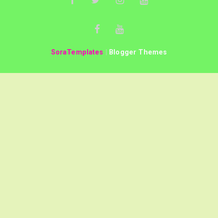
SoraTemplates
|
Blogger Themes