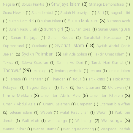
Sriwijaya Islam
(3)
Negara
(1)
Solusi Praktis
(1)
Strategi Demonstrasi
(1)
Suara Hewan
(1)
Suara lembut
(1)
Sudah Nabawiyah
(1)
Sufi
(1)
sugesti diri
Sultan Mataram
(3)
(1)
sultan Hamid 2
(1)
sultan Islam
(1)
Sultanah Aceh
sunan giri
(3)
(1)
Sunah Rasulullah
(2)
Sunan Gresi
(1)
Sunan Gunung Jati
(1)
Sunan Kalijaga
(1)
Sunan Kudus
(2)
Sunatullah Kekuasaan
(1)
Syariat Islam
(18)
Supranatural
(1)
Surakarta
(1)
Syeikh Abdul Qadir
Syeikh Palimbani
(3)
Jaelani
(2)
Tak Ada Solusi
(1)
Takdir Umat Islam
(1)
Takwa
(1)
Takwa Keadilan
(1)
Tamim Ad Dari
(1)
Tanda Hari Kiamat
(1)
Tasawuf
(29)
teknologi
(2)
tentang website
(1)
tentara
(1)
tentara Islam
(1)
Ternate
(1)
Thaharah
(1)
Thariqah
(1)
tidur
(1)
Titik kritis
(1)
Titik Kritis
Kekayaan
(1)
Tragedi Sejarah
(1)
Turki
(2)
Turki Utsmani
(2)
Ukhuwah
(1)
Ulama Mekkah
(3)
Umar bin Abdul Aziz
(5)
Umar bin Khatab
(3)
Umar k Abdul Aziz
(1)
Ummu Salamah
(1)
Umpetan
(1)
Utsman bin Affan
(2)
veteran islam
(1)
Wabah
(1)
wafat Rasulullah
(1)
Wakaf
(1)
Waki bin
Walisongo
(3)
Jarrah
(1)
Wali Allah
(1)
wali sanga
(1)
Walisanga
(2)
Wanita Pilihan
(1)
Wanita Utama
(1)
Warung Kelontong
(1)
Waspadai Ibadah