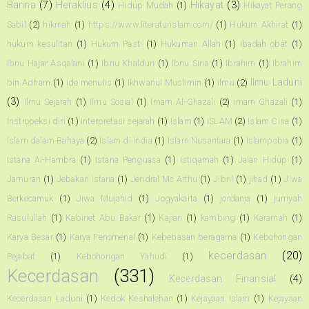
Banna
(7)
Heraklius
(4)
Hikayat
(3)
Hidup Mudah
(1)
Hikayat Perang
Sabil
(2)
hikmah
(1)
https://www.literaturislam.com/
(1)
Hukum Akhirat
(1)
hukum kesulitan
(1)
Hukum Pasti
(1)
Hukuman Allah
(1)
Ibadah obat
(1)
Ibnu Hajar Asqalani
(1)
Ibnu Khaldun
(1)
Ibnu Sina
(1)
Ibrahim
(1)
Ibrahim
Ilmu Laduni
bin Adham
(1)
ide menulis
(1)
Ikhwanul Muslimin
(1)
ilmu
(2)
(3)
Ilmu Sejarah
(1)
Ilmu Sosial
(1)
Imam Al-Ghazali
(2)
imam Ghazali
(1)
Instropeksi diri
(1)
interpretasi sejarah
(1)
Islam
(1)
ISLAM
(2)
Islam Cina
(1)
Islam dalam Bahaya
(2)
Islam di India
(1)
Islam Nusantara
(1)
Islampobia
(1)
Istana Al-Hambra
(1)
Istana Penguasa
(1)
Istiqamah
(1)
Jalan Hidup
(1)
Jamuran
(1)
Jebakan Istana
(1)
Jendral Mc Arthu
(1)
Jibril
(1)
jihad
(1)
Jiwa
Berkecamuk
(1)
Jiwa Mujahid
(1)
Jogyakarta
(1)
jordania
(1)
jurriyah
Rasulullah
(1)
Kabinet Abu Bakar
(1)
Kajian
(1)
kambing
(1)
Karamah
(1)
Karya Besar
(1)
Karya Fenomenal
(1)
Kebebasan beragama
(1)
Kebohongan
kecerdasan
(20)
Pejabat
(1)
Kebohongan Yahudi
(1)
Kecerdasan
(331)
Kecerdasan Finansial
(4)
Kecerdasan Laduni
(1)
Kedok Keshalehan
(1)
Kejayaan Islam
(1)
Kejayaan