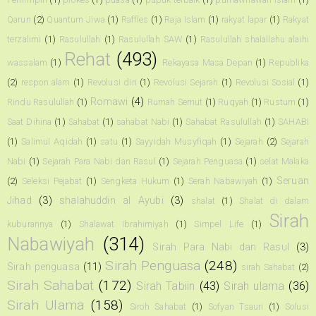
Qarun
(2)
Quantum Jiwa
(1)
Raffles
(1)
Raja Islam
(1)
rakyat lapar
(1)
Rakyat
terzalimi
(1)
Rasulullah
(1)
Rasulullah SAW
(1)
Rasulullah shalallahu alaihi
Rehat
(493)
wassalam
(1)
Rekayasa Masa Depan
(1)
Republika
(2)
respon alam
(1)
Revolusi diri
(1)
Revolusi Sejarah
(1)
Revolusi Sosial
(1)
Romawi
(4)
Rindu Rasulullah
(1)
Rumah Semut
(1)
Ruqyah
(1)
Rustum
(1)
Saat Dihina
(1)
Sahabat
(1)
sahabat Nabi
(1)
Sahabat Rasulullah
(1)
SAHABI
(1)
Salimul Aqidah
(1)
satu
(1)
Sayyidah Musyfiqah
(1)
Sejarah
(2)
Sejarah
Nabi
(1)
Sejarah Para Nabi dan Rasul
(1)
Sejarah Penguasa
(1)
selat Malaka
Seruan
(2)
Seleksi Pejabat
(1)
Sengketa Hukum
(1)
Serah Nabawiyah
(1)
Jihad
(3)
shalahuddin al Ayubi
(3)
shalat
(1)
Shalat di dalam
Sirah
kuburannya
(1)
Shalawat Ibrahimiyah
(1)
Simpel Life
(1)
Nabawiyah
(314)
Sirah Para Nabi dan Rasul
(3)
Sirah Penguasa
(248)
Sirah penguasa
(11)
sirah Sahabat
(2)
Sirah Sahabat
(172)
Sirah Tabiin
(43)
Sirah ulama
(36)
Sirah Ulama
(158)
Siroh Sahabat
(1)
Sofyan Tsauri
(1)
Solusi