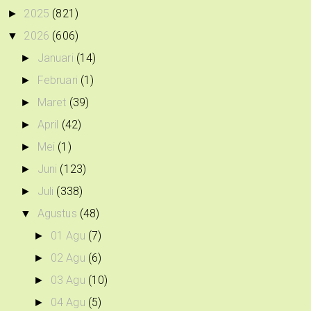
2025
(821)
►
2026
(606)
▼
Januari
(14)
►
Februari
(1)
►
Maret
(39)
►
April
(42)
►
Mei
(1)
►
Juni
(123)
►
Juli
(338)
►
Agustus
(48)
▼
01 Agu
(7)
►
02 Agu
(6)
►
03 Agu
(10)
►
04 Agu
(5)
►