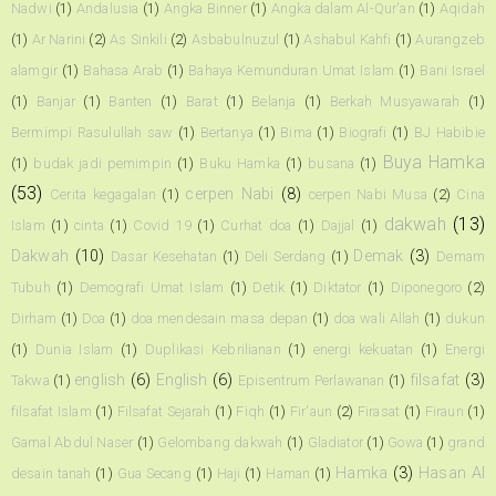
Nadwi
(1)
Andalusia
(1)
Angka Binner
(1)
Angka dalam Al-Qur'an
(1)
Aqidah
(1)
Ar Narini
(2)
As Sinkili
(2)
Asbabulnuzul
(1)
Ashabul Kahfi
(1)
Aurangzeb
alamgir
(1)
Bahasa Arab
(1)
Bahaya Kemunduran Umat Islam
(1)
Bani Israel
(1)
Banjar
(1)
Banten
(1)
Barat
(1)
Belanja
(1)
Berkah Musyawarah
(1)
Bermimpi Rasulullah saw
(1)
Bertanya
(1)
Bima
(1)
Biografi
(1)
BJ Habibie
Buya Hamka
(1)
budak jadi pemimpin
(1)
Buku Hamka
(1)
busana
(1)
(53)
cerpen Nabi
(8)
Cerita kegagalan
(1)
cerpen Nabi Musa
(2)
Cina
dakwah
(13)
Islam
(1)
cinta
(1)
Covid 19
(1)
Curhat doa
(1)
Dajjal
(1)
Dakwah
(10)
Demak
(3)
Dasar Kesehatan
(1)
Deli Serdang
(1)
Demam
Tubuh
(1)
Demografi Umat Islam
(1)
Detik
(1)
Diktator
(1)
Diponegoro
(2)
Dirham
(1)
Doa
(1)
doa mendesain masa depan
(1)
doa wali Allah
(1)
dukun
(1)
Dunia Islam
(1)
Duplikasi Kebrilianan
(1)
energi kekuatan
(1)
Energi
english
(6)
English
(6)
filsafat
(3)
Takwa
(1)
Episentrum Perlawanan
(1)
filsafat Islam
(1)
Filsafat Sejarah
(1)
Fiqh
(1)
Fir'aun
(2)
Firasat
(1)
Firaun
(1)
Gamal Abdul Naser
(1)
Gelombang dakwah
(1)
Gladiator
(1)
Gowa
(1)
grand
Hamka
(3)
Hasan Al
desain tanah
(1)
Gua Secang
(1)
Haji
(1)
Haman
(1)