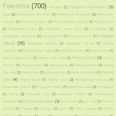
Palestina
(700)
Pangeran Diponegoro
(3)
Pancasila
(1)
Pasai
(2)
Paspampres Rasulullah
(1)
Pembangun Peradaban
(2)
Pemecahan
masalah
(1)
Pemerintah rapuh
(1)
Pemutarbalikan sejarah
(1)
Pengasingan
(1)
Pengelolaan Bisnis
(1)
Pengelolaan Hawa Nafsu
(1)
Pengobatan
(1)
Penjajah
pengobatan sederhana
(1)
Penguasa Adil
(1)
Penguasa Zalim
(1)
Yahudi
(35)
Penjajahan Belanda
(1)
Penjajahan Yahudi
(1)
Penjara
Rotterdam
(1)
Penyelamatan Sejarah
(1)
peradaban Islam
(1)
Perang Aceh
(1)
Perang Badar
(3)
Perang Afghanistan
(1)
Perang Arab Israel
(1)
Perang
Ekonomi
(1)
Perang Hunain
(1)
Perang Jawa
(1)
Perang Khaibar
(1)
Perang
Perang
Khandaq
(2)
Perang Kore
(1)
Perang mu'tah
(1)
Perang Paregreg
(1)
Salib
(4)
Perang Tabuk
(1)
Perang Uhud
(2)
Perdagangan rempah
(1)
Pergesekan Internal
(1)
Perguliran Waktu
(1)
permainan anak
(2)
Perniagaan
(1)
Persia
(2)
Persoalan sulit
(1)
pertanian modern
(1)
Pertempuran
Pertolongan Allah
(3)
Rasulullah
(1)
perut sehat
(1)
pm Turki
(1)
POHON
SAHABI
(1)
Portugal
(1)
Portugis
(1)
ppkm
(1)
Prabu Satmata
(1)
Prilaku
Pemimpin
(1)
prokes
(1)
puasa
(1)
pupuk terbaik
(1)
purnawirawan Islam
(1)