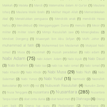
Makkah
(1)
Malaka
(1)
Mandi
(1)
Matematika dalam Al-Qur'an
(1)
Maulana
Ishaq
(1)
Maulana Malik Ibrahi
(1)
Melihat Wajah Allah
(1)
Memerdekakan
Akal
(1)
Menaklukkan penguasa
(1)
Mendidik anak
(1)
mendidik Hawa
Nafsu
(1)
Mendikbud
(1)
Menggenggam Dunia
(1)
menulis
(1)
Mesir
(1)
militer
(1)
militer Islam
(1)
Mimpi Rasulullah saw
(1)
Minangkabau
(2)
Mindset Dongeng
(1)
Muawiyah bin Abu Sofyan
(1)
Mufti Johor
(1)
muhammad al fatih
(3)
Muhammad bin Maslamah
(1)
Mukjizat Nabi
Ismail
(1)
Musa
(1)
muslimah
(1)
musuh peradaban
(1)
nabi adam
(1)
Nabi Adam
(75)
Nabi Daud
nabi Adam. Adam
(1)
Nabi Ayub
(1)
(3)
Nabi Ibrahim
(3)
Nabi Isa
(2)
nabi Isa. nabi ismail
(1)
Nabi Ismail
(1)
Nabi Musa
(29)
Nabi Nuh
(6)
Nabi Khaidir
(1)
Nabi Khidir
(1)
Nabi
Nabi Yusuf
(15)
Sulaiman
(2)
Nabi Yunus
(1)
Namrudz
(2)
Nasrulloh
Nubuwah Rasulullah
(4)
Baksolahar
(1)
NKRI
(1)
nol
(1)
Nurudin Zanky
Nusantara
(285)
nusantara
(7)
(1)
Nusa Tenggara
(1)
Nusantara
Olahraga
(6)
Tanpa Islam
(1)
obat cinta dunia
(2)
obat takut mati
(1)
Orang
Lain baik
(1)
Orang tua guru
(1)
Padjadjaran
(2)
Palembang
(1)