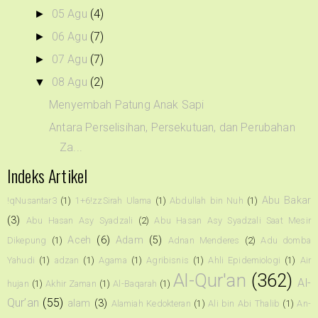
05 Agu
(4)
►
06 Agu
(7)
►
07 Agu
(7)
►
08 Agu
(2)
▼
Menyembah Patung Anak Sapi
Antara Perselisihan, Persekutuan, dan Perubahan
Za...
Indeks Artikel
Abu Bakar
!qNusantar3
(1)
1+6!zzSirah Ulama
(1)
Abdullah bin Nuh
(1)
(3)
Abu Hasan Asy Syadzali
(2)
Abu Hasan Asy Syadzali Saat Mesir
Aceh
(6)
Adam
(5)
Dikepung
(1)
Adnan Menderes
(2)
Adu domba
Yahudi
(1)
adzan
(1)
Agama
(1)
Agribisnis
(1)
Ahli Epidemiologi
(1)
Air
Al-Qur'an
(362)
Al-
hujan
(1)
Akhir Zaman
(1)
Al-Baqarah
(1)
Qur’an
(55)
alam
(3)
Alamiah Kedokteran
(1)
Ali bin Abi Thalib
(1)
An-