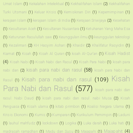
Umat Islam
(1)
Kekalahan Intelektual
(1)
Kekhalifahan Islam
(2)
Kekhalifahan
Turki Utsmani
(1)
Keluar Krisis
(1)
Kemiskinan Diri
(1)
Kepemimpinan
(1)
kerajaan Islam
(1)
kerajaan Islam di India
(1)
Kerajaan Sriwijaya
(2)
Kesehatan
(1)
Kesultanan Aceh
(1)
Kesultanan Nusantara
(1)
Ketuhanan Yang Maha Esa
(1)
Keturunan Rasulullah saw
(1)
Keunggulan ilmu
(1)
keunggulan teknologi
(1)
Kezaliman
(2)
KH Hasyim Ashari
(1)
Khaidir
(2)
Khalifatur Rasyidin
(1)
Kisah Hadist
Kiamat
(1)
Kisah
(1)
Kisah Al Quran
(1)
kisah Al-Qur'an
(1)
(4)
Kisah Nabi
(1)
Kisah Nabi dan Rasul
(1)
Kisah Para Nabi
(1)
kisah para
kisah para nabi dan rasul
(58)
nabi dan
(2)
kisah para Nabi dan
Kisah
Kisah para nabi dan rasul
(109)
Rasul
(1)
Para Nabi dan Rasul
(577)
kisah para nabi dan
rasul. Nabi Daud
(1)
kisah para nabi dan rasul. nabi Musa
(2)
Kisah
Penguasa
(1)
Kisah ulama
(1)
kitab primbon
(1)
Koalisi Negara Ulama
(1)
Krisis Ekonomi
(1)
Kumis
(1)
Kumparan
(1)
Kurikulum Pemimpin
(1)
Laduni
(1)
lauhul mahfudz
(1)
lockdown
(1)
Logika
(1)
Luka darah
(1)
Luka hati
(1)
Majapahit
(4)
madrasah ramadhan
(1)
Madu dan Susu
(1)
Majapahi
(1)