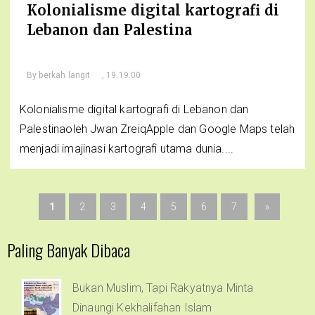
Kolonialisme digital kartografi di
Lebanon dan Palestina
By
berkah langit
, 19.19.00
Kolonialisme digital kartografi di Lebanon dan
Palestinaoleh Jwan ZreiqApple dan Google Maps telah
menjadi imajinasi kartografi utama dunia....
1
2
3
4
5
6
7
»
Paling Banyak Dibaca
Bukan Muslim, Tapi Rakyatnya Minta
Dinaungi Kekhalifahan Islam