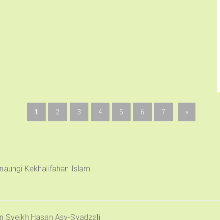
1
2
3
4
5
6
7
»
naungi Kekhalifahan Islam
an Syeikh Hasan Asy-Syadzali