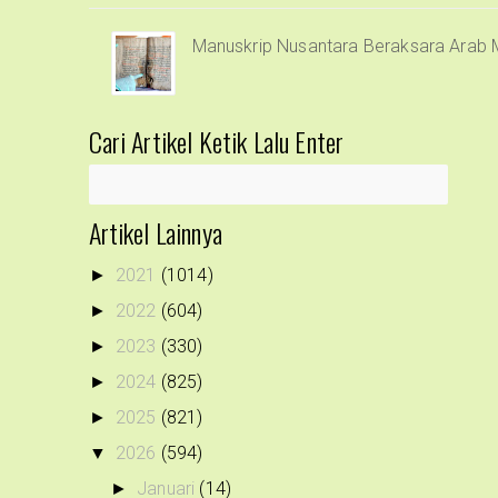
Manuskrip Nusantara Beraksara Arab 
Cari Artikel Ketik Lalu Enter
Artikel Lainnya
2021
(1014)
►
2022
(604)
►
2023
(330)
►
2024
(825)
►
2025
(821)
►
2026
(594)
▼
Januari
(14)
►