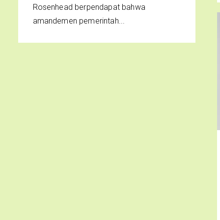
Rosenhead berpendapat bahwa
amandemen pemerintah...