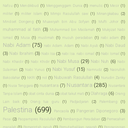
Nafsu
(1)
Mendikbud
(1)
Menggenggam Dunia
(1)
menulis
(1)
Mesir
(1)
militer
(1)
militer Islam
(1)
Mimpi Rasulullah saw
(1)
Minangkabau
(2)
Mindset Dongeng
(1)
Muawiyah bin Abu Sofyan
(1)
Mufti Johor
(1)
muhammad al fatih
(3)
Muhammad bin Maslamah
(1)
Mukjizat Nabi
Ismail
(1)
Musa
(1)
muslimah
(1)
musuh peradaban
(1)
nabi adam
(1)
Nabi Adam
(75)
Nabi Daud
nabi Adam. Adam
(1)
Nabi Ayub
(1)
(3)
Nabi Ibrahim
(3)
Nabi Isa
(2)
nabi Isa. nabi ismail
(1)
Nabi Ismail
(1)
Nabi Musa
(29)
Nabi Nuh
(6)
Nabi Khaidir
(1)
Nabi Khidir
(1)
Nabi
Nabi Yusuf
(15)
Sulaiman
(2)
Nabi Yunus
(1)
Namrudz
(2)
Nasrulloh
Nubuwah Rasulullah
(4)
Baksolahar
(1)
NKRI
(1)
nol
(1)
Nurudin Zanky
Nusantara
(285)
nusantara
(7)
(1)
Nusa Tenggara
(1)
Nusantara
Olahraga
(6)
Tanpa Islam
(1)
obat cinta dunia
(2)
obat takut mati
(1)
Orang
Lain baik
(1)
Orang tua guru
(1)
Padjadjaran
(2)
Palembang
(1)
Palestina
(699)
Pangeran Diponegoro
(3)
Pancasila
(1)
Pasai
(2)
Paspampres Rasulullah
(1)
Pembangun Peradaban
(2)
Pemecahan
masalah
(1)
Pemerintah rapuh
(1)
Pemutarbalikan sejarah
(1)
Pengasingan