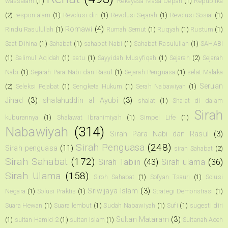
wassalam
(1)
Rekayasa Masa Depan
(1)
Republika
(2)
respon alam
(1)
Revolusi diri
(1)
Revolusi Sejarah
(1)
Revolusi Sosial
(1)
Romawi
(4)
Rindu Rasulullah
(1)
Rumah Semut
(1)
Ruqyah
(1)
Rustum
(1)
Saat Dihina
(1)
Sahabat
(1)
sahabat Nabi
(1)
Sahabat Rasulullah
(1)
SAHABI
(1)
Salimul Aqidah
(1)
satu
(1)
Sayyidah Musyfiqah
(1)
Sejarah
(2)
Sejarah
Nabi
(1)
Sejarah Para Nabi dan Rasul
(1)
Sejarah Penguasa
(1)
selat Malaka
Seruan
(2)
Seleksi Pejabat
(1)
Sengketa Hukum
(1)
Serah Nabawiyah
(1)
Jihad
(3)
shalahuddin al Ayubi
(3)
shalat
(1)
Shalat di dalam
Sirah
kuburannya
(1)
Shalawat Ibrahimiyah
(1)
Simpel Life
(1)
Nabawiyah
(314)
Sirah Para Nabi dan Rasul
(3)
Sirah Penguasa
(248)
Sirah penguasa
(11)
sirah Sahabat
(2)
Sirah Sahabat
(172)
Sirah Tabiin
(43)
Sirah ulama
(36)
Sirah Ulama
(158)
Siroh Sahabat
(1)
Sofyan Tsauri
(1)
Solusi
Sriwijaya Islam
(3)
Negara
(1)
Solusi Praktis
(1)
Strategi Demonstrasi
(1)
Suara Hewan
(1)
Suara lembut
(1)
Sudah Nabawiyah
(1)
Sufi
(1)
sugesti diri
Sultan Mataram
(3)
(1)
sultan Hamid 2
(1)
sultan Islam
(1)
Sultanah Aceh