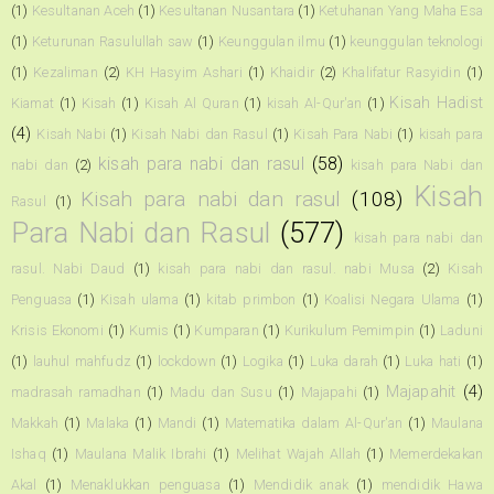
(1)
Kesultanan Aceh
(1)
Kesultanan Nusantara
(1)
Ketuhanan Yang Maha Esa
(1)
Keturunan Rasulullah saw
(1)
Keunggulan ilmu
(1)
keunggulan teknologi
(1)
Kezaliman
(2)
KH Hasyim Ashari
(1)
Khaidir
(2)
Khalifatur Rasyidin
(1)
Kisah Hadist
Kiamat
(1)
Kisah
(1)
Kisah Al Quran
(1)
kisah Al-Qur'an
(1)
(4)
Kisah Nabi
(1)
Kisah Nabi dan Rasul
(1)
Kisah Para Nabi
(1)
kisah para
kisah para nabi dan rasul
(58)
nabi dan
(2)
kisah para Nabi dan
Kisah
Kisah para nabi dan rasul
(108)
Rasul
(1)
Para Nabi dan Rasul
(577)
kisah para nabi dan
rasul. Nabi Daud
(1)
kisah para nabi dan rasul. nabi Musa
(2)
Kisah
Penguasa
(1)
Kisah ulama
(1)
kitab primbon
(1)
Koalisi Negara Ulama
(1)
Krisis Ekonomi
(1)
Kumis
(1)
Kumparan
(1)
Kurikulum Pemimpin
(1)
Laduni
(1)
lauhul mahfudz
(1)
lockdown
(1)
Logika
(1)
Luka darah
(1)
Luka hati
(1)
Majapahit
(4)
madrasah ramadhan
(1)
Madu dan Susu
(1)
Majapahi
(1)
Makkah
(1)
Malaka
(1)
Mandi
(1)
Matematika dalam Al-Qur'an
(1)
Maulana
Ishaq
(1)
Maulana Malik Ibrahi
(1)
Melihat Wajah Allah
(1)
Memerdekakan
Akal
(1)
Menaklukkan penguasa
(1)
Mendidik anak
(1)
mendidik Hawa