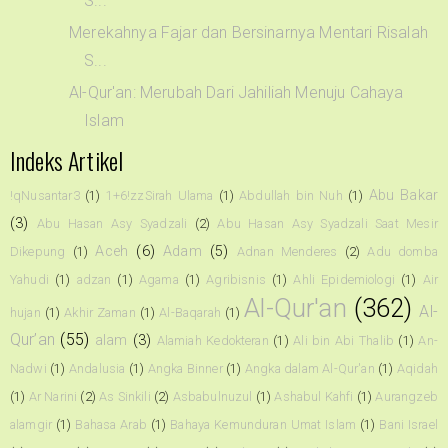
S...
Merekahnya Fajar dan Bersinarnya Mentari Risalah
S...
Al-Qur'an: Merubah Dari Jahiliah Menuju Cahaya
Islam
Indeks Artikel
Abu Bakar
!qNusantar3
(1)
1+6!zzSirah Ulama
(1)
Abdullah bin Nuh
(1)
(3)
Abu Hasan Asy Syadzali
(2)
Abu Hasan Asy Syadzali Saat Mesir
Aceh
(6)
Adam
(5)
Dikepung
(1)
Adnan Menderes
(2)
Adu domba
Yahudi
(1)
adzan
(1)
Agama
(1)
Agribisnis
(1)
Ahli Epidemiologi
(1)
Air
Al-Qur'an
(362)
Al-
hujan
(1)
Akhir Zaman
(1)
Al-Baqarah
(1)
Qur’an
(55)
alam
(3)
Alamiah Kedokteran
(1)
Ali bin Abi Thalib
(1)
An-
Nadwi
(1)
Andalusia
(1)
Angka Binner
(1)
Angka dalam Al-Qur'an
(1)
Aqidah
(1)
Ar Narini
(2)
As Sinkili
(2)
Asbabulnuzul
(1)
Ashabul Kahfi
(1)
Aurangzeb
alamgir
(1)
Bahasa Arab
(1)
Bahaya Kemunduran Umat Islam
(1)
Bani Israel