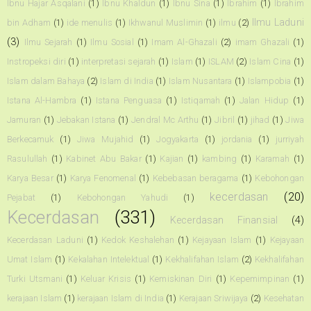
Ibnu Hajar Asqalani
(1)
Ibnu Khaldun
(1)
Ibnu Sina
(1)
Ibrahim
(1)
Ibrahim
Ilmu Laduni
bin Adham
(1)
ide menulis
(1)
Ikhwanul Muslimin
(1)
ilmu
(2)
(3)
Ilmu Sejarah
(1)
Ilmu Sosial
(1)
Imam Al-Ghazali
(2)
imam Ghazali
(1)
Instropeksi diri
(1)
interpretasi sejarah
(1)
Islam
(1)
ISLAM
(2)
Islam Cina
(1)
Islam dalam Bahaya
(2)
Islam di India
(1)
Islam Nusantara
(1)
Islampobia
(1)
Istana Al-Hambra
(1)
Istana Penguasa
(1)
Istiqamah
(1)
Jalan Hidup
(1)
Jamuran
(1)
Jebakan Istana
(1)
Jendral Mc Arthu
(1)
Jibril
(1)
jihad
(1)
Jiwa
Berkecamuk
(1)
Jiwa Mujahid
(1)
Jogyakarta
(1)
jordania
(1)
jurriyah
Rasulullah
(1)
Kabinet Abu Bakar
(1)
Kajian
(1)
kambing
(1)
Karamah
(1)
Karya Besar
(1)
Karya Fenomenal
(1)
Kebebasan beragama
(1)
Kebohongan
kecerdasan
(20)
Pejabat
(1)
Kebohongan Yahudi
(1)
Kecerdasan
(331)
Kecerdasan Finansial
(4)
Kecerdasan Laduni
(1)
Kedok Keshalehan
(1)
Kejayaan Islam
(1)
Kejayaan
Umat Islam
(1)
Kekalahan Intelektual
(1)
Kekhalifahan Islam
(2)
Kekhalifahan
Turki Utsmani
(1)
Keluar Krisis
(1)
Kemiskinan Diri
(1)
Kepemimpinan
(1)
kerajaan Islam
(1)
kerajaan Islam di India
(1)
Kerajaan Sriwijaya
(2)
Kesehatan