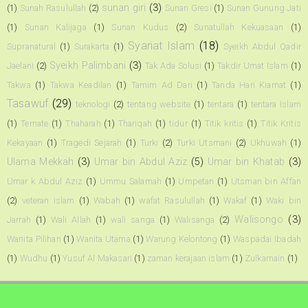
sunan giri
(3)
(1)
Sunah Rasulullah
(2)
Sunan Gresi
(1)
Sunan Gunung Jati
(1)
Sunan Kalijaga
(1)
Sunan Kudus
(2)
Sunatullah Kekuasaan
(1)
Syariat Islam
(18)
Supranatural
(1)
Surakarta
(1)
Syeikh Abdul Qadir
Syeikh Palimbani
(3)
Jaelani
(2)
Tak Ada Solusi
(1)
Takdir Umat Islam
(1)
Takwa
(1)
Takwa Keadilan
(1)
Tamim Ad Dari
(1)
Tanda Hari Kiamat
(1)
Tasawuf
(29)
teknologi
(2)
tentang website
(1)
tentara
(1)
tentara Islam
(1)
Ternate
(1)
Thaharah
(1)
Thariqah
(1)
tidur
(1)
Titik kritis
(1)
Titik Kritis
Kekayaan
(1)
Tragedi Sejarah
(1)
Turki
(2)
Turki Utsmani
(2)
Ukhuwah
(1)
Ulama Mekkah
(3)
Umar bin Abdul Aziz
(5)
Umar bin Khatab
(3)
Umar k Abdul Aziz
(1)
Ummu Salamah
(1)
Umpetan
(1)
Utsman bin Affan
(2)
veteran islam
(1)
Wabah
(1)
wafat Rasulullah
(1)
Wakaf
(1)
Waki bin
Walisongo
(3)
Jarrah
(1)
Wali Allah
(1)
wali sanga
(1)
Walisanga
(2)
Wanita Pilihan
(1)
Wanita Utama
(1)
Warung Kelontong
(1)
Waspadai Ibadah
(1)
Wudhu
(1)
Yusuf Al Makasari
(1)
zaman kerajaan islam
(1)
Zulkarnain
(1)