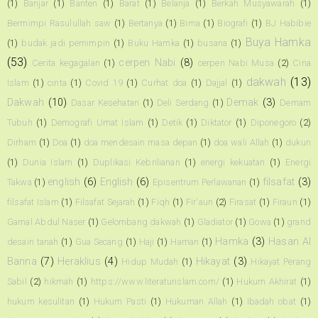
(1)
Banjar
(1)
Banten
(1)
Barat
(1)
Belanja
(1)
Berkah Musyawarah
(1)
Bermimpi Rasulullah saw
(1)
Bertanya
(1)
Bima
(1)
Biografi
(1)
BJ Habibie
Buya Hamka
(1)
budak jadi pemimpin
(1)
Buku Hamka
(1)
busana
(1)
(53)
cerpen Nabi
(8)
Cerita kegagalan
(1)
cerpen Nabi Musa
(2)
Cina
dakwah
(13)
Islam
(1)
cinta
(1)
Covid 19
(1)
Curhat doa
(1)
Dajjal
(1)
Dakwah
(10)
Demak
(3)
Dasar Kesehatan
(1)
Deli Serdang
(1)
Demam
Tubuh
(1)
Demografi Umat Islam
(1)
Detik
(1)
Diktator
(1)
Diponegoro
(2)
Dirham
(1)
Doa
(1)
doa mendesain masa depan
(1)
doa wali Allah
(1)
dukun
(1)
Dunia Islam
(1)
Duplikasi Kebrilianan
(1)
energi kekuatan
(1)
Energi
english
(6)
English
(6)
filsafat
(3)
Takwa
(1)
Episentrum Perlawanan
(1)
filsafat Islam
(1)
Filsafat Sejarah
(1)
Fiqh
(1)
Fir'aun
(2)
Firasat
(1)
Firaun
(1)
Gamal Abdul Naser
(1)
Gelombang dakwah
(1)
Gladiator
(1)
Gowa
(1)
grand
Hamka
(3)
Hasan Al
desain tanah
(1)
Gua Secang
(1)
Haji
(1)
Haman
(1)
Banna
(7)
Heraklius
(4)
Hikayat
(3)
Hidup Mudah
(1)
Hikayat Perang
Sabil
(2)
hikmah
(1)
https://www.literaturislam.com/
(1)
Hukum Akhirat
(1)
hukum kesulitan
(1)
Hukum Pasti
(1)
Hukuman Allah
(1)
Ibadah obat
(1)