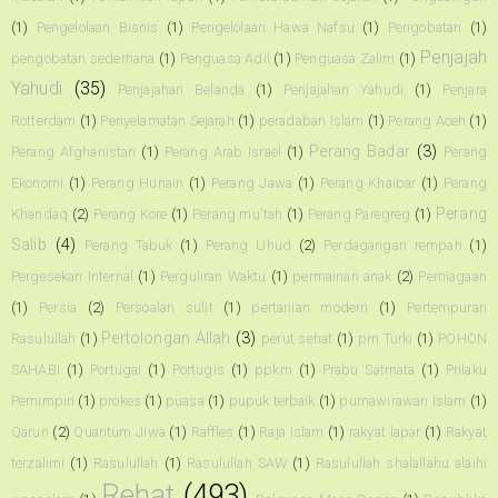
(1)
Pengelolaan Bisnis
(1)
Pengelolaan Hawa Nafsu
(1)
Pengobatan
(1)
Penjajah
pengobatan sederhana
(1)
Penguasa Adil
(1)
Penguasa Zalim
(1)
Yahudi
(35)
Penjajahan Belanda
(1)
Penjajahan Yahudi
(1)
Penjara
Rotterdam
(1)
Penyelamatan Sejarah
(1)
peradaban Islam
(1)
Perang Aceh
(1)
Perang Badar
(3)
Perang Afghanistan
(1)
Perang Arab Israel
(1)
Perang
Ekonomi
(1)
Perang Hunain
(1)
Perang Jawa
(1)
Perang Khaibar
(1)
Perang
Perang
Khandaq
(2)
Perang Kore
(1)
Perang mu'tah
(1)
Perang Paregreg
(1)
Salib
(4)
Perang Tabuk
(1)
Perang Uhud
(2)
Perdagangan rempah
(1)
Pergesekan Internal
(1)
Perguliran Waktu
(1)
permainan anak
(2)
Perniagaan
(1)
Persia
(2)
Persoalan sulit
(1)
pertanian modern
(1)
Pertempuran
Pertolongan Allah
(3)
Rasulullah
(1)
perut sehat
(1)
pm Turki
(1)
POHON
SAHABI
(1)
Portugal
(1)
Portugis
(1)
ppkm
(1)
Prabu Satmata
(1)
Prilaku
Pemimpin
(1)
prokes
(1)
puasa
(1)
pupuk terbaik
(1)
purnawirawan Islam
(1)
Qarun
(2)
Quantum Jiwa
(1)
Raffles
(1)
Raja Islam
(1)
rakyat lapar
(1)
Rakyat
terzalimi
(1)
Rasulullah
(1)
Rasulullah SAW
(1)
Rasulullah shalallahu alaihi
Rehat
(493)