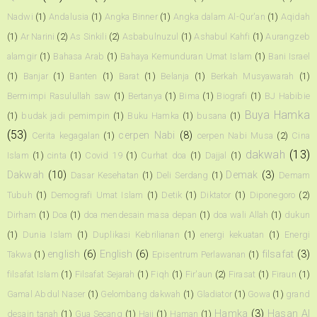
Nadwi
(1)
Andalusia
(1)
Angka Binner
(1)
Angka dalam Al-Qur'an
(1)
Aqidah
(1)
Ar Narini
(2)
As Sinkili
(2)
Asbabulnuzul
(1)
Ashabul Kahfi
(1)
Aurangzeb
alamgir
(1)
Bahasa Arab
(1)
Bahaya Kemunduran Umat Islam
(1)
Bani Israel
(1)
Banjar
(1)
Banten
(1)
Barat
(1)
Belanja
(1)
Berkah Musyawarah
(1)
Bermimpi Rasulullah saw
(1)
Bertanya
(1)
Bima
(1)
Biografi
(1)
BJ Habibie
Buya Hamka
(1)
budak jadi pemimpin
(1)
Buku Hamka
(1)
busana
(1)
(53)
cerpen Nabi
(8)
Cerita kegagalan
(1)
cerpen Nabi Musa
(2)
Cina
dakwah
(13)
Islam
(1)
cinta
(1)
Covid 19
(1)
Curhat doa
(1)
Dajjal
(1)
Dakwah
(10)
Demak
(3)
Dasar Kesehatan
(1)
Deli Serdang
(1)
Demam
Tubuh
(1)
Demografi Umat Islam
(1)
Detik
(1)
Diktator
(1)
Diponegoro
(2)
Dirham
(1)
Doa
(1)
doa mendesain masa depan
(1)
doa wali Allah
(1)
dukun
(1)
Dunia Islam
(1)
Duplikasi Kebrilianan
(1)
energi kekuatan
(1)
Energi
english
(6)
English
(6)
filsafat
(3)
Takwa
(1)
Episentrum Perlawanan
(1)
filsafat Islam
(1)
Filsafat Sejarah
(1)
Fiqh
(1)
Fir'aun
(2)
Firasat
(1)
Firaun
(1)
Gamal Abdul Naser
(1)
Gelombang dakwah
(1)
Gladiator
(1)
Gowa
(1)
grand
Hamka
(3)
Hasan Al
desain tanah
(1)
Gua Secang
(1)
Haji
(1)
Haman
(1)