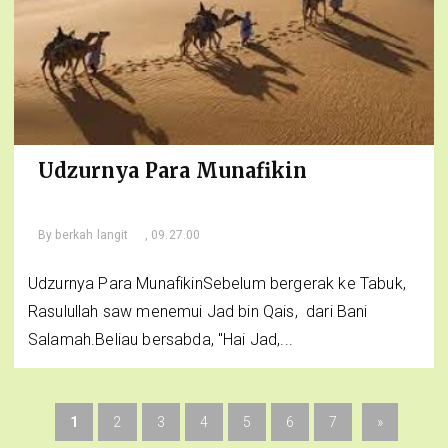
Udzurnya Para Munafikin
By
berkah langit
, 09.27.00
Udzurnya Para MunafikinSebelum bergerak ke Tabuk,
Rasulullah saw menemui Jad bin Qais, dari Bani
Salamah.Beliau bersabda, "Hai Jad,...
1
2
3
4
5
6
7
»