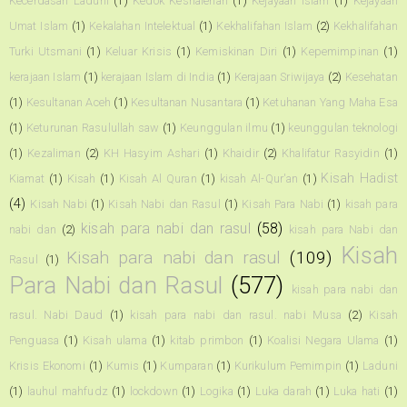
Kecerdasan Laduni
(1)
Kedok Keshalehan
(1)
Kejayaan Islam
(1)
Kejayaan
Umat Islam
(1)
Kekalahan Intelektual
(1)
Kekhalifahan Islam
(2)
Kekhalifahan
Turki Utsmani
(1)
Keluar Krisis
(1)
Kemiskinan Diri
(1)
Kepemimpinan
(1)
kerajaan Islam
(1)
kerajaan Islam di India
(1)
Kerajaan Sriwijaya
(2)
Kesehatan
(1)
Kesultanan Aceh
(1)
Kesultanan Nusantara
(1)
Ketuhanan Yang Maha Esa
(1)
Keturunan Rasulullah saw
(1)
Keunggulan ilmu
(1)
keunggulan teknologi
(1)
Kezaliman
(2)
KH Hasyim Ashari
(1)
Khaidir
(2)
Khalifatur Rasyidin
(1)
Kisah Hadist
Kiamat
(1)
Kisah
(1)
Kisah Al Quran
(1)
kisah Al-Qur'an
(1)
(4)
Kisah Nabi
(1)
Kisah Nabi dan Rasul
(1)
Kisah Para Nabi
(1)
kisah para
kisah para nabi dan rasul
(58)
nabi dan
(2)
kisah para Nabi dan
Kisah
Kisah para nabi dan rasul
(109)
Rasul
(1)
Para Nabi dan Rasul
(577)
kisah para nabi dan
rasul. Nabi Daud
(1)
kisah para nabi dan rasul. nabi Musa
(2)
Kisah
Penguasa
(1)
Kisah ulama
(1)
kitab primbon
(1)
Koalisi Negara Ulama
(1)
Krisis Ekonomi
(1)
Kumis
(1)
Kumparan
(1)
Kurikulum Pemimpin
(1)
Laduni
(1)
lauhul mahfudz
(1)
lockdown
(1)
Logika
(1)
Luka darah
(1)
Luka hati
(1)