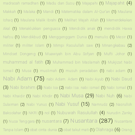
Majapahit
(4)
madrasah ramadhan
(1)
Madu dan Susu
(1)
Majapahi
(1)
Makkah
(1)
Malaka
(1)
Mandi
(1)
Matematika dalam Al-Qur'an
(1)
Maulana
Ishaq
(1)
Maulana Malik Ibrahi
(1)
Melihat Wajah Allah
(1)
Memerdekakan
Akal
(1)
Menaklukkan penguasa
(1)
Mendidik anak
(1)
mendidik Hawa
Nafsu
(1)
Mendikbud
(1)
Menggenggam Dunia
(1)
menulis
(1)
Mesir
(1)
militer
(1)
militer Islam
(1)
Mimpi Rasulullah saw
(1)
Minangkabau
(2)
Mindset Dongeng
(1)
Muawiyah bin Abu Sofyan
(1)
Mufti Johor
(1)
muhammad al fatih
(3)
Muhammad bin Maslamah
(1)
Mukjizat Nabi
Ismail
(1)
Musa
(1)
muslimah
(1)
musuh peradaban
(1)
nabi adam
(1)
Nabi Adam
(75)
Nabi Daud
nabi Adam. Adam
(1)
Nabi Ayub
(1)
(3)
Nabi Ibrahim
(3)
Nabi Isa
(2)
nabi Isa. nabi ismail
(1)
Nabi Ismail
(1)
Nabi Musa
(29)
Nabi Nuh
(6)
Nabi Khaidir
(1)
Nabi Khidir
(1)
Nabi
Nabi Yusuf
(15)
Sulaiman
(2)
Nabi Yunus
(1)
Namrudz
(2)
Nasrulloh
Nubuwah Rasulullah
(4)
Baksolahar
(1)
NKRI
(1)
nol
(1)
Nurudin Zanky
Nusantara
(287)
nusantara
(7)
(1)
Nusa Tenggara
(1)
Nusantara
Olahraga
(6)
Tanpa Islam
(1)
obat cinta dunia
(2)
obat takut mati
(1)
Orang