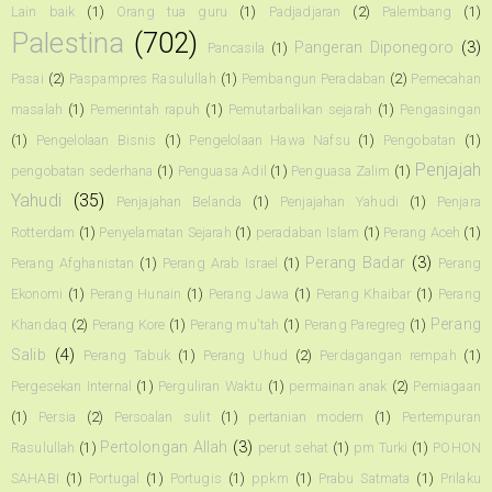
Lain baik
(1)
Orang tua guru
(1)
Padjadjaran
(2)
Palembang
(1)
Palestina
(702)
Pangeran Diponegoro
(3)
Pancasila
(1)
Pasai
(2)
Paspampres Rasulullah
(1)
Pembangun Peradaban
(2)
Pemecahan
masalah
(1)
Pemerintah rapuh
(1)
Pemutarbalikan sejarah
(1)
Pengasingan
(1)
Pengelolaan Bisnis
(1)
Pengelolaan Hawa Nafsu
(1)
Pengobatan
(1)
Penjajah
pengobatan sederhana
(1)
Penguasa Adil
(1)
Penguasa Zalim
(1)
Yahudi
(35)
Penjajahan Belanda
(1)
Penjajahan Yahudi
(1)
Penjara
Rotterdam
(1)
Penyelamatan Sejarah
(1)
peradaban Islam
(1)
Perang Aceh
(1)
Perang Badar
(3)
Perang Afghanistan
(1)
Perang Arab Israel
(1)
Perang
Ekonomi
(1)
Perang Hunain
(1)
Perang Jawa
(1)
Perang Khaibar
(1)
Perang
Perang
Khandaq
(2)
Perang Kore
(1)
Perang mu'tah
(1)
Perang Paregreg
(1)
Salib
(4)
Perang Tabuk
(1)
Perang Uhud
(2)
Perdagangan rempah
(1)
Pergesekan Internal
(1)
Perguliran Waktu
(1)
permainan anak
(2)
Perniagaan
(1)
Persia
(2)
Persoalan sulit
(1)
pertanian modern
(1)
Pertempuran
Pertolongan Allah
(3)
Rasulullah
(1)
perut sehat
(1)
pm Turki
(1)
POHON
SAHABI
(1)
Portugal
(1)
Portugis
(1)
ppkm
(1)
Prabu Satmata
(1)
Prilaku