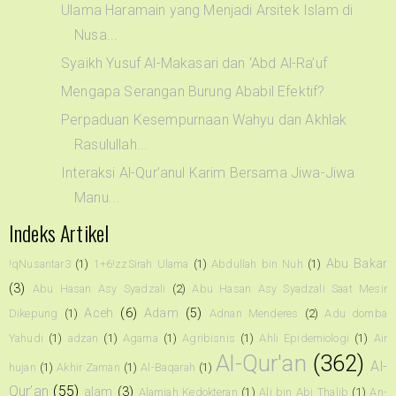
Ulama Haramain yang Menjadi Arsitek Islam di
Nusa...
Syaikh Yusuf Al-Makasari dan ‘Abd Al-Ra’uf
Mengapa Serangan Burung Ababil Efektif?
Perpaduan Kesempurnaan Wahyu dan Akhlak
Rasulullah...
Interaksi Al-Qur’anul Karim Bersama Jiwa-Jiwa
Manu...
Indeks Artikel
Abu Bakar
!qNusantar3
(1)
1+6!zzSirah Ulama
(1)
Abdullah bin Nuh
(1)
(3)
Abu Hasan Asy Syadzali
(2)
Abu Hasan Asy Syadzali Saat Mesir
Aceh
(6)
Adam
(5)
Dikepung
(1)
Adnan Menderes
(2)
Adu domba
Yahudi
(1)
adzan
(1)
Agama
(1)
Agribisnis
(1)
Ahli Epidemiologi
(1)
Air
Al-Qur'an
(362)
Al-
hujan
(1)
Akhir Zaman
(1)
Al-Baqarah
(1)
Qur’an
(55)
alam
(3)
Alamiah Kedokteran
(1)
Ali bin Abi Thalib
(1)
An-