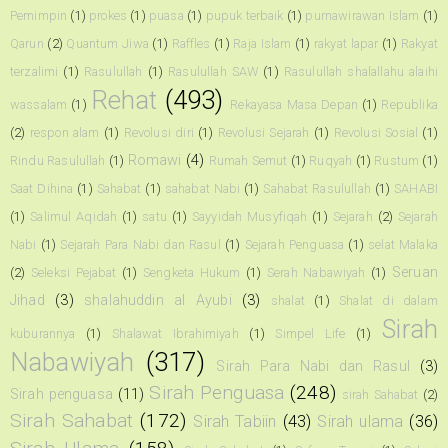
Pemimpin
(1)
prokes
(1)
puasa
(1)
pupuk terbaik
(1)
purnawirawan Islam
(1)
Qarun
(2)
Quantum Jiwa
(1)
Raffles
(1)
Raja Islam
(1)
rakyat lapar
(1)
Rakyat
terzalimi
(1)
Rasulullah
(1)
Rasulullah SAW
(1)
Rasulullah shalallahu alaihi
Rehat
(493)
wassalam
(1)
Rekayasa Masa Depan
(1)
Republika
(2)
respon alam
(1)
Revolusi diri
(1)
Revolusi Sejarah
(1)
Revolusi Sosial
(1)
Romawi
(4)
Rindu Rasulullah
(1)
Rumah Semut
(1)
Ruqyah
(1)
Rustum
(1)
Saat Dihina
(1)
Sahabat
(1)
sahabat Nabi
(1)
Sahabat Rasulullah
(1)
SAHABI
(1)
Salimul Aqidah
(1)
satu
(1)
Sayyidah Musyfiqah
(1)
Sejarah
(2)
Sejarah
Nabi
(1)
Sejarah Para Nabi dan Rasul
(1)
Sejarah Penguasa
(1)
selat Malaka
Seruan
(2)
Seleksi Pejabat
(1)
Sengketa Hukum
(1)
Serah Nabawiyah
(1)
Jihad
(3)
shalahuddin al Ayubi
(3)
shalat
(1)
Shalat di dalam
Sirah
kuburannya
(1)
Shalawat Ibrahimiyah
(1)
Simpel Life
(1)
Nabawiyah
(317)
Sirah Para Nabi dan Rasul
(3)
Sirah Penguasa
(248)
Sirah penguasa
(11)
sirah Sahabat
(2)
Sirah Sahabat
(172)
Sirah Tabiin
(43)
Sirah ulama
(36)