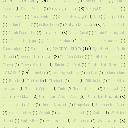
Sirah Ulama
(158)
Siroh Sahabat
(1)
Sofyan Tsauri
(1)
Solusi
Sriwijaya Islam
(3)
Negara
(1)
Solusi Praktis
(1)
Strategi Demonstrasi
(1)
Suara Hewan
(1)
Suara lembut
(1)
Sudah Nabawiyah
(1)
Sufi
(1)
sugesti diri
Sultan Mataram
(3)
(1)
sultan Hamid 2
(1)
sultan Islam
(1)
Sultanah Aceh
sunan giri
(3)
(1)
Sunah Rasulullah
(2)
Sunan Gresi
(1)
Sunan Gunung Jati
(1)
Sunan Kalijaga
(1)
Sunan Kudus
(2)
Sunatullah Kekuasaan
(1)
Syariat Islam
(18)
Supranatural
(1)
Surakarta
(1)
Syeikh Abdul Qadir
Syeikh Palimbani
(3)
Jaelani
(2)
Tak Ada Solusi
(1)
Takdir Umat Islam
(1)
Takwa
(1)
Takwa Keadilan
(1)
Tamim Ad Dari
(1)
Tanda Hari Kiamat
(1)
Tasawuf
(29)
teknologi
(2)
tentang website
(1)
tentara
(1)
tentara Islam
(1)
Ternate
(1)
Thaharah
(1)
Thariqah
(1)
tidur
(1)
Titik kritis
(1)
Titik Kritis
Kekayaan
(1)
Tragedi Sejarah
(1)
Turki
(2)
Turki Utsmani
(2)
Ukhuwah
(1)
Ulama Mekkah
(3)
Umar bin Abdul Aziz
(5)
Umar bin Khatab
(3)
Umar k Abdul Aziz
(1)
Ummu Salamah
(1)
Umpetan
(1)
Utsman bin Affan
(2)
veteran islam
(1)
Wabah
(1)
wafat Rasulullah
(1)
Wakaf
(1)
Waki bin
Walisongo
(3)
Jarrah
(1)
Wali Allah
(1)
wali sanga
(1)
Walisanga
(2)