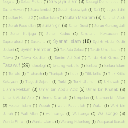
Sriwijaya Islam
(3)
Negara
(1)
Solusi Praktis
(1)
Strategi Demonstrasi
(1)
Suara Hewan
(1)
Suara lembut
(1)
Sudah Nabawiyah
(1)
Sufi
(1)
sugesti diri
Sultan Mataram
(3)
(1)
sultan Hamid 2
(1)
sultan Islam
(1)
Sultanah Aceh
sunan giri
(3)
(1)
Sunah Rasulullah
(2)
Sunan Gresi
(1)
Sunan Gunung Jati
(1)
Sunan Kalijaga
(1)
Sunan Kudus
(2)
Sunatullah Kekuasaan
(1)
Syariat Islam
(18)
Supranatural
(1)
Surakarta
(1)
Syeikh Abdul Qadir
Syeikh Palimbani
(3)
Jaelani
(2)
Tak Ada Solusi
(1)
Takdir Umat Islam
(1)
Takwa
(1)
Takwa Keadilan
(1)
Tamim Ad Dari
(1)
Tanda Hari Kiamat
(1)
Tasawuf
(29)
teknologi
(2)
tentang website
(1)
tentara
(1)
tentara Islam
(1)
Ternate
(1)
Thaharah
(1)
Thariqah
(1)
tidur
(1)
Titik kritis
(1)
Titik Kritis
Kekayaan
(1)
Tragedi Sejarah
(1)
Turki
(2)
Turki Utsmani
(2)
Ukhuwah
(1)
Ulama Mekkah
(3)
Umar bin Abdul Aziz
(5)
Umar bin Khatab
(3)
Umar k Abdul Aziz
(1)
Ummu Salamah
(1)
Umpetan
(1)
Utsman bin Affan
(2)
veteran islam
(1)
Wabah
(1)
wafat Rasulullah
(1)
Wakaf
(1)
Waki bin
Walisongo
(3)
Jarrah
(1)
Wali Allah
(1)
wali sanga
(1)
Walisanga
(2)
Wanita Pilihan
(1)
Wanita Utama
(1)
Warung Kelontong
(1)
Waspadai Ibadah