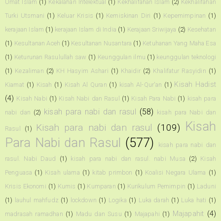
Umat Islam
(1)
Kekalahan Intelektual
(1)
Kekhalifahan Islam
(2)
Kekhalifahan
Turki Utsmani
(1)
Keluar Krisis
(1)
Kemiskinan Diri
(1)
Kepemimpinan
(1)
kerajaan Islam
(1)
kerajaan Islam di India
(1)
Kerajaan Sriwijaya
(2)
Kesehatan
(1)
Kesultanan Aceh
(1)
Kesultanan Nusantara
(1)
Ketuhanan Yang Maha Esa
(1)
Keturunan Rasulullah saw
(1)
Keunggulan ilmu
(1)
keunggulan teknologi
(1)
Kezaliman
(2)
KH Hasyim Ashari
(1)
Khaidir
(2)
Khalifatur Rasyidin
(1)
Kisah Hadist
Kiamat
(1)
Kisah
(1)
Kisah Al Quran
(1)
kisah Al-Qur'an
(1)
(4)
Kisah Nabi
(1)
Kisah Nabi dan Rasul
(1)
Kisah Para Nabi
(1)
kisah para
kisah para nabi dan rasul
(58)
nabi dan
(2)
kisah para Nabi dan
Kisah
Kisah para nabi dan rasul
(109)
Rasul
(1)
Para Nabi dan Rasul
(577)
kisah para nabi dan
rasul. Nabi Daud
(1)
kisah para nabi dan rasul. nabi Musa
(2)
Kisah
Penguasa
(1)
Kisah ulama
(1)
kitab primbon
(1)
Koalisi Negara Ulama
(1)
Krisis Ekonomi
(1)
Kumis
(1)
Kumparan
(1)
Kurikulum Pemimpin
(1)
Laduni
(1)
lauhul mahfudz
(1)
lockdown
(1)
Logika
(1)
Luka darah
(1)
Luka hati
(1)
Majapahit
(4)
madrasah ramadhan
(1)
Madu dan Susu
(1)
Majapahi
(1)