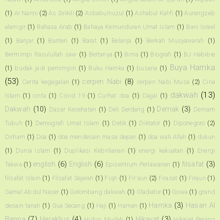
(1)
Ar Narini
(2)
As Sinkili
(2)
Asbabulnuzul
(1)
Ashabul Kahfi
(1)
Aurangzeb
alamgir
(1)
Bahasa Arab
(1)
Bahaya Kemunduran Umat Islam
(1)
Bani Israel
(1)
Banjar
(1)
Banten
(1)
Barat
(1)
Belanja
(1)
Berkah Musyawarah
(1)
Bermimpi Rasulullah saw
(1)
Bertanya
(1)
Bima
(1)
Biografi
(1)
BJ Habibie
Buya Hamka
(1)
budak jadi pemimpin
(1)
Buku Hamka
(1)
busana
(1)
(53)
cerpen Nabi
(8)
Cerita kegagalan
(1)
cerpen Nabi Musa
(2)
Cina
dakwah
(13)
Islam
(1)
cinta
(1)
Covid 19
(1)
Curhat doa
(1)
Dajjal
(1)
Dakwah
(10)
Demak
(3)
Dasar Kesehatan
(1)
Deli Serdang
(1)
Demam
Tubuh
(1)
Demografi Umat Islam
(1)
Detik
(1)
Diktator
(1)
Diponegoro
(2)
Dirham
(1)
Doa
(1)
doa mendesain masa depan
(1)
doa wali Allah
(1)
dukun
(1)
Dunia Islam
(1)
Duplikasi Kebrilianan
(1)
energi kekuatan
(1)
Energi
english
(6)
English
(6)
filsafat
(3)
Takwa
(1)
Episentrum Perlawanan
(1)
filsafat Islam
(1)
Filsafat Sejarah
(1)
Fiqh
(1)
Fir'aun
(2)
Firasat
(1)
Firaun
(1)
Gamal Abdul Naser
(1)
Gelombang dakwah
(1)
Gladiator
(1)
Gowa
(1)
grand
Hamka
(3)
Hasan Al
desain tanah
(1)
Gua Secang
(1)
Haji
(1)
Haman
(1)
Banna
(7)
Heraklius
(4)
Hikayat
(3)
Hidup Mudah
(1)
Hikayat Perang