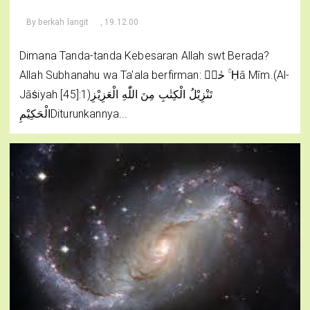
By
berkah langit
, 19.12.00
Dimana Tanda-tanda Kebesaran Allah swt Berada?
Allah Subhanahu wa Ta'ala berfirman: حٰمۤ ۚḤā Mīm.(Al-
Jāṡiyah [45]:1)تَنْزِيْلُ الْكِتٰبِ مِنَ اللّٰهِ الْعَزِيْزِ
الْحَكِيْمِDiturunkannya...