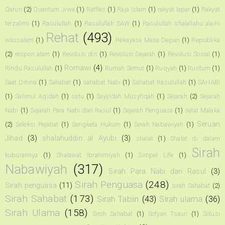
Qarun
(2)
Quantum Jiwa
(1)
Raffles
(1)
Raja Islam
(1)
rakyat lapar
(1)
Rakyat
terzalimi
(1)
Rasulullah
(1)
Rasulullah SAW
(1)
Rasulullah shalallahu alaihi
Rehat
(493)
wassalam
(1)
Rekayasa Masa Depan
(1)
Republika
(2)
respon alam
(1)
Revolusi diri
(1)
Revolusi Sejarah
(1)
Revolusi Sosial
(1)
Romawi
(4)
Rindu Rasulullah
(1)
Rumah Semut
(1)
Ruqyah
(1)
Rustum
(1)
Saat Dihina
(1)
Sahabat
(1)
sahabat Nabi
(1)
Sahabat Rasulullah
(1)
SAHABI
(1)
Salimul Aqidah
(1)
satu
(1)
Sayyidah Musyfiqah
(1)
Sejarah
(2)
Sejarah
Nabi
(1)
Sejarah Para Nabi dan Rasul
(1)
Sejarah Penguasa
(1)
selat Malaka
Seruan
(2)
Seleksi Pejabat
(1)
Sengketa Hukum
(1)
Serah Nabawiyah
(1)
Jihad
(3)
shalahuddin al Ayubi
(3)
shalat
(1)
Shalat di dalam
Sirah
kuburannya
(1)
Shalawat Ibrahimiyah
(1)
Simpel Life
(1)
Nabawiyah
(317)
Sirah Para Nabi dan Rasul
(3)
Sirah Penguasa
(248)
Sirah penguasa
(11)
sirah Sahabat
(2)
Sirah Sahabat
(173)
Sirah Tabiin
(43)
Sirah ulama
(36)
Sirah Ulama
(158)
Siroh Sahabat
(1)
Sofyan Tsauri
(1)
Solusi