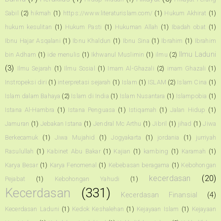
Sabil
(2)
hikmah
(1)
https://www.literaturislam.com/
(1)
Hukum Akhirat
(1)
hukum kesulitan
(1)
Hukum Pasti
(1)
Hukuman Allah
(1)
Ibadah obat
(1)
Ibnu Hajar Asqalani
(1)
Ibnu Khaldun
(1)
Ibnu Sina
(1)
Ibrahim
(1)
Ibrahim
Ilmu Laduni
bin Adham
(1)
ide menulis
(1)
Ikhwanul Muslimin
(1)
ilmu
(2)
(3)
Ilmu Sejarah
(1)
Ilmu Sosial
(1)
Imam Al-Ghazali
(2)
imam Ghazali
(1)
Instropeksi diri
(1)
interpretasi sejarah
(1)
Islam
(1)
ISLAM
(2)
Islam Cina
(1)
Islam dalam Bahaya
(2)
Islam di India
(1)
Islam Nusantara
(1)
Islampobia
(1)
Istana Al-Hambra
(1)
Istana Penguasa
(1)
Istiqamah
(1)
Jalan Hidup
(1)
Jamuran
(1)
Jebakan Istana
(1)
Jendral Mc Arthu
(1)
Jibril
(1)
jihad
(1)
Jiwa
Berkecamuk
(1)
Jiwa Mujahid
(1)
Jogyakarta
(1)
jordania
(1)
jurriyah
Rasulullah
(1)
Kabinet Abu Bakar
(1)
Kajian
(1)
kambing
(1)
Karamah
(1)
Karya Besar
(1)
Karya Fenomenal
(1)
Kebebasan beragama
(1)
Kebohongan
kecerdasan
(20)
Pejabat
(1)
Kebohongan Yahudi
(1)
Kecerdasan
(331)
Kecerdasan Finansial
(4)
Kecerdasan Laduni
(1)
Kedok Keshalehan
(1)
Kejayaan Islam
(1)
Kejayaan