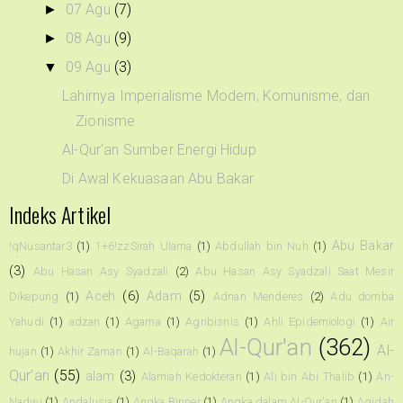
07 Agu
(7)
►
08 Agu
(9)
►
09 Agu
(3)
▼
Lahirnya Imperialisme Modern, Komunisme, dan
Zionisme
Al-Qur'an Sumber Energi Hidup
Di Awal Kekuasaan Abu Bakar
Indeks Artikel
Abu Bakar
!qNusantar3
(1)
1+6!zzSirah Ulama
(1)
Abdullah bin Nuh
(1)
(3)
Abu Hasan Asy Syadzali
(2)
Abu Hasan Asy Syadzali Saat Mesir
Aceh
(6)
Adam
(5)
Dikepung
(1)
Adnan Menderes
(2)
Adu domba
Yahudi
(1)
adzan
(1)
Agama
(1)
Agribisnis
(1)
Ahli Epidemiologi
(1)
Air
Al-Qur'an
(362)
Al-
hujan
(1)
Akhir Zaman
(1)
Al-Baqarah
(1)
Qur’an
(55)
alam
(3)
Alamiah Kedokteran
(1)
Ali bin Abi Thalib
(1)
An-
Nadwi
(1)
Andalusia
(1)
Angka Binner
(1)
Angka dalam Al-Qur'an
(1)
Aqidah