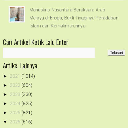
Manuskrip Nusantara Beraksara Arab
Melayu di Eropa, Bukti Tingginya Peradaban
Islam dan Kemakmurannya
Cari Artikel Ketik Lalu Enter
Artikel Lainnya
2021
(1014)
►
2022
(604)
►
2023
(330)
►
2024
(825)
►
2025
(821)
►
2026
(616)
▼