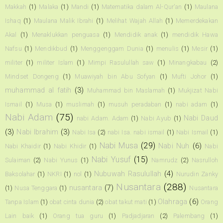
Makkah
(1)
Malaka
(1)
Mandi
(1)
Matematika dalam Al-Qur'an
(1)
Maulana
Ishaq
(1)
Maulana Malik Ibrahi
(1)
Melihat Wajah Allah
(1)
Memerdekakan
Akal
(1)
Menaklukkan penguasa
(1)
Mendidik anak
(1)
mendidik Hawa
Nafsu
(1)
Mendikbud
(1)
Menggenggam Dunia
(1)
menulis
(1)
Mesir
(1)
militer
(1)
militer Islam
(1)
Mimpi Rasulullah saw
(1)
Minangkabau
(2)
Mindset Dongeng
(1)
Muawiyah bin Abu Sofyan
(1)
Mufti Johor
(1)
muhammad al fatih
(3)
Muhammad bin Maslamah
(1)
Mukjizat Nabi
Ismail
(1)
Musa
(1)
muslimah
(1)
musuh peradaban
(1)
nabi adam
(1)
Nabi Adam
(75)
Nabi Daud
nabi Adam. Adam
(1)
Nabi Ayub
(1)
(3)
Nabi Ibrahim
(3)
Nabi Isa
(2)
nabi Isa. nabi ismail
(1)
Nabi Ismail
(1)
Nabi Musa
(29)
Nabi Nuh
(6)
Nabi Khaidir
(1)
Nabi Khidir
(1)
Nabi
Nabi Yusuf
(15)
Sulaiman
(2)
Nabi Yunus
(1)
Namrudz
(2)
Nasrulloh
Nubuwah Rasulullah
(4)
Baksolahar
(1)
NKRI
(1)
nol
(1)
Nurudin Zanky
Nusantara
(288)
nusantara
(7)
(1)
Nusa Tenggara
(1)
Nusantara
Olahraga
(6)
Tanpa Islam
(1)
obat cinta dunia
(2)
obat takut mati
(1)
Orang
Lain baik
(1)
Orang tua guru
(1)
Padjadjaran
(2)
Palembang
(1)