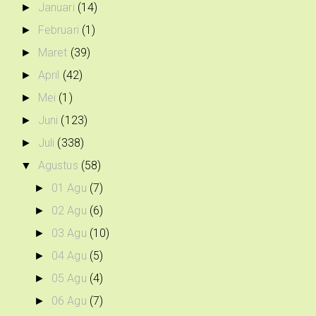
Januari
(14)
►
Februari
(1)
►
Maret
(39)
►
April
(42)
►
Mei
(1)
►
Juni
(123)
►
Juli
(338)
►
Agustus
(58)
▼
01 Agu
(7)
►
02 Agu
(6)
►
03 Agu
(10)
►
04 Agu
(5)
►
05 Agu
(4)
►
06 Agu
(7)
►