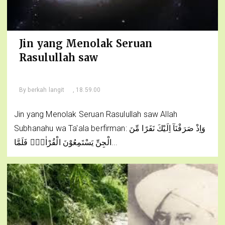
Jin yang Menolak Seruan
Rasulullah saw
By
berkah langit
, 18.59.00
Jin yang Menolak Seruan Rasulullah saw Allah
Subhanahu wa Ta'ala berfirman: وَاِذْ صَرَفْنَآ اِلَيْكَ نَفَرًا مِّنَ
الْجِنِّ يَسْتَمِعُوْنَ الْقُرْاٰنَۚ فَلَمَّا...