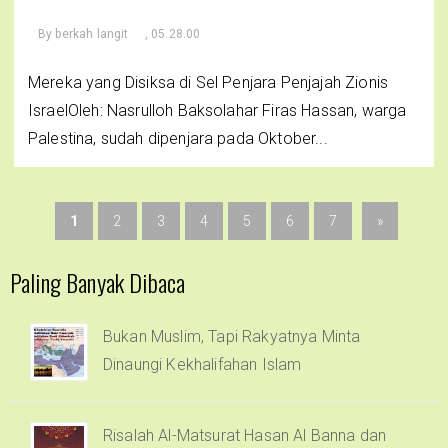
By
berkah langit
, 05.28.00
Mereka yang Disiksa di Sel Penjara Penjajah Zionis
IsraelOleh: Nasrulloh Baksolahar Firas Hassan, warga
Palestina, sudah dipenjara pada Oktober...
1
2
3
4
5
6
7
»
Paling Banyak Dibaca
Bukan Muslim, Tapi Rakyatnya Minta
Dinaungi Kekhalifahan Islam
Risalah Al-Matsurat Hasan Al Banna dan