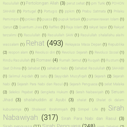
Pertolongan Allah
(3)
Rasulullah
(1)
perut sehat
(1)
pm Turki
(1)
POHON
SAHABI
(1)
Portugal
(1)
Portugis
(1)
ppkm
(1)
Prabu Satmata
(1)
Prilaku
Pemimpin
(1)
prokes
(1)
puasa
(1)
pupuk terbaik
(1)
purnawirawan Islam
(1)
Qarun
(2)
Quantum Jiwa
(1)
Raffles
(1)
Raja Islam
(1)
rakyat lapar
(1)
Rakyat
terzalimi
(1)
Rasulullah
(1)
Rasulullah SAW
(1)
Rasulullah shalallahu alaihi
Rehat
(493)
wassalam
(1)
Rekayasa Masa Depan
(1)
Republika
(2)
respon alam
(1)
Revolusi diri
(1)
Revolusi Sejarah
(1)
Revolusi Sosial
(1)
Romawi
(4)
Rindu Rasulullah
(1)
Rumah Semut
(1)
Ruqyah
(1)
Rustum
(1)
Saat Dihina
(1)
Sahabat
(1)
sahabat Nabi
(1)
Sahabat Rasulullah
(1)
SAHABI
(1)
Salimul Aqidah
(1)
satu
(1)
Sayyidah Musyfiqah
(1)
Sejarah
(2)
Sejarah
Nabi
(1)
Sejarah Para Nabi dan Rasul
(1)
Sejarah Penguasa
(1)
selat Malaka
Seruan
(2)
Seleksi Pejabat
(1)
Sengketa Hukum
(1)
Serah Nabawiyah
(1)
Jihad
(3)
shalahuddin al Ayubi
(3)
shalat
(1)
Shalat di dalam
Sirah
kuburannya
(1)
Shalawat Ibrahimiyah
(1)
Simpel Life
(1)
Nabawiyah
(317)
Sirah Para Nabi dan Rasul
(3)
Sirah Penguasa
(248)
Sirah penguasa
(11)
sirah Sahabat
(2)