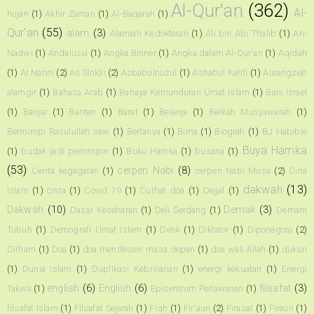
Al-Qur'an
(362)
Al-
hujan
(1)
Akhir Zaman
(1)
Al-Baqarah
(1)
Qur’an
(55)
alam
(3)
Alamiah Kedokteran
(1)
Ali bin Abi Thalib
(1)
An-
Nadwi
(1)
Andalusia
(1)
Angka Binner
(1)
Angka dalam Al-Qur'an
(1)
Aqidah
(1)
Ar Narini
(2)
As Sinkili
(2)
Asbabulnuzul
(1)
Ashabul Kahfi
(1)
Aurangzeb
alamgir
(1)
Bahasa Arab
(1)
Bahaya Kemunduran Umat Islam
(1)
Bani Israel
(1)
Banjar
(1)
Banten
(1)
Barat
(1)
Belanja
(1)
Berkah Musyawarah
(1)
Bermimpi Rasulullah saw
(1)
Bertanya
(1)
Bima
(1)
Biografi
(1)
BJ Habibie
Buya Hamka
(1)
budak jadi pemimpin
(1)
Buku Hamka
(1)
busana
(1)
(53)
cerpen Nabi
(8)
Cerita kegagalan
(1)
cerpen Nabi Musa
(2)
Cina
dakwah
(13)
Islam
(1)
cinta
(1)
Covid 19
(1)
Curhat doa
(1)
Dajjal
(1)
Dakwah
(10)
Demak
(3)
Dasar Kesehatan
(1)
Deli Serdang
(1)
Demam
Tubuh
(1)
Demografi Umat Islam
(1)
Detik
(1)
Diktator
(1)
Diponegoro
(2)
Dirham
(1)
Doa
(1)
doa mendesain masa depan
(1)
doa wali Allah
(1)
dukun
(1)
Dunia Islam
(1)
Duplikasi Kebrilianan
(1)
energi kekuatan
(1)
Energi
english
(6)
English
(6)
filsafat
(3)
Takwa
(1)
Episentrum Perlawanan
(1)
filsafat Islam
(1)
Filsafat Sejarah
(1)
Fiqh
(1)
Fir'aun
(2)
Firasat
(1)
Firaun
(1)