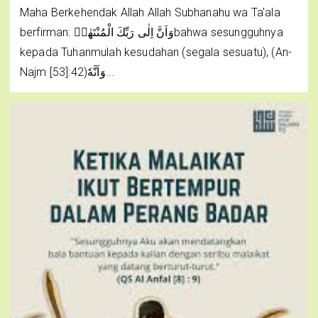
Maha Berkehendak Allah Allah Subhanahu wa Ta'ala
berfirman: وَاَنَّ اِلٰى رَبِّكَ الْمُنْتَهٰىۙbahwa sesungguhnya
kepada Tuhanmulah kesudahan (segala sesuatu), (An-
Najm [53]:42)وَاَنَّهٗ...