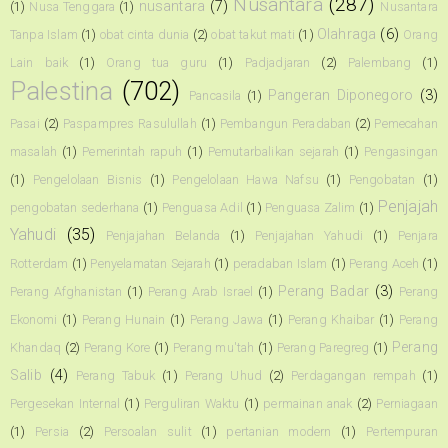
Nusantara
(287)
nusantara
(7)
(1)
Nusa Tenggara
(1)
Nusantara
Olahraga
(6)
Tanpa Islam
(1)
obat cinta dunia
(2)
obat takut mati
(1)
Orang
Lain baik
(1)
Orang tua guru
(1)
Padjadjaran
(2)
Palembang
(1)
Palestina
(702)
Pangeran Diponegoro
(3)
Pancasila
(1)
Pasai
(2)
Paspampres Rasulullah
(1)
Pembangun Peradaban
(2)
Pemecahan
masalah
(1)
Pemerintah rapuh
(1)
Pemutarbalikan sejarah
(1)
Pengasingan
(1)
Pengelolaan Bisnis
(1)
Pengelolaan Hawa Nafsu
(1)
Pengobatan
(1)
Penjajah
pengobatan sederhana
(1)
Penguasa Adil
(1)
Penguasa Zalim
(1)
Yahudi
(35)
Penjajahan Belanda
(1)
Penjajahan Yahudi
(1)
Penjara
Rotterdam
(1)
Penyelamatan Sejarah
(1)
peradaban Islam
(1)
Perang Aceh
(1)
Perang Badar
(3)
Perang Afghanistan
(1)
Perang Arab Israel
(1)
Perang
Ekonomi
(1)
Perang Hunain
(1)
Perang Jawa
(1)
Perang Khaibar
(1)
Perang
Perang
Khandaq
(2)
Perang Kore
(1)
Perang mu'tah
(1)
Perang Paregreg
(1)
Salib
(4)
Perang Tabuk
(1)
Perang Uhud
(2)
Perdagangan rempah
(1)
Pergesekan Internal
(1)
Perguliran Waktu
(1)
permainan anak
(2)
Perniagaan
(1)
Persia
(2)
Persoalan sulit
(1)
pertanian modern
(1)
Pertempuran