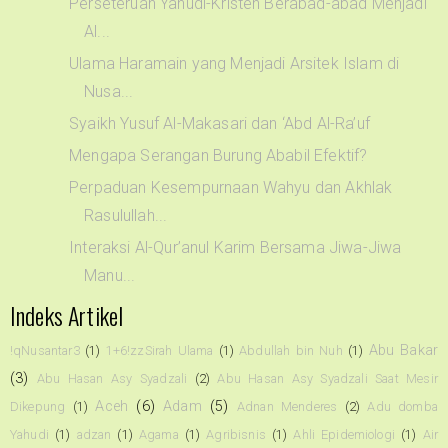
Perseteruan Yahudi-Kristen Berabad-abad Menjadi
Al...
Ulama Haramain yang Menjadi Arsitek Islam di
Nusa...
Syaikh Yusuf Al-Makasari dan ‘Abd Al-Ra’uf
Mengapa Serangan Burung Ababil Efektif?
Perpaduan Kesempurnaan Wahyu dan Akhlak
Rasulullah...
Interaksi Al-Qur’anul Karim Bersama Jiwa-Jiwa
Manu...
Indeks Artikel
Abu Bakar
!qNusantar3
(1)
1+6!zzSirah Ulama
(1)
Abdullah bin Nuh
(1)
(3)
Abu Hasan Asy Syadzali
(2)
Abu Hasan Asy Syadzali Saat Mesir
Aceh
(6)
Adam
(5)
Dikepung
(1)
Adnan Menderes
(2)
Adu domba
Yahudi
(1)
adzan
(1)
Agama
(1)
Agribisnis
(1)
Ahli Epidemiologi
(1)
Air