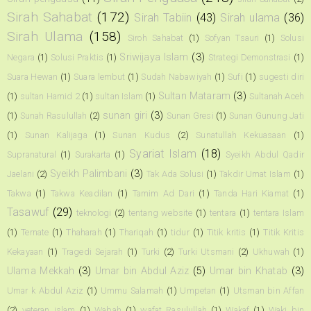
Sirah Sahabat
(172)
Sirah Tabiin
(43)
Sirah ulama
(36)
Sirah Ulama
(158)
Siroh Sahabat
(1)
Sofyan Tsauri
(1)
Solusi
Sriwijaya Islam
(3)
Negara
(1)
Solusi Praktis
(1)
Strategi Demonstrasi
(1)
Suara Hewan
(1)
Suara lembut
(1)
Sudah Nabawiyah
(1)
Sufi
(1)
sugesti diri
Sultan Mataram
(3)
(1)
sultan Hamid 2
(1)
sultan Islam
(1)
Sultanah Aceh
sunan giri
(3)
(1)
Sunah Rasulullah
(2)
Sunan Gresi
(1)
Sunan Gunung Jati
(1)
Sunan Kalijaga
(1)
Sunan Kudus
(2)
Sunatullah Kekuasaan
(1)
Syariat Islam
(18)
Supranatural
(1)
Surakarta
(1)
Syeikh Abdul Qadir
Syeikh Palimbani
(3)
Jaelani
(2)
Tak Ada Solusi
(1)
Takdir Umat Islam
(1)
Takwa
(1)
Takwa Keadilan
(1)
Tamim Ad Dari
(1)
Tanda Hari Kiamat
(1)
Tasawuf
(29)
teknologi
(2)
tentang website
(1)
tentara
(1)
tentara Islam
(1)
Ternate
(1)
Thaharah
(1)
Thariqah
(1)
tidur
(1)
Titik kritis
(1)
Titik Kritis
Kekayaan
(1)
Tragedi Sejarah
(1)
Turki
(2)
Turki Utsmani
(2)
Ukhuwah
(1)
Ulama Mekkah
(3)
Umar bin Abdul Aziz
(5)
Umar bin Khatab
(3)
Umar k Abdul Aziz
(1)
Ummu Salamah
(1)
Umpetan
(1)
Utsman bin Affan
(2)
veteran islam
(1)
Wabah
(1)
wafat Rasulullah
(1)
Wakaf
(1)
Waki bin