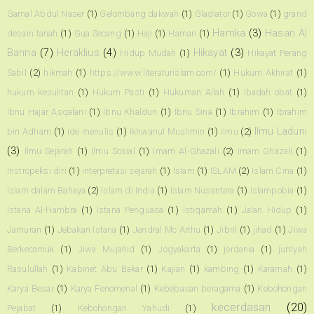
Gamal Abdul Naser
(1)
Gelombang dakwah
(1)
Gladiator
(1)
Gowa
(1)
grand
Hamka
(3)
Hasan Al
desain tanah
(1)
Gua Secang
(1)
Haji
(1)
Haman
(1)
Banna
(7)
Heraklius
(4)
Hikayat
(3)
Hidup Mudah
(1)
Hikayat Perang
Sabil
(2)
hikmah
(1)
https://www.literaturislam.com/
(1)
Hukum Akhirat
(1)
hukum kesulitan
(1)
Hukum Pasti
(1)
Hukuman Allah
(1)
Ibadah obat
(1)
Ibnu Hajar Asqalani
(1)
Ibnu Khaldun
(1)
Ibnu Sina
(1)
Ibrahim
(1)
Ibrahim
Ilmu Laduni
bin Adham
(1)
ide menulis
(1)
Ikhwanul Muslimin
(1)
ilmu
(2)
(3)
Ilmu Sejarah
(1)
Ilmu Sosial
(1)
Imam Al-Ghazali
(2)
imam Ghazali
(1)
Instropeksi diri
(1)
interpretasi sejarah
(1)
Islam
(1)
ISLAM
(2)
Islam Cina
(1)
Islam dalam Bahaya
(2)
Islam di India
(1)
Islam Nusantara
(1)
Islampobia
(1)
Istana Al-Hambra
(1)
Istana Penguasa
(1)
Istiqamah
(1)
Jalan Hidup
(1)
Jamuran
(1)
Jebakan Istana
(1)
Jendral Mc Arthu
(1)
Jibril
(1)
jihad
(1)
Jiwa
Berkecamuk
(1)
Jiwa Mujahid
(1)
Jogyakarta
(1)
jordania
(1)
jurriyah
Rasulullah
(1)
Kabinet Abu Bakar
(1)
Kajian
(1)
kambing
(1)
Karamah
(1)
Karya Besar
(1)
Karya Fenomenal
(1)
Kebebasan beragama
(1)
Kebohongan
kecerdasan
(20)
Pejabat
(1)
Kebohongan Yahudi
(1)