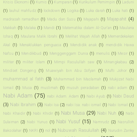
Krisis Ekonomi
(1)
Kumis
(1)
Kumparan
(1)
Kurikulum Pemimpin
(1)
Laduni
(1)
lauhul mahfudz
(1)
lockdown
(1)
Logika
(1)
Luka darah
(1)
Luka hati
(1)
Majapahit
(4)
madrasah ramadhan
(1)
Madu dan Susu
(1)
Majapahi
(1)
Makkah
(1)
Malaka
(1)
Mandi
(1)
Matematika dalam Al-Qur'an
(1)
Maulana
Ishaq
(1)
Maulana Malik Ibrahi
(1)
Melihat Wajah Allah
(1)
Memerdekakan
Akal
(1)
Menaklukkan penguasa
(1)
Mendidik anak
(1)
mendidik Hawa
Nafsu
(1)
Mendikbud
(1)
Menggenggam Dunia
(1)
menulis
(1)
Mesir
(1)
militer
(1)
militer Islam
(1)
Mimpi Rasulullah saw
(1)
Minangkabau
(2)
Mindset Dongeng
(1)
Muawiyah bin Abu Sofyan
(1)
Mufti Johor
(1)
muhammad al fatih
(3)
Muhammad bin Maslamah
(1)
Mukjizat Nabi
Ismail
(1)
Musa
(1)
muslimah
(1)
musuh peradaban
(1)
nabi adam
(1)
Nabi Adam
(75)
Nabi Daud
nabi Adam. Adam
(1)
Nabi Ayub
(1)
(3)
Nabi Ibrahim
(3)
Nabi Isa
(2)
nabi Isa. nabi ismail
(1)
Nabi Ismail
(1)
Nabi Musa
(29)
Nabi Nuh
(6)
Nabi Khaidir
(1)
Nabi Khidir
(1)
Nabi
Nabi Yusuf
(15)
Sulaiman
(2)
Nabi Yunus
(1)
Namrudz
(2)
Nasrulloh
Nubuwah Rasulullah
(4)
Baksolahar
(1)
NKRI
(1)
nol
(1)
Nurudin Zanky