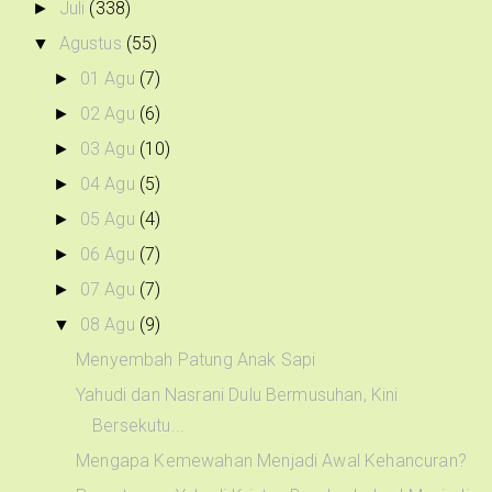
Juli
(338)
►
Agustus
(55)
▼
01 Agu
(7)
►
02 Agu
(6)
►
03 Agu
(10)
►
04 Agu
(5)
►
05 Agu
(4)
►
06 Agu
(7)
►
07 Agu
(7)
►
08 Agu
(9)
▼
Menyembah Patung Anak Sapi
Yahudi dan Nasrani Dulu Bermusuhan, Kini
Bersekutu...
Mengapa Kemewahan Menjadi Awal Kehancuran?