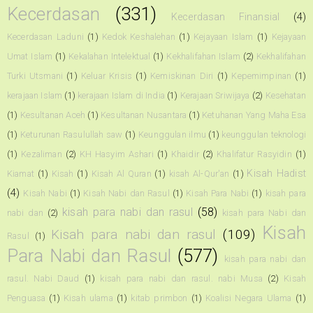
Kecerdasan
(331)
Kecerdasan Finansial
(4)
Kecerdasan Laduni
(1)
Kedok Keshalehan
(1)
Kejayaan Islam
(1)
Kejayaan
Umat Islam
(1)
Kekalahan Intelektual
(1)
Kekhalifahan Islam
(2)
Kekhalifahan
Turki Utsmani
(1)
Keluar Krisis
(1)
Kemiskinan Diri
(1)
Kepemimpinan
(1)
kerajaan Islam
(1)
kerajaan Islam di India
(1)
Kerajaan Sriwijaya
(2)
Kesehatan
(1)
Kesultanan Aceh
(1)
Kesultanan Nusantara
(1)
Ketuhanan Yang Maha Esa
(1)
Keturunan Rasulullah saw
(1)
Keunggulan ilmu
(1)
keunggulan teknologi
(1)
Kezaliman
(2)
KH Hasyim Ashari
(1)
Khaidir
(2)
Khalifatur Rasyidin
(1)
Kisah Hadist
Kiamat
(1)
Kisah
(1)
Kisah Al Quran
(1)
kisah Al-Qur'an
(1)
(4)
Kisah Nabi
(1)
Kisah Nabi dan Rasul
(1)
Kisah Para Nabi
(1)
kisah para
kisah para nabi dan rasul
(58)
nabi dan
(2)
kisah para Nabi dan
Kisah
Kisah para nabi dan rasul
(109)
Rasul
(1)
Para Nabi dan Rasul
(577)
kisah para nabi dan
rasul. Nabi Daud
(1)
kisah para nabi dan rasul. nabi Musa
(2)
Kisah
Penguasa
(1)
Kisah ulama
(1)
kitab primbon
(1)
Koalisi Negara Ulama
(1)