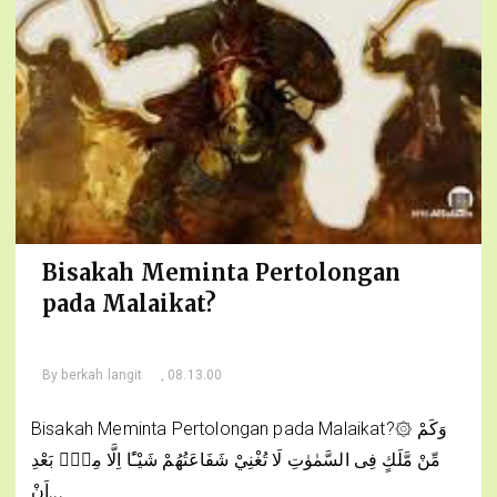
Bisakah Meminta Pertolongan
pada Malaikat?
By
berkah langit
, 08.13.00
Bisakah Meminta Pertolongan pada Malaikat?۞ وَكَمْ
مِّنْ مَّلَكٍ فِى السَّمٰوٰتِ لَا تُغْنِيْ شَفَاعَتُهُمْ شَيْـًٔا اِلَّا مِنْۢ بَعْدِ
اَنْ...