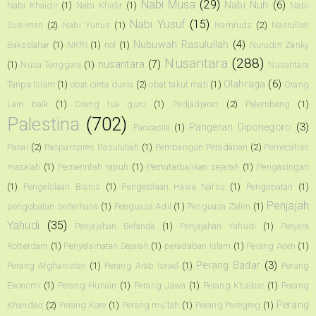
Nabi Musa
(29)
Nabi Nuh
(6)
Nabi Khaidir
(1)
Nabi Khidir
(1)
Nabi
Nabi Yusuf
(15)
Sulaiman
(2)
Nabi Yunus
(1)
Namrudz
(2)
Nasrulloh
Nubuwah Rasulullah
(4)
Baksolahar
(1)
NKRI
(1)
nol
(1)
Nurudin Zanky
Nusantara
(288)
nusantara
(7)
(1)
Nusa Tenggara
(1)
Nusantara
Olahraga
(6)
Tanpa Islam
(1)
obat cinta dunia
(2)
obat takut mati
(1)
Orang
Lain baik
(1)
Orang tua guru
(1)
Padjadjaran
(2)
Palembang
(1)
Palestina
(702)
Pangeran Diponegoro
(3)
Pancasila
(1)
Pasai
(2)
Paspampres Rasulullah
(1)
Pembangun Peradaban
(2)
Pemecahan
masalah
(1)
Pemerintah rapuh
(1)
Pemutarbalikan sejarah
(1)
Pengasingan
(1)
Pengelolaan Bisnis
(1)
Pengelolaan Hawa Nafsu
(1)
Pengobatan
(1)
Penjajah
pengobatan sederhana
(1)
Penguasa Adil
(1)
Penguasa Zalim
(1)
Yahudi
(35)
Penjajahan Belanda
(1)
Penjajahan Yahudi
(1)
Penjara
Rotterdam
(1)
Penyelamatan Sejarah
(1)
peradaban Islam
(1)
Perang Aceh
(1)
Perang Badar
(3)
Perang Afghanistan
(1)
Perang Arab Israel
(1)
Perang
Ekonomi
(1)
Perang Hunain
(1)
Perang Jawa
(1)
Perang Khaibar
(1)
Perang
Perang
Khandaq
(2)
Perang Kore
(1)
Perang mu'tah
(1)
Perang Paregreg
(1)