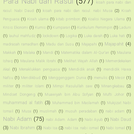
Para Nabi dan Rasul
(577)
kisah para nabi dan
rasul. Nabi Daud
(1)
kisah para nabi dan rasul. nabi Musa
(2)
Kisah
Penguasa
(1)
Kisah ulama
(1)
kitab primbon
(1)
Koalisi Negara Ulama
(1)
Krisis Ekonomi
(1)
Kumis
(1)
Kumparan
(1)
Kurikulum Pemimpin
(1)
Laduni
(1)
lauhul mahfudz
(1)
lockdown
(1)
Logika
(1)
Luka darah
(1)
Luka hati
(1)
Majapahit
(4)
madrasah ramadhan
(1)
Madu dan Susu
(1)
Majapahi
(1)
Makkah
(1)
Malaka
(1)
Mandi
(1)
Matematika dalam Al-Qur'an
(1)
Maulana
Ishaq
(1)
Maulana Malik Ibrahi
(1)
Melihat Wajah Allah
(1)
Memerdekakan
Akal
(1)
Menaklukkan penguasa
(1)
Mendidik anak
(1)
mendidik Hawa
Nafsu
(1)
Mendikbud
(1)
Menggenggam Dunia
(1)
menulis
(1)
Mesir
(1)
militer
(1)
militer Islam
(1)
Mimpi Rasulullah saw
(1)
Minangkabau
(2)
Mindset Dongeng
(1)
Muawiyah bin Abu Sofyan
(1)
Mufti Johor
(1)
muhammad al fatih
(3)
Muhammad bin Maslamah
(1)
Mukjizat Nabi
Ismail
(1)
Musa
(1)
muslimah
(1)
musuh peradaban
(1)
nabi adam
(1)
Nabi Adam
(75)
Nabi Daud
nabi Adam. Adam
(1)
Nabi Ayub
(1)
(3)
Nabi Ibrahim
(3)
Nabi Isa
(2)
nabi Isa. nabi ismail
(1)
Nabi Ismail
(1)