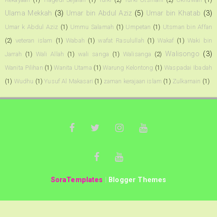
Ulama Mekkah
(3)
Umar bin Abdul Aziz
(5)
Umar bin Khatab
(3)
Umar k Abdul Aziz
(1)
Ummu Salamah
(1)
Umpetan
(1)
Utsman bin Affan
(2)
veteran islam
(1)
Wabah
(1)
wafat Rasulullah
(1)
Wakaf
(1)
Waki bin
Walisongo
(3)
Jarrah
(1)
Wali Allah
(1)
wali sanga
(1)
Walisanga
(2)
Wanita Pilihan
(1)
Wanita Utama
(1)
Warung Kelontong
(1)
Waspadai Ibadah
(1)
Wudhu
(1)
Yusuf Al Makasari
(1)
zaman kerajaan islam
(1)
Zulkarnain
(1)
SoraTemplates
|
Blogger Themes