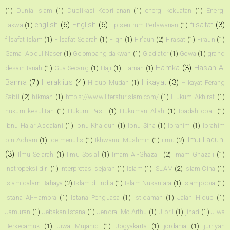
(1)
Dunia Islam
(1)
Duplikasi Kebrilianan
(1)
energi kekuatan
(1)
Energi
english
(6)
English
(6)
filsafat
(3)
Takwa
(1)
Episentrum Perlawanan
(1)
filsafat Islam
(1)
Filsafat Sejarah
(1)
Fiqh
(1)
Fir'aun
(2)
Firasat
(1)
Firaun
(1)
Gamal Abdul Naser
(1)
Gelombang dakwah
(1)
Gladiator
(1)
Gowa
(1)
grand
Hamka
(3)
Hasan Al
desain tanah
(1)
Gua Secang
(1)
Haji
(1)
Haman
(1)
Banna
(7)
Heraklius
(4)
Hikayat
(3)
Hidup Mudah
(1)
Hikayat Perang
Sabil
(2)
hikmah
(1)
https://www.literaturislam.com/
(1)
Hukum Akhirat
(1)
hukum kesulitan
(1)
Hukum Pasti
(1)
Hukuman Allah
(1)
Ibadah obat
(1)
Ibnu Hajar Asqalani
(1)
Ibnu Khaldun
(1)
Ibnu Sina
(1)
Ibrahim
(1)
Ibrahim
Ilmu Laduni
bin Adham
(1)
ide menulis
(1)
Ikhwanul Muslimin
(1)
ilmu
(2)
(3)
Ilmu Sejarah
(1)
Ilmu Sosial
(1)
Imam Al-Ghazali
(2)
imam Ghazali
(1)
Instropeksi diri
(1)
interpretasi sejarah
(1)
Islam
(1)
ISLAM
(2)
Islam Cina
(1)
Islam dalam Bahaya
(2)
Islam di India
(1)
Islam Nusantara
(1)
Islampobia
(1)
Istana Al-Hambra
(1)
Istana Penguasa
(1)
Istiqamah
(1)
Jalan Hidup
(1)
Jamuran
(1)
Jebakan Istana
(1)
Jendral Mc Arthu
(1)
Jibril
(1)
jihad
(1)
Jiwa
Berkecamuk
(1)
Jiwa Mujahid
(1)
Jogyakarta
(1)
jordania
(1)
jurriyah