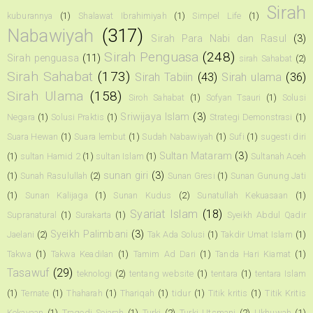
Sirah
kuburannya
(1)
Shalawat Ibrahimiyah
(1)
Simpel Life
(1)
Nabawiyah
(317)
Sirah Para Nabi dan Rasul
(3)
Sirah Penguasa
(248)
Sirah penguasa
(11)
sirah Sahabat
(2)
Sirah Sahabat
(173)
Sirah Tabiin
(43)
Sirah ulama
(36)
Sirah Ulama
(158)
Siroh Sahabat
(1)
Sofyan Tsauri
(1)
Solusi
Sriwijaya Islam
(3)
Negara
(1)
Solusi Praktis
(1)
Strategi Demonstrasi
(1)
Suara Hewan
(1)
Suara lembut
(1)
Sudah Nabawiyah
(1)
Sufi
(1)
sugesti diri
Sultan Mataram
(3)
(1)
sultan Hamid 2
(1)
sultan Islam
(1)
Sultanah Aceh
sunan giri
(3)
(1)
Sunah Rasulullah
(2)
Sunan Gresi
(1)
Sunan Gunung Jati
(1)
Sunan Kalijaga
(1)
Sunan Kudus
(2)
Sunatullah Kekuasaan
(1)
Syariat Islam
(18)
Supranatural
(1)
Surakarta
(1)
Syeikh Abdul Qadir
Syeikh Palimbani
(3)
Jaelani
(2)
Tak Ada Solusi
(1)
Takdir Umat Islam
(1)
Takwa
(1)
Takwa Keadilan
(1)
Tamim Ad Dari
(1)
Tanda Hari Kiamat
(1)
Tasawuf
(29)
teknologi
(2)
tentang website
(1)
tentara
(1)
tentara Islam
(1)
Ternate
(1)
Thaharah
(1)
Thariqah
(1)
tidur
(1)
Titik kritis
(1)
Titik Kritis
Kekayaan
(1)
Tragedi Sejarah
(1)
Turki
(2)
Turki Utsmani
(2)
Ukhuwah
(1)