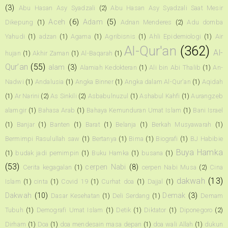
(3)
Abu Hasan Asy Syadzali
(2)
Abu Hasan Asy Syadzali Saat Mesir
Aceh
(6)
Adam
(5)
Dikepung
(1)
Adnan Menderes
(2)
Adu domba
Yahudi
(1)
adzan
(1)
Agama
(1)
Agribisnis
(1)
Ahli Epidemiologi
(1)
Air
Al-Qur'an
(362)
Al-
hujan
(1)
Akhir Zaman
(1)
Al-Baqarah
(1)
Qur’an
(55)
alam
(3)
Alamiah Kedokteran
(1)
Ali bin Abi Thalib
(1)
An-
Nadwi
(1)
Andalusia
(1)
Angka Binner
(1)
Angka dalam Al-Qur'an
(1)
Aqidah
(1)
Ar Narini
(2)
As Sinkili
(2)
Asbabulnuzul
(1)
Ashabul Kahfi
(1)
Aurangzeb
alamgir
(1)
Bahasa Arab
(1)
Bahaya Kemunduran Umat Islam
(1)
Bani Israel
(1)
Banjar
(1)
Banten
(1)
Barat
(1)
Belanja
(1)
Berkah Musyawarah
(1)
Bermimpi Rasulullah saw
(1)
Bertanya
(1)
Bima
(1)
Biografi
(1)
BJ Habibie
Buya Hamka
(1)
budak jadi pemimpin
(1)
Buku Hamka
(1)
busana
(1)
(53)
cerpen Nabi
(8)
Cerita kegagalan
(1)
cerpen Nabi Musa
(2)
Cina
dakwah
(13)
Islam
(1)
cinta
(1)
Covid 19
(1)
Curhat doa
(1)
Dajjal
(1)
Dakwah
(10)
Demak
(3)
Dasar Kesehatan
(1)
Deli Serdang
(1)
Demam
Tubuh
(1)
Demografi Umat Islam
(1)
Detik
(1)
Diktator
(1)
Diponegoro
(2)
Dirham
(1)
Doa
(1)
doa mendesain masa depan
(1)
doa wali Allah
(1)
dukun