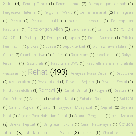
Salib
(4)
Perang Tabuk
(1)
Perang Uhud
(2)
Perdagangan rempah
(1)
Pergesekan Internal
(1)
Perguliran Waktu
(1)
permainan anak
(2)
Perniagaan
(1)
Persia
(2)
Persoalan sulit
(1)
pertanian modern
(1)
Pertempuran
Pertolongan Allah
(3)
Rasulullah
(1)
perut sehat
(1)
pm Turki
(1)
POHON
SAHABI
(1)
Portugal
(1)
Portugis
(1)
ppkm
(1)
Prabu Satmata
(1)
Prilaku
Pemimpin
(1)
prokes
(1)
puasa
(1)
pupuk terbaik
(1)
purnawirawan Islam
(1)
Qarun
(2)
Quantum Jiwa
(1)
Raffles
(1)
Raja Islam
(1)
rakyat lapar
(1)
Rakyat
terzalimi
(1)
Rasulullah
(1)
Rasulullah SAW
(1)
Rasulullah shalallahu alaihi
Rehat
(493)
wassalam
(1)
Rekayasa Masa Depan
(1)
Republika
(2)
respon alam
(1)
Revolusi diri
(1)
Revolusi Sejarah
(1)
Revolusi Sosial
(1)
Romawi
(4)
Rindu Rasulullah
(1)
Rumah Semut
(1)
Ruqyah
(1)
Rustum
(1)
Saat Dihina
(1)
Sahabat
(1)
sahabat Nabi
(1)
Sahabat Rasulullah
(1)
SAHABI
(1)
Salimul Aqidah
(1)
satu
(1)
Sayyidah Musyfiqah
(1)
Sejarah
(2)
Sejarah
Nabi
(1)
Sejarah Para Nabi dan Rasul
(1)
Sejarah Penguasa
(1)
selat Malaka
Seruan
(2)
Seleksi Pejabat
(1)
Sengketa Hukum
(1)
Serah Nabawiyah
(1)
Jihad
(3)
shalahuddin al Ayubi
(3)
shalat
(1)
Shalat di dalam