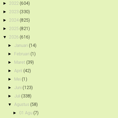
2022
(604)
►
2023
(330)
►
2024
(825)
►
2025
(821)
►
2026
(616)
▼
Januari
(14)
►
Februari
(1)
►
Maret
(39)
►
April
(42)
►
Mei
(1)
►
Juni
(123)
►
Juli
(338)
►
Agustus
(58)
▼
01 Agu
(7)
►