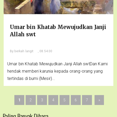
Umar bin Khatab Mewujudkan Janji
Allah swt
By
berkah langit
, 08.54.00
Umar bin Khatab Mewujudkan Janji Allah swtDan Kami
hendak memberi karunia kepada orang-orang yang
tertindas di bumi (Mesir)...
1
2
3
4
5
6
7
»
Paling Banyak Dibaca