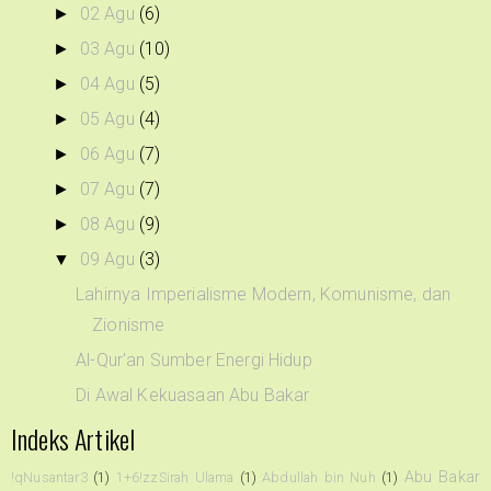
02 Agu
(6)
►
03 Agu
(10)
►
04 Agu
(5)
►
05 Agu
(4)
►
06 Agu
(7)
►
07 Agu
(7)
►
08 Agu
(9)
►
09 Agu
(3)
▼
Lahirnya Imperialisme Modern, Komunisme, dan
Zionisme
Al-Qur'an Sumber Energi Hidup
Di Awal Kekuasaan Abu Bakar
Indeks Artikel
Abu Bakar
!qNusantar3
(1)
1+6!zzSirah Ulama
(1)
Abdullah bin Nuh
(1)