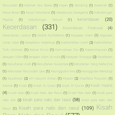
Rasulullah
(1)
Kabinet Abu Bakar
(1)
Kajian
(1)
kambing
(1)
Karamah
(1)
Karya Besar
(1)
Karya Fenomenal
(1)
Kebebasan beragama
(1)
Kebohongan
kecerdasan
(20)
Pejabat
(1)
Kebohongan Yahudi
(1)
Kecerdasan
(331)
Kecerdasan Finansial
(4)
Kecerdasan Laduni
(1)
Kedok Keshalehan
(1)
Kejayaan Islam
(1)
Kejayaan
Umat Islam
(1)
Kekalahan Intelektual
(1)
Kekhalifahan Islam
(2)
Kekhalifahan
Turki Utsmani
(1)
Keluar Krisis
(1)
Kemiskinan Diri
(1)
Kepemimpinan
(1)
kerajaan Islam
(1)
kerajaan Islam di India
(1)
Kerajaan Sriwijaya
(2)
Kesehatan
(1)
Kesultanan Aceh
(1)
Kesultanan Nusantara
(1)
Ketuhanan Yang Maha Esa
(1)
Keturunan Rasulullah saw
(1)
Keunggulan ilmu
(1)
keunggulan teknologi
(1)
Kezaliman
(2)
KH Hasyim Ashari
(1)
Khaidir
(2)
Khalifatur Rasyidin
(1)
Kisah Hadist
Kiamat
(1)
Kisah
(1)
Kisah Al Quran
(1)
kisah Al-Qur'an
(1)
(4)
Kisah Nabi
(1)
Kisah Nabi dan Rasul
(1)
Kisah Para Nabi
(1)
kisah para
kisah para nabi dan rasul
(58)
nabi dan
(2)
kisah para Nabi dan
Kisah
Kisah para nabi dan rasul
(109)
Rasul
(1)