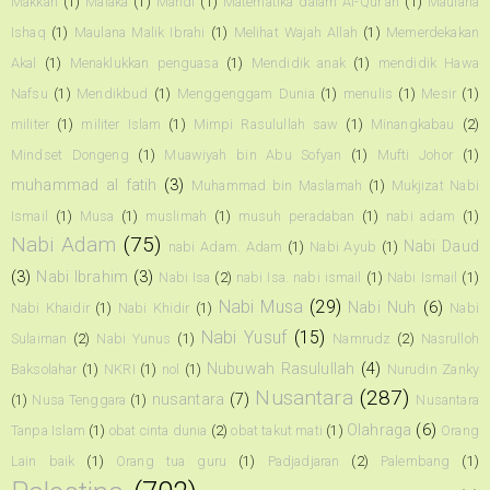
Makkah
(1)
Malaka
(1)
Mandi
(1)
Matematika dalam Al-Qur'an
(1)
Maulana
Ishaq
(1)
Maulana Malik Ibrahi
(1)
Melihat Wajah Allah
(1)
Memerdekakan
Akal
(1)
Menaklukkan penguasa
(1)
Mendidik anak
(1)
mendidik Hawa
Nafsu
(1)
Mendikbud
(1)
Menggenggam Dunia
(1)
menulis
(1)
Mesir
(1)
militer
(1)
militer Islam
(1)
Mimpi Rasulullah saw
(1)
Minangkabau
(2)
Mindset Dongeng
(1)
Muawiyah bin Abu Sofyan
(1)
Mufti Johor
(1)
muhammad al fatih
(3)
Muhammad bin Maslamah
(1)
Mukjizat Nabi
Ismail
(1)
Musa
(1)
muslimah
(1)
musuh peradaban
(1)
nabi adam
(1)
Nabi Adam
(75)
Nabi Daud
nabi Adam. Adam
(1)
Nabi Ayub
(1)
(3)
Nabi Ibrahim
(3)
Nabi Isa
(2)
nabi Isa. nabi ismail
(1)
Nabi Ismail
(1)
Nabi Musa
(29)
Nabi Nuh
(6)
Nabi Khaidir
(1)
Nabi Khidir
(1)
Nabi
Nabi Yusuf
(15)
Sulaiman
(2)
Nabi Yunus
(1)
Namrudz
(2)
Nasrulloh
Nubuwah Rasulullah
(4)
Baksolahar
(1)
NKRI
(1)
nol
(1)
Nurudin Zanky
Nusantara
(287)
nusantara
(7)
(1)
Nusa Tenggara
(1)
Nusantara
Olahraga
(6)
Tanpa Islam
(1)
obat cinta dunia
(2)
obat takut mati
(1)
Orang
Lain baik
(1)
Orang tua guru
(1)
Padjadjaran
(2)
Palembang
(1)