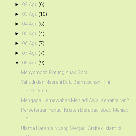
02 Agu
(6)
►
03 Agu
(10)
►
04 Agu
(5)
►
05 Agu
(4)
►
06 Agu
(7)
►
07 Agu
(7)
►
08 Agu
(9)
▼
Menyembah Patung Anak Sapi
Yahudi dan Nasrani Dulu Bermusuhan, Kini
Bersekutu...
Mengapa Kemewahan Menjadi Awal Kehancuran?
Perseteruan Yahudi-Kristen Berabad-abad Menjadi
Al...
Ulama Haramain yang Menjadi Arsitek Islam di