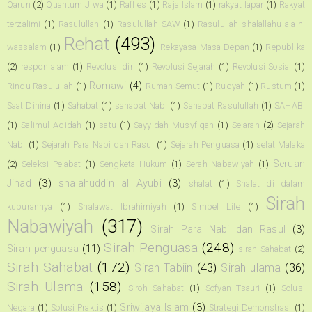
Qarun
(2)
Quantum Jiwa
(1)
Raffles
(1)
Raja Islam
(1)
rakyat lapar
(1)
Rakyat
terzalimi
(1)
Rasulullah
(1)
Rasulullah SAW
(1)
Rasulullah shalallahu alaihi
Rehat
(493)
wassalam
(1)
Rekayasa Masa Depan
(1)
Republika
(2)
respon alam
(1)
Revolusi diri
(1)
Revolusi Sejarah
(1)
Revolusi Sosial
(1)
Romawi
(4)
Rindu Rasulullah
(1)
Rumah Semut
(1)
Ruqyah
(1)
Rustum
(1)
Saat Dihina
(1)
Sahabat
(1)
sahabat Nabi
(1)
Sahabat Rasulullah
(1)
SAHABI
(1)
Salimul Aqidah
(1)
satu
(1)
Sayyidah Musyfiqah
(1)
Sejarah
(2)
Sejarah
Nabi
(1)
Sejarah Para Nabi dan Rasul
(1)
Sejarah Penguasa
(1)
selat Malaka
Seruan
(2)
Seleksi Pejabat
(1)
Sengketa Hukum
(1)
Serah Nabawiyah
(1)
Jihad
(3)
shalahuddin al Ayubi
(3)
shalat
(1)
Shalat di dalam
Sirah
kuburannya
(1)
Shalawat Ibrahimiyah
(1)
Simpel Life
(1)
Nabawiyah
(317)
Sirah Para Nabi dan Rasul
(3)
Sirah Penguasa
(248)
Sirah penguasa
(11)
sirah Sahabat
(2)
Sirah Sahabat
(172)
Sirah Tabiin
(43)
Sirah ulama
(36)
Sirah Ulama
(158)
Siroh Sahabat
(1)
Sofyan Tsauri
(1)
Solusi
Sriwijaya Islam
(3)
Negara
(1)
Solusi Praktis
(1)
Strategi Demonstrasi
(1)