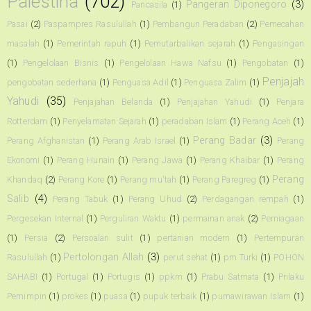
Palestina
(702)
Pangeran Diponegoro
(3)
Pancasila
(1)
Pasai
(2)
Paspampres Rasulullah
(1)
Pembangun Peradaban
(2)
Pemecahan
masalah
(1)
Pemerintah rapuh
(1)
Pemutarbalikan sejarah
(1)
Pengasingan
(1)
Pengelolaan Bisnis
(1)
Pengelolaan Hawa Nafsu
(1)
Pengobatan
(1)
Penjajah
pengobatan sederhana
(1)
Penguasa Adil
(1)
Penguasa Zalim
(1)
Yahudi
(35)
Penjajahan Belanda
(1)
Penjajahan Yahudi
(1)
Penjara
Rotterdam
(1)
Penyelamatan Sejarah
(1)
peradaban Islam
(1)
Perang Aceh
(1)
Perang Badar
(3)
Perang Afghanistan
(1)
Perang Arab Israel
(1)
Perang
Ekonomi
(1)
Perang Hunain
(1)
Perang Jawa
(1)
Perang Khaibar
(1)
Perang
Perang
Khandaq
(2)
Perang Kore
(1)
Perang mu'tah
(1)
Perang Paregreg
(1)
Salib
(4)
Perang Tabuk
(1)
Perang Uhud
(2)
Perdagangan rempah
(1)
Pergesekan Internal
(1)
Perguliran Waktu
(1)
permainan anak
(2)
Perniagaan
(1)
Persia
(2)
Persoalan sulit
(1)
pertanian modern
(1)
Pertempuran
Pertolongan Allah
(3)
Rasulullah
(1)
perut sehat
(1)
pm Turki
(1)
POHON
SAHABI
(1)
Portugal
(1)
Portugis
(1)
ppkm
(1)
Prabu Satmata
(1)
Prilaku
Pemimpin
(1)
prokes
(1)
puasa
(1)
pupuk terbaik
(1)
purnawirawan Islam
(1)