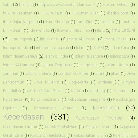
Sabil
(2)
hikmah
(1)
https://www.literaturislam.com/
(1)
Hukum Akhirat
(1)
hukum kesulitan
(1)
Hukum Pasti
(1)
Hukuman Allah
(1)
Ibadah obat
(1)
Ibnu Hajar Asqalani
(1)
Ibnu Khaldun
(1)
Ibnu Sina
(1)
Ibrahim
(1)
Ibrahim
Ilmu Laduni
bin Adham
(1)
ide menulis
(1)
Ikhwanul Muslimin
(1)
ilmu
(2)
(3)
Ilmu Sejarah
(1)
Ilmu Sosial
(1)
Imam Al-Ghazali
(2)
imam Ghazali
(1)
Instropeksi diri
(1)
interpretasi sejarah
(1)
Islam
(1)
ISLAM
(2)
Islam Cina
(1)
Islam dalam Bahaya
(2)
Islam di India
(1)
Islam Nusantara
(1)
Islampobia
(1)
Istana Al-Hambra
(1)
Istana Penguasa
(1)
Istiqamah
(1)
Jalan Hidup
(1)
Jamuran
(1)
Jebakan Istana
(1)
Jendral Mc Arthu
(1)
Jibril
(1)
jihad
(1)
Jiwa
Berkecamuk
(1)
Jiwa Mujahid
(1)
Jogyakarta
(1)
jordania
(1)
jurriyah
Rasulullah
(1)
Kabinet Abu Bakar
(1)
Kajian
(1)
kambing
(1)
Karamah
(1)
Karya Besar
(1)
Karya Fenomenal
(1)
Kebebasan beragama
(1)
Kebohongan
kecerdasan
(20)
Pejabat
(1)
Kebohongan Yahudi
(1)
Kecerdasan
(331)
Kecerdasan Finansial
(4)
Kecerdasan Laduni
(1)
Kedok Keshalehan
(1)
Kejayaan Islam
(1)
Kejayaan
Umat Islam
(1)
Kekalahan Intelektual
(1)
Kekhalifahan Islam
(2)
Kekhalifahan