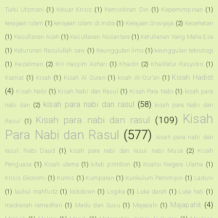
Turki Utsmani
(1)
Keluar Krisis
(1)
Kemiskinan Diri
(1)
Kepemimpinan
(1)
kerajaan Islam
(1)
kerajaan Islam di India
(1)
Kerajaan Sriwijaya
(2)
Kesehatan
(1)
Kesultanan Aceh
(1)
Kesultanan Nusantara
(1)
Ketuhanan Yang Maha Esa
(1)
Keturunan Rasulullah saw
(1)
Keunggulan ilmu
(1)
keunggulan teknologi
(1)
Kezaliman
(2)
KH Hasyim Ashari
(1)
Khaidir
(2)
Khalifatur Rasyidin
(1)
Kisah Hadist
Kiamat
(1)
Kisah
(1)
Kisah Al Quran
(1)
kisah Al-Qur'an
(1)
(4)
Kisah Nabi
(1)
Kisah Nabi dan Rasul
(1)
Kisah Para Nabi
(1)
kisah para
kisah para nabi dan rasul
(58)
nabi dan
(2)
kisah para Nabi dan
Kisah
Kisah para nabi dan rasul
(109)
Rasul
(1)
Para Nabi dan Rasul
(577)
kisah para nabi dan
rasul. Nabi Daud
(1)
kisah para nabi dan rasul. nabi Musa
(2)
Kisah
Penguasa
(1)
Kisah ulama
(1)
kitab primbon
(1)
Koalisi Negara Ulama
(1)
Krisis Ekonomi
(1)
Kumis
(1)
Kumparan
(1)
Kurikulum Pemimpin
(1)
Laduni
(1)
lauhul mahfudz
(1)
lockdown
(1)
Logika
(1)
Luka darah
(1)
Luka hati
(1)
Majapahit
(4)
madrasah ramadhan
(1)
Madu dan Susu
(1)
Majapahi
(1)