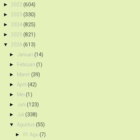
2022
(604)
►
2023
(330)
►
2024
(825)
►
2025
(821)
►
2026
(613)
▼
Januari
(14)
►
Februari
(1)
►
Maret
(39)
►
April
(42)
►
Mei
(1)
►
Juni
(123)
►
Juli
(338)
►
Agustus
(55)
▼
01 Agu
(7)
►