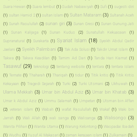
Suara Hewan
(1)
Suara lembut
(1)
Sudah Nabawiyah
(1)
Sufi
(1)
sugesti diri
Sultan Mataram
(3)
(1)
sultan Hamid 2
(1)
sultan Islam
(1)
Sultanah Aceh
sunan giri
(3)
(1)
Sunah Rasulullah
(2)
Sunan Gresi
(1)
Sunan Gunung Jati
(1)
Sunan Kalijaga
(1)
Sunan Kudus
(2)
Sunatullah Kekuasaan
(1)
Syariat Islam
(18)
Supranatural
(1)
Surakarta
(1)
Syeikh Abdul Qadir
Syeikh Palimbani
(3)
Jaelani
(2)
Tak Ada Solusi
(1)
Takdir Umat Islam
(1)
Takwa
(1)
Takwa Keadilan
(1)
Tamim Ad Dari
(1)
Tanda Hari Kiamat
(1)
Tasawuf
(29)
teknologi
(2)
tentang website
(1)
tentara
(1)
tentara Islam
(1)
Ternate
(1)
Thaharah
(1)
Thariqah
(1)
tidur
(1)
Titik kritis
(1)
Titik Kritis
Kekayaan
(1)
Tragedi Sejarah
(1)
Turki
(2)
Turki Utsmani
(2)
Ukhuwah
(1)
Ulama Mekkah
(3)
Umar bin Abdul Aziz
(5)
Umar bin Khatab
(3)
Umar k Abdul Aziz
(1)
Ummu Salamah
(1)
Umpetan
(1)
Utsman bin Affan
(2)
veteran islam
(1)
Wabah
(1)
wafat Rasulullah
(1)
Wakaf
(1)
Waki bin
Walisongo
(3)
Jarrah
(1)
Wali Allah
(1)
wali sanga
(1)
Walisanga
(2)
Wanita Pilihan
(1)
Wanita Utama
(1)
Warung Kelontong
(1)
Waspadai Ibadah
(1)
Wudhu
(1)
Yusuf Al Makasari
(1)
zaman kerajaan islam
(1)
Zulkarnain
(1)