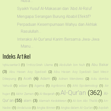
Nusa...
Syaikh Yusuf Al-Makasari dan ‘Abd Al-Ra’uf
Mengapa Serangan Burung Ababil Efektif?
Perpaduan Kesempurnaan Wahyu dan Akhlak
Rasulullah...
Interaksi Al-Qur’anul Karim Bersama Jiwa-Jiwa
Manu...
Indeks Artikel
Abu Bakar
!qNusantar3
(1)
1+6!zzSirah Ulama
(1)
Abdullah bin Nuh
(1)
(3)
Abu Hasan Asy Syadzali
(2)
Abu Hasan Asy Syadzali Saat Mesir
Aceh
(6)
Adam
(5)
Dikepung
(1)
Adnan Menderes
(2)
Adu domba
Yahudi
(1)
adzan
(1)
Agama
(1)
Agribisnis
(1)
Ahli Epidemiologi
(1)
Air
Al-Qur'an
(362)
Al-
hujan
(1)
Akhir Zaman
(1)
Al-Baqarah
(1)
Qur’an
(55)
alam
(3)
Alamiah Kedokteran
(1)
Ali bin Abi Thalib
(1)
An-
Nadwi
(1)
Andalusia
(1)
Angka Binner
(1)
Angka dalam Al-Qur'an
(1)
Aqidah