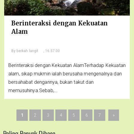
Berinteraksi dengan Kekuatan
Alam
By
berkah langit
, 16.57.00
Berinteraksi dengan Kekuatan AlamTerhadap Kekuatan
alam, sikap mukmin ialah berusaha mengenalnya dan
bersahabat dengannya, bukan takut dan
memusuhinya.Sebab,...
1
2
3
4
5
6
7
»
Paling Banyak Dibaca