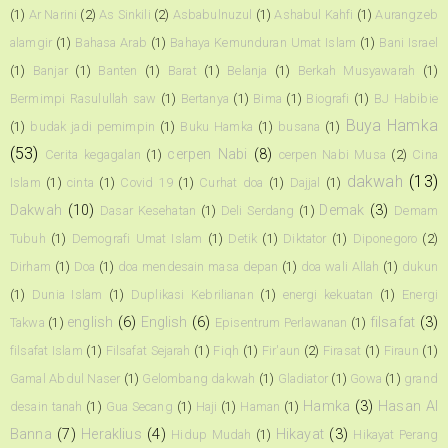
(1)
Ar Narini
(2)
As Sinkili
(2)
Asbabulnuzul
(1)
Ashabul Kahfi
(1)
Aurangzeb
alamgir
(1)
Bahasa Arab
(1)
Bahaya Kemunduran Umat Islam
(1)
Bani Israel
(1)
Banjar
(1)
Banten
(1)
Barat
(1)
Belanja
(1)
Berkah Musyawarah
(1)
Bermimpi Rasulullah saw
(1)
Bertanya
(1)
Bima
(1)
Biografi
(1)
BJ Habibie
Buya Hamka
(1)
budak jadi pemimpin
(1)
Buku Hamka
(1)
busana
(1)
(53)
cerpen Nabi
(8)
Cerita kegagalan
(1)
cerpen Nabi Musa
(2)
Cina
dakwah
(13)
Islam
(1)
cinta
(1)
Covid 19
(1)
Curhat doa
(1)
Dajjal
(1)
Dakwah
(10)
Demak
(3)
Dasar Kesehatan
(1)
Deli Serdang
(1)
Demam
Tubuh
(1)
Demografi Umat Islam
(1)
Detik
(1)
Diktator
(1)
Diponegoro
(2)
Dirham
(1)
Doa
(1)
doa mendesain masa depan
(1)
doa wali Allah
(1)
dukun
(1)
Dunia Islam
(1)
Duplikasi Kebrilianan
(1)
energi kekuatan
(1)
Energi
english
(6)
English
(6)
filsafat
(3)
Takwa
(1)
Episentrum Perlawanan
(1)
filsafat Islam
(1)
Filsafat Sejarah
(1)
Fiqh
(1)
Fir'aun
(2)
Firasat
(1)
Firaun
(1)
Gamal Abdul Naser
(1)
Gelombang dakwah
(1)
Gladiator
(1)
Gowa
(1)
grand
Hamka
(3)
Hasan Al
desain tanah
(1)
Gua Secang
(1)
Haji
(1)
Haman
(1)
Banna
(7)
Heraklius
(4)
Hikayat
(3)
Hidup Mudah
(1)
Hikayat Perang