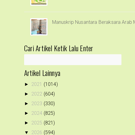
Manuskrip Nusantara Beraksara Arab 
Cari Artikel Ketik Lalu Enter
Artikel Lainnya
2021
(1014)
►
2022
(604)
►
2023
(330)
►
2024
(825)
►
2025
(821)
►
2026
(594)
▼