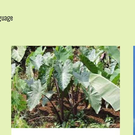
guage
▼