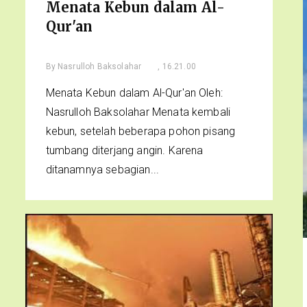
Menata Kebun dalam Al-
Qur'an
By
Nasrulloh Baksolahar
, 16.21.00
Menata Kebun dalam Al-Qur'an Oleh:
Nasrulloh Baksolahar Menata kembali
kebun, setelah beberapa pohon pisang
tumbang diterjang angin. Karena
ditanamnya sebagian...