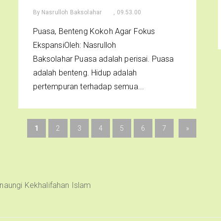
By
Nasrulloh Baksolahar
, 09.53.00
Puasa, Benteng Kokoh Agar Fokus
EkspansiOleh: Nasrulloh
Baksolahar Puasa adalah perisai. Puasa
adalah benteng. Hidup adalah
pertempuran terhadap semua...
1
2
3
4
5
6
7
»
naungi Kekhalifahan Islam