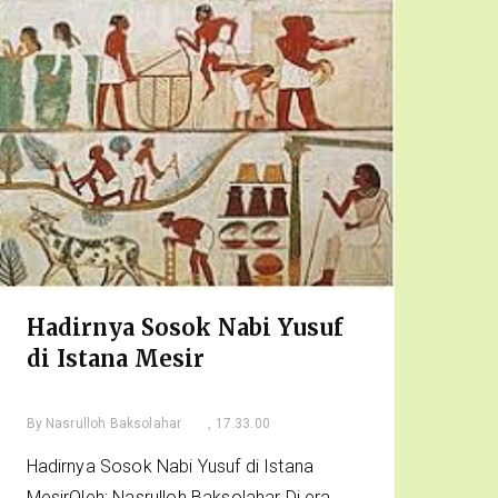
Hadirnya Sosok Nabi Yusuf
di Istana Mesir
By
Nasrulloh Baksolahar
, 17.33.00
Hadirnya Sosok Nabi Yusuf di Istana
MesirOleh: Nasrulloh Baksolahar Di era