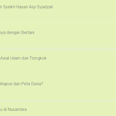
an Syeikh Hasan Asy-Syadzali
inya dengan Bertani
i Awal Islam dan Tiongkok
Dihapus dari Peta Dunia?
u di Nusantara