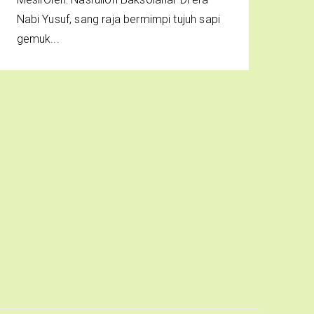
Nabi Yusuf, sang raja bermimpi tujuh sapi
gemuk...