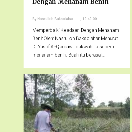
Dengan Menanam Benih
By
Nasrulloh Baksolahar
, 19.49.00
Memperbaiki Keadaan Dengan Menanam
BenihOleh: Nasrulloh Baksolahar Menurut
Dr Yusuf Al-Qardawi, dakwah itu seperti
menanam benih. Buah itu berasal...