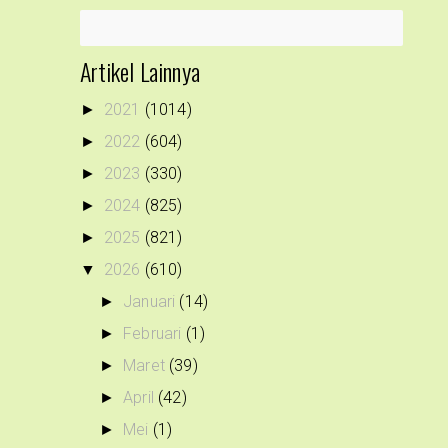
Artikel Lainnya
2021
(1014)
►
2022
(604)
►
2023
(330)
►
2024
(825)
►
2025
(821)
►
2026
(610)
▼
Januari
(14)
►
Februari
(1)
►
Maret
(39)
►
April
(42)
►
Mei
(1)
►