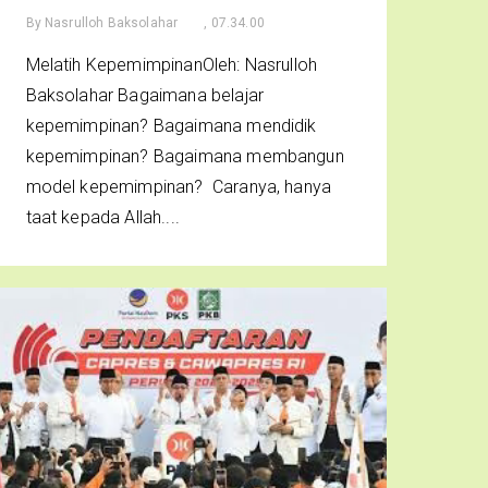
By
Nasrulloh Baksolahar
, 07.34.00
Melatih KepemimpinanOleh: Nasrulloh
Baksolahar Bagaimana belajar
kepemimpinan? Bagaimana mendidik
kepemimpinan? Bagaimana membangun
model kepemimpinan? Caranya, hanya
taat kepada Allah....