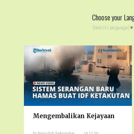
Choose your Lan
Select Language
Mengembalikan Kejayaan
By
Nasrulloh Baksolahar
, 19.17.00