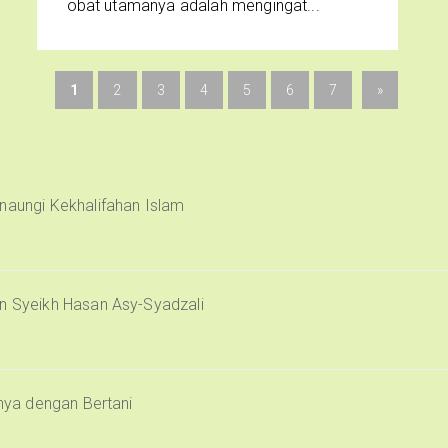
obat utamanya adalah mengingat...
1
2
3
4
5
6
7
»
naungi Kekhalifahan Islam
an Syeikh Hasan Asy-Syadzali
inya dengan Bertani