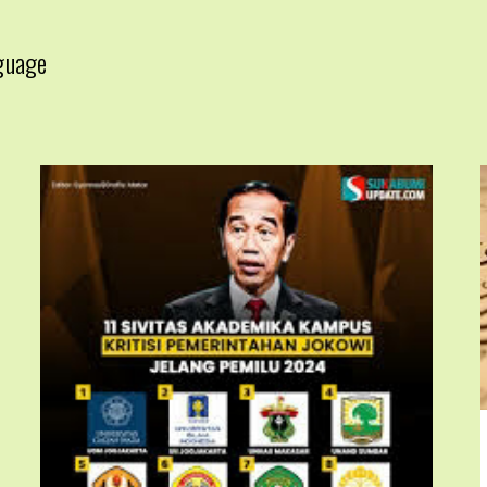
guage
▼