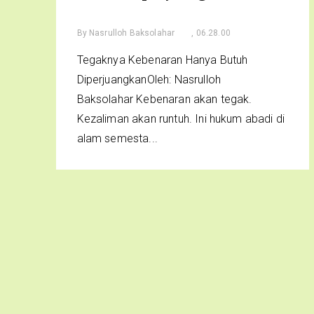
By
Nasrulloh Baksolahar
, 06.28.00
Tegaknya Kebenaran Hanya Butuh
DiperjuangkanOleh: Nasrulloh
Baksolahar Kebenaran akan tegak.
Kezaliman akan runtuh. Ini hukum abadi di
alam semesta...