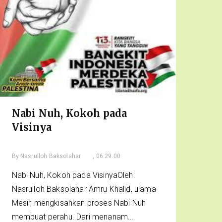
Nabi Nuh, Kokoh pada
Visinya
By
Nasrulloh Baksolahar
, 06.29.00
Nabi Nuh, Kokoh pada VisinyaOleh:
Nasrulloh Baksolahar Amru Khalid, ulama
Mesir, mengkisahkan proses Nabi Nuh
membuat perahu. Dari menanam...