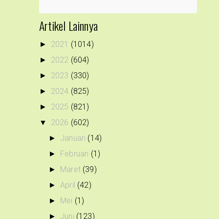
Artikel Lainnya
2021
(1014)
►
2022
(604)
►
2023
(330)
►
2024
(825)
►
2025
(821)
►
2026
(602)
▼
Januari
(14)
►
Februari
(1)
►
Maret
(39)
►
April
(42)
►
Mei
(1)
►
Juni
(123)
►