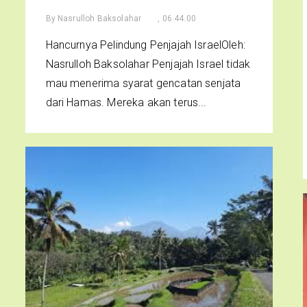
By
Nasrulloh Baksolahar
, 06.44.00
Hancurnya Pelindung Penjajah IsraelOleh:
Nasrulloh Baksolahar Penjajah Israel tidak
mau menerima syarat gencatan senjata
dari Hamas. Mereka akan terus...