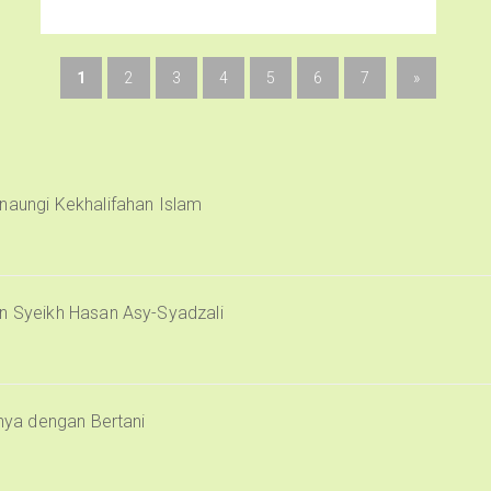
1
2
3
4
5
6
7
»
naungi Kekhalifahan Islam
an Syeikh Hasan Asy-Syadzali
inya dengan Bertani