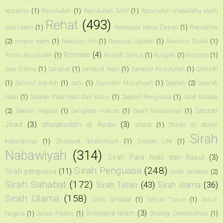
terzalimi
(1)
Rasulullah
(1)
Rasulullah SAW
(1)
Rasulullah shalallahu alaihi
Rehat
(493)
wassalam
(1)
Rekayasa Masa Depan
(1)
Republika
(2)
respon alam
(1)
Revolusi diri
(1)
Revolusi Sejarah
(1)
Revolusi Sosial
(1)
Romawi
(4)
Rindu Rasulullah
(1)
Rumah Semut
(1)
Ruqyah
(1)
Rustum
(1)
Saat Dihina
(1)
Sahabat
(1)
sahabat Nabi
(1)
Sahabat Rasulullah
(1)
SAHABI
(1)
Salimul Aqidah
(1)
satu
(1)
Sayyidah Musyfiqah
(1)
Sejarah
(2)
Sejarah
Nabi
(1)
Sejarah Para Nabi dan Rasul
(1)
Sejarah Penguasa
(1)
selat Malaka
Seruan
(2)
Seleksi Pejabat
(1)
Sengketa Hukum
(1)
Serah Nabawiyah
(1)
Jihad
(3)
shalahuddin al Ayubi
(3)
shalat
(1)
Shalat di dalam
Sirah
kuburannya
(1)
Shalawat Ibrahimiyah
(1)
Simpel Life
(1)
Nabawiyah
(314)
Sirah Para Nabi dan Rasul
(3)
Sirah Penguasa
(248)
Sirah penguasa
(11)
sirah Sahabat
(2)
Sirah Sahabat
(172)
Sirah Tabiin
(43)
Sirah ulama
(36)
Sirah Ulama
(158)
Siroh Sahabat
(1)
Sofyan Tsauri
(1)
Solusi
Sriwijaya Islam
(3)
Negara
(1)
Solusi Praktis
(1)
Strategi Demonstrasi
(1)