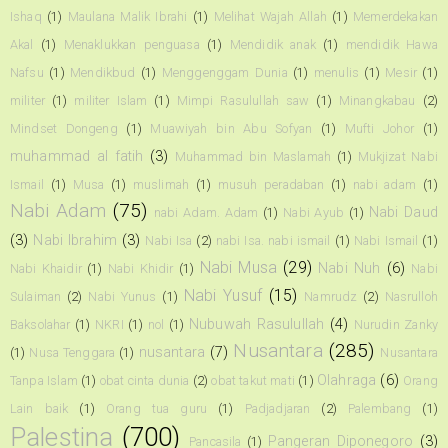
Ishaq
(1)
Maulana Malik Ibrahi
(1)
Melihat Wajah Allah
(1)
Memerdekakan
Akal
(1)
Menaklukkan penguasa
(1)
Mendidik anak
(1)
mendidik Hawa
Nafsu
(1)
Mendikbud
(1)
Menggenggam Dunia
(1)
menulis
(1)
Mesir
(1)
militer
(1)
militer Islam
(1)
Mimpi Rasulullah saw
(1)
Minangkabau
(2)
Mindset Dongeng
(1)
Muawiyah bin Abu Sofyan
(1)
Mufti Johor
(1)
muhammad al fatih
(3)
Muhammad bin Maslamah
(1)
Mukjizat Nabi
Ismail
(1)
Musa
(1)
muslimah
(1)
musuh peradaban
(1)
nabi adam
(1)
Nabi Adam
(75)
Nabi Daud
nabi Adam. Adam
(1)
Nabi Ayub
(1)
(3)
Nabi Ibrahim
(3)
Nabi Isa
(2)
nabi Isa. nabi ismail
(1)
Nabi Ismail
(1)
Nabi Musa
(29)
Nabi Nuh
(6)
Nabi Khaidir
(1)
Nabi Khidir
(1)
Nabi
Nabi Yusuf
(15)
Sulaiman
(2)
Nabi Yunus
(1)
Namrudz
(2)
Nasrulloh
Nubuwah Rasulullah
(4)
Baksolahar
(1)
NKRI
(1)
nol
(1)
Nurudin Zanky
Nusantara
(285)
nusantara
(7)
(1)
Nusa Tenggara
(1)
Nusantara
Olahraga
(6)
Tanpa Islam
(1)
obat cinta dunia
(2)
obat takut mati
(1)
Orang
Lain baik
(1)
Orang tua guru
(1)
Padjadjaran
(2)
Palembang
(1)
Palestina
(700)
Pangeran Diponegoro
(3)
Pancasila
(1)