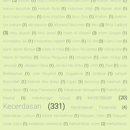
Sabil
(2)
hikmah
(1)
https://www.literaturislam.com/
(1)
Hukum Akhirat
(1)
hukum kesulitan
(1)
Hukum Pasti
(1)
Hukuman Allah
(1)
Ibadah obat
(1)
Ibnu Hajar Asqalani
(1)
Ibnu Khaldun
(1)
Ibnu Sina
(1)
Ibrahim
(1)
Ibrahim
Ilmu Laduni
bin Adham
(1)
ide menulis
(1)
Ikhwanul Muslimin
(1)
ilmu
(2)
(3)
Ilmu Sejarah
(1)
Ilmu Sosial
(1)
Imam Al-Ghazali
(2)
imam Ghazali
(1)
Instropeksi diri
(1)
interpretasi sejarah
(1)
Islam
(1)
ISLAM
(2)
Islam Cina
(1)
Islam dalam Bahaya
(2)
Islam di India
(1)
Islam Nusantara
(1)
Islampobia
(1)
Istana Al-Hambra
(1)
Istana Penguasa
(1)
Istiqamah
(1)
Jalan Hidup
(1)
Jamuran
(1)
Jebakan Istana
(1)
Jendral Mc Arthu
(1)
Jibril
(1)
jihad
(1)
Jiwa
Berkecamuk
(1)
Jiwa Mujahid
(1)
Jogyakarta
(1)
jordania
(1)
jurriyah
Rasulullah
(1)
Kabinet Abu Bakar
(1)
Kajian
(1)
kambing
(1)
Karamah
(1)
Karya Besar
(1)
Karya Fenomenal
(1)
Kebebasan beragama
(1)
Kebohongan
kecerdasan
(20)
Pejabat
(1)
Kebohongan Yahudi
(1)
Kecerdasan
(331)
Kecerdasan Finansial
(4)
Kecerdasan Laduni
(1)
Kedok Keshalehan
(1)
Kejayaan Islam
(1)
Kejayaan
Umat Islam
(1)
Kekalahan Intelektual
(1)
Kekhalifahan Islam
(2)
Kekhalifahan