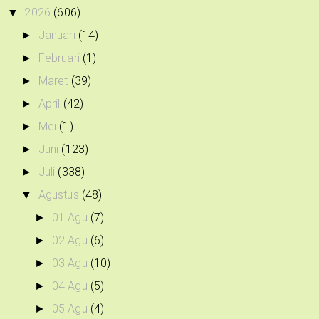
2026
(606)
▼
Januari
(14)
►
Februari
(1)
►
Maret
(39)
►
April
(42)
►
Mei
(1)
►
Juni
(123)
►
Juli
(338)
►
Agustus
(48)
▼
01 Agu
(7)
►
02 Agu
(6)
►
03 Agu
(10)
►
04 Agu
(5)
►
05 Agu
(4)
►