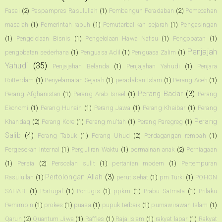
Pasai
(2)
Paspampres Rasulullah
(1)
Pembangun Peradaban
(2)
Pemecahan
masalah
(1)
Pemerintah rapuh
(1)
Pemutarbalikan sejarah
(1)
Pengasingan
(1)
Pengelolaan Bisnis
(1)
Pengelolaan Hawa Nafsu
(1)
Pengobatan
(1)
Penjajah
pengobatan sederhana
(1)
Penguasa Adil
(1)
Penguasa Zalim
(1)
Yahudi
(35)
Penjajahan Belanda
(1)
Penjajahan Yahudi
(1)
Penjara
Rotterdam
(1)
Penyelamatan Sejarah
(1)
peradaban Islam
(1)
Perang Aceh
(1)
Perang Badar
(3)
Perang Afghanistan
(1)
Perang Arab Israel
(1)
Perang
Ekonomi
(1)
Perang Hunain
(1)
Perang Jawa
(1)
Perang Khaibar
(1)
Perang
Perang
Khandaq
(2)
Perang Kore
(1)
Perang mu'tah
(1)
Perang Paregreg
(1)
Salib
(4)
Perang Tabuk
(1)
Perang Uhud
(2)
Perdagangan rempah
(1)
Pergesekan Internal
(1)
Perguliran Waktu
(1)
permainan anak
(2)
Perniagaan
(1)
Persia
(2)
Persoalan sulit
(1)
pertanian modern
(1)
Pertempuran
Pertolongan Allah
(3)
Rasulullah
(1)
perut sehat
(1)
pm Turki
(1)
POHON
SAHABI
(1)
Portugal
(1)
Portugis
(1)
ppkm
(1)
Prabu Satmata
(1)
Prilaku
Pemimpin
(1)
prokes
(1)
puasa
(1)
pupuk terbaik
(1)
purnawirawan Islam
(1)
Qarun
(2)
Quantum Jiwa
(1)
Raffles
(1)
Raja Islam
(1)
rakyat lapar
(1)
Rakyat