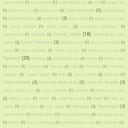
Suara Hewan
(1)
Suara lembut
(1)
Sudah Nabawiyah
(1)
Sufi
(1)
sugesti diri
Sultan Mataram
(3)
(1)
sultan Hamid 2
(1)
sultan Islam
(1)
Sultanah Aceh
sunan giri
(3)
(1)
Sunah Rasulullah
(2)
Sunan Gresi
(1)
Sunan Gunung Jati
(1)
Sunan Kalijaga
(1)
Sunan Kudus
(2)
Sunatullah Kekuasaan
(1)
Syariat Islam
(18)
Supranatural
(1)
Surakarta
(1)
Syeikh Abdul Qadir
Syeikh Palimbani
(3)
Jaelani
(2)
Tak Ada Solusi
(1)
Takdir Umat Islam
(1)
Takwa
(1)
Takwa Keadilan
(1)
Tamim Ad Dari
(1)
Tanda Hari Kiamat
(1)
Tasawuf
(29)
teknologi
(2)
tentang website
(1)
tentara
(1)
tentara Islam
(1)
Ternate
(1)
Thaharah
(1)
Thariqah
(1)
tidur
(1)
Titik kritis
(1)
Titik Kritis
Kekayaan
(1)
Tragedi Sejarah
(1)
Turki
(2)
Turki Utsmani
(2)
Ukhuwah
(1)
Ulama Mekkah
(3)
Umar bin Abdul Aziz
(5)
Umar bin Khatab
(3)
Umar k Abdul Aziz
(1)
Ummu Salamah
(1)
Umpetan
(1)
Utsman bin Affan
(2)
veteran islam
(1)
Wabah
(1)
wafat Rasulullah
(1)
Wakaf
(1)
Waki bin
Walisongo
(3)
Jarrah
(1)
Wali Allah
(1)
wali sanga
(1)
Walisanga
(2)
Wanita Pilihan
(1)
Wanita Utama
(1)
Warung Kelontong
(1)
Waspadai Ibadah
(1)
Wudhu
(1)
Yusuf Al Makasari
(1)
zaman kerajaan islam
(1)
Zulkarnain
(1)