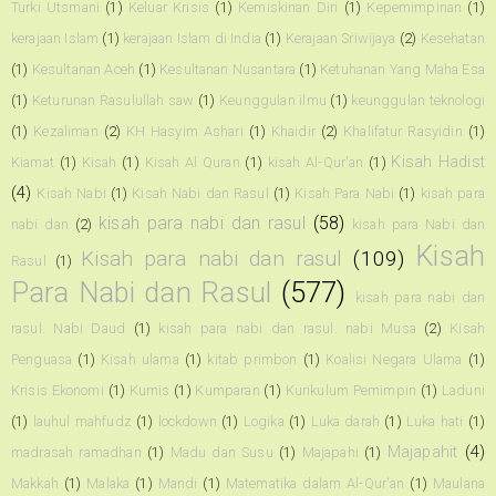
Turki Utsmani
(1)
Keluar Krisis
(1)
Kemiskinan Diri
(1)
Kepemimpinan
(1)
kerajaan Islam
(1)
kerajaan Islam di India
(1)
Kerajaan Sriwijaya
(2)
Kesehatan
(1)
Kesultanan Aceh
(1)
Kesultanan Nusantara
(1)
Ketuhanan Yang Maha Esa
(1)
Keturunan Rasulullah saw
(1)
Keunggulan ilmu
(1)
keunggulan teknologi
(1)
Kezaliman
(2)
KH Hasyim Ashari
(1)
Khaidir
(2)
Khalifatur Rasyidin
(1)
Kisah Hadist
Kiamat
(1)
Kisah
(1)
Kisah Al Quran
(1)
kisah Al-Qur'an
(1)
(4)
Kisah Nabi
(1)
Kisah Nabi dan Rasul
(1)
Kisah Para Nabi
(1)
kisah para
kisah para nabi dan rasul
(58)
nabi dan
(2)
kisah para Nabi dan
Kisah
Kisah para nabi dan rasul
(109)
Rasul
(1)
Para Nabi dan Rasul
(577)
kisah para nabi dan
rasul. Nabi Daud
(1)
kisah para nabi dan rasul. nabi Musa
(2)
Kisah
Penguasa
(1)
Kisah ulama
(1)
kitab primbon
(1)
Koalisi Negara Ulama
(1)
Krisis Ekonomi
(1)
Kumis
(1)
Kumparan
(1)
Kurikulum Pemimpin
(1)
Laduni
(1)
lauhul mahfudz
(1)
lockdown
(1)
Logika
(1)
Luka darah
(1)
Luka hati
(1)
Majapahit
(4)
madrasah ramadhan
(1)
Madu dan Susu
(1)
Majapahi
(1)
Makkah
(1)
Malaka
(1)
Mandi
(1)
Matematika dalam Al-Qur'an
(1)
Maulana