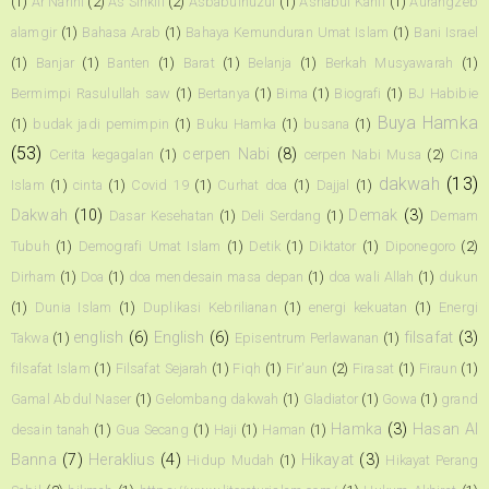
(1)
Ar Narini
(2)
As Sinkili
(2)
Asbabulnuzul
(1)
Ashabul Kahfi
(1)
Aurangzeb
alamgir
(1)
Bahasa Arab
(1)
Bahaya Kemunduran Umat Islam
(1)
Bani Israel
(1)
Banjar
(1)
Banten
(1)
Barat
(1)
Belanja
(1)
Berkah Musyawarah
(1)
Bermimpi Rasulullah saw
(1)
Bertanya
(1)
Bima
(1)
Biografi
(1)
BJ Habibie
Buya Hamka
(1)
budak jadi pemimpin
(1)
Buku Hamka
(1)
busana
(1)
(53)
cerpen Nabi
(8)
Cerita kegagalan
(1)
cerpen Nabi Musa
(2)
Cina
dakwah
(13)
Islam
(1)
cinta
(1)
Covid 19
(1)
Curhat doa
(1)
Dajjal
(1)
Dakwah
(10)
Demak
(3)
Dasar Kesehatan
(1)
Deli Serdang
(1)
Demam
Tubuh
(1)
Demografi Umat Islam
(1)
Detik
(1)
Diktator
(1)
Diponegoro
(2)
Dirham
(1)
Doa
(1)
doa mendesain masa depan
(1)
doa wali Allah
(1)
dukun
(1)
Dunia Islam
(1)
Duplikasi Kebrilianan
(1)
energi kekuatan
(1)
Energi
english
(6)
English
(6)
filsafat
(3)
Takwa
(1)
Episentrum Perlawanan
(1)
filsafat Islam
(1)
Filsafat Sejarah
(1)
Fiqh
(1)
Fir'aun
(2)
Firasat
(1)
Firaun
(1)
Gamal Abdul Naser
(1)
Gelombang dakwah
(1)
Gladiator
(1)
Gowa
(1)
grand
Hamka
(3)
Hasan Al
desain tanah
(1)
Gua Secang
(1)
Haji
(1)
Haman
(1)
Banna
(7)
Heraklius
(4)
Hikayat
(3)
Hidup Mudah
(1)
Hikayat Perang