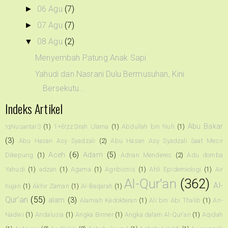
06 Agu
(7)
►
07 Agu
(7)
►
08 Agu
(2)
▼
Menyembah Patung Anak Sapi
Yahudi dan Nasrani Dulu Bermusuhan, Kini
Bersekutu...
Indeks Artikel
Abu Bakar
!qNusantar3
(1)
1+6!zzSirah Ulama
(1)
Abdullah bin Nuh
(1)
(3)
Abu Hasan Asy Syadzali
(2)
Abu Hasan Asy Syadzali Saat Mesir
Aceh
(6)
Adam
(5)
Dikepung
(1)
Adnan Menderes
(2)
Adu domba
Yahudi
(1)
adzan
(1)
Agama
(1)
Agribisnis
(1)
Ahli Epidemiologi
(1)
Air
Al-Qur'an
(362)
Al-
hujan
(1)
Akhir Zaman
(1)
Al-Baqarah
(1)
Qur’an
(55)
alam
(3)
Alamiah Kedokteran
(1)
Ali bin Abi Thalib
(1)
An-
Nadwi
(1)
Andalusia
(1)
Angka Binner
(1)
Angka dalam Al-Qur'an
(1)
Aqidah