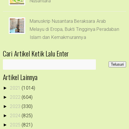
Nusantara
Manuskrip Nusantara Beraksara Arab
Melayu di Eropa, Bukti Tingginya Peradaban
Islam dan Kemakmurannya
Cari Artikel Ketik Lalu Enter
Artikel Lainnya
2021
(1014)
►
2022
(604)
►
2023
(330)
►
2024
(825)
►
2025
(821)
►