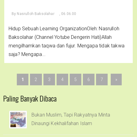
By
Nasrulloh Baksolahar
, 06.06.00
Hidup Sebuah Learning OrganizationOleh: Nasrulloh
Baksolahar (Channel Yotube Dengerin Hati)Allah
mengilhamkan taqwa dan fujur. Mengapa tidak takwa
saja? Mengapa...
1
2
3
4
5
6
7
»
Paling Banyak Dibaca
Bukan Muslim, Tapi Rakyatnya Minta
Dinaungi Kekhalifahan Islam