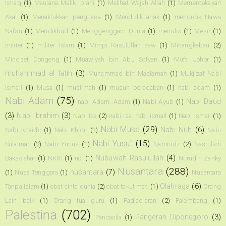
Ishaq
(1)
Maulana Malik Ibrahi
(1)
Melihat Wajah Allah
(1)
Memerdekakan
Akal
(1)
Menaklukkan penguasa
(1)
Mendidik anak
(1)
mendidik Hawa
Nafsu
(1)
Mendikbud
(1)
Menggenggam Dunia
(1)
menulis
(1)
Mesir
(1)
militer
(1)
militer Islam
(1)
Mimpi Rasulullah saw
(1)
Minangkabau
(2)
Mindset Dongeng
(1)
Muawiyah bin Abu Sofyan
(1)
Mufti Johor
(1)
muhammad al fatih
(3)
Muhammad bin Maslamah
(1)
Mukjizat Nabi
Ismail
(1)
Musa
(1)
muslimah
(1)
musuh peradaban
(1)
nabi adam
(1)
Nabi Adam
(75)
Nabi Daud
nabi Adam. Adam
(1)
Nabi Ayub
(1)
(3)
Nabi Ibrahim
(3)
Nabi Isa
(2)
nabi Isa. nabi ismail
(1)
Nabi Ismail
(1)
Nabi Musa
(29)
Nabi Nuh
(6)
Nabi Khaidir
(1)
Nabi Khidir
(1)
Nabi
Nabi Yusuf
(15)
Sulaiman
(2)
Nabi Yunus
(1)
Namrudz
(2)
Nasrulloh
Nubuwah Rasulullah
(4)
Baksolahar
(1)
NKRI
(1)
nol
(1)
Nurudin Zanky
Nusantara
(288)
nusantara
(7)
(1)
Nusa Tenggara
(1)
Nusantara
Olahraga
(6)
Tanpa Islam
(1)
obat cinta dunia
(2)
obat takut mati
(1)
Orang
Lain baik
(1)
Orang tua guru
(1)
Padjadjaran
(2)
Palembang
(1)
Palestina
(702)
Pangeran Diponegoro
(3)
Pancasila
(1)