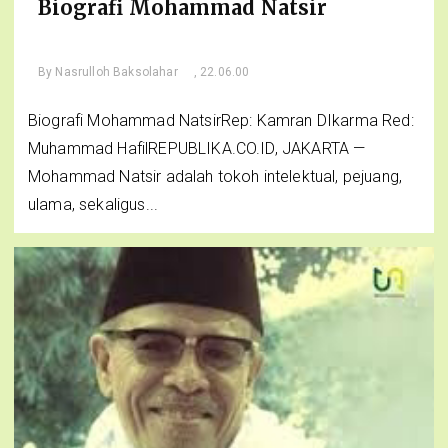
Biografi Mohammad Natsir
By
Nasrulloh Baksolahar
, 22.06.00
Biografi Mohammad NatsirRep: Kamran DIkarma Red:
Muhammad HafilREPUBLIKA.CO.ID, JAKARTA —
Mohammad Natsir adalah tokoh intelektual, pejuang,
ulama, sekaligus...