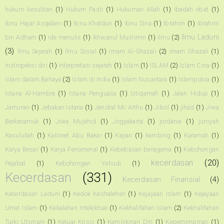
hukum kesulitan
(1)
Hukum Pasti
(1)
Hukuman Allah
(1)
Ibadah obat
(1)
Ibnu Hajar Asqalani
(1)
Ibnu Khaldun
(1)
Ibnu Sina
(1)
Ibrahim
(1)
Ibrahim
Ilmu Laduni
bin Adham
(1)
ide menulis
(1)
Ikhwanul Muslimin
(1)
ilmu
(2)
(3)
Ilmu Sejarah
(1)
Ilmu Sosial
(1)
Imam Al-Ghazali
(2)
imam Ghazali
(1)
Instropeksi diri
(1)
interpretasi sejarah
(1)
Islam
(1)
ISLAM
(2)
Islam Cina
(1)
Islam dalam Bahaya
(2)
Islam di India
(1)
Islam Nusantara
(1)
Islampobia
(1)
Istana Al-Hambra
(1)
Istana Penguasa
(1)
Istiqamah
(1)
Jalan Hidup
(1)
Jamuran
(1)
Jebakan Istana
(1)
Jendral Mc Arthu
(1)
Jibril
(1)
jihad
(1)
Jiwa
Berkecamuk
(1)
Jiwa Mujahid
(1)
Jogyakarta
(1)
jordania
(1)
jurriyah
Rasulullah
(1)
Kabinet Abu Bakar
(1)
Kajian
(1)
kambing
(1)
Karamah
(1)
Karya Besar
(1)
Karya Fenomenal
(1)
Kebebasan beragama
(1)
Kebohongan
kecerdasan
(20)
Pejabat
(1)
Kebohongan Yahudi
(1)
Kecerdasan
(331)
Kecerdasan Finansial
(4)
Kecerdasan Laduni
(1)
Kedok Keshalehan
(1)
Kejayaan Islam
(1)
Kejayaan
Umat Islam
(1)
Kekalahan Intelektual
(1)
Kekhalifahan Islam
(2)
Kekhalifahan
Turki Utsmani
(1)
Keluar Krisis
(1)
Kemiskinan Diri
(1)
Kepemimpinan
(1)