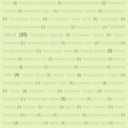
Pasai
(2)
Paspampres Rasulullah
(1)
Pembangun Peradaban
(2)
Pemecahan
masalah
(1)
Pemerintah rapuh
(1)
Pemutarbalikan sejarah
(1)
Pengasingan
(1)
Pengelolaan Bisnis
(1)
Pengelolaan Hawa Nafsu
(1)
Pengobatan
(1)
Penjajah
pengobatan sederhana
(1)
Penguasa Adil
(1)
Penguasa Zalim
(1)
Yahudi
(35)
Penjajahan Belanda
(1)
Penjajahan Yahudi
(1)
Penjara
Rotterdam
(1)
Penyelamatan Sejarah
(1)
peradaban Islam
(1)
Perang Aceh
(1)
Perang Badar
(3)
Perang Afghanistan
(1)
Perang Arab Israel
(1)
Perang
Ekonomi
(1)
Perang Hunain
(1)
Perang Jawa
(1)
Perang Khaibar
(1)
Perang
Perang
Khandaq
(2)
Perang Kore
(1)
Perang mu'tah
(1)
Perang Paregreg
(1)
Salib
(4)
Perang Tabuk
(1)
Perang Uhud
(2)
Perdagangan rempah
(1)
Pergesekan Internal
(1)
Perguliran Waktu
(1)
permainan anak
(2)
Perniagaan
(1)
Persia
(2)
Persoalan sulit
(1)
pertanian modern
(1)
Pertempuran
Pertolongan Allah
(3)
Rasulullah
(1)
perut sehat
(1)
pm Turki
(1)
POHON
SAHABI
(1)
Portugal
(1)
Portugis
(1)
ppkm
(1)
Prabu Satmata
(1)
Prilaku
Pemimpin
(1)
prokes
(1)
puasa
(1)
pupuk terbaik
(1)
purnawirawan Islam
(1)
Qarun
(2)
Quantum Jiwa
(1)
Raffles
(1)
Raja Islam
(1)
rakyat lapar
(1)
Rakyat