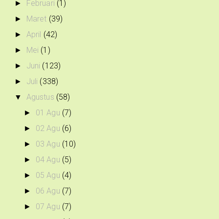
Februari
(1)
►
Maret
(39)
►
April
(42)
►
Mei
(1)
►
Juni
(123)
►
Juli
(338)
►
Agustus
(58)
▼
01 Agu
(7)
►
02 Agu
(6)
►
03 Agu
(10)
►
04 Agu
(5)
►
05 Agu
(4)
►
06 Agu
(7)
►
07 Agu
(7)
►