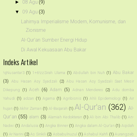
08 Agu
(9)
►
09 Agu
(3)
▼
Lahirnya Imperialisme Modern, Komunisme, dan
Zionisme
Al-Qur'an Sumber Energi Hidup
Di Awal Kekuasaan Abu Bakar
Indeks Artikel
Abu Bakar
!qNusantar3
(1)
1+6!zzSirah Ulama
(1)
Abdullah bin Nuh
(1)
(3)
Abu Hasan Asy Syadzali
(2)
Abu Hasan Asy Syadzali Saat Mesir
Aceh
(6)
Adam
(5)
Dikepung
(1)
Adnan Menderes
(2)
Adu domba
Yahudi
(1)
adzan
(1)
Agama
(1)
Agribisnis
(1)
Ahli Epidemiologi
(1)
Air
Al-Qur'an
(362)
Al-
hujan
(1)
Akhir Zaman
(1)
Al-Baqarah
(1)
Qur’an
(55)
alam
(3)
Alamiah Kedokteran
(1)
Ali bin Abi Thalib
(1)
An-
Nadwi
(1)
Andalusia
(1)
Angka Binner
(1)
Angka dalam Al-Qur'an
(1)
Aqidah
(1)
Ar Narini
(2)
As Sinkili
(2)
Asbabulnuzul
(1)
Ashabul Kahfi
(1)
Aurangzeb