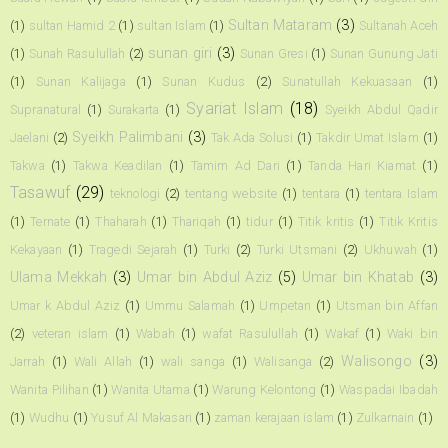
Sultan Mataram
(3)
(1)
sultan Hamid 2
(1)
sultan Islam
(1)
Sultanah Aceh
sunan giri
(3)
(1)
Sunah Rasulullah
(2)
Sunan Gresi
(1)
Sunan Gunung Jati
(1)
Sunan Kalijaga
(1)
Sunan Kudus
(2)
Sunatullah Kekuasaan
(1)
Syariat Islam
(18)
Supranatural
(1)
Surakarta
(1)
Syeikh Abdul Qadir
Syeikh Palimbani
(3)
Jaelani
(2)
Tak Ada Solusi
(1)
Takdir Umat Islam
(1)
Takwa
(1)
Takwa Keadilan
(1)
Tamim Ad Dari
(1)
Tanda Hari Kiamat
(1)
Tasawuf
(29)
teknologi
(2)
tentang website
(1)
tentara
(1)
tentara Islam
(1)
Ternate
(1)
Thaharah
(1)
Thariqah
(1)
tidur
(1)
Titik kritis
(1)
Titik Kritis
Kekayaan
(1)
Tragedi Sejarah
(1)
Turki
(2)
Turki Utsmani
(2)
Ukhuwah
(1)
Ulama Mekkah
(3)
Umar bin Abdul Aziz
(5)
Umar bin Khatab
(3)
Umar k Abdul Aziz
(1)
Ummu Salamah
(1)
Umpetan
(1)
Utsman bin Affan
(2)
veteran islam
(1)
Wabah
(1)
wafat Rasulullah
(1)
Wakaf
(1)
Waki bin
Walisongo
(3)
Jarrah
(1)
Wali Allah
(1)
wali sanga
(1)
Walisanga
(2)
Wanita Pilihan
(1)
Wanita Utama
(1)
Warung Kelontong
(1)
Waspadai Ibadah
(1)
Wudhu
(1)
Yusuf Al Makasari
(1)
zaman kerajaan islam
(1)
Zulkarnain
(1)