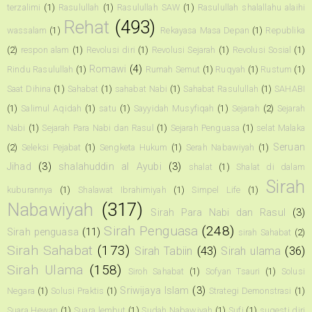
terzalimi
(1)
Rasulullah
(1)
Rasulullah SAW
(1)
Rasulullah shalallahu alaihi
Rehat
(493)
wassalam
(1)
Rekayasa Masa Depan
(1)
Republika
(2)
respon alam
(1)
Revolusi diri
(1)
Revolusi Sejarah
(1)
Revolusi Sosial
(1)
Romawi
(4)
Rindu Rasulullah
(1)
Rumah Semut
(1)
Ruqyah
(1)
Rustum
(1)
Saat Dihina
(1)
Sahabat
(1)
sahabat Nabi
(1)
Sahabat Rasulullah
(1)
SAHABI
(1)
Salimul Aqidah
(1)
satu
(1)
Sayyidah Musyfiqah
(1)
Sejarah
(2)
Sejarah
Nabi
(1)
Sejarah Para Nabi dan Rasul
(1)
Sejarah Penguasa
(1)
selat Malaka
Seruan
(2)
Seleksi Pejabat
(1)
Sengketa Hukum
(1)
Serah Nabawiyah
(1)
Jihad
(3)
shalahuddin al Ayubi
(3)
shalat
(1)
Shalat di dalam
Sirah
kuburannya
(1)
Shalawat Ibrahimiyah
(1)
Simpel Life
(1)
Nabawiyah
(317)
Sirah Para Nabi dan Rasul
(3)
Sirah Penguasa
(248)
Sirah penguasa
(11)
sirah Sahabat
(2)
Sirah Sahabat
(173)
Sirah Tabiin
(43)
Sirah ulama
(36)
Sirah Ulama
(158)
Siroh Sahabat
(1)
Sofyan Tsauri
(1)
Solusi
Sriwijaya Islam
(3)
Negara
(1)
Solusi Praktis
(1)
Strategi Demonstrasi
(1)
Suara Hewan
(1)
Suara lembut
(1)
Sudah Nabawiyah
(1)
Sufi
(1)
sugesti diri