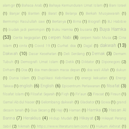
alamgir
(1)
Bahasa Arab
(1)
Bahaya Kemunduran Umat Islam
(1)
Bani Israel
(1)
Banjar
(1)
Banten
(1)
Barat
(1)
Belanja
(1)
Berkah Musyawarah
(1)
Bermimpi Rasulullah saw
(1)
Bertanya
(1)
Bima
(1)
Biografi
(1)
BJ Habibie
Buya Hamka
(1)
budak jadi pemimpin
(1)
Buku Hamka
(1)
busana
(1)
(53)
cerpen Nabi
(8)
Cerita kegagalan
(1)
cerpen Nabi Musa
(2)
Cina
dakwah
(13)
Islam
(1)
cinta
(1)
Covid 19
(1)
Curhat doa
(1)
Dajjal
(1)
Dakwah
(10)
Demak
(3)
Dasar Kesehatan
(1)
Deli Serdang
(1)
Demam
Tubuh
(1)
Demografi Umat Islam
(1)
Detik
(1)
Diktator
(1)
Diponegoro
(2)
Dirham
(1)
Doa
(1)
doa mendesain masa depan
(1)
doa wali Allah
(1)
dukun
(1)
Dunia Islam
(1)
Duplikasi Kebrilianan
(1)
energi kekuatan
(1)
Energi
english
(6)
English
(6)
filsafat
(3)
Takwa
(1)
Episentrum Perlawanan
(1)
filsafat Islam
(1)
Filsafat Sejarah
(1)
Fiqh
(1)
Fir'aun
(2)
Firasat
(1)
Firaun
(1)
Gamal Abdul Naser
(1)
Gelombang dakwah
(1)
Gladiator
(1)
Gowa
(1)
grand
Hamka
(3)
Hasan Al
desain tanah
(1)
Gua Secang
(1)
Haji
(1)
Haman
(1)
Banna
(7)
Heraklius
(4)
Hikayat
(3)
Hidup Mudah
(1)
Hikayat Perang
Sabil
(2)
hikmah
(1)
https://www.literaturislam.com/
(1)
Hukum Akhirat
(1)