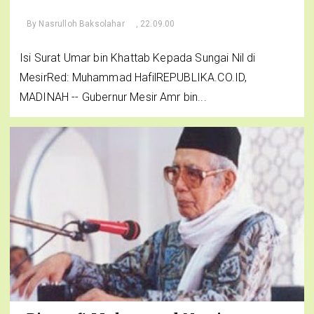
By
Nasrulloh Baksolahar
, 22.09.00
Isi Surat Umar bin Khattab Kepada Sungai Nil di
MesirRed: Muhammad HafilREPUBLIKA.CO.ID,
MADINAH -- Gubernur Mesir Amr bin...