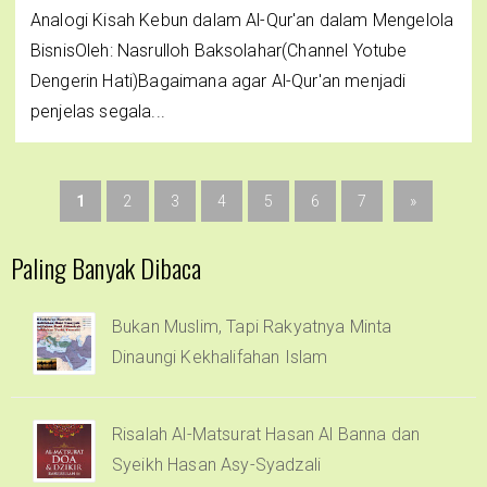
Analogi Kisah Kebun dalam Al-Qur'an dalam Mengelola
BisnisOleh: Nasrulloh Baksolahar(Channel Yotube
Dengerin Hati)Bagaimana agar Al-Qur'an menjadi
penjelas segala...
1
2
3
4
5
6
7
»
Paling Banyak Dibaca
Bukan Muslim, Tapi Rakyatnya Minta
Dinaungi Kekhalifahan Islam
Risalah Al-Matsurat Hasan Al Banna dan
Syeikh Hasan Asy-Syadzali