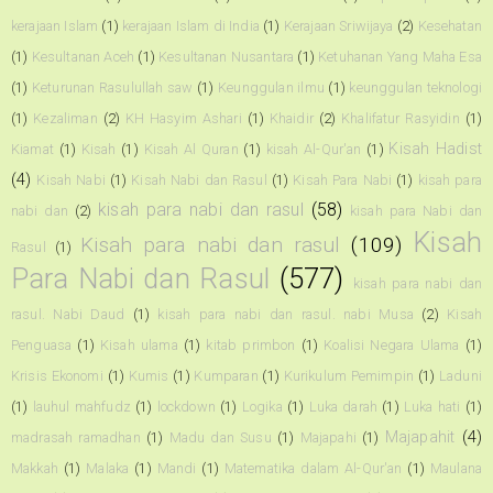
kerajaan Islam
(1)
kerajaan Islam di India
(1)
Kerajaan Sriwijaya
(2)
Kesehatan
(1)
Kesultanan Aceh
(1)
Kesultanan Nusantara
(1)
Ketuhanan Yang Maha Esa
(1)
Keturunan Rasulullah saw
(1)
Keunggulan ilmu
(1)
keunggulan teknologi
(1)
Kezaliman
(2)
KH Hasyim Ashari
(1)
Khaidir
(2)
Khalifatur Rasyidin
(1)
Kisah Hadist
Kiamat
(1)
Kisah
(1)
Kisah Al Quran
(1)
kisah Al-Qur'an
(1)
(4)
Kisah Nabi
(1)
Kisah Nabi dan Rasul
(1)
Kisah Para Nabi
(1)
kisah para
kisah para nabi dan rasul
(58)
nabi dan
(2)
kisah para Nabi dan
Kisah
Kisah para nabi dan rasul
(109)
Rasul
(1)
Para Nabi dan Rasul
(577)
kisah para nabi dan
rasul. Nabi Daud
(1)
kisah para nabi dan rasul. nabi Musa
(2)
Kisah
Penguasa
(1)
Kisah ulama
(1)
kitab primbon
(1)
Koalisi Negara Ulama
(1)
Krisis Ekonomi
(1)
Kumis
(1)
Kumparan
(1)
Kurikulum Pemimpin
(1)
Laduni
(1)
lauhul mahfudz
(1)
lockdown
(1)
Logika
(1)
Luka darah
(1)
Luka hati
(1)
Majapahit
(4)
madrasah ramadhan
(1)
Madu dan Susu
(1)
Majapahi
(1)
Makkah
(1)
Malaka
(1)
Mandi
(1)
Matematika dalam Al-Qur'an
(1)
Maulana