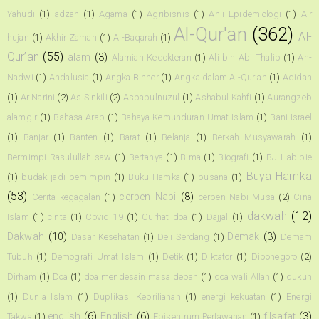
Yahudi
(1)
adzan
(1)
Agama
(1)
Agribisnis
(1)
Ahli Epidemiologi
(1)
Air
Al-Qur'an
(362)
Al-
hujan
(1)
Akhir Zaman
(1)
Al-Baqarah
(1)
Qur’an
(55)
alam
(3)
Alamiah Kedokteran
(1)
Ali bin Abi Thalib
(1)
An-
Nadwi
(1)
Andalusia
(1)
Angka Binner
(1)
Angka dalam Al-Qur'an
(1)
Aqidah
(1)
Ar Narini
(2)
As Sinkili
(2)
Asbabulnuzul
(1)
Ashabul Kahfi
(1)
Aurangzeb
alamgir
(1)
Bahasa Arab
(1)
Bahaya Kemunduran Umat Islam
(1)
Bani Israel
(1)
Banjar
(1)
Banten
(1)
Barat
(1)
Belanja
(1)
Berkah Musyawarah
(1)
Bermimpi Rasulullah saw
(1)
Bertanya
(1)
Bima
(1)
Biografi
(1)
BJ Habibie
Buya Hamka
(1)
budak jadi pemimpin
(1)
Buku Hamka
(1)
busana
(1)
(53)
cerpen Nabi
(8)
Cerita kegagalan
(1)
cerpen Nabi Musa
(2)
Cina
dakwah
(12)
Islam
(1)
cinta
(1)
Covid 19
(1)
Curhat doa
(1)
Dajjal
(1)
Dakwah
(10)
Demak
(3)
Dasar Kesehatan
(1)
Deli Serdang
(1)
Demam
Tubuh
(1)
Demografi Umat Islam
(1)
Detik
(1)
Diktator
(1)
Diponegoro
(2)
Dirham
(1)
Doa
(1)
doa mendesain masa depan
(1)
doa wali Allah
(1)
dukun
(1)
Dunia Islam
(1)
Duplikasi Kebrilianan
(1)
energi kekuatan
(1)
Energi
english
(6)
English
(6)
filsafat
(3)
Takwa
(1)
Episentrum Perlawanan
(1)