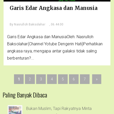
Garis Edar Angkasa dan Manusia
By
Nasrulloh Baksolahar
, 06.44.00
Garis Edar Angkasa dan ManusiaOleh: Nasrulloh
Baksolahar(Channel Yotube Dengerin Hati)Perhatikan
angkasa raya, mengapa antar galaksi tidak saling
berbenturan?...
1
2
3
4
5
6
7
»
Paling Banyak Dibaca
Bukan Muslim, Tapi Rakyatnya Minta