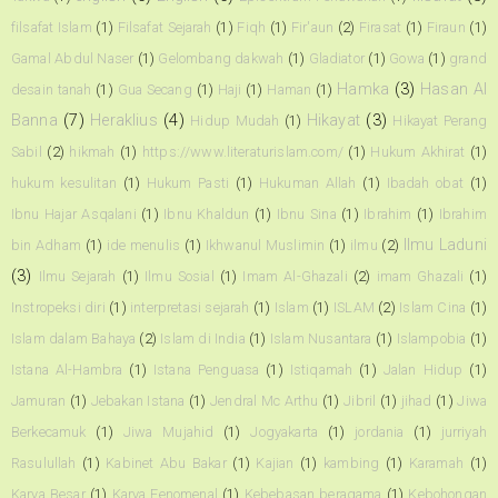
filsafat Islam
(1)
Filsafat Sejarah
(1)
Fiqh
(1)
Fir'aun
(2)
Firasat
(1)
Firaun
(1)
Gamal Abdul Naser
(1)
Gelombang dakwah
(1)
Gladiator
(1)
Gowa
(1)
grand
Hamka
(3)
Hasan Al
desain tanah
(1)
Gua Secang
(1)
Haji
(1)
Haman
(1)
Banna
(7)
Heraklius
(4)
Hikayat
(3)
Hidup Mudah
(1)
Hikayat Perang
Sabil
(2)
hikmah
(1)
https://www.literaturislam.com/
(1)
Hukum Akhirat
(1)
hukum kesulitan
(1)
Hukum Pasti
(1)
Hukuman Allah
(1)
Ibadah obat
(1)
Ibnu Hajar Asqalani
(1)
Ibnu Khaldun
(1)
Ibnu Sina
(1)
Ibrahim
(1)
Ibrahim
Ilmu Laduni
bin Adham
(1)
ide menulis
(1)
Ikhwanul Muslimin
(1)
ilmu
(2)
(3)
Ilmu Sejarah
(1)
Ilmu Sosial
(1)
Imam Al-Ghazali
(2)
imam Ghazali
(1)
Instropeksi diri
(1)
interpretasi sejarah
(1)
Islam
(1)
ISLAM
(2)
Islam Cina
(1)
Islam dalam Bahaya
(2)
Islam di India
(1)
Islam Nusantara
(1)
Islampobia
(1)
Istana Al-Hambra
(1)
Istana Penguasa
(1)
Istiqamah
(1)
Jalan Hidup
(1)
Jamuran
(1)
Jebakan Istana
(1)
Jendral Mc Arthu
(1)
Jibril
(1)
jihad
(1)
Jiwa
Berkecamuk
(1)
Jiwa Mujahid
(1)
Jogyakarta
(1)
jordania
(1)
jurriyah
Rasulullah
(1)
Kabinet Abu Bakar
(1)
Kajian
(1)
kambing
(1)
Karamah
(1)
Karya Besar
(1)
Karya Fenomenal
(1)
Kebebasan beragama
(1)
Kebohongan