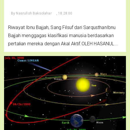
By
Nasrulloh Baksolahar
, 18.28.00
Riwayat Ibnu Bajjah, Sang Filsuf dari SarqusthanIbnu
Bajjah menggagas klasifikasi manusia berdasarkan
pertalian mereka dengan Akal Aktif.OLEH HASANUL...