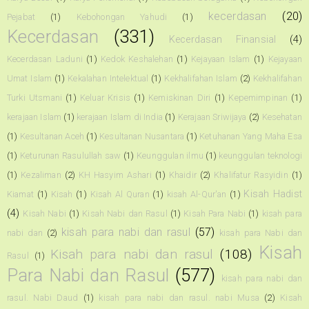
kecerdasan
(20)
Pejabat
(1)
Kebohongan Yahudi
(1)
Kecerdasan
(331)
Kecerdasan Finansial
(4)
Kecerdasan Laduni
(1)
Kedok Keshalehan
(1)
Kejayaan Islam
(1)
Kejayaan
Umat Islam
(1)
Kekalahan Intelektual
(1)
Kekhalifahan Islam
(2)
Kekhalifahan
Turki Utsmani
(1)
Keluar Krisis
(1)
Kemiskinan Diri
(1)
Kepemimpinan
(1)
kerajaan Islam
(1)
kerajaan Islam di India
(1)
Kerajaan Sriwijaya
(2)
Kesehatan
(1)
Kesultanan Aceh
(1)
Kesultanan Nusantara
(1)
Ketuhanan Yang Maha Esa
(1)
Keturunan Rasulullah saw
(1)
Keunggulan ilmu
(1)
keunggulan teknologi
(1)
Kezaliman
(2)
KH Hasyim Ashari
(1)
Khaidir
(2)
Khalifatur Rasyidin
(1)
Kisah Hadist
Kiamat
(1)
Kisah
(1)
Kisah Al Quran
(1)
kisah Al-Qur'an
(1)
(4)
Kisah Nabi
(1)
Kisah Nabi dan Rasul
(1)
Kisah Para Nabi
(1)
kisah para
kisah para nabi dan rasul
(57)
nabi dan
(2)
kisah para Nabi dan
Kisah
Kisah para nabi dan rasul
(108)
Rasul
(1)
Para Nabi dan Rasul
(577)
kisah para nabi dan
rasul. Nabi Daud
(1)
kisah para nabi dan rasul. nabi Musa
(2)
Kisah