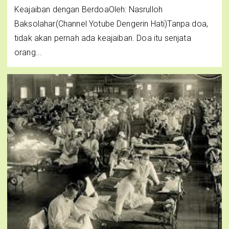
Keajaiban dengan BerdoaOleh: Nasrulloh
Baksolahar(Channel Yotube Dengerin Hati)Tanpa doa,
tidak akan pernah ada keajaiban. Doa itu senjata
orang...