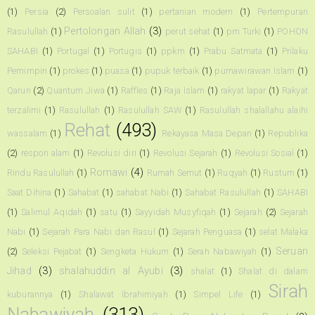
(1)
Persia
(2)
Persoalan sulit
(1)
pertanian modern
(1)
Pertempuran
Pertolongan Allah
(3)
Rasulullah
(1)
perut sehat
(1)
pm Turki
(1)
POHON
SAHABI
(1)
Portugal
(1)
Portugis
(1)
ppkm
(1)
Prabu Satmata
(1)
Prilaku
Pemimpin
(1)
prokes
(1)
puasa
(1)
pupuk terbaik
(1)
purnawirawan Islam
(1)
Qarun
(2)
Quantum Jiwa
(1)
Raffles
(1)
Raja Islam
(1)
rakyat lapar
(1)
Rakyat
terzalimi
(1)
Rasulullah
(1)
Rasulullah SAW
(1)
Rasulullah shalallahu alaihi
Rehat
(493)
wassalam
(1)
Rekayasa Masa Depan
(1)
Republika
(2)
respon alam
(1)
Revolusi diri
(1)
Revolusi Sejarah
(1)
Revolusi Sosial
(1)
Romawi
(4)
Rindu Rasulullah
(1)
Rumah Semut
(1)
Ruqyah
(1)
Rustum
(1)
Saat Dihina
(1)
Sahabat
(1)
sahabat Nabi
(1)
Sahabat Rasulullah
(1)
SAHABI
(1)
Salimul Aqidah
(1)
satu
(1)
Sayyidah Musyfiqah
(1)
Sejarah
(2)
Sejarah
Nabi
(1)
Sejarah Para Nabi dan Rasul
(1)
Sejarah Penguasa
(1)
selat Malaka
Seruan
(2)
Seleksi Pejabat
(1)
Sengketa Hukum
(1)
Serah Nabawiyah
(1)
Jihad
(3)
shalahuddin al Ayubi
(3)
shalat
(1)
Shalat di dalam
Sirah
kuburannya
(1)
Shalawat Ibrahimiyah
(1)
Simpel Life
(1)
Nabawiyah
(313)