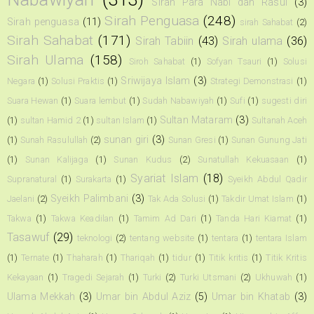
Sirah Para Nabi dan Rasul
(3)
Sirah Penguasa
(248)
Sirah penguasa
(11)
sirah Sahabat
(2)
Sirah Sahabat
(171)
Sirah Tabiin
(43)
Sirah ulama
(36)
Sirah Ulama
(158)
Siroh Sahabat
(1)
Sofyan Tsauri
(1)
Solusi
Sriwijaya Islam
(3)
Negara
(1)
Solusi Praktis
(1)
Strategi Demonstrasi
(1)
Suara Hewan
(1)
Suara lembut
(1)
Sudah Nabawiyah
(1)
Sufi
(1)
sugesti diri
Sultan Mataram
(3)
(1)
sultan Hamid 2
(1)
sultan Islam
(1)
Sultanah Aceh
sunan giri
(3)
(1)
Sunah Rasulullah
(2)
Sunan Gresi
(1)
Sunan Gunung Jati
(1)
Sunan Kalijaga
(1)
Sunan Kudus
(2)
Sunatullah Kekuasaan
(1)
Syariat Islam
(18)
Supranatural
(1)
Surakarta
(1)
Syeikh Abdul Qadir
Syeikh Palimbani
(3)
Jaelani
(2)
Tak Ada Solusi
(1)
Takdir Umat Islam
(1)
Takwa
(1)
Takwa Keadilan
(1)
Tamim Ad Dari
(1)
Tanda Hari Kiamat
(1)
Tasawuf
(29)
teknologi
(2)
tentang website
(1)
tentara
(1)
tentara Islam
(1)
Ternate
(1)
Thaharah
(1)
Thariqah
(1)
tidur
(1)
Titik kritis
(1)
Titik Kritis
Kekayaan
(1)
Tragedi Sejarah
(1)
Turki
(2)
Turki Utsmani
(2)
Ukhuwah
(1)
Ulama Mekkah
(3)
Umar bin Abdul Aziz
(5)
Umar bin Khatab
(3)