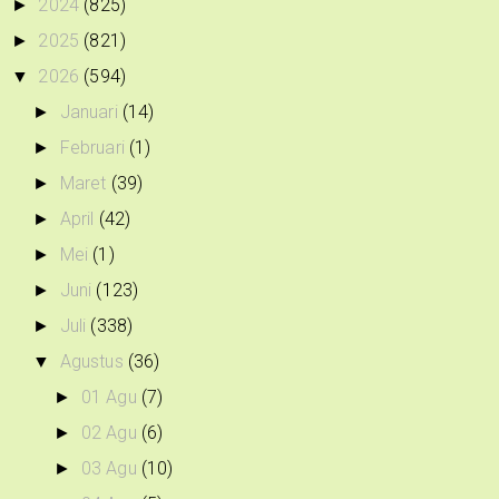
2024
(825)
►
2025
(821)
►
2026
(594)
▼
Januari
(14)
►
Februari
(1)
►
Maret
(39)
►
April
(42)
►
Mei
(1)
►
Juni
(123)
►
Juli
(338)
►
Agustus
(36)
▼
01 Agu
(7)
►
02 Agu
(6)
►
03 Agu
(10)
►