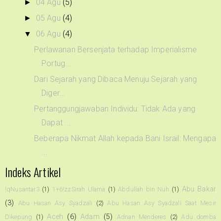
04 Agu
(5)
►
05 Agu
(4)
►
06 Agu
(4)
▼
Perlawanan Bersenjata terhadap Imperialisme
Portug...
Dari Sejarah yang Dibaca Menuju Sejarah yang
Diger...
Pertanggungjawaban Individu: Tidak Ada yang
Dapat ...
Beberapa Nikmat Allah kepada Bani Israil: Mengapa
...
Indeks Artikel
Abu Bakar
!qNusantar3
(1)
1+6!zzSirah Ulama
(1)
Abdullah bin Nuh
(1)
(3)
Abu Hasan Asy Syadzali
(2)
Abu Hasan Asy Syadzali Saat Mesir
Aceh
(6)
Adam
(5)
Dikepung
(1)
Adnan Menderes
(2)
Adu domba