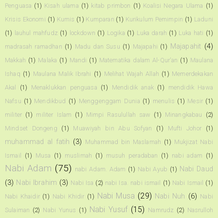
Penguasa
(1)
Kisah ulama
(1)
kitab primbon
(1)
Koalisi Negara Ulama
(1)
Krisis Ekonomi
(1)
Kumis
(1)
Kumparan
(1)
Kurikulum Pemimpin
(1)
Laduni
(1)
lauhul mahfudz
(1)
lockdown
(1)
Logika
(1)
Luka darah
(1)
Luka hati
(1)
Majapahit
(4)
madrasah ramadhan
(1)
Madu dan Susu
(1)
Majapahi
(1)
Makkah
(1)
Malaka
(1)
Mandi
(1)
Matematika dalam Al-Qur'an
(1)
Maulana
Ishaq
(1)
Maulana Malik Ibrahi
(1)
Melihat Wajah Allah
(1)
Memerdekakan
Akal
(1)
Menaklukkan penguasa
(1)
Mendidik anak
(1)
mendidik Hawa
Nafsu
(1)
Mendikbud
(1)
Menggenggam Dunia
(1)
menulis
(1)
Mesir
(1)
militer
(1)
militer Islam
(1)
Mimpi Rasulullah saw
(1)
Minangkabau
(2)
Mindset Dongeng
(1)
Muawiyah bin Abu Sofyan
(1)
Mufti Johor
(1)
muhammad al fatih
(3)
Muhammad bin Maslamah
(1)
Mukjizat Nabi
Ismail
(1)
Musa
(1)
muslimah
(1)
musuh peradaban
(1)
nabi adam
(1)
Nabi Adam
(75)
Nabi Daud
nabi Adam. Adam
(1)
Nabi Ayub
(1)
(3)
Nabi Ibrahim
(3)
Nabi Isa
(2)
nabi Isa. nabi ismail
(1)
Nabi Ismail
(1)
Nabi Musa
(29)
Nabi Nuh
(6)
Nabi Khaidir
(1)
Nabi Khidir
(1)
Nabi
Nabi Yusuf
(15)
Sulaiman
(2)
Nabi Yunus
(1)
Namrudz
(2)
Nasrulloh