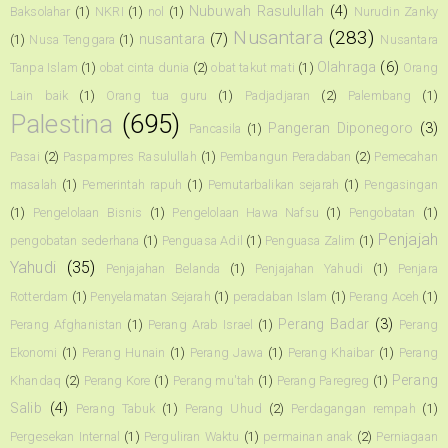
Nubuwah Rasulullah
(4)
Baksolahar
(1)
NKRI
(1)
nol
(1)
Nurudin Zanky
Nusantara
(283)
nusantara
(7)
(1)
Nusa Tenggara
(1)
Nusantara
Olahraga
(6)
Tanpa Islam
(1)
obat cinta dunia
(2)
obat takut mati
(1)
Orang
Lain baik
(1)
Orang tua guru
(1)
Padjadjaran
(2)
Palembang
(1)
Palestina
(695)
Pangeran Diponegoro
(3)
Pancasila
(1)
Pasai
(2)
Paspampres Rasulullah
(1)
Pembangun Peradaban
(2)
Pemecahan
masalah
(1)
Pemerintah rapuh
(1)
Pemutarbalikan sejarah
(1)
Pengasingan
(1)
Pengelolaan Bisnis
(1)
Pengelolaan Hawa Nafsu
(1)
Pengobatan
(1)
Penjajah
pengobatan sederhana
(1)
Penguasa Adil
(1)
Penguasa Zalim
(1)
Yahudi
(35)
Penjajahan Belanda
(1)
Penjajahan Yahudi
(1)
Penjara
Rotterdam
(1)
Penyelamatan Sejarah
(1)
peradaban Islam
(1)
Perang Aceh
(1)
Perang Badar
(3)
Perang Afghanistan
(1)
Perang Arab Israel
(1)
Perang
Ekonomi
(1)
Perang Hunain
(1)
Perang Jawa
(1)
Perang Khaibar
(1)
Perang
Perang
Khandaq
(2)
Perang Kore
(1)
Perang mu'tah
(1)
Perang Paregreg
(1)
Salib
(4)
Perang Tabuk
(1)
Perang Uhud
(2)
Perdagangan rempah
(1)
Pergesekan Internal
(1)
Perguliran Waktu
(1)
permainan anak
(2)
Perniagaan