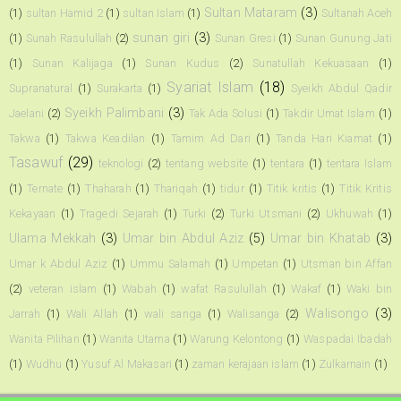
Sultan Mataram
(3)
(1)
sultan Hamid 2
(1)
sultan Islam
(1)
Sultanah Aceh
sunan giri
(3)
(1)
Sunah Rasulullah
(2)
Sunan Gresi
(1)
Sunan Gunung Jati
(1)
Sunan Kalijaga
(1)
Sunan Kudus
(2)
Sunatullah Kekuasaan
(1)
Syariat Islam
(18)
Supranatural
(1)
Surakarta
(1)
Syeikh Abdul Qadir
Syeikh Palimbani
(3)
Jaelani
(2)
Tak Ada Solusi
(1)
Takdir Umat Islam
(1)
Takwa
(1)
Takwa Keadilan
(1)
Tamim Ad Dari
(1)
Tanda Hari Kiamat
(1)
Tasawuf
(29)
teknologi
(2)
tentang website
(1)
tentara
(1)
tentara Islam
(1)
Ternate
(1)
Thaharah
(1)
Thariqah
(1)
tidur
(1)
Titik kritis
(1)
Titik Kritis
Kekayaan
(1)
Tragedi Sejarah
(1)
Turki
(2)
Turki Utsmani
(2)
Ukhuwah
(1)
Ulama Mekkah
(3)
Umar bin Abdul Aziz
(5)
Umar bin Khatab
(3)
Umar k Abdul Aziz
(1)
Ummu Salamah
(1)
Umpetan
(1)
Utsman bin Affan
(2)
veteran islam
(1)
Wabah
(1)
wafat Rasulullah
(1)
Wakaf
(1)
Waki bin
Walisongo
(3)
Jarrah
(1)
Wali Allah
(1)
wali sanga
(1)
Walisanga
(2)
Wanita Pilihan
(1)
Wanita Utama
(1)
Warung Kelontong
(1)
Waspadai Ibadah
(1)
Wudhu
(1)
Yusuf Al Makasari
(1)
zaman kerajaan islam
(1)
Zulkarnain
(1)