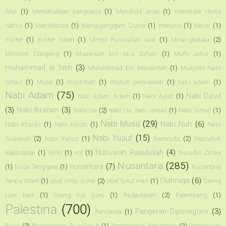
Akal
(1)
Menaklukkan penguasa
(1)
Mendidik anak
(1)
mendidik Hawa
Nafsu
(1)
Mendikbud
(1)
Menggenggam Dunia
(1)
menulis
(1)
Mesir
(1)
militer
(1)
militer Islam
(1)
Mimpi Rasulullah saw
(1)
Minangkabau
(2)
Mindset Dongeng
(1)
Muawiyah bin Abu Sofyan
(1)
Mufti Johor
(1)
muhammad al fatih
(3)
Muhammad bin Maslamah
(1)
Mukjizat Nabi
Ismail
(1)
Musa
(1)
muslimah
(1)
musuh peradaban
(1)
nabi adam
(1)
Nabi Adam
(75)
Nabi Daud
nabi Adam. Adam
(1)
Nabi Ayub
(1)
(3)
Nabi Ibrahim
(3)
Nabi Isa
(2)
nabi Isa. nabi ismail
(1)
Nabi Ismail
(1)
Nabi Musa
(29)
Nabi Nuh
(6)
Nabi Khaidir
(1)
Nabi Khidir
(1)
Nabi
Nabi Yusuf
(15)
Sulaiman
(2)
Nabi Yunus
(1)
Namrudz
(2)
Nasrulloh
Nubuwah Rasulullah
(4)
Baksolahar
(1)
NKRI
(1)
nol
(1)
Nurudin Zanky
Nusantara
(285)
nusantara
(7)
(1)
Nusa Tenggara
(1)
Nusantara
Olahraga
(6)
Tanpa Islam
(1)
obat cinta dunia
(2)
obat takut mati
(1)
Orang
Lain baik
(1)
Orang tua guru
(1)
Padjadjaran
(2)
Palembang
(1)
Palestina
(700)
Pangeran Diponegoro
(3)
Pancasila
(1)
Pasai
(2)
Paspampres Rasulullah
(1)
Pembangun Peradaban
(2)
Pemecahan