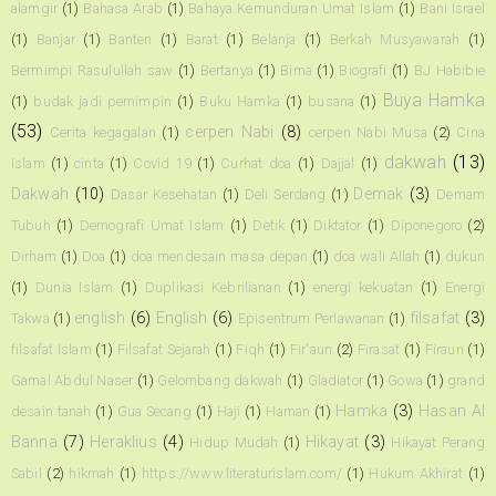
alamgir
(1)
Bahasa Arab
(1)
Bahaya Kemunduran Umat Islam
(1)
Bani Israel
(1)
Banjar
(1)
Banten
(1)
Barat
(1)
Belanja
(1)
Berkah Musyawarah
(1)
Bermimpi Rasulullah saw
(1)
Bertanya
(1)
Bima
(1)
Biografi
(1)
BJ Habibie
Buya Hamka
(1)
budak jadi pemimpin
(1)
Buku Hamka
(1)
busana
(1)
(53)
cerpen Nabi
(8)
Cerita kegagalan
(1)
cerpen Nabi Musa
(2)
Cina
dakwah
(13)
Islam
(1)
cinta
(1)
Covid 19
(1)
Curhat doa
(1)
Dajjal
(1)
Dakwah
(10)
Demak
(3)
Dasar Kesehatan
(1)
Deli Serdang
(1)
Demam
Tubuh
(1)
Demografi Umat Islam
(1)
Detik
(1)
Diktator
(1)
Diponegoro
(2)
Dirham
(1)
Doa
(1)
doa mendesain masa depan
(1)
doa wali Allah
(1)
dukun
(1)
Dunia Islam
(1)
Duplikasi Kebrilianan
(1)
energi kekuatan
(1)
Energi
english
(6)
English
(6)
filsafat
(3)
Takwa
(1)
Episentrum Perlawanan
(1)
filsafat Islam
(1)
Filsafat Sejarah
(1)
Fiqh
(1)
Fir'aun
(2)
Firasat
(1)
Firaun
(1)
Gamal Abdul Naser
(1)
Gelombang dakwah
(1)
Gladiator
(1)
Gowa
(1)
grand
Hamka
(3)
Hasan Al
desain tanah
(1)
Gua Secang
(1)
Haji
(1)
Haman
(1)
Banna
(7)
Heraklius
(4)
Hikayat
(3)
Hidup Mudah
(1)
Hikayat Perang
Sabil
(2)
hikmah
(1)
https://www.literaturislam.com/
(1)
Hukum Akhirat
(1)