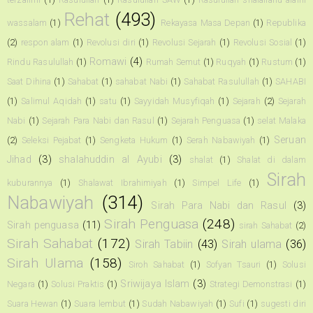
Rehat
(493)
wassalam
(1)
Rekayasa Masa Depan
(1)
Republika
(2)
respon alam
(1)
Revolusi diri
(1)
Revolusi Sejarah
(1)
Revolusi Sosial
(1)
Romawi
(4)
Rindu Rasulullah
(1)
Rumah Semut
(1)
Ruqyah
(1)
Rustum
(1)
Saat Dihina
(1)
Sahabat
(1)
sahabat Nabi
(1)
Sahabat Rasulullah
(1)
SAHABI
(1)
Salimul Aqidah
(1)
satu
(1)
Sayyidah Musyfiqah
(1)
Sejarah
(2)
Sejarah
Nabi
(1)
Sejarah Para Nabi dan Rasul
(1)
Sejarah Penguasa
(1)
selat Malaka
Seruan
(2)
Seleksi Pejabat
(1)
Sengketa Hukum
(1)
Serah Nabawiyah
(1)
Jihad
(3)
shalahuddin al Ayubi
(3)
shalat
(1)
Shalat di dalam
Sirah
kuburannya
(1)
Shalawat Ibrahimiyah
(1)
Simpel Life
(1)
Nabawiyah
(314)
Sirah Para Nabi dan Rasul
(3)
Sirah Penguasa
(248)
Sirah penguasa
(11)
sirah Sahabat
(2)
Sirah Sahabat
(172)
Sirah Tabiin
(43)
Sirah ulama
(36)
Sirah Ulama
(158)
Siroh Sahabat
(1)
Sofyan Tsauri
(1)
Solusi
Sriwijaya Islam
(3)
Negara
(1)
Solusi Praktis
(1)
Strategi Demonstrasi
(1)
Suara Hewan
(1)
Suara lembut
(1)
Sudah Nabawiyah
(1)
Sufi
(1)
sugesti diri