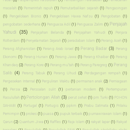
masalah
(1)
Pemerintah rapuh
(1)
Pemutarbalikan sejarah
(1)
Pengasingan
(1)
Pengelolaan Bisnis
(1)
Pengelolaan Hawa Nafsu
(1)
Pengobatan
(1)
Penjajah
pengobatan sederhana
(1)
Penguasa Adil
(1)
Penguasa Zalim
(1)
Yahudi
(35)
Penjajahan Belanda
(1)
Penjajahan Yahudi
(1)
Penjara
Rotterdam
(1)
Penyelamatan Sejarah
(1)
peradaban Islam
(1)
Perang Aceh
(1)
Perang Badar
(3)
Perang Afghanistan
(1)
Perang Arab Israel
(1)
Perang
Ekonomi
(1)
Perang Hunain
(1)
Perang Jawa
(1)
Perang Khaibar
(1)
Perang
Perang
Khandaq
(2)
Perang Kore
(1)
Perang mu'tah
(1)
Perang Paregreg
(1)
Salib
(4)
Perang Tabuk
(1)
Perang Uhud
(2)
Perdagangan rempah
(1)
Pergesekan Internal
(1)
Perguliran Waktu
(1)
permainan anak
(2)
Perniagaan
(1)
Persia
(2)
Persoalan sulit
(1)
pertanian modern
(1)
Pertempuran
Pertolongan Allah
(3)
Rasulullah
(1)
perut sehat
(1)
pm Turki
(1)
POHON
SAHABI
(1)
Portugal
(1)
Portugis
(1)
ppkm
(1)
Prabu Satmata
(1)
Prilaku
Pemimpin
(1)
prokes
(1)
puasa
(1)
pupuk terbaik
(1)
purnawirawan Islam
(1)
Qarun
(2)
Quantum Jiwa
(1)
Raffles
(1)
Raja Islam
(1)
rakyat lapar
(1)
Rakyat
terzalimi
(1)
Rasulullah
(1)
Rasulullah SAW
(1)
Rasulullah shalallahu alaihi