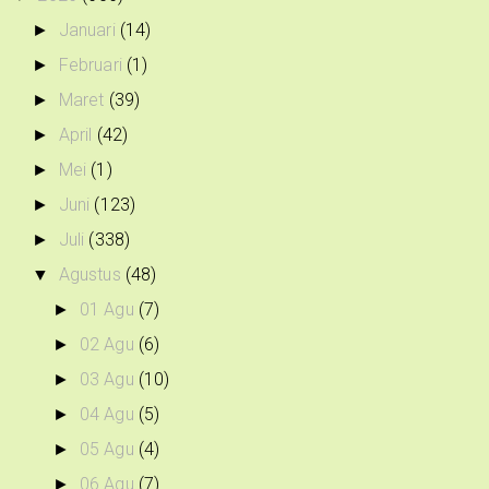
Januari
(14)
►
Februari
(1)
►
Maret
(39)
►
April
(42)
►
Mei
(1)
►
Juni
(123)
►
Juli
(338)
►
Agustus
(48)
▼
01 Agu
(7)
►
02 Agu
(6)
►
03 Agu
(10)
►
04 Agu
(5)
►
05 Agu
(4)
►
06 Agu
(7)
►