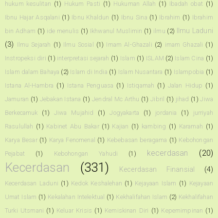
hukum kesulitan
(1)
Hukum Pasti
(1)
Hukuman Allah
(1)
Ibadah obat
(1)
Ibnu Hajar Asqalani
(1)
Ibnu Khaldun
(1)
Ibnu Sina
(1)
Ibrahim
(1)
Ibrahim
Ilmu Laduni
bin Adham
(1)
ide menulis
(1)
Ikhwanul Muslimin
(1)
ilmu
(2)
(3)
Ilmu Sejarah
(1)
Ilmu Sosial
(1)
Imam Al-Ghazali
(2)
imam Ghazali
(1)
Instropeksi diri
(1)
interpretasi sejarah
(1)
Islam
(1)
ISLAM
(2)
Islam Cina
(1)
Islam dalam Bahaya
(2)
Islam di India
(1)
Islam Nusantara
(1)
Islampobia
(1)
Istana Al-Hambra
(1)
Istana Penguasa
(1)
Istiqamah
(1)
Jalan Hidup
(1)
Jamuran
(1)
Jebakan Istana
(1)
Jendral Mc Arthu
(1)
Jibril
(1)
jihad
(1)
Jiwa
Berkecamuk
(1)
Jiwa Mujahid
(1)
Jogyakarta
(1)
jordania
(1)
jurriyah
Rasulullah
(1)
Kabinet Abu Bakar
(1)
Kajian
(1)
kambing
(1)
Karamah
(1)
Karya Besar
(1)
Karya Fenomenal
(1)
Kebebasan beragama
(1)
Kebohongan
kecerdasan
(20)
Pejabat
(1)
Kebohongan Yahudi
(1)
Kecerdasan
(331)
Kecerdasan Finansial
(4)
Kecerdasan Laduni
(1)
Kedok Keshalehan
(1)
Kejayaan Islam
(1)
Kejayaan
Umat Islam
(1)
Kekalahan Intelektual
(1)
Kekhalifahan Islam
(2)
Kekhalifahan
Turki Utsmani
(1)
Keluar Krisis
(1)
Kemiskinan Diri
(1)
Kepemimpinan
(1)