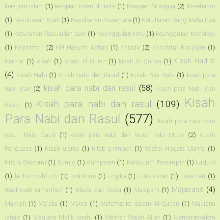
kerajaan Islam
(1)
kerajaan Islam di India
(1)
Kerajaan Sriwijaya
(2)
Kesehatan
(1)
Kesultanan Aceh
(1)
Kesultanan Nusantara
(1)
Ketuhanan Yang Maha Esa
(1)
Keturunan Rasulullah saw
(1)
Keunggulan ilmu
(1)
keunggulan teknologi
(1)
Kezaliman
(2)
KH Hasyim Ashari
(1)
Khaidir
(2)
Khalifatur Rasyidin
(1)
Kisah Hadist
Kiamat
(1)
Kisah
(1)
Kisah Al Quran
(1)
kisah Al-Qur'an
(1)
(4)
Kisah Nabi
(1)
Kisah Nabi dan Rasul
(1)
Kisah Para Nabi
(1)
kisah para
kisah para nabi dan rasul
(58)
nabi dan
(2)
kisah para Nabi dan
Kisah
Kisah para nabi dan rasul
(109)
Rasul
(1)
Para Nabi dan Rasul
(577)
kisah para nabi dan
rasul. Nabi Daud
(1)
kisah para nabi dan rasul. nabi Musa
(2)
Kisah
Penguasa
(1)
Kisah ulama
(1)
kitab primbon
(1)
Koalisi Negara Ulama
(1)
Krisis Ekonomi
(1)
Kumis
(1)
Kumparan
(1)
Kurikulum Pemimpin
(1)
Laduni
(1)
lauhul mahfudz
(1)
lockdown
(1)
Logika
(1)
Luka darah
(1)
Luka hati
(1)
Majapahit
(4)
madrasah ramadhan
(1)
Madu dan Susu
(1)
Majapahi
(1)
Makkah
(1)
Malaka
(1)
Mandi
(1)
Matematika dalam Al-Qur'an
(1)
Maulana
Ishaq
(1)
Maulana Malik Ibrahi
(1)
Melihat Wajah Allah
(1)
Memerdekakan