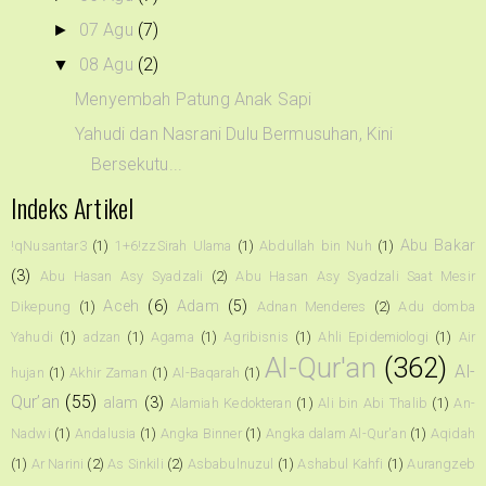
07 Agu
(7)
►
08 Agu
(2)
▼
Menyembah Patung Anak Sapi
Yahudi dan Nasrani Dulu Bermusuhan, Kini
Bersekutu...
Indeks Artikel
Abu Bakar
!qNusantar3
(1)
1+6!zzSirah Ulama
(1)
Abdullah bin Nuh
(1)
(3)
Abu Hasan Asy Syadzali
(2)
Abu Hasan Asy Syadzali Saat Mesir
Aceh
(6)
Adam
(5)
Dikepung
(1)
Adnan Menderes
(2)
Adu domba
Yahudi
(1)
adzan
(1)
Agama
(1)
Agribisnis
(1)
Ahli Epidemiologi
(1)
Air
Al-Qur'an
(362)
Al-
hujan
(1)
Akhir Zaman
(1)
Al-Baqarah
(1)
Qur’an
(55)
alam
(3)
Alamiah Kedokteran
(1)
Ali bin Abi Thalib
(1)
An-
Nadwi
(1)
Andalusia
(1)
Angka Binner
(1)
Angka dalam Al-Qur'an
(1)
Aqidah
(1)
Ar Narini
(2)
As Sinkili
(2)
Asbabulnuzul
(1)
Ashabul Kahfi
(1)
Aurangzeb