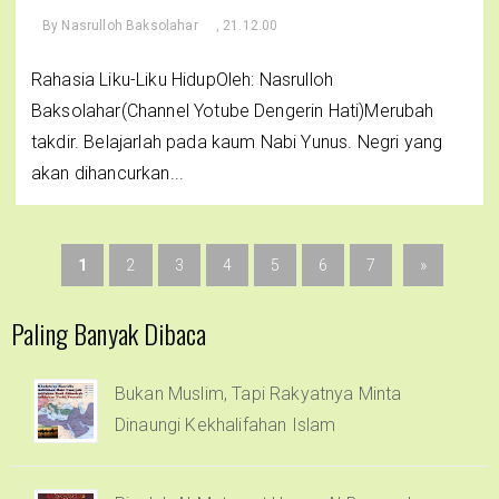
By
Nasrulloh Baksolahar
, 21.12.00
Rahasia Liku-Liku HidupOleh: Nasrulloh
Baksolahar(Channel Yotube Dengerin Hati)Merubah
takdir. Belajarlah pada kaum Nabi Yunus. Negri yang
akan dihancurkan...
1
2
3
4
5
6
7
»
Paling Banyak Dibaca
Bukan Muslim, Tapi Rakyatnya Minta
Dinaungi Kekhalifahan Islam