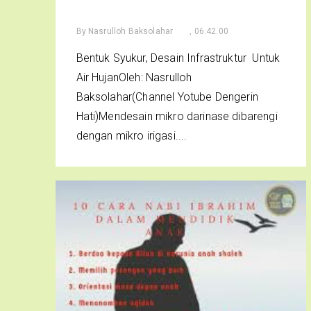
By
Nasrulloh Baksolahar
, 06.42.00
Bentuk Syukur, Desain Infrastruktur Untuk
Air HujanOleh: Nasrulloh
Baksolahar(Channel Yotube Dengerin
Hati)Mendesain mikro darinase dibarengi
dengan mikro irigasi....