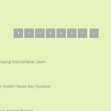
1
2
3
4
5
6
7
»
naungi Kekhalifahan Islam
an Syeikh Hasan Asy-Syadzali
inya dengan Bertani