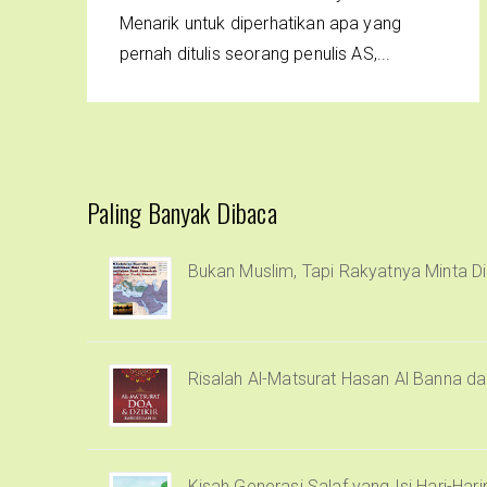
Menarik untuk diperhatikan apa yang
pernah ditulis seorang penulis AS,...
Paling Banyak Dibaca
Bukan Muslim, Tapi Rakyatnya Minta Di
Risalah Al-Matsurat Hasan Al Banna d
Kisah Generasi Salaf yang Isi Hari-Har