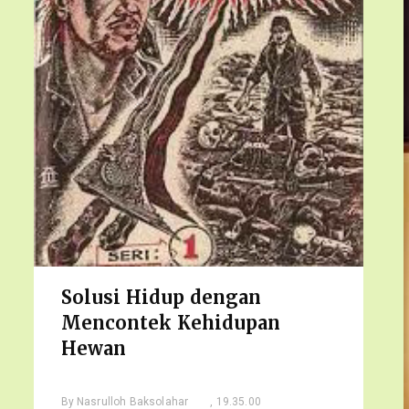
Solusi Hidup dengan
Mencontek Kehidupan
Hewan
By
Nasrulloh Baksolahar
, 19.35.00