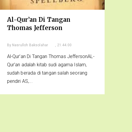
Al-Qur’an Di Tangan
Thomas Jefferson
By
Nasrulloh Baksolahar
, 21.44.00
Al-Qur’an Di Tangan Thomas JeffersonAL-
Qur’an adalah kitab sudi agama Islam,
sudah berada di tangan salah seorang
pendiri AS,...