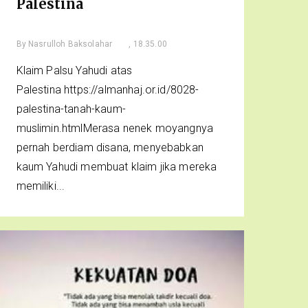
Palestina
By
Nasrulloh Baksolahar
, 18.35.00
Klaim Palsu Yahudi atas
Palestina https://almanhaj.or.id/8028-
palestina-tanah-kaum-
muslimin.htmlMerasa nenek moyangnya
pernah berdiam disana, menyebabkan
kaum Yahudi membuat klaim jika mereka
memiliki...