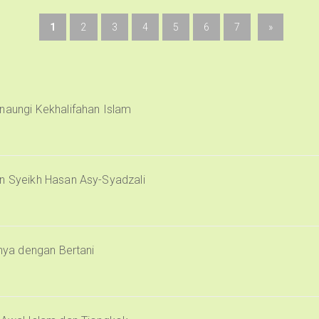
1
2
3
4
5
6
7
»
naungi Kekhalifahan Islam
an Syeikh Hasan Asy-Syadzali
inya dengan Bertani