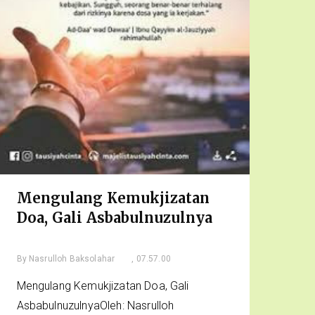
Mengulang Kemukjizatan
Doa, Gali Asbabulnuzulnya
By
Nasrulloh Baksolahar
, 07.57.00
Mengulang Kemukjizatan Doa, Gali
AsbabulnuzulnyaOleh: Nasrulloh