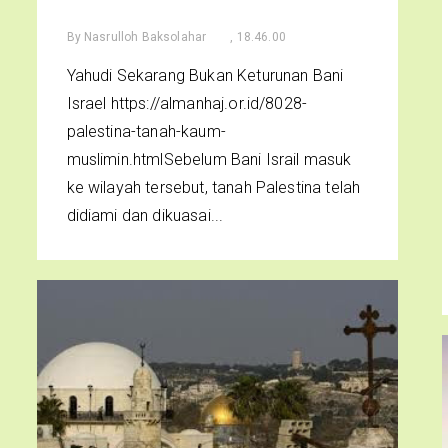
By
Nasrulloh Baksolahar
, 18.46.00
Yahudi Sekarang Bukan Keturunan Bani
Israel https://almanhaj.or.id/8028-
palestina-tanah-kaum-
muslimin.htmlSebelum Bani Israil masuk
ke wilayah tersebut, tanah Palestina telah
didiami dan dikuasai...