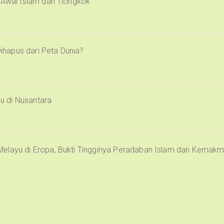
i Awal Islam dan Tiongkok
Dihapus dari Peta Dunia?
u di Nusantara
Melayu di Eropa, Bukti Tingginya Peradaban Islam dan Kemak