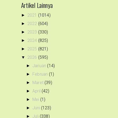
Artikel Lainnya
2021
(1014)
►
2022
(604)
►
2023
(330)
►
2024
(825)
►
2025
(821)
►
2026
(595)
▼
Januari
(14)
►
Februari
(1)
►
Maret
(39)
►
April
(42)
►
Mei
(1)
►
Juni
(123)
►
Juli
(338)
►