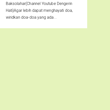
Baksolahar(Channel Youtube Dengerin
Hati)Agar lebih dapat menghayati doa,
wiridkan doa-doa yang ada...