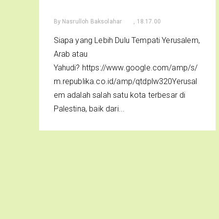
By
Nasrulloh Baksolahar
, 18.17.00
Siapa yang Lebih Dulu Tempati Yerusalem,
Arab atau
Yahudi? https://www.google.com/amp/s/
m.republika.co.id/amp/qtdplw320Yerusal
em adalah salah satu kota terbesar di
Palestina, baik dari...