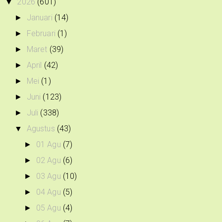
2026
(601)
▼
Januari
(14)
►
Februari
(1)
►
Maret
(39)
►
April
(42)
►
Mei
(1)
►
Juni
(123)
►
Juli
(338)
►
Agustus
(43)
▼
01 Agu
(7)
►
02 Agu
(6)
►
03 Agu
(10)
►
04 Agu
(5)
►
05 Agu
(4)
►