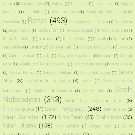
Qarun
(2)
Quantum Jiwa
(1)
Raffles
(1)
Raja Islam
(1)
rakyat lapar
(1)
Rakyat
terzalimi
(1)
Rasulullah
(1)
Rasulullah SAW
(1)
Rasulullah shalallahu alaihi
Rehat
(493)
wassalam
(1)
Rekayasa Masa Depan
(1)
Republika
(2)
respon alam
(1)
Revolusi diri
(1)
Revolusi Sejarah
(1)
Revolusi Sosial
(1)
Romawi
(4)
Rindu Rasulullah
(1)
Rumah Semut
(1)
Ruqyah
(1)
Rustum
(1)
Saat Dihina
(1)
Sahabat
(1)
sahabat Nabi
(1)
Sahabat Rasulullah
(1)
SAHABI
(1)
Salimul Aqidah
(1)
satu
(1)
Sayyidah Musyfiqah
(1)
Sejarah
(2)
Sejarah
Nabi
(1)
Sejarah Para Nabi dan Rasul
(1)
Sejarah Penguasa
(1)
selat Malaka
Seruan
(2)
Seleksi Pejabat
(1)
Sengketa Hukum
(1)
Serah Nabawiyah
(1)
Jihad
(3)
shalahuddin al Ayubi
(3)
shalat
(1)
Shalat di dalam
Sirah
kuburannya
(1)
Shalawat Ibrahimiyah
(1)
Simpel Life
(1)
Nabawiyah
(313)
Sirah Para Nabi dan Rasul
(3)
Sirah Penguasa
(248)
Sirah penguasa
(11)
sirah Sahabat
(2)
Sirah Sahabat
(172)
Sirah Tabiin
(43)
Sirah ulama
(36)
Sirah Ulama
(158)
Siroh Sahabat
(1)
Sofyan Tsauri
(1)
Solusi
Sriwijaya Islam
(3)
Negara
(1)
Solusi Praktis
(1)
Strategi Demonstrasi
(1)