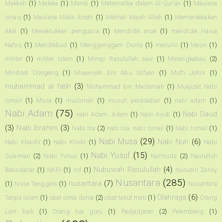
Makkah
(1)
Malaka
(1)
Mandi
(1)
Matematika dalam Al-Qur'an
(1)
Maulana
Ishaq
(1)
Maulana Malik Ibrahi
(1)
Melihat Wajah Allah
(1)
Memerdekakan
Akal
(1)
Menaklukkan penguasa
(1)
Mendidik anak
(1)
mendidik Hawa
Nafsu
(1)
Mendikbud
(1)
Menggenggam Dunia
(1)
menulis
(1)
Mesir
(1)
militer
(1)
militer Islam
(1)
Mimpi Rasulullah saw
(1)
Minangkabau
(2)
Mindset Dongeng
(1)
Muawiyah bin Abu Sofyan
(1)
Mufti Johor
(1)
muhammad al fatih
(3)
Muhammad bin Maslamah
(1)
Mukjizat Nabi
Ismail
(1)
Musa
(1)
muslimah
(1)
musuh peradaban
(1)
nabi adam
(1)
Nabi Adam
(75)
Nabi Daud
nabi Adam. Adam
(1)
Nabi Ayub
(1)
(3)
Nabi Ibrahim
(3)
Nabi Isa
(2)
nabi Isa. nabi ismail
(1)
Nabi Ismail
(1)
Nabi Musa
(29)
Nabi Nuh
(6)
Nabi Khaidir
(1)
Nabi Khidir
(1)
Nabi
Nabi Yusuf
(15)
Sulaiman
(2)
Nabi Yunus
(1)
Namrudz
(2)
Nasrulloh
Nubuwah Rasulullah
(4)
Baksolahar
(1)
NKRI
(1)
nol
(1)
Nurudin Zanky
Nusantara
(285)
nusantara
(7)
(1)
Nusa Tenggara
(1)
Nusantara
Olahraga
(6)
Tanpa Islam
(1)
obat cinta dunia
(2)
obat takut mati
(1)
Orang
Lain baik
(1)
Orang tua guru
(1)
Padjadjaran
(2)
Palembang
(1)