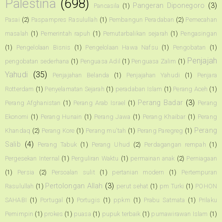
Palestina
(698)
Pangeran Diponegoro
(3)
Pancasila
(1)
Pasai
(2)
Paspampres Rasulullah
(1)
Pembangun Peradaban
(2)
Pemecahan
masalah
(1)
Pemerintah rapuh
(1)
Pemutarbalikan sejarah
(1)
Pengasingan
(1)
Pengelolaan Bisnis
(1)
Pengelolaan Hawa Nafsu
(1)
Pengobatan
(1)
Penjajah
pengobatan sederhana
(1)
Penguasa Adil
(1)
Penguasa Zalim
(1)
Yahudi
(35)
Penjajahan Belanda
(1)
Penjajahan Yahudi
(1)
Penjara
Rotterdam
(1)
Penyelamatan Sejarah
(1)
peradaban Islam
(1)
Perang Aceh
(1)
Perang Badar
(3)
Perang Afghanistan
(1)
Perang Arab Israel
(1)
Perang
Ekonomi
(1)
Perang Hunain
(1)
Perang Jawa
(1)
Perang Khaibar
(1)
Perang
Perang
Khandaq
(2)
Perang Kore
(1)
Perang mu'tah
(1)
Perang Paregreg
(1)
Salib
(4)
Perang Tabuk
(1)
Perang Uhud
(2)
Perdagangan rempah
(1)
Pergesekan Internal
(1)
Perguliran Waktu
(1)
permainan anak
(2)
Perniagaan
(1)
Persia
(2)
Persoalan sulit
(1)
pertanian modern
(1)
Pertempuran
Pertolongan Allah
(3)
Rasulullah
(1)
perut sehat
(1)
pm Turki
(1)
POHON
SAHABI
(1)
Portugal
(1)
Portugis
(1)
ppkm
(1)
Prabu Satmata
(1)
Prilaku
Pemimpin
(1)
prokes
(1)
puasa
(1)
pupuk terbaik
(1)
purnawirawan Islam
(1)