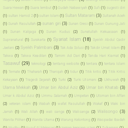
Suara Hewan
(1)
Suara lembut
(1)
Sudah Nabawiyah
(1)
Sufi
(1)
sugesti diri
Sultan Mataram
(3)
(1)
sultan Hamid 2
(1)
sultan Islam
(1)
Sultanah Aceh
sunan giri
(3)
(1)
Sunah Rasulullah
(2)
Sunan Gresi
(1)
Sunan Gunung Jati
(1)
Sunan Kalijaga
(1)
Sunan Kudus
(2)
Sunatullah Kekuasaan
(1)
Syariat Islam
(18)
Supranatural
(1)
Surakarta
(1)
Syeikh Abdul Qadir
Syeikh Palimbani
(3)
Jaelani
(2)
Tak Ada Solusi
(1)
Takdir Umat Islam
(1)
Takwa
(1)
Takwa Keadilan
(1)
Tamim Ad Dari
(1)
Tanda Hari Kiamat
(1)
Tasawuf
(29)
teknologi
(2)
tentang website
(1)
tentara
(1)
tentara Islam
(1)
Ternate
(1)
Thaharah
(1)
Thariqah
(1)
tidur
(1)
Titik kritis
(1)
Titik Kritis
Kekayaan
(1)
Tragedi Sejarah
(1)
Turki
(2)
Turki Utsmani
(2)
Ukhuwah
(1)
Ulama Mekkah
(3)
Umar bin Abdul Aziz
(5)
Umar bin Khatab
(3)
Umar k Abdul Aziz
(1)
Ummu Salamah
(1)
Umpetan
(1)
Utsman bin Affan
(2)
veteran islam
(1)
Wabah
(1)
wafat Rasulullah
(1)
Wakaf
(1)
Waki bin
Walisongo
(3)
Jarrah
(1)
Wali Allah
(1)
wali sanga
(1)
Walisanga
(2)
Wanita Pilihan
(1)
Wanita Utama
(1)
Warung Kelontong
(1)
Waspadai Ibadah
(1)
Wudhu
(1)
Yusuf Al Makasari
(1)
zaman kerajaan islam
(1)
Zulkarnain
(1)