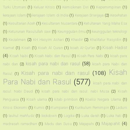
Turki Utsmani
(1)
Keluar Krisis
(1)
Kemiskinan Diri
(1)
Kepemimpinan
(1)
kerajaan Islam
(1)
kerajaan Islam di India
(1)
Kerajaan Sriwijaya
(2)
Kesehatan
(1)
Kesultanan Aceh
(1)
Kesultanan Nusantara
(1)
Ketuhanan Yang Maha Esa
(1)
Keturunan Rasulullah saw
(1)
Keunggulan ilmu
(1)
keunggulan teknologi
(1)
Kezaliman
(2)
KH Hasyim Ashari
(1)
Khaidir
(2)
Khalifatur Rasyidin
(1)
Kisah Hadist
Kiamat
(1)
Kisah
(1)
Kisah Al Quran
(1)
kisah Al-Qur'an
(1)
(4)
Kisah Nabi
(1)
Kisah Nabi dan Rasul
(1)
Kisah Para Nabi
(1)
kisah para
kisah para nabi dan rasul
(58)
nabi dan
(2)
kisah para Nabi dan
Kisah
Kisah para nabi dan rasul
(108)
Rasul
(1)
Para Nabi dan Rasul
(577)
kisah para nabi dan
rasul. Nabi Daud
(1)
kisah para nabi dan rasul. nabi Musa
(2)
Kisah
Penguasa
(1)
Kisah ulama
(1)
kitab primbon
(1)
Koalisi Negara Ulama
(1)
Krisis Ekonomi
(1)
Kumis
(1)
Kumparan
(1)
Kurikulum Pemimpin
(1)
Laduni
(1)
lauhul mahfudz
(1)
lockdown
(1)
Logika
(1)
Luka darah
(1)
Luka hati
(1)
Majapahit
(4)
madrasah ramadhan
(1)
Madu dan Susu
(1)
Majapahi
(1)