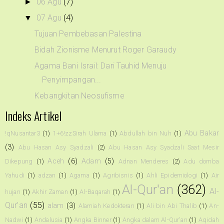
06 Agu
(7)
►
07 Agu
(4)
▼
Tujuan Pembebasan Palestina
Bidah Zionisme Menurut Roger Garaudy
Agama Bani Israil: Dari Tauhid Menuju
Penyimpangan...
Kebangkitan Neosufisme
Indeks Artikel
Abu Bakar
!qNusantar3
(1)
1+6!zzSirah Ulama
(1)
Abdullah bin Nuh
(1)
(3)
Abu Hasan Asy Syadzali
(2)
Abu Hasan Asy Syadzali Saat Mesir
Aceh
(6)
Adam
(5)
Dikepung
(1)
Adnan Menderes
(2)
Adu domba
Yahudi
(1)
adzan
(1)
Agama
(1)
Agribisnis
(1)
Ahli Epidemiologi
(1)
Air
Al-Qur'an
(362)
Al-
hujan
(1)
Akhir Zaman
(1)
Al-Baqarah
(1)
Qur’an
(55)
alam
(3)
Alamiah Kedokteran
(1)
Ali bin Abi Thalib
(1)
An-
Nadwi
(1)
Andalusia
(1)
Angka Binner
(1)
Angka dalam Al-Qur'an
(1)
Aqidah