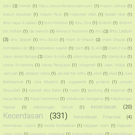
Sabil
(2)
hikmah
(1)
https://www.literaturislam.com/
(1)
Hukum Akhirat
(1)
hukum kesulitan
(1)
Hukum Pasti
(1)
Hukuman Allah
(1)
Ibadah obat
(1)
Ibnu Hajar Asqalani
(1)
Ibnu Khaldun
(1)
Ibnu Sina
(1)
Ibrahim
(1)
Ibrahim
Ilmu Laduni
bin Adham
(1)
ide menulis
(1)
Ikhwanul Muslimin
(1)
ilmu
(2)
(3)
Ilmu Sejarah
(1)
Ilmu Sosial
(1)
Imam Al-Ghazali
(2)
imam Ghazali
(1)
Instropeksi diri
(1)
interpretasi sejarah
(1)
Islam
(1)
ISLAM
(2)
Islam Cina
(1)
Islam dalam Bahaya
(2)
Islam di India
(1)
Islam Nusantara
(1)
Islampobia
(1)
Istana Al-Hambra
(1)
Istana Penguasa
(1)
Istiqamah
(1)
Jalan Hidup
(1)
Jamuran
(1)
Jebakan Istana
(1)
Jendral Mc Arthu
(1)
Jibril
(1)
jihad
(1)
Jiwa
Berkecamuk
(1)
Jiwa Mujahid
(1)
Jogyakarta
(1)
jordania
(1)
jurriyah
Rasulullah
(1)
Kabinet Abu Bakar
(1)
Kajian
(1)
kambing
(1)
Karamah
(1)
Karya Besar
(1)
Karya Fenomenal
(1)
Kebebasan beragama
(1)
Kebohongan
kecerdasan
(20)
Pejabat
(1)
Kebohongan Yahudi
(1)
Kecerdasan
(331)
Kecerdasan Finansial
(4)
Kecerdasan Laduni
(1)
Kedok Keshalehan
(1)
Kejayaan Islam
(1)
Kejayaan
Umat Islam
(1)
Kekalahan Intelektual
(1)
Kekhalifahan Islam
(2)
Kekhalifahan