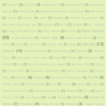
(1)
Ar Narini
(2)
As Sinkili
(2)
Asbabulnuzul
(1)
Ashabul Kahfi
(1)
Aurangzeb
alamgir
(1)
Bahasa Arab
(1)
Bahaya Kemunduran Umat Islam
(1)
Bani Israel
(1)
Banjar
(1)
Banten
(1)
Barat
(1)
Belanja
(1)
Berkah Musyawarah
(1)
Bermimpi Rasulullah saw
(1)
Bertanya
(1)
Bima
(1)
Biografi
(1)
BJ Habibie
Buya Hamka
(1)
budak jadi pemimpin
(1)
Buku Hamka
(1)
busana
(1)
(53)
cerpen Nabi
(8)
Cerita kegagalan
(1)
cerpen Nabi Musa
(2)
Cina
dakwah
(12)
Islam
(1)
cinta
(1)
Covid 19
(1)
Curhat doa
(1)
Dajjal
(1)
Dakwah
(10)
Demak
(3)
Dasar Kesehatan
(1)
Deli Serdang
(1)
Demam
Tubuh
(1)
Demografi Umat Islam
(1)
Detik
(1)
Diktator
(1)
Diponegoro
(2)
Dirham
(1)
Doa
(1)
doa mendesain masa depan
(1)
doa wali Allah
(1)
dukun
(1)
Dunia Islam
(1)
Duplikasi Kebrilianan
(1)
energi kekuatan
(1)
Energi
english
(6)
English
(6)
filsafat
(3)
Takwa
(1)
Episentrum Perlawanan
(1)
filsafat Islam
(1)
Filsafat Sejarah
(1)
Fiqh
(1)
Fir'aun
(2)
Firasat
(1)
Firaun
(1)
Gamal Abdul Naser
(1)
Gelombang dakwah
(1)
Gladiator
(1)
Gowa
(1)
grand
Hamka
(3)
Hasan Al
desain tanah
(1)
Gua Secang
(1)
Haji
(1)
Haman
(1)
Banna
(7)
Heraklius
(4)
Hikayat
(3)
Hidup Mudah
(1)
Hikayat Perang