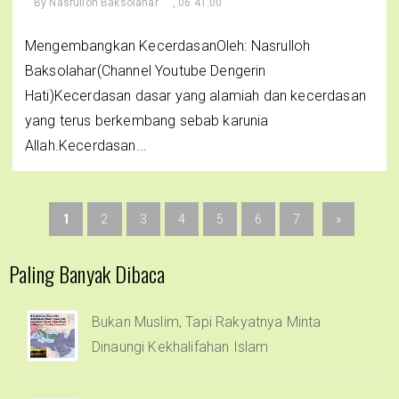
By
Nasrulloh Baksolahar
, 06.41.00
Mengembangkan KecerdasanOleh: Nasrulloh
Baksolahar(Channel Youtube Dengerin
Hati)Kecerdasan dasar yang alamiah dan kecerdasan
yang terus berkembang sebab karunia
Allah.Kecerdasan...
1
2
3
4
5
6
7
»
Paling Banyak Dibaca
Bukan Muslim, Tapi Rakyatnya Minta
Dinaungi Kekhalifahan Islam