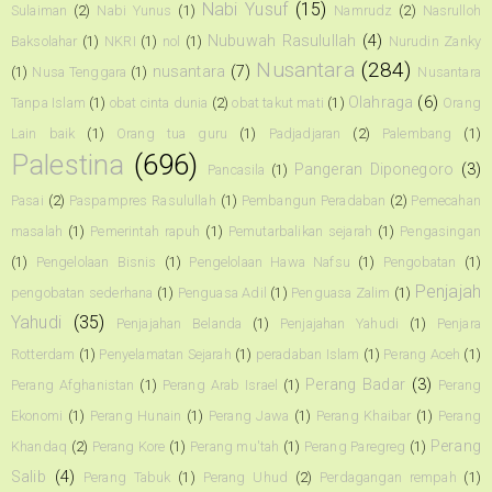
Nabi Yusuf
(15)
Sulaiman
(2)
Nabi Yunus
(1)
Namrudz
(2)
Nasrulloh
Nubuwah Rasulullah
(4)
Baksolahar
(1)
NKRI
(1)
nol
(1)
Nurudin Zanky
Nusantara
(284)
nusantara
(7)
(1)
Nusa Tenggara
(1)
Nusantara
Olahraga
(6)
Tanpa Islam
(1)
obat cinta dunia
(2)
obat takut mati
(1)
Orang
Lain baik
(1)
Orang tua guru
(1)
Padjadjaran
(2)
Palembang
(1)
Palestina
(696)
Pangeran Diponegoro
(3)
Pancasila
(1)
Pasai
(2)
Paspampres Rasulullah
(1)
Pembangun Peradaban
(2)
Pemecahan
masalah
(1)
Pemerintah rapuh
(1)
Pemutarbalikan sejarah
(1)
Pengasingan
(1)
Pengelolaan Bisnis
(1)
Pengelolaan Hawa Nafsu
(1)
Pengobatan
(1)
Penjajah
pengobatan sederhana
(1)
Penguasa Adil
(1)
Penguasa Zalim
(1)
Yahudi
(35)
Penjajahan Belanda
(1)
Penjajahan Yahudi
(1)
Penjara
Rotterdam
(1)
Penyelamatan Sejarah
(1)
peradaban Islam
(1)
Perang Aceh
(1)
Perang Badar
(3)
Perang Afghanistan
(1)
Perang Arab Israel
(1)
Perang
Ekonomi
(1)
Perang Hunain
(1)
Perang Jawa
(1)
Perang Khaibar
(1)
Perang
Perang
Khandaq
(2)
Perang Kore
(1)
Perang mu'tah
(1)
Perang Paregreg
(1)
Salib
(4)
Perang Tabuk
(1)
Perang Uhud
(2)
Perdagangan rempah
(1)