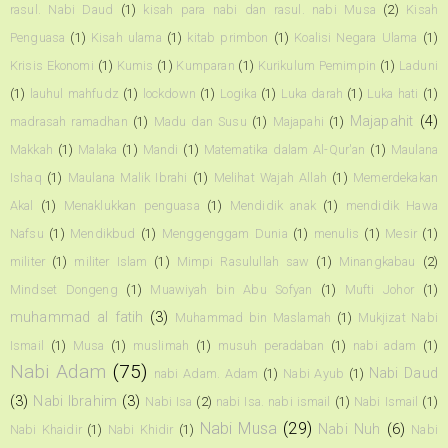
rasul. Nabi Daud
(1)
kisah para nabi dan rasul. nabi Musa
(2)
Kisah
Penguasa
(1)
Kisah ulama
(1)
kitab primbon
(1)
Koalisi Negara Ulama
(1)
Krisis Ekonomi
(1)
Kumis
(1)
Kumparan
(1)
Kurikulum Pemimpin
(1)
Laduni
(1)
lauhul mahfudz
(1)
lockdown
(1)
Logika
(1)
Luka darah
(1)
Luka hati
(1)
Majapahit
(4)
madrasah ramadhan
(1)
Madu dan Susu
(1)
Majapahi
(1)
Makkah
(1)
Malaka
(1)
Mandi
(1)
Matematika dalam Al-Qur'an
(1)
Maulana
Ishaq
(1)
Maulana Malik Ibrahi
(1)
Melihat Wajah Allah
(1)
Memerdekakan
Akal
(1)
Menaklukkan penguasa
(1)
Mendidik anak
(1)
mendidik Hawa
Nafsu
(1)
Mendikbud
(1)
Menggenggam Dunia
(1)
menulis
(1)
Mesir
(1)
militer
(1)
militer Islam
(1)
Mimpi Rasulullah saw
(1)
Minangkabau
(2)
Mindset Dongeng
(1)
Muawiyah bin Abu Sofyan
(1)
Mufti Johor
(1)
muhammad al fatih
(3)
Muhammad bin Maslamah
(1)
Mukjizat Nabi
Ismail
(1)
Musa
(1)
muslimah
(1)
musuh peradaban
(1)
nabi adam
(1)
Nabi Adam
(75)
Nabi Daud
nabi Adam. Adam
(1)
Nabi Ayub
(1)
(3)
Nabi Ibrahim
(3)
Nabi Isa
(2)
nabi Isa. nabi ismail
(1)
Nabi Ismail
(1)
Nabi Musa
(29)
Nabi Nuh
(6)
Nabi Khaidir
(1)
Nabi Khidir
(1)
Nabi