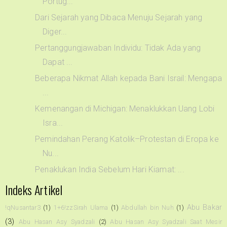
Portug...
Dari Sejarah yang Dibaca Menuju Sejarah yang
Diger...
Pertanggungjawaban Individu: Tidak Ada yang
Dapat ...
Beberapa Nikmat Allah kepada Bani Israil: Mengapa
...
Kemenangan di Michigan: Menaklukkan Uang Lobi
Isra...
Pemindahan Perang Katolik–Protestan di Eropa ke
Nu...
Penaklukan India Sebelum Hari Kiamat: ...
Indeks Artikel
Abu Bakar
!qNusantar3
(1)
1+6!zzSirah Ulama
(1)
Abdullah bin Nuh
(1)
(3)
Abu Hasan Asy Syadzali
(2)
Abu Hasan Asy Syadzali Saat Mesir