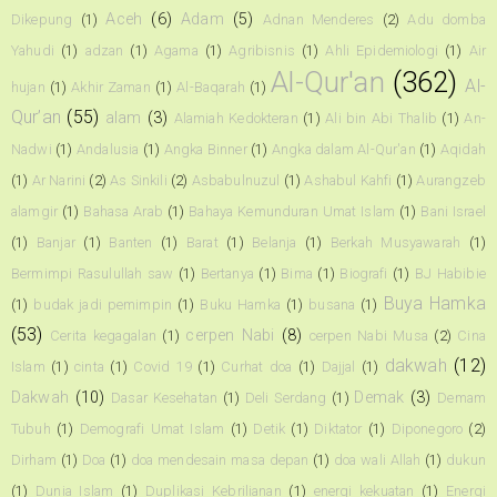
Aceh
(6)
Adam
(5)
Dikepung
(1)
Adnan Menderes
(2)
Adu domba
Yahudi
(1)
adzan
(1)
Agama
(1)
Agribisnis
(1)
Ahli Epidemiologi
(1)
Air
Al-Qur'an
(362)
Al-
hujan
(1)
Akhir Zaman
(1)
Al-Baqarah
(1)
Qur’an
(55)
alam
(3)
Alamiah Kedokteran
(1)
Ali bin Abi Thalib
(1)
An-
Nadwi
(1)
Andalusia
(1)
Angka Binner
(1)
Angka dalam Al-Qur'an
(1)
Aqidah
(1)
Ar Narini
(2)
As Sinkili
(2)
Asbabulnuzul
(1)
Ashabul Kahfi
(1)
Aurangzeb
alamgir
(1)
Bahasa Arab
(1)
Bahaya Kemunduran Umat Islam
(1)
Bani Israel
(1)
Banjar
(1)
Banten
(1)
Barat
(1)
Belanja
(1)
Berkah Musyawarah
(1)
Bermimpi Rasulullah saw
(1)
Bertanya
(1)
Bima
(1)
Biografi
(1)
BJ Habibie
Buya Hamka
(1)
budak jadi pemimpin
(1)
Buku Hamka
(1)
busana
(1)
(53)
cerpen Nabi
(8)
Cerita kegagalan
(1)
cerpen Nabi Musa
(2)
Cina
dakwah
(12)
Islam
(1)
cinta
(1)
Covid 19
(1)
Curhat doa
(1)
Dajjal
(1)
Dakwah
(10)
Demak
(3)
Dasar Kesehatan
(1)
Deli Serdang
(1)
Demam
Tubuh
(1)
Demografi Umat Islam
(1)
Detik
(1)
Diktator
(1)
Diponegoro
(2)
Dirham
(1)
Doa
(1)
doa mendesain masa depan
(1)
doa wali Allah
(1)
dukun
(1)
Dunia Islam
(1)
Duplikasi Kebrilianan
(1)
energi kekuatan
(1)
Energi