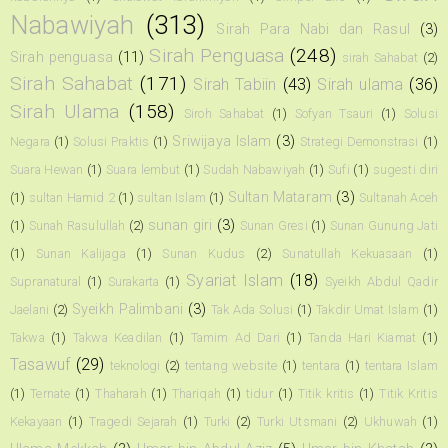
Nabawiyah
(313)
Sirah Para Nabi dan Rasul
(3)
Sirah Penguasa
(248)
Sirah penguasa
(11)
sirah Sahabat
(2)
Sirah Sahabat
(171)
Sirah Tabiin
(43)
Sirah ulama
(36)
Sirah Ulama
(158)
Siroh Sahabat
(1)
Sofyan Tsauri
(1)
Solusi
Sriwijaya Islam
(3)
Negara
(1)
Solusi Praktis
(1)
Strategi Demonstrasi
(1)
Suara Hewan
(1)
Suara lembut
(1)
Sudah Nabawiyah
(1)
Sufi
(1)
sugesti diri
Sultan Mataram
(3)
(1)
sultan Hamid 2
(1)
sultan Islam
(1)
Sultanah Aceh
sunan giri
(3)
(1)
Sunah Rasulullah
(2)
Sunan Gresi
(1)
Sunan Gunung Jati
(1)
Sunan Kalijaga
(1)
Sunan Kudus
(2)
Sunatullah Kekuasaan
(1)
Syariat Islam
(18)
Supranatural
(1)
Surakarta
(1)
Syeikh Abdul Qadir
Syeikh Palimbani
(3)
Jaelani
(2)
Tak Ada Solusi
(1)
Takdir Umat Islam
(1)
Takwa
(1)
Takwa Keadilan
(1)
Tamim Ad Dari
(1)
Tanda Hari Kiamat
(1)
Tasawuf
(29)
teknologi
(2)
tentang website
(1)
tentara
(1)
tentara Islam
(1)
Ternate
(1)
Thaharah
(1)
Thariqah
(1)
tidur
(1)
Titik kritis
(1)
Titik Kritis
Kekayaan
(1)
Tragedi Sejarah
(1)
Turki
(2)
Turki Utsmani
(2)
Ukhuwah
(1)