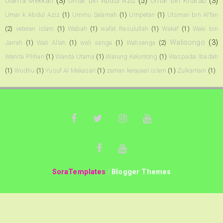
Ulama Mekkah
(3)
Umar bin Abdul Aziz
(5)
Umar bin Khatab
(3)
Umar k Abdul Aziz
(1)
Ummu Salamah
(1)
Umpetan
(1)
Utsman bin Affan
(2)
veteran islam
(1)
Wabah
(1)
wafat Rasulullah
(1)
Wakaf
(1)
Waki bin
Walisongo
(3)
Jarrah
(1)
Wali Allah
(1)
wali sanga
(1)
Walisanga
(2)
Wanita Pilihan
(1)
Wanita Utama
(1)
Warung Kelontong
(1)
Waspadai Ibadah
(1)
Wudhu
(1)
Yusuf Al Makasari
(1)
zaman kerajaan islam
(1)
Zulkarnain
(1)
SoraTemplates
|
Blogger Themes