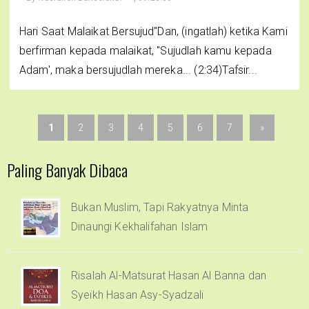
Hari Saat Malaikat Bersujud"Dan, (ingatlah) ketika Kami
berfirman kepada malaikat, "Sujudlah kamu kepada
Adam', maka bersujudlah mereka... (2:34)Tafsir...
1
2
3
4
5
6
7
»
Paling Banyak Dibaca
Bukan Muslim, Tapi Rakyatnya Minta
Dinaungi Kekhalifahan Islam
Risalah Al-Matsurat Hasan Al Banna dan
Syeikh Hasan Asy-Syadzali