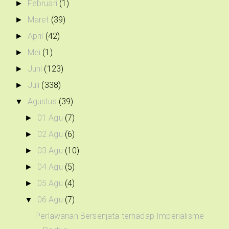
Februari
(1)
►
Maret
(39)
►
April
(42)
►
Mei
(1)
►
Juni
(123)
►
Juli
(338)
►
Agustus
(39)
▼
01 Agu
(7)
►
02 Agu
(6)
►
03 Agu
(10)
►
04 Agu
(5)
►
05 Agu
(4)
►
06 Agu
(7)
▼
Perlawanan Bersenjata terhadap Imperialisme