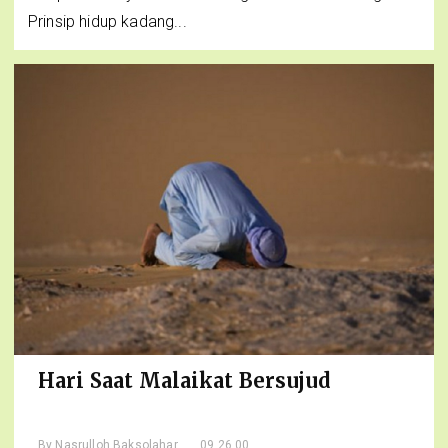
Prinsip hidup kadang...
Hari Saat Malaikat Bersujud
By
Nasrulloh Baksolahar
, 09.26.00