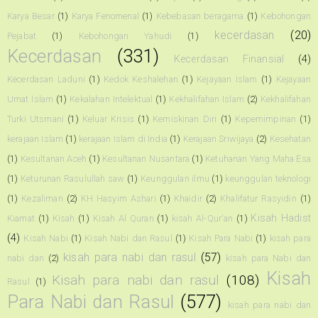
Karya Besar
(1)
Karya Fenomenal
(1)
Kebebasan beragama
(1)
Kebohongan
kecerdasan
(20)
Pejabat
(1)
Kebohongan Yahudi
(1)
Kecerdasan
(331)
Kecerdasan Finansial
(4)
Kecerdasan Laduni
(1)
Kedok Keshalehan
(1)
Kejayaan Islam
(1)
Kejayaan
Umat Islam
(1)
Kekalahan Intelektual
(1)
Kekhalifahan Islam
(2)
Kekhalifahan
Turki Utsmani
(1)
Keluar Krisis
(1)
Kemiskinan Diri
(1)
Kepemimpinan
(1)
kerajaan Islam
(1)
kerajaan Islam di India
(1)
Kerajaan Sriwijaya
(2)
Kesehatan
(1)
Kesultanan Aceh
(1)
Kesultanan Nusantara
(1)
Ketuhanan Yang Maha Esa
(1)
Keturunan Rasulullah saw
(1)
Keunggulan ilmu
(1)
keunggulan teknologi
(1)
Kezaliman
(2)
KH Hasyim Ashari
(1)
Khaidir
(2)
Khalifatur Rasyidin
(1)
Kisah Hadist
Kiamat
(1)
Kisah
(1)
Kisah Al Quran
(1)
kisah Al-Qur'an
(1)
(4)
Kisah Nabi
(1)
Kisah Nabi dan Rasul
(1)
Kisah Para Nabi
(1)
kisah para
kisah para nabi dan rasul
(57)
nabi dan
(2)
kisah para Nabi dan
Kisah
Kisah para nabi dan rasul
(108)
Rasul
(1)
Para Nabi dan Rasul
(577)
kisah para nabi dan