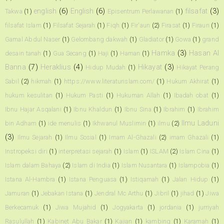
english
(6)
English
(6)
filsafat
(3)
Takwa
(1)
Episentrum Perlawanan
(1)
filsafat Islam
(1)
Filsafat Sejarah
(1)
Fiqh
(1)
Fir'aun
(2)
Firasat
(1)
Firaun
(1)
Gamal Abdul Naser
(1)
Gelombang dakwah
(1)
Gladiator
(1)
Gowa
(1)
grand
Hamka
(3)
Hasan Al
desain tanah
(1)
Gua Secang
(1)
Haji
(1)
Haman
(1)
Banna
(7)
Heraklius
(4)
Hikayat
(3)
Hidup Mudah
(1)
Hikayat Perang
Sabil
(2)
hikmah
(1)
https://www.literaturislam.com/
(1)
Hukum Akhirat
(1)
hukum kesulitan
(1)
Hukum Pasti
(1)
Hukuman Allah
(1)
Ibadah obat
(1)
Ibnu Hajar Asqalani
(1)
Ibnu Khaldun
(1)
Ibnu Sina
(1)
Ibrahim
(1)
Ibrahim
Ilmu Laduni
bin Adham
(1)
ide menulis
(1)
Ikhwanul Muslimin
(1)
ilmu
(2)
(3)
Ilmu Sejarah
(1)
Ilmu Sosial
(1)
Imam Al-Ghazali
(2)
imam Ghazali
(1)
Instropeksi diri
(1)
interpretasi sejarah
(1)
Islam
(1)
ISLAM
(2)
Islam Cina
(1)
Islam dalam Bahaya
(2)
Islam di India
(1)
Islam Nusantara
(1)
Islampobia
(1)
Istana Al-Hambra
(1)
Istana Penguasa
(1)
Istiqamah
(1)
Jalan Hidup
(1)
Jamuran
(1)
Jebakan Istana
(1)
Jendral Mc Arthu
(1)
Jibril
(1)
jihad
(1)
Jiwa
Berkecamuk
(1)
Jiwa Mujahid
(1)
Jogyakarta
(1)
jordania
(1)
jurriyah
Rasulullah
(1)
Kabinet Abu Bakar
(1)
Kajian
(1)
kambing
(1)
Karamah
(1)