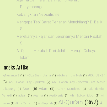
Agama Bani Israil: Dari Tauhid Menuju
Penyimpangan...
Kebangkitan Neosufisme
Mengapa Tepi Barat Perlahan Menghilang? Di Balik
S...
Merekahnya Fajar dan Bersinarnya Mentari Risalah
S...
Al-Qur'an: Merubah Dari Jahiliah Menuju Cahaya
Islam
Indeks Artikel
Abu Bakar
!qNusantar3
(1)
1+6!zzSirah Ulama
(1)
Abdullah bin Nuh
(1)
(3)
Abu Hasan Asy Syadzali
(2)
Abu Hasan Asy Syadzali Saat Mesir
Aceh
(6)
Adam
(5)
Dikepung
(1)
Adnan Menderes
(2)
Adu domba
Yahudi
(1)
adzan
(1)
Agama
(1)
Agribisnis
(1)
Ahli Epidemiologi
(1)
Air
Al-Qur'an
(362)
Al-
hujan
(1)
Akhir Zaman
(1)
Al-Baqarah
(1)