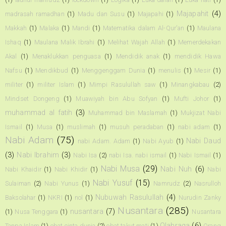
Majapahit
(4)
madrasah ramadhan
(1)
Madu dan Susu
(1)
Majapahi
(1)
Makkah
(1)
Malaka
(1)
Mandi
(1)
Matematika dalam Al-Qur'an
(1)
Maulana
Ishaq
(1)
Maulana Malik Ibrahi
(1)
Melihat Wajah Allah
(1)
Memerdekakan
Akal
(1)
Menaklukkan penguasa
(1)
Mendidik anak
(1)
mendidik Hawa
Nafsu
(1)
Mendikbud
(1)
Menggenggam Dunia
(1)
menulis
(1)
Mesir
(1)
militer
(1)
militer Islam
(1)
Mimpi Rasulullah saw
(1)
Minangkabau
(2)
Mindset Dongeng
(1)
Muawiyah bin Abu Sofyan
(1)
Mufti Johor
(1)
muhammad al fatih
(3)
Muhammad bin Maslamah
(1)
Mukjizat Nabi
Ismail
(1)
Musa
(1)
muslimah
(1)
musuh peradaban
(1)
nabi adam
(1)
Nabi Adam
(75)
Nabi Daud
nabi Adam. Adam
(1)
Nabi Ayub
(1)
(3)
Nabi Ibrahim
(3)
Nabi Isa
(2)
nabi Isa. nabi ismail
(1)
Nabi Ismail
(1)
Nabi Musa
(29)
Nabi Nuh
(6)
Nabi Khaidir
(1)
Nabi Khidir
(1)
Nabi
Nabi Yusuf
(15)
Sulaiman
(2)
Nabi Yunus
(1)
Namrudz
(2)
Nasrulloh
Nubuwah Rasulullah
(4)
Baksolahar
(1)
NKRI
(1)
nol
(1)
Nurudin Zanky
Nusantara
(285)
nusantara
(7)
(1)
Nusa Tenggara
(1)
Nusantara
Olahraga
(6)
Tanpa Islam
(1)
obat cinta dunia
(2)
obat takut mati
(1)
Orang