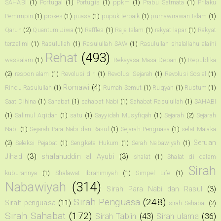
SAHABI
(1)
Portugal
(1)
Portugis
(1)
ppkm
(1)
Prabu Satmata
(1)
Prilaku
Pemimpin
(1)
prokes
(1)
puasa
(1)
pupuk terbaik
(1)
purnawirawan Islam
(1)
Qarun
(2)
Quantum Jiwa
(1)
Raffles
(1)
Raja Islam
(1)
rakyat lapar
(1)
Rakyat
terzalimi
(1)
Rasulullah
(1)
Rasulullah SAW
(1)
Rasulullah shalallahu alaihi
Rehat
(493)
wassalam
(1)
Rekayasa Masa Depan
(1)
Republika
(2)
respon alam
(1)
Revolusi diri
(1)
Revolusi Sejarah
(1)
Revolusi Sosial
(1)
Romawi
(4)
Rindu Rasulullah
(1)
Rumah Semut
(1)
Ruqyah
(1)
Rustum
(1)
Saat Dihina
(1)
Sahabat
(1)
sahabat Nabi
(1)
Sahabat Rasulullah
(1)
SAHABI
(1)
Salimul Aqidah
(1)
satu
(1)
Sayyidah Musyfiqah
(1)
Sejarah
(2)
Sejarah
Nabi
(1)
Sejarah Para Nabi dan Rasul
(1)
Sejarah Penguasa
(1)
selat Malaka
Seruan
(2)
Seleksi Pejabat
(1)
Sengketa Hukum
(1)
Serah Nabawiyah
(1)
Jihad
(3)
shalahuddin al Ayubi
(3)
shalat
(1)
Shalat di dalam
Sirah
kuburannya
(1)
Shalawat Ibrahimiyah
(1)
Simpel Life
(1)
Nabawiyah
(314)
Sirah Para Nabi dan Rasul
(3)
Sirah Penguasa
(248)
Sirah penguasa
(11)
sirah Sahabat
(2)
Sirah Sahabat
(172)
Sirah Tabiin
(43)
Sirah ulama
(36)