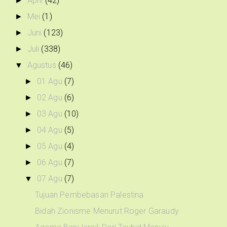
April
(42)
►
Mei
(1)
►
Juni
(123)
►
Juli
(338)
►
Agustus
(46)
▼
01 Agu
(7)
►
02 Agu
(6)
►
03 Agu
(10)
►
04 Agu
(5)
►
05 Agu
(4)
►
06 Agu
(7)
►
07 Agu
(7)
▼
Tujuan Pembebasan Palestina
Bidah Zionisme Menurut Roger Garaudy