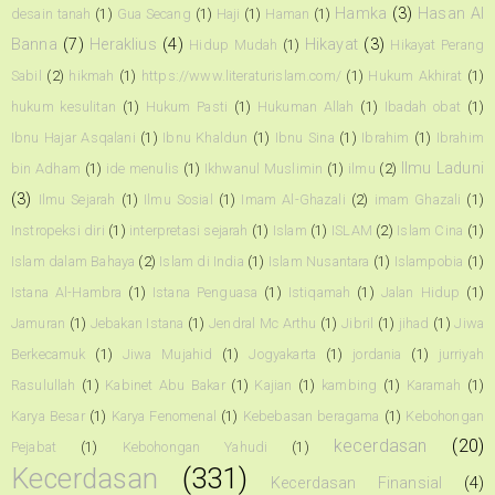
Hamka
(3)
Hasan Al
desain tanah
(1)
Gua Secang
(1)
Haji
(1)
Haman
(1)
Banna
(7)
Heraklius
(4)
Hikayat
(3)
Hidup Mudah
(1)
Hikayat Perang
Sabil
(2)
hikmah
(1)
https://www.literaturislam.com/
(1)
Hukum Akhirat
(1)
hukum kesulitan
(1)
Hukum Pasti
(1)
Hukuman Allah
(1)
Ibadah obat
(1)
Ibnu Hajar Asqalani
(1)
Ibnu Khaldun
(1)
Ibnu Sina
(1)
Ibrahim
(1)
Ibrahim
Ilmu Laduni
bin Adham
(1)
ide menulis
(1)
Ikhwanul Muslimin
(1)
ilmu
(2)
(3)
Ilmu Sejarah
(1)
Ilmu Sosial
(1)
Imam Al-Ghazali
(2)
imam Ghazali
(1)
Instropeksi diri
(1)
interpretasi sejarah
(1)
Islam
(1)
ISLAM
(2)
Islam Cina
(1)
Islam dalam Bahaya
(2)
Islam di India
(1)
Islam Nusantara
(1)
Islampobia
(1)
Istana Al-Hambra
(1)
Istana Penguasa
(1)
Istiqamah
(1)
Jalan Hidup
(1)
Jamuran
(1)
Jebakan Istana
(1)
Jendral Mc Arthu
(1)
Jibril
(1)
jihad
(1)
Jiwa
Berkecamuk
(1)
Jiwa Mujahid
(1)
Jogyakarta
(1)
jordania
(1)
jurriyah
Rasulullah
(1)
Kabinet Abu Bakar
(1)
Kajian
(1)
kambing
(1)
Karamah
(1)
Karya Besar
(1)
Karya Fenomenal
(1)
Kebebasan beragama
(1)
Kebohongan
kecerdasan
(20)
Pejabat
(1)
Kebohongan Yahudi
(1)
Kecerdasan
(331)
Kecerdasan Finansial
(4)