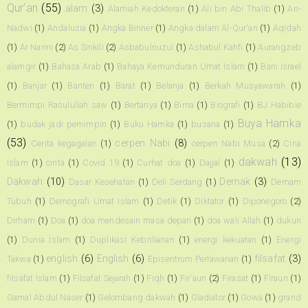
Qur’an
(55)
alam
(3)
Alamiah Kedokteran
(1)
Ali bin Abi Thalib
(1)
An-
Nadwi
(1)
Andalusia
(1)
Angka Binner
(1)
Angka dalam Al-Qur'an
(1)
Aqidah
(1)
Ar Narini
(2)
As Sinkili
(2)
Asbabulnuzul
(1)
Ashabul Kahfi
(1)
Aurangzeb
alamgir
(1)
Bahasa Arab
(1)
Bahaya Kemunduran Umat Islam
(1)
Bani Israel
(1)
Banjar
(1)
Banten
(1)
Barat
(1)
Belanja
(1)
Berkah Musyawarah
(1)
Bermimpi Rasulullah saw
(1)
Bertanya
(1)
Bima
(1)
Biografi
(1)
BJ Habibie
Buya Hamka
(1)
budak jadi pemimpin
(1)
Buku Hamka
(1)
busana
(1)
(53)
cerpen Nabi
(8)
Cerita kegagalan
(1)
cerpen Nabi Musa
(2)
Cina
dakwah
(13)
Islam
(1)
cinta
(1)
Covid 19
(1)
Curhat doa
(1)
Dajjal
(1)
Dakwah
(10)
Demak
(3)
Dasar Kesehatan
(1)
Deli Serdang
(1)
Demam
Tubuh
(1)
Demografi Umat Islam
(1)
Detik
(1)
Diktator
(1)
Diponegoro
(2)
Dirham
(1)
Doa
(1)
doa mendesain masa depan
(1)
doa wali Allah
(1)
dukun
(1)
Dunia Islam
(1)
Duplikasi Kebrilianan
(1)
energi kekuatan
(1)
Energi
english
(6)
English
(6)
filsafat
(3)
Takwa
(1)
Episentrum Perlawanan
(1)
filsafat Islam
(1)
Filsafat Sejarah
(1)
Fiqh
(1)
Fir'aun
(2)
Firasat
(1)
Firaun
(1)
Gamal Abdul Naser
(1)
Gelombang dakwah
(1)
Gladiator
(1)
Gowa
(1)
grand