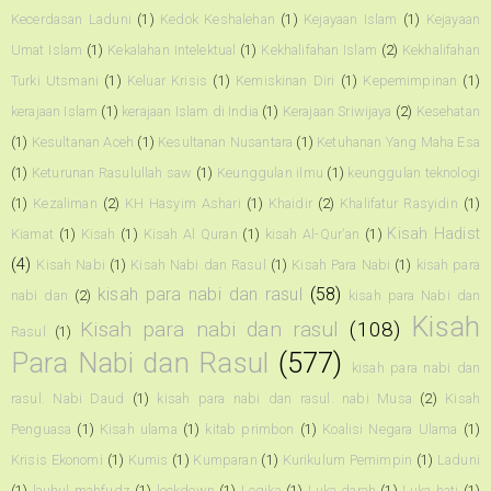
Kecerdasan Laduni
(1)
Kedok Keshalehan
(1)
Kejayaan Islam
(1)
Kejayaan
Umat Islam
(1)
Kekalahan Intelektual
(1)
Kekhalifahan Islam
(2)
Kekhalifahan
Turki Utsmani
(1)
Keluar Krisis
(1)
Kemiskinan Diri
(1)
Kepemimpinan
(1)
kerajaan Islam
(1)
kerajaan Islam di India
(1)
Kerajaan Sriwijaya
(2)
Kesehatan
(1)
Kesultanan Aceh
(1)
Kesultanan Nusantara
(1)
Ketuhanan Yang Maha Esa
(1)
Keturunan Rasulullah saw
(1)
Keunggulan ilmu
(1)
keunggulan teknologi
(1)
Kezaliman
(2)
KH Hasyim Ashari
(1)
Khaidir
(2)
Khalifatur Rasyidin
(1)
Kisah Hadist
Kiamat
(1)
Kisah
(1)
Kisah Al Quran
(1)
kisah Al-Qur'an
(1)
(4)
Kisah Nabi
(1)
Kisah Nabi dan Rasul
(1)
Kisah Para Nabi
(1)
kisah para
kisah para nabi dan rasul
(58)
nabi dan
(2)
kisah para Nabi dan
Kisah
Kisah para nabi dan rasul
(108)
Rasul
(1)
Para Nabi dan Rasul
(577)
kisah para nabi dan
rasul. Nabi Daud
(1)
kisah para nabi dan rasul. nabi Musa
(2)
Kisah
Penguasa
(1)
Kisah ulama
(1)
kitab primbon
(1)
Koalisi Negara Ulama
(1)
Krisis Ekonomi
(1)
Kumis
(1)
Kumparan
(1)
Kurikulum Pemimpin
(1)
Laduni
(1)
lauhul mahfudz
(1)
lockdown
(1)
Logika
(1)
Luka darah
(1)
Luka hati
(1)