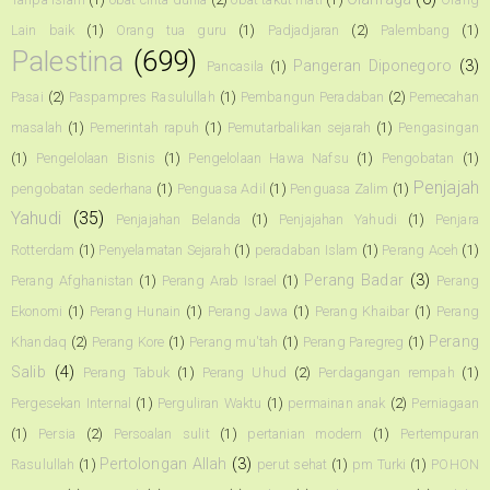
Lain baik
(1)
Orang tua guru
(1)
Padjadjaran
(2)
Palembang
(1)
Palestina
(699)
Pangeran Diponegoro
(3)
Pancasila
(1)
Pasai
(2)
Paspampres Rasulullah
(1)
Pembangun Peradaban
(2)
Pemecahan
masalah
(1)
Pemerintah rapuh
(1)
Pemutarbalikan sejarah
(1)
Pengasingan
(1)
Pengelolaan Bisnis
(1)
Pengelolaan Hawa Nafsu
(1)
Pengobatan
(1)
Penjajah
pengobatan sederhana
(1)
Penguasa Adil
(1)
Penguasa Zalim
(1)
Yahudi
(35)
Penjajahan Belanda
(1)
Penjajahan Yahudi
(1)
Penjara
Rotterdam
(1)
Penyelamatan Sejarah
(1)
peradaban Islam
(1)
Perang Aceh
(1)
Perang Badar
(3)
Perang Afghanistan
(1)
Perang Arab Israel
(1)
Perang
Ekonomi
(1)
Perang Hunain
(1)
Perang Jawa
(1)
Perang Khaibar
(1)
Perang
Perang
Khandaq
(2)
Perang Kore
(1)
Perang mu'tah
(1)
Perang Paregreg
(1)
Salib
(4)
Perang Tabuk
(1)
Perang Uhud
(2)
Perdagangan rempah
(1)
Pergesekan Internal
(1)
Perguliran Waktu
(1)
permainan anak
(2)
Perniagaan
(1)
Persia
(2)
Persoalan sulit
(1)
pertanian modern
(1)
Pertempuran
Pertolongan Allah
(3)
Rasulullah
(1)
perut sehat
(1)
pm Turki
(1)
POHON