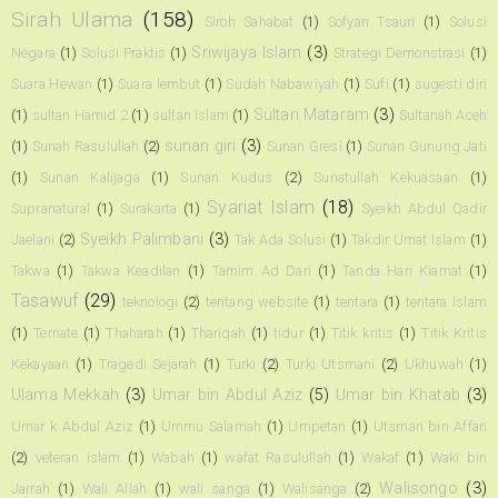
Sirah Ulama
(158)
Siroh Sahabat
(1)
Sofyan Tsauri
(1)
Solusi
Sriwijaya Islam
(3)
Negara
(1)
Solusi Praktis
(1)
Strategi Demonstrasi
(1)
Suara Hewan
(1)
Suara lembut
(1)
Sudah Nabawiyah
(1)
Sufi
(1)
sugesti diri
Sultan Mataram
(3)
(1)
sultan Hamid 2
(1)
sultan Islam
(1)
Sultanah Aceh
sunan giri
(3)
(1)
Sunah Rasulullah
(2)
Sunan Gresi
(1)
Sunan Gunung Jati
(1)
Sunan Kalijaga
(1)
Sunan Kudus
(2)
Sunatullah Kekuasaan
(1)
Syariat Islam
(18)
Supranatural
(1)
Surakarta
(1)
Syeikh Abdul Qadir
Syeikh Palimbani
(3)
Jaelani
(2)
Tak Ada Solusi
(1)
Takdir Umat Islam
(1)
Takwa
(1)
Takwa Keadilan
(1)
Tamim Ad Dari
(1)
Tanda Hari Kiamat
(1)
Tasawuf
(29)
teknologi
(2)
tentang website
(1)
tentara
(1)
tentara Islam
(1)
Ternate
(1)
Thaharah
(1)
Thariqah
(1)
tidur
(1)
Titik kritis
(1)
Titik Kritis
Kekayaan
(1)
Tragedi Sejarah
(1)
Turki
(2)
Turki Utsmani
(2)
Ukhuwah
(1)
Ulama Mekkah
(3)
Umar bin Abdul Aziz
(5)
Umar bin Khatab
(3)
Umar k Abdul Aziz
(1)
Ummu Salamah
(1)
Umpetan
(1)
Utsman bin Affan
(2)
veteran islam
(1)
Wabah
(1)
wafat Rasulullah
(1)
Wakaf
(1)
Waki bin
Walisongo
(3)
Jarrah
(1)
Wali Allah
(1)
wali sanga
(1)
Walisanga
(2)