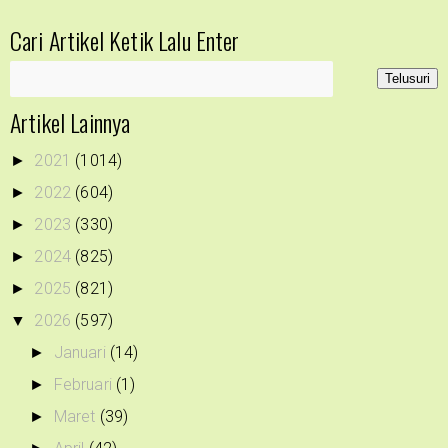
Cari Artikel Ketik Lalu Enter
Artikel Lainnya
2021
(1014)
►
2022
(604)
►
2023
(330)
►
2024
(825)
►
2025
(821)
►
2026
(597)
▼
Januari
(14)
►
Februari
(1)
►
Maret
(39)
►