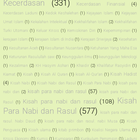
Kecerdasan
(331)
Kecerdasan Finansial
(4)
Kecerdasan Laduni
(1)
Kedok Keshalehan
(1)
Kejayaan Islam
(1)
Kejayaan
Umat Islam
(1)
Kekalahan Intelektual
(1)
Kekhalifahan Islam
(2)
Kekhalifahan
Turki Utsmani
(1)
Keluar Krisis
(1)
Kemiskinan Diri
(1)
Kepemimpinan
(1)
kerajaan Islam
(1)
kerajaan Islam di India
(1)
Kerajaan Sriwijaya
(2)
Kesehatan
(1)
Kesultanan Aceh
(1)
Kesultanan Nusantara
(1)
Ketuhanan Yang Maha Esa
(1)
Keturunan Rasulullah saw
(1)
Keunggulan ilmu
(1)
keunggulan teknologi
(1)
Kezaliman
(2)
KH Hasyim Ashari
(1)
Khaidir
(2)
Khalifatur Rasyidin
(1)
Kisah Hadist
Kiamat
(1)
Kisah
(1)
Kisah Al Quran
(1)
kisah Al-Qur'an
(1)
(4)
Kisah Nabi
(1)
Kisah Nabi dan Rasul
(1)
Kisah Para Nabi
(1)
kisah para
kisah para nabi dan rasul
(57)
nabi dan
(2)
kisah para Nabi dan
Kisah
Kisah para nabi dan rasul
(108)
Rasul
(1)
Para Nabi dan Rasul
(577)
kisah para nabi dan
rasul. Nabi Daud
(1)
kisah para nabi dan rasul. nabi Musa
(2)
Kisah
Penguasa
(1)
Kisah ulama
(1)
kitab primbon
(1)
Koalisi Negara Ulama
(1)
Krisis Ekonomi
(1)
Kumis
(1)
Kumparan
(1)
Kurikulum Pemimpin
(1)
Laduni