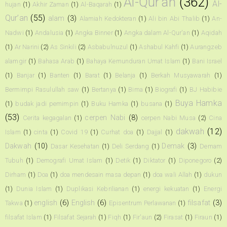
Al-Qur'an
(362)
Al-
hujan
(1)
Akhir Zaman
(1)
Al-Baqarah
(1)
Qur’an
(55)
alam
(3)
Alamiah Kedokteran
(1)
Ali bin Abi Thalib
(1)
An-
Nadwi
(1)
Andalusia
(1)
Angka Binner
(1)
Angka dalam Al-Qur'an
(1)
Aqidah
(1)
Ar Narini
(2)
As Sinkili
(2)
Asbabulnuzul
(1)
Ashabul Kahfi
(1)
Aurangzeb
alamgir
(1)
Bahasa Arab
(1)
Bahaya Kemunduran Umat Islam
(1)
Bani Israel
(1)
Banjar
(1)
Banten
(1)
Barat
(1)
Belanja
(1)
Berkah Musyawarah
(1)
Bermimpi Rasulullah saw
(1)
Bertanya
(1)
Bima
(1)
Biografi
(1)
BJ Habibie
Buya Hamka
(1)
budak jadi pemimpin
(1)
Buku Hamka
(1)
busana
(1)
(53)
cerpen Nabi
(8)
Cerita kegagalan
(1)
cerpen Nabi Musa
(2)
Cina
dakwah
(12)
Islam
(1)
cinta
(1)
Covid 19
(1)
Curhat doa
(1)
Dajjal
(1)
Dakwah
(10)
Demak
(3)
Dasar Kesehatan
(1)
Deli Serdang
(1)
Demam
Tubuh
(1)
Demografi Umat Islam
(1)
Detik
(1)
Diktator
(1)
Diponegoro
(2)
Dirham
(1)
Doa
(1)
doa mendesain masa depan
(1)
doa wali Allah
(1)
dukun
(1)
Dunia Islam
(1)
Duplikasi Kebrilianan
(1)
energi kekuatan
(1)
Energi
english
(6)
English
(6)
filsafat
(3)
Takwa
(1)
Episentrum Perlawanan
(1)
filsafat Islam
(1)
Filsafat Sejarah
(1)
Fiqh
(1)
Fir'aun
(2)
Firasat
(1)
Firaun
(1)