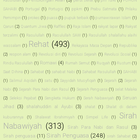
Pertolongan Allah
(3)
Rasulullah
(1)
perut sehat
(1)
pm Turki
(1)
POHON
SAHABI
(1)
Portugal
(1)
Portugis
(1)
ppkm
(1)
Prabu Satmata
(1)
Prilaku
Pemimpin
(1)
prokes
(1)
puasa
(1)
pupuk terbaik
(1)
purnawirawan Islam
(1)
Qarun
(2)
Quantum Jiwa
(1)
Raffles
(1)
Raja Islam
(1)
rakyat lapar
(1)
Rakyat
terzalimi
(1)
Rasulullah
(1)
Rasulullah SAW
(1)
Rasulullah shalallahu alaihi
Rehat
(493)
wassalam
(1)
Rekayasa Masa Depan
(1)
Republika
(2)
respon alam
(1)
Revolusi diri
(1)
Revolusi Sejarah
(1)
Revolusi Sosial
(1)
Romawi
(4)
Rindu Rasulullah
(1)
Rumah Semut
(1)
Ruqyah
(1)
Rustum
(1)
Saat Dihina
(1)
Sahabat
(1)
sahabat Nabi
(1)
Sahabat Rasulullah
(1)
SAHABI
(1)
Salimul Aqidah
(1)
satu
(1)
Sayyidah Musyfiqah
(1)
Sejarah
(2)
Sejarah
Nabi
(1)
Sejarah Para Nabi dan Rasul
(1)
Sejarah Penguasa
(1)
selat Malaka
Seruan
(2)
Seleksi Pejabat
(1)
Sengketa Hukum
(1)
Serah Nabawiyah
(1)
Jihad
(3)
shalahuddin al Ayubi
(3)
shalat
(1)
Shalat di dalam
Sirah
kuburannya
(1)
Shalawat Ibrahimiyah
(1)
Simpel Life
(1)
Nabawiyah
(313)
Sirah Para Nabi dan Rasul
(3)
Sirah Penguasa
(248)
Sirah penguasa
(11)
sirah Sahabat
(2)