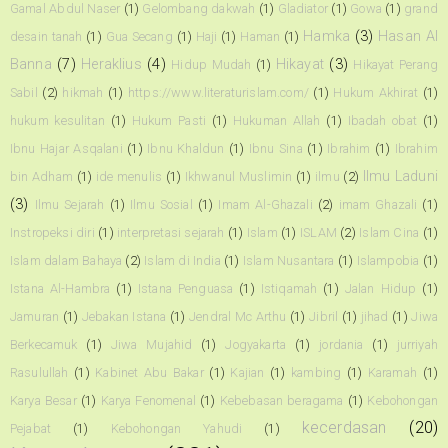
Gamal Abdul Naser
(1)
Gelombang dakwah
(1)
Gladiator
(1)
Gowa
(1)
grand
Hamka
(3)
Hasan Al
desain tanah
(1)
Gua Secang
(1)
Haji
(1)
Haman
(1)
Banna
(7)
Heraklius
(4)
Hikayat
(3)
Hidup Mudah
(1)
Hikayat Perang
Sabil
(2)
hikmah
(1)
https://www.literaturislam.com/
(1)
Hukum Akhirat
(1)
hukum kesulitan
(1)
Hukum Pasti
(1)
Hukuman Allah
(1)
Ibadah obat
(1)
Ibnu Hajar Asqalani
(1)
Ibnu Khaldun
(1)
Ibnu Sina
(1)
Ibrahim
(1)
Ibrahim
Ilmu Laduni
bin Adham
(1)
ide menulis
(1)
Ikhwanul Muslimin
(1)
ilmu
(2)
(3)
Ilmu Sejarah
(1)
Ilmu Sosial
(1)
Imam Al-Ghazali
(2)
imam Ghazali
(1)
Instropeksi diri
(1)
interpretasi sejarah
(1)
Islam
(1)
ISLAM
(2)
Islam Cina
(1)
Islam dalam Bahaya
(2)
Islam di India
(1)
Islam Nusantara
(1)
Islampobia
(1)
Istana Al-Hambra
(1)
Istana Penguasa
(1)
Istiqamah
(1)
Jalan Hidup
(1)
Jamuran
(1)
Jebakan Istana
(1)
Jendral Mc Arthu
(1)
Jibril
(1)
jihad
(1)
Jiwa
Berkecamuk
(1)
Jiwa Mujahid
(1)
Jogyakarta
(1)
jordania
(1)
jurriyah
Rasulullah
(1)
Kabinet Abu Bakar
(1)
Kajian
(1)
kambing
(1)
Karamah
(1)
Karya Besar
(1)
Karya Fenomenal
(1)
Kebebasan beragama
(1)
Kebohongan
kecerdasan
(20)
Pejabat
(1)
Kebohongan Yahudi
(1)