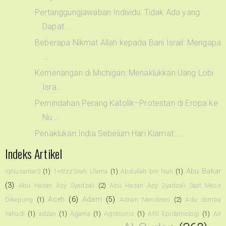
Pertanggungjawaban Individu: Tidak Ada yang
Dapat ...
Beberapa Nikmat Allah kepada Bani Israil: Mengapa
...
Kemenangan di Michigan: Menaklukkan Uang Lobi
Isra...
Pemindahan Perang Katolik–Protestan di Eropa ke
Nu...
Penaklukan India Sebelum Hari Kiamat: ...
Indeks Artikel
Abu Bakar
!qNusantar3
(1)
1+6!zzSirah Ulama
(1)
Abdullah bin Nuh
(1)
(3)
Abu Hasan Asy Syadzali
(2)
Abu Hasan Asy Syadzali Saat Mesir
Aceh
(6)
Adam
(5)
Dikepung
(1)
Adnan Menderes
(2)
Adu domba
Yahudi
(1)
adzan
(1)
Agama
(1)
Agribisnis
(1)
Ahli Epidemiologi
(1)
Air