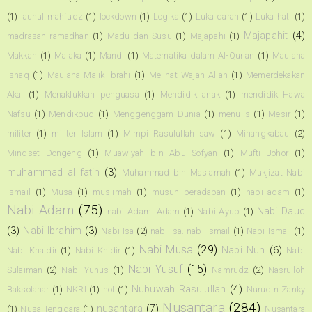
(1)
lauhul mahfudz
(1)
lockdown
(1)
Logika
(1)
Luka darah
(1)
Luka hati
(1)
Majapahit
(4)
madrasah ramadhan
(1)
Madu dan Susu
(1)
Majapahi
(1)
Makkah
(1)
Malaka
(1)
Mandi
(1)
Matematika dalam Al-Qur'an
(1)
Maulana
Ishaq
(1)
Maulana Malik Ibrahi
(1)
Melihat Wajah Allah
(1)
Memerdekakan
Akal
(1)
Menaklukkan penguasa
(1)
Mendidik anak
(1)
mendidik Hawa
Nafsu
(1)
Mendikbud
(1)
Menggenggam Dunia
(1)
menulis
(1)
Mesir
(1)
militer
(1)
militer Islam
(1)
Mimpi Rasulullah saw
(1)
Minangkabau
(2)
Mindset Dongeng
(1)
Muawiyah bin Abu Sofyan
(1)
Mufti Johor
(1)
muhammad al fatih
(3)
Muhammad bin Maslamah
(1)
Mukjizat Nabi
Ismail
(1)
Musa
(1)
muslimah
(1)
musuh peradaban
(1)
nabi adam
(1)
Nabi Adam
(75)
Nabi Daud
nabi Adam. Adam
(1)
Nabi Ayub
(1)
(3)
Nabi Ibrahim
(3)
Nabi Isa
(2)
nabi Isa. nabi ismail
(1)
Nabi Ismail
(1)
Nabi Musa
(29)
Nabi Nuh
(6)
Nabi Khaidir
(1)
Nabi Khidir
(1)
Nabi
Nabi Yusuf
(15)
Sulaiman
(2)
Nabi Yunus
(1)
Namrudz
(2)
Nasrulloh
Nubuwah Rasulullah
(4)
Baksolahar
(1)
NKRI
(1)
nol
(1)
Nurudin Zanky
Nusantara
(284)
nusantara
(7)
(1)
Nusa Tenggara
(1)
Nusantara