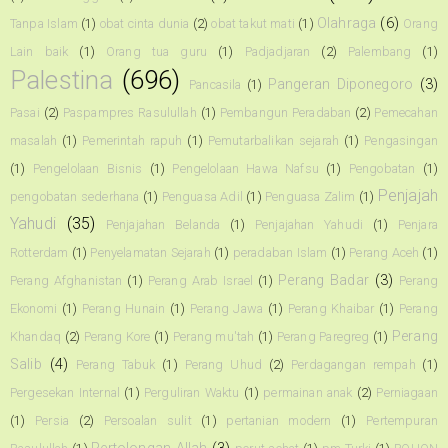
Olahraga
(6)
Tanpa Islam
(1)
obat cinta dunia
(2)
obat takut mati
(1)
Orang
Lain baik
(1)
Orang tua guru
(1)
Padjadjaran
(2)
Palembang
(1)
Palestina
(696)
Pangeran Diponegoro
(3)
Pancasila
(1)
Pasai
(2)
Paspampres Rasulullah
(1)
Pembangun Peradaban
(2)
Pemecahan
masalah
(1)
Pemerintah rapuh
(1)
Pemutarbalikan sejarah
(1)
Pengasingan
(1)
Pengelolaan Bisnis
(1)
Pengelolaan Hawa Nafsu
(1)
Pengobatan
(1)
Penjajah
pengobatan sederhana
(1)
Penguasa Adil
(1)
Penguasa Zalim
(1)
Yahudi
(35)
Penjajahan Belanda
(1)
Penjajahan Yahudi
(1)
Penjara
Rotterdam
(1)
Penyelamatan Sejarah
(1)
peradaban Islam
(1)
Perang Aceh
(1)
Perang Badar
(3)
Perang Afghanistan
(1)
Perang Arab Israel
(1)
Perang
Ekonomi
(1)
Perang Hunain
(1)
Perang Jawa
(1)
Perang Khaibar
(1)
Perang
Perang
Khandaq
(2)
Perang Kore
(1)
Perang mu'tah
(1)
Perang Paregreg
(1)
Salib
(4)
Perang Tabuk
(1)
Perang Uhud
(2)
Perdagangan rempah
(1)
Pergesekan Internal
(1)
Perguliran Waktu
(1)
permainan anak
(2)
Perniagaan
(1)
Persia
(2)
Persoalan sulit
(1)
pertanian modern
(1)
Pertempuran