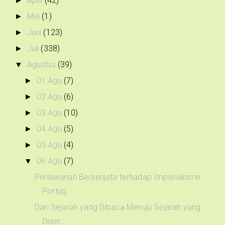
April
(42)
►
Mei
(1)
►
Juni
(123)
►
Juli
(338)
►
Agustus
(39)
▼
01 Agu
(7)
►
02 Agu
(6)
►
03 Agu
(10)
►
04 Agu
(5)
►
05 Agu
(4)
►
06 Agu
(7)
▼
Perlawanan Bersenjata terhadap Imperialisme
Portug...
Dari Sejarah yang Dibaca Menuju Sejarah yang
Diger...