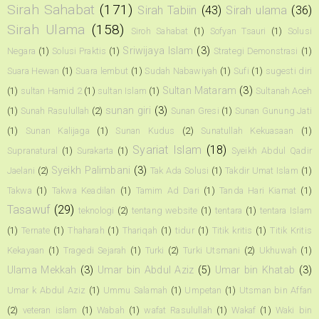
Sirah Sahabat
(171)
Sirah Tabiin
(43)
Sirah ulama
(36)
Sirah Ulama
(158)
Siroh Sahabat
(1)
Sofyan Tsauri
(1)
Solusi
Sriwijaya Islam
(3)
Negara
(1)
Solusi Praktis
(1)
Strategi Demonstrasi
(1)
Suara Hewan
(1)
Suara lembut
(1)
Sudah Nabawiyah
(1)
Sufi
(1)
sugesti diri
Sultan Mataram
(3)
(1)
sultan Hamid 2
(1)
sultan Islam
(1)
Sultanah Aceh
sunan giri
(3)
(1)
Sunah Rasulullah
(2)
Sunan Gresi
(1)
Sunan Gunung Jati
(1)
Sunan Kalijaga
(1)
Sunan Kudus
(2)
Sunatullah Kekuasaan
(1)
Syariat Islam
(18)
Supranatural
(1)
Surakarta
(1)
Syeikh Abdul Qadir
Syeikh Palimbani
(3)
Jaelani
(2)
Tak Ada Solusi
(1)
Takdir Umat Islam
(1)
Takwa
(1)
Takwa Keadilan
(1)
Tamim Ad Dari
(1)
Tanda Hari Kiamat
(1)
Tasawuf
(29)
teknologi
(2)
tentang website
(1)
tentara
(1)
tentara Islam
(1)
Ternate
(1)
Thaharah
(1)
Thariqah
(1)
tidur
(1)
Titik kritis
(1)
Titik Kritis
Kekayaan
(1)
Tragedi Sejarah
(1)
Turki
(2)
Turki Utsmani
(2)
Ukhuwah
(1)
Ulama Mekkah
(3)
Umar bin Abdul Aziz
(5)
Umar bin Khatab
(3)
Umar k Abdul Aziz
(1)
Ummu Salamah
(1)
Umpetan
(1)
Utsman bin Affan
(2)
veteran islam
(1)
Wabah
(1)
wafat Rasulullah
(1)
Wakaf
(1)
Waki bin